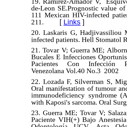
19.
Ramirez-Amador V, Esquive
de-Leon SE.Prognostic value of 
111 Mexican HIV-infected patie
[
Links
]
211.
20.
Laskaris G, Hadjivassiliou 
infected patients. Hell Stomatol 
21.
Tovar V; Guerra ME; Alborno
Bucales E Infecciones Oportuni
Pacientes Con Infecció
Venezolana Vol.40 No.3 2002
22.
Lozada F, Silverman S, Mi
Oral manifestation of tumour and
immunodeficiency syndrome (A
with Kaposi's sarcoma.
Oral Surg
23.
Guerra ME; Tovar V; Salaza
Paciente VIH(+) Bajo Anestesia
Odontología UCV. Acta Odo