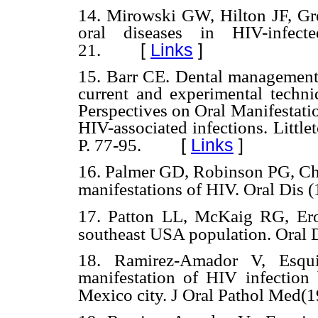
14.
Mirowski GW, Hilton JF, Gr
oral diseases in HIV-infec
[
Links
]
21.
15.
Barr CE. Dental management 
current and experimental techn
Perspectives on Oral Manifestat
HIV-associated infections. Littl
[
Links
]
P. 77-95.
16.
Palmer GD, Robinson PG, Chal
manifestations of HIV. Oral Dis 
17.
Patton LL, McKaig RG, Eron
southeast USA population.
Oral 
18.
Ramirez-Amador V, Esqui
manifestation of HIV infection
Mexico city.
J Oral Pathol Med(1