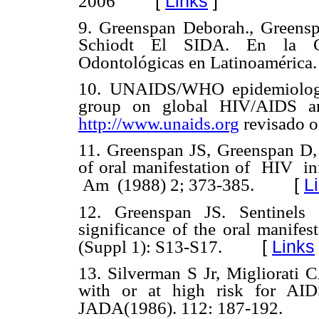
[
Links
]
2006
9.
Greenspan Deborah., Greensp
Schiodt El SIDA. En la Ca
Odontológicas en Latinoamérica
10.
UNAIDS/WHO epidemiologi
group on global HIV/AIDS an
http://www.unaids.org
revisado o
11.
Greenspan JS, Greenspan D,
of oral manifestation of
HIV
i
[
L
Am
(1988) 2; 373-385.
12.
Greenspan JS. Sentinels
significance of the oral manifes
[
Links
(Suppl 1): S13-S17.
13.
Silverman S Jr, Migliorati 
with or at high risk for AI
JADA(1986). 112: 187-192.