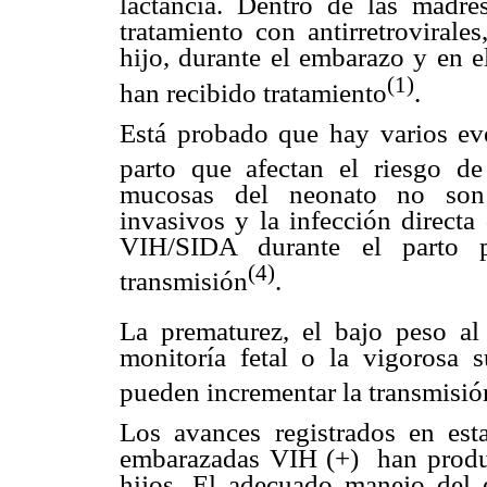
lactancia. Dentro de las madre
tratamiento con antirretrovirale
hijo, durante el embarazo y en e
(1)
han recibido tratamiento
.
Está probado que hay varios eve
parto que afectan el riesgo de
mucosas del neonato no son b
invasivos y la infección directa
VIH/SIDA durante el parto 
(4)
transmisión
.
La prematurez, el bajo peso al
monitoría fetal o la vigorosa 
pueden incrementar la transmisión
Los avances registrados en est
embarazadas VIH (+)
han produ
hijos. El adecuado manejo del e