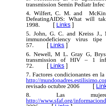
transmission
Semin Pediatr Infec
4.
Wilfert, C. M. and
McKinn
DefeatingAIDS: What will tak
[
Links
]
1998.
5.
John, G. C. and Kreiss J.,
immunodeficiency virus tipe
[
Links
]
57.
6.
Newell, M L. Gray G, Bryso
transmission of HIV – 1 inf
[
Links
]
72.
7.
Factores condicionantes en la
http://mundopadres.estilisimo.co
[
Lin
revisado octubre 2006
8.
Las mu
http://www.sfaf.org/informaciond