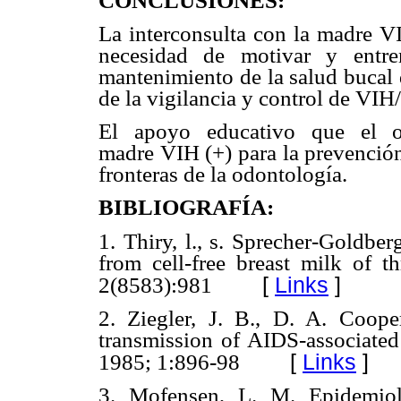
CONCLUSIONES:
La interconsulta con la madre
necesidad de motivar y entr
mantenimiento de la salud bucal 
de la vigilancia y control de VI
El
apoyo
educativo
que
el
madre VIH (+) para la prevención
fronteras de la odontología.
BIBLIOGRAFÍA:
1.
Thiry, l., s. Sprecher-Goldber
from cell-free breast
milk of th
[
Links
]
2(8583):981
2.
Ziegler, J. B., D. A. Coope
transmission of AIDS-associated 
[
Links
]
1985; 1:896-98
3.
Mofensen, L. M. Epidemiol