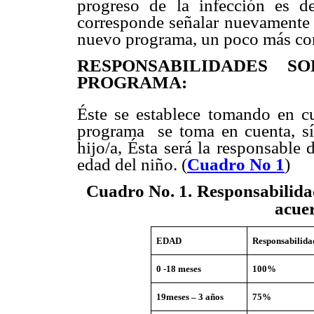
progreso de la infección es d
corresponde señalar nuevamente l
nuevo programa, un poco más com
RESPONSABILIDADES S
PROGRAMA:
Éste se establece tomando en c
programa
se toma en cuenta, s
hijo/a, Ésta será la responsable 
edad del niño. (
Cuadro No 1
)
R
esponsabilida
Cuadro No. 1
.
acuer
EDAD
Responsabilida
0 -18 meses
100%
19meses – 3 años
75%