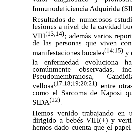
Inmunodeficiencia Adquirida (S
Resultados de numerosos estudi
lesiones a nivel de la cavidad bu
(13;14)
VIH
; además varios repo
de las personas que viven con
(14;15)
manifestaciones bucales
y 
la enfermedad evoluciona 
comúnmente observadas, inc
Pseudomembranosa, Candid
(17;18;19;20;21)
vellosa
entre otra
como el Sarcoma de Kaposi qu
(22)
SIDA
.
Hemos venido trabajando en u
dirigido a bebés VIH(+) y verti
hemos dado cuenta que el papel 