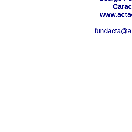
Carac
www.acta
fundacta@a