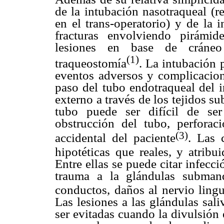
de la intubación nasotraqueal (r
en el trans-operatorio) y de la 
fracturas envolviendo pirámi
lesiones en base de cráneo
(1)
traqueostomía
. La intubación 
eventos adversos y complicacion
paso del tubo endotraqueal del i
externo a través de los tejidos 
tubo puede ser difícil de se
obstrucción del tubo, perfora
(3)
accidental del paciente
. Las 
hipotéticas que reales, y atribu
Entre ellas se puede citar infecc
trauma a la glándulas submand
conductos, daños al nervio ling
Las lesiones a las glándulas sal
ser evitadas cuando la divulsión 