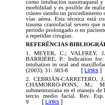
como intubación nasotraqueal y
morbilidad y es posible de reali
cráneo siendo un procedimiento se
vías aérea. Esta técnica está c
trauma craniofacial severo que n
período prolongado o en paciente
a repetidas cirugías.
REFERÊNCIAS BIBLIOGRÁF
1. MEYER, C.; VALFREY, J
BARRIÈRE, P.: Indication for 
intubation in oral and maxillofa
[
Links
]
(2003); 31: 383-8
2. CEBRIÁN-CARRETERO, J.L
CHAMORRO-PONS, M.; MUÑ
submentoniana en el manejo de la
tercio medio facial.
Rev. Esp.
[
Links
]
9