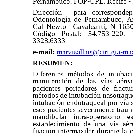
Pernambuco. FOP-UPE. Recife - P
Dirección
para corresponde
Odontología de Pernambuco,
Á
Gal Newton Cavalcanti, N 1650
Código Postal: 54.753-220. 
3328.6333
e-mail:
marvisallais@cirugia-max
RESUMEN:
Diferentes métodos de intubaci
manutención de las vías aérea
pacientes portadores de fractu
métodos de intubación nasotraque
intubación endotraqueal por vía 
esos pacientes severamente traum
mandibular intra-operatorio 
establecimiento de una vía aére
fijación intermaxilar durante la 