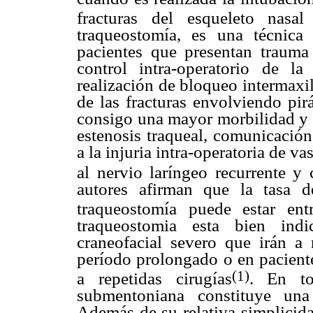
fracturas del esqueleto nas
traqueostomía, es una técnica 
pacientes que presentan trauma f
control intra-operatorio de l
realización de bloqueo intermaxil
de las fracturas envolviendo pirá
consigo una mayor morbilidad y
estenosis traqueal, comunicación
a la injuria intra-operatoria de va
al nervio laríngeo recurrente y 
autores afirman que la tasa d
traqueostomía puede estar en
traqueostomia esta bien ind
craneofacial severo que irán a 
período prolongado o en paciente
(1)
a repetidas cirugías
. En to
submentoniana constituye una t
Además de su relativa simplicida