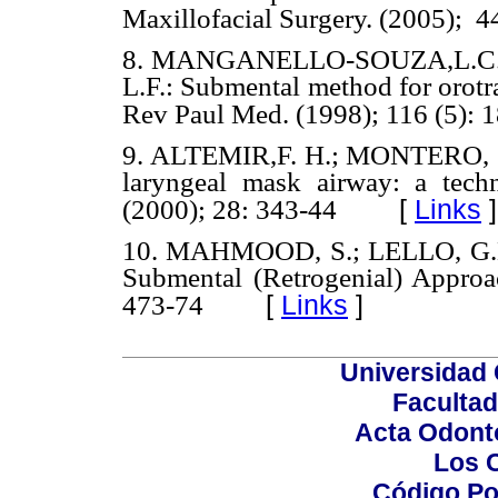
Maxillofacial Surgery. (2005);
4
8. MANGANELLO-SOUZA,L.C.;
L.F.: Submental method for orotra
Rev Paul Med. (1998); 116 (5): 
9. ALTEMIR,F. H.; MONTERO, S.H
laryngeal mask airway: a techn
[
Links
]
(2000); 28: 343-44
10. MAHMOOD, S.; LELLO, G.E.:
Submental (Retrogenial) Approa
[
Links
]
473-74
Universidad 
Facultad
Acta Odont
Los 
Código Po