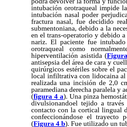
podrá devolver la forma y función
intubación orotraqueal impide la
intubación nasal poder perjudica
fractura nasal, fue decidido rea
submentoniana, debido a la necesi
en el trans-operatorio y debido a 
nariz. El paciente fue intubad
orotraqueal como normalment
hiperventilación asistida (
Figura
antisepsia del área de cara y cu
quirúrgicos estériles sobre el pa
local infiltrativa con lidocaina a
realizada una incisión de 2,0 c
paramediana derecha paralela y a
(
figura 4 a
). Una pinza hemostát
divulsionandoel tejido a través
contacto con la cortical lingual 
confeccionándose el trayecto p
(
Figura 4 b
). Fue utilizado un tu