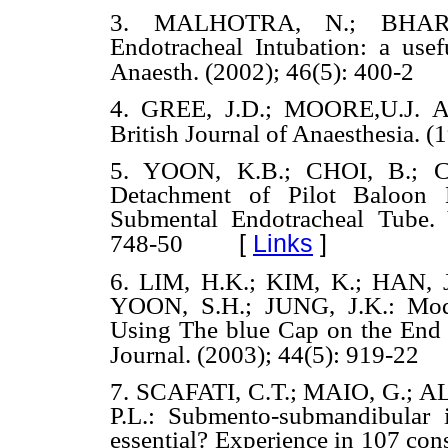
3. MALHOTRA, N.; BHARD
Endotracheal Intubation: a usefu
Anaesth. (2002); 46(5): 400-2
4. GREE, J.D.; MOORE,U.J. A m
British Journal of Anaesthesia. (
5. YOON, K.B.; CHOI, B.; 
Detachment of Pilot Baloon D
Submental Endotracheal Tube. 
[
Links
]
748-50
6. LIM, H.K.; KIM, K.; HAN, J
YOON, S.H.; JUNG, J.K.: Modi
Using The blue Cap on the End o
Journal. (2003); 44(5): 919-22
7. SCAFATI, C.T.; MAIO, G.; A
P.L.: Submento-submandibular i
essential? Experience in 107 cons