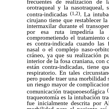
frecuentes de realización de l
orotraqueal y la nasotraqueal, 
(1,2)
contra-indicadas
. La intuba
cirujano tiene que restablecer la
intermaxilar durante el transope
por esa ruta impediría la r
comprometiendo el tratamiento q
es contra-indicada cuando las f
nasal o el complejo naso-orbito
cráneo, ya que su realización pu
interior de la fosa craniana, co
están contra-indicadas, tiene qu
respiratorio. En tales circunsta
pero puede traer una morbilidad s
un riesgo mayor de complicacion
(
comunicación traqueoesofágica
traqueotomía es la intubación tr
fue inicialmente descrita por 
morbilidad para el paciente as