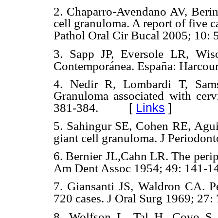
2. Chaparro-Avendano AV, Berini
cell granuloma. A repor
t of five 
Pathol Oral Cir Bucal 2005; 10: 
3. Sapp JP, Eversole LR, Wiso
Contemporánea. España: Harcour
4. Nedir R, Lombardi T, Sams
Granuloma associated with cervi
[
Links
]
381-384.
5. Sahingur SE, Cohen RE, Aguir
giant cell granuloma. J Periodont
6. Bernier JL,Cahn LR. The periph
Am Dent Assoc 1954; 49: 141-1
7. Giansanti JS, Wald
ron CA. Pe
720 cases. J Oral Surg 1969; 27:
8. Wolfson L, Tal H, Covo S. 