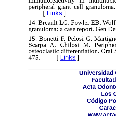
immunoreactivity in multinucl
peripheral giant cell granulom
[
Links
]
14. Breault LG, Fowler EB, Wolf
granuloma: a case report. Gen De
15. Bonetti F, Pelosi G, Marti
Scarpa A, Chilosi M. Peripher
osteoclastic differentiation. Ora
[
Links
]
475.
Universidad 
Facultad
Acta Odont
Los 
Código Po
Carac
www.acta