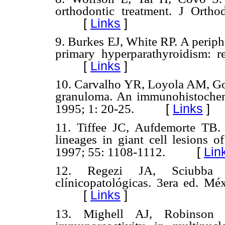
orthodontic treatment. J Orth
[
Links
]
9. Burkes EJ, White RP. A periph
primary hyperparathyroidism: 
[
Links
]
10. Carvalho YR, Loyola AM, G
granuloma. An immunohistochemic
[
Links
]
1995; 1: 20-25.
11. Tiffee JC, Aufdemorte TB.
lineages in giant cell lesions o
[
Lin
1997; 55: 1108-1112.
12. Regezi JA, Sciubba J
clínicopatológicas. 3era ed. Mé
[
Links
]
13. Mighell AJ, Robinso