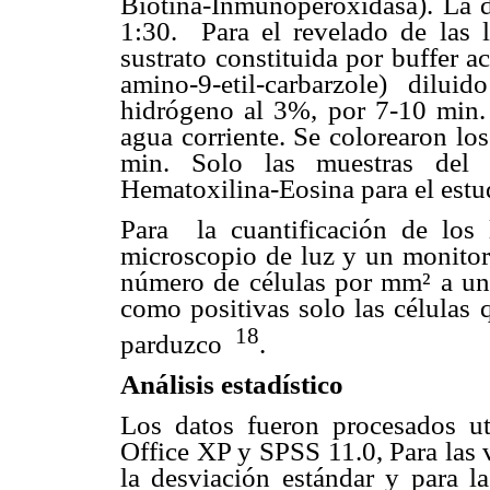
Biotina-Inmunoperoxidasa). La d
1:30.
Para el revelado de las 
sustrato constituida por buffer 
amino-9-etil-carbarzole) dilu
hidrógeno al 3%, por 7-10 min.
agua corriente.
Se
colorearon lo
min. Solo las muestras del
Hematoxilina-Eosina para el estud
Para
la cuantificación de l
microscopio de luz y un monitor,
número de células por mm² a un
como positivas solo las células 
18
parduzco
.
Análisis estadístico
Los datos fueron procesados ut
Office XP y SPSS 11.0, Para las v
la desviación estándar y para la