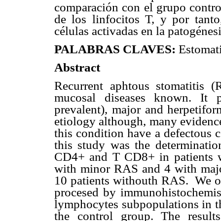
comparación con el grupo contro
de los linfocitos T, y por tan
células activadas en la patogénes
PALABRAS CLAVES:
Estomati
Abstract
Recurrent aphtous stomatitis
mucosal diseases known. It p
prevalent), major and herpetifor
etiology although, many evidences
this condition have a defectous 
this study was the determinatio
CD4+ and T CD8+ in patients w
with minor RAS and 4 with maj
10 patients withouth RAS.
We ob
procesed by immunohistochemis
lymphocytes subpopulations in t
the control group. The result