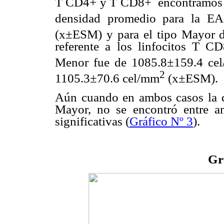
T CD4+ y T CD8+
encontramos 
densidad promedio para la E
(x
±
ESM) y para el tipo Mayor 
referente a los linfocitos T 
Menor fue de 1085.8
±
159.4 ce
2
1105.3
±
70.6 cel/mm
(x
±
ESM).
Aún cuando en ambos casos la 
Mayor, no se encontró entre am
significativas
(
Gr
á
fico Nº 3
)
.
Gr