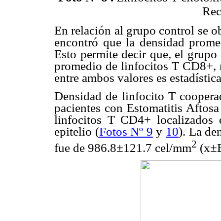
Rec
En relación al grupo control se 
encontró que la densidad prome
Esto permite decir que, el grupo
promedio de linfocitos T CD8+, m
entre ambos valores es estadístic
Densidad de linfocito T coopera
pacientes con
Estomatitis Aftosa
linfocitos T CD4+ localizados e
epitelio (
Fotos Nº 9
y
10
). La de
2
fue de 986.8
±
121.7 cel/mm
(x
±