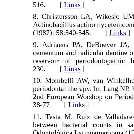
516. [
Links
]
8. Christersson LA, Wikesjo UME,
Actinobacillus actinomycetemcomit
(1987); 58:540-545. [
Links
]
9. Adriaens PA, DeBoever JA, L
cementum and radicular dentine of
reservoir of periodontopathic b
230. [
Links
]
10. Mombelli AW, van Winkelhoff
periodontal therapy. In: Lang NP, 
2nd European Worshop on Periodon
38-77 [
Links
]
11. Testa M, Ruiz de Valladare
between bacterial counts in s
Odontológica Latinoamericana (