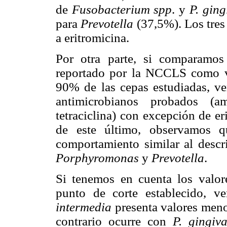
de
Fusobacterium spp
. y
P. ging
para
Prevotella
(37,5%). Los tres
a eritromicina.
Por otra parte, si comparamos
reportado por la NCCLS como v
90% de las cepas estudiadas, ve
antimicrobianos probados (am
tetraciclina) con excepción de e
de este último, observamos 
comportamiento similar al desc
Porphyromonas
y
Prevotella
.
Si tenemos en cuenta los valor
punto de corte establecido, 
intermedia
presenta valores meno
contrario ocurre con
P. gingiva