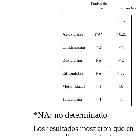
Puntos de
corte
F. nucle
50%
Amoxicilina
NA*
<
0,25
Clindamicina
<
2
<
4
Doxiciclina
NA
<
2
Eritromicina
NA
> 32
Metronidazol
<
8
16
Tetraciclina
<
4
1
*NA: no determinado
Los resultados mostraron que en 