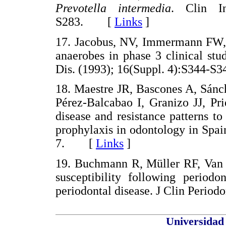
Prevotella intermedia
. Clin In
S283. [
Links
]
17. Jacobus, NV, Immermann FW, G
anaerobes in phase 3 clinical stud
Dis. (1993); 16(Suppl. 4):S344
18. Maestre JR, Bascones A, Sánc
Pérez-Balcabao I, Granizo JJ, Pri
disease and resistance patterns t
prophylaxis in odontology in Spa
7. [
Links
]
19. Buchmann R, Müller RF, Van 
susceptibility following periodo
periodontal disease. J Clin Peri
Universidad