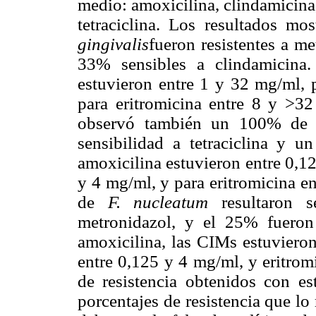
medio: amoxicilina, clindamicina,
tetraciclina. Los resultados m
gingivalis
fueron resistentes a me
33% sensibles a clindamicina
estuvieron entre 1 y 32 mg/ml, 
para eritromicina entre 8 y >3
observó también un 100% de r
sensibilidad a tetraciclina y 
amoxicilina estuvieron entre 0,1
y 4
m
g
/ml, y para eritromicina e
de
F. nucleatum
resultaron se
metronidazol, y el 25% fueron
amoxicilina, las CIMs estuviero
entre 0,125 y 4
m
g
/ml, y eritro
de resistencia obtenidos con e
porcentajes de resistencia que lo