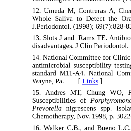
12. Umeda M, Contreras A, Chen 
Whole Saliva to Detect the Oral
J.Periodontol. (1998); 69(7):82
13. Slots J and Rams TE. Antibiot
disadvantages. J Clin Periodont
14. National Committee for Clinic
antimicrobial susceptibility test
standard M11-A4. National Commi
Wayne, Pa. [
Links
]
15. Andres MT, Chung WO, Rob
Susceptibilities of
Porphyromona
Prevotella
nigrescens spp. Isola
Chemotherapy, Nov. 1998, p. 3
16. Walker C.B., and Bueno L.C. A