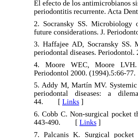
El efecto de los antimicrobianos s
periodontitis recurrente. Acta De
2. Socransky SS. Microbiology of
future considerations. J. Period
3. Haffajee AD, Socransky SS. Mi
periodontal diseases. Periodonto
4. Moore WEC, Moore LVH. Th
Periodontol 2000. (1994).5:66
5. Addy M, Martín MV. Systemic a
periodontal diseases: a dile
44. [
Links
]
6. Cobb C. Non-surgical pocket t
443-490. [
Links
]
7. Palcanis K. Surgical pocket 