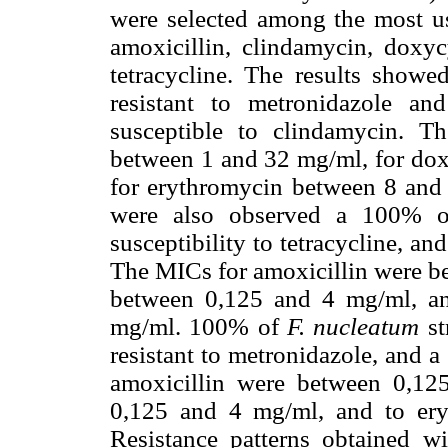
were selected among the most use
amoxicillin, clindamycin, doxyc
tetracycline. The results showe
resistant to metronidazole an
susceptible to clindamycin. T
between 1 and 32 mg/ml, for do
for erythromycin between 8 an
were also observed a 100% of
susceptibility to tetracycline, an
The MICs for amoxicillin were b
between 0,125 and 4
m
g
/ml, a
m
g
/ml. 100% of
F. nucleatum
st
resistant to metronidazole, and 
amoxicillin were between 0,1
0,125 and 4
m
g
/ml, and to e
Resistance patterns obtained w