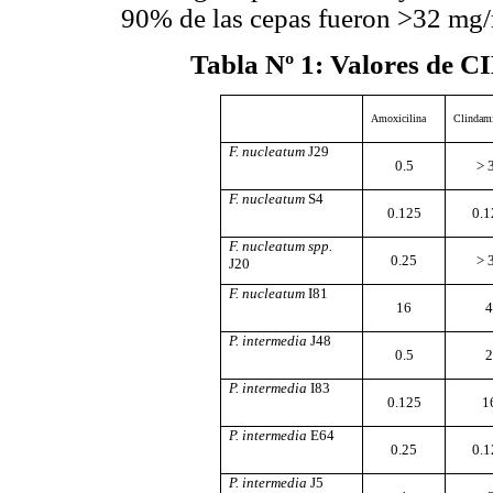
90% de las cepas fueron >32 mg/
Tabla Nº 1
: Valores de C
Amoxicilina
Clindam
F. nucleatum
J29
0.5
> 
F. nucleatum
S4
0.125
0.1
F. nucleatum spp.
0.25
> 
J20
F. nucleatum
I81
16
4
P. intermedia
J48
0.5
2
P. intermedia
I83
0.125
1
P. intermedia
E64
0.25
0.1
P. intermedia
J5