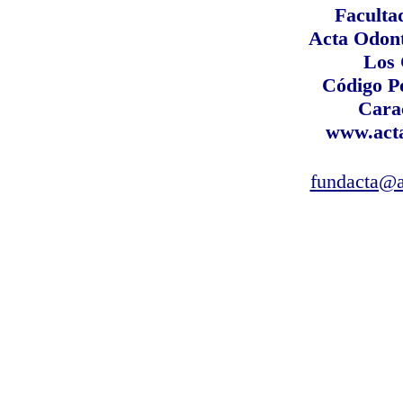
Faculta
Acta Odont
Los
Código P
Cara
www.acta
fundacta@a