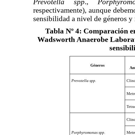
Prevotella spp
.,
Porphyrom
respectivamente), aunque debemos
sensibilidad a nivel de géneros y 
Tabla Nº 4
: Comparación en
Wadsworth Anaerobe Laborator
sensibil
Géneros
An
Prevotella spp.
Clin
Metr
Tetra
Clin
Porphyromonas spp.
Metr