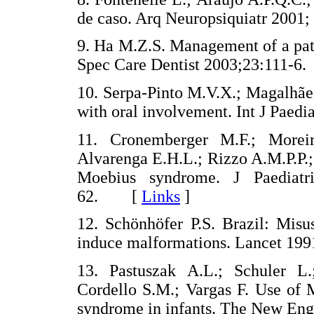
de caso. Arq Neuropsiquiatr 200
9. Ha M.Z.S. Management of a pat
Spec Care Dentist 2003;23:111
10. Serpa-Pinto M.V.X.; Magalhã
with oral involvement. Int J Pae
11. Cronemberger M.F.; Morei
Alvarenga E.H.L.; Rizzo A.M.P.P.; 
Moebius syndrome. J Paediatr
62. [
Links
]
12. Schönhöfer P.S. Brazil: Misu
induce malformations. Lancet 
13. Pastuszak A.L.; Schuler L.
Cordello S.M.; Vargas F. Use of 
syndrome in infants. The New E