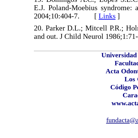
E.J. Poland-Moebius syndrome: a
2004;10:404-7. [
Links
]
20. Parker D.L.; Mitcell P.R.; H
and out. J Child Neurol 1986;1
Universidad
Faculta
Acta Odont
Los
Código P
Cara
www.acta
fundacta@a