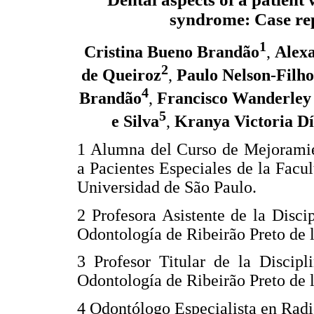
syndrome: Case re
1
Cristina Bueno Brandão
,
Alex
2
de Queiroz
,
Paulo Nelson-Filho
4
Brandão
,
Francisco Wanderley
5
e Silva
,
Kranya Victoria D
1 Alumna del Curso de Mejoramie
a Pacientes Especiales de la Facu
Universidad de São Paulo.
2 Profesora Asistente de la Disci
Odontología de Ribeirão Preto de 
3 Profesor Titular de la Discipl
Odontología de Ribeirão Preto de 
4 Odontólogo Especialista en Radi