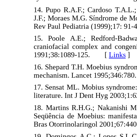
14. Pupo R.A.F.; Cardoso T.A.L.;
J.F.; Moraes M.G. Síndrome de Mo
Rev Paul Pediatria (1999);17: 
15. Poole A.E.; Redford-Badwa
craniofacial complex and congeni
1991;38:1089-125. [
Links
]
16. Shepard T.H. Moebius syndrome
mechanism. Lancet 1995;346:7
17. Sensat ML. Mobius syndrome: 
literature. Int J Dent Hyg 2003
18. Martins R.H.G.; Nakanishi M.
Seqüência de Moebius: manifestac
Bras Otorrinolaringol 2001;67:
19. Domingos A.C.; Lopes S.L.C.