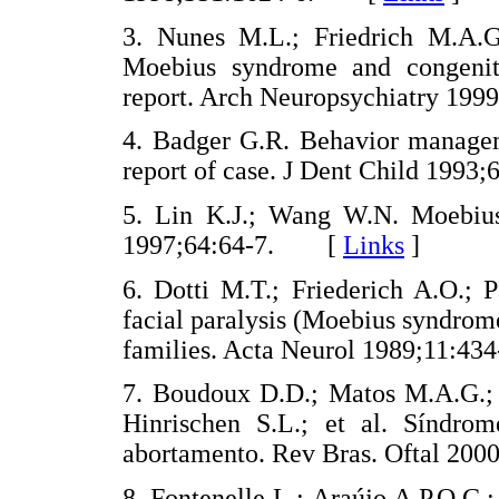
3. Nunes M.L.; Friedrich M.A.G.
Moebius syndrome and congenital
report. Arch Neuropsychiatry 1
4. Badger G.R. Behavior managem
report of case. J Dent Child 19
5. Lin K.J.; Wang W.N. Moebius
1997;64:64-7. [
Links
]
6. Dotti M.T.; Friederich A.O.; 
facial paralysis (Moebius syndrom
families. Acta Neurol 1989;11:
7. Boudoux D.D.; Matos M.A.G.; 
Hinrischen S.L.; et al. Síndr
abortamento. Rev Bras. Oftal 2
8. Fontenelle L.; Araújo A.P.Q.C.