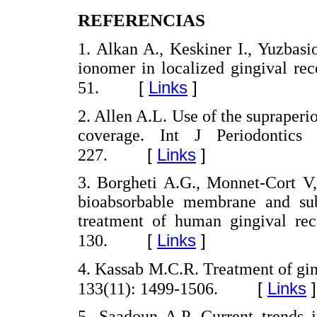
REFERENCIAS
1. Alkan A., Keskiner I., Yuzbasi
ionomer in localized gingival rec
[
Links
]
51.
2. Allen A.L. Use of the supraperios
coverage. Int J Periodontics
[
Links
]
227.
3. Borgheti A.G., Monnet-Cort V,
bioabsorbable membrane and sube
treatment of human gingival rece
[
Links
]
130.
4. Kassab M.C.R. Treatment of gin
[
Links
]
133(11): 1499-1506.
5. Saadoun A.P. Current trends i