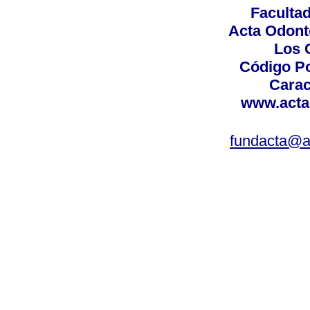
Facultad
Acta Odont
Los 
Código Po
Carac
www.acta
fundacta@a