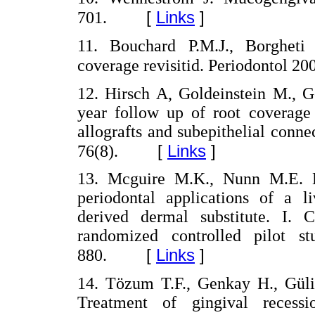
[
Links
]
701.
11. Bouchard P.M.J., Borgheti 
coverage revisitid. Periodontol 20
12. Hirsch A, Goldeinstein M., G
year follow up of root coverage 
allografts and subepithelial connec
[
Links
]
76(8).
13. Mcguire M.K., Nunn M.E. Ev
periodontal applications of a li
derived dermal substitute. I. 
randomized controlled pilot st
[
Links
]
880.
14. Tözum T.F., Genkay H., Güli
Treatment of gingival recess