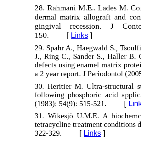
28. Rahmani M.E., Lades M. Compa
dermal matrix allograft and conn
gingival recession.
J Conte
150.
[
Links
]
29. Spahr A., Haegwald S., Tsoulf
J., Ring C., Sander S., Haller B. 
defects using enamel matrix prote
a 2 year report. J Periodontol (200
30. Heritier M. Ultra-structural
following phosphoric acid applic
[
Lin
(1983); 54(9): 515-521.
31. Wikesjö U.M.E. A biochemcia
tetracycline treatment conditions d
[
Links
]
322-329.