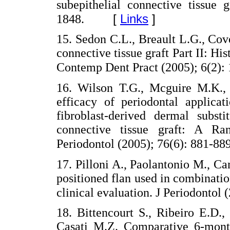
subepithelial connective tissue 
[
Links
]
1848.
15. Sedon C.L., Breault L.G., Cov
connective tissue graft Part II: His
Contemp Dent Pract (2005); 6(2):
16. Wilson T.G., Mcguire M.K.,
efficacy of periodontal applicat
fibroblast-derived dermal substi
connective tissue graft: A Ran
Periodontol (2005); 76(6): 881-889
17. Pilloni A., Paolantonio M., C
positioned flan used in combinati
clinical evaluation. J Periodontol
18. Bittencourt S., Ribeiro E.D.,
Casati M.Z. Comparative 6-month