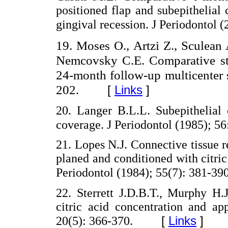
positioned flap and subepithelial 
gingival recession. J Periodontol (
19. Moses O., Artzi Z., Sculean
Nemcovsky C.E. Comparative st
24-month follow-up multicenter s
202.
[
Links
]
20. Langer B.L.L. Subepithelial 
coverage. J Periodontol (1985); 56
21. Lopes N.J. Connective tissue r
planed and conditioned with citric
Periodontol (1984); 55(7): 381-390
22. Sterrett J.D.B.T., Murphy H.
citric acid concentration and ap
[
Links
]
20(5): 366-370.