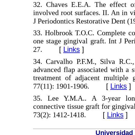
32. Chaves E.E.A. The effect of 
involved root surfaces. II. An in v
J Periodontics Restorative Dent (1
33. Holbrook T.O.C. Complete cov
one stage gingival graft. Int J Pe
[
Links
]
27.
34. Carvalho P.F.M., Silva R.C.,
advanced flap associated with a su
treatment of adjacent multiple g
[
Links
]
77(11): 1901-1906.
35. Lee Y.M.A.. A 3-year long
connective tissue graft for gingiva
[
Links
]
73(2): 1412-1418.
Universidad 