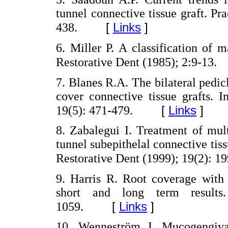
tunnel connective tissue graft. Pr
[
Links
]
438.
6. Miller P. A classification of m
Restorative Dent (1985); 2:9-13.
7. Blanes R.A. The bilateral pedic
cover connective tissue grafts. I
[
Links
]
19(5): 471-479.
8. Zabalegui I. Treatment of mult
tunnel subepithelal connective tissu
Restorative Dent (1999); 19(2): 1
9. Harris R. Root coverage with 
short and long term results.
[
Links
]
1059.
10. Wenneström J. Mucogengival