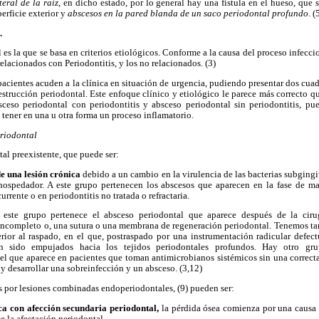
teral de la raíz
, en dicho estado, por lo general hay una fístula en el hueso, que s
erficie exterior y
abscesos en la pared blanda de un saco periodontal profundo
. (
.
l es la que se basa en criterios etiológicos. Conforme a la causa del proceso infecc
elacionados con Periodontitis, y los no relacionados. (3)
pacientes acuden a la clínica en situación de urgencia, pudiendo presentar dos cuad
estrucción periodontal. Este enfoque clínico y etiológico le parece más correcto q
bsceso periodontal con periodontitis y absceso periodontal sin periodontitis, pu
 tener en una u otra forma un proceso inflamatorio.
eriodontal
al preexistente, que puede ser:
e una lesión crónica
debido a un cambio en la virulencia de las bacterias subging
 hospedador. A este grupo pertenecen los abscesos que aparecen en la fase de m
urrente o en periodontitis no tratada o refractaria.
este grupo pertenece el absceso periodontal que aparece después de la cirugí
incompleto o, una sutura o una membrana de regeneración periodontal. Tenemos ta
erior al raspado, en el que, postraspado por una instrumentación radicular defec
 sido empujados hacia los tejidos periodontales profundos. Hay otro gru
el que aparece en pacientes que toman antimicrobianos sistémicos sin una correct
y desarrollar una sobreinfección y un absceso. (3,12)
s por lesiones combinadas endoperiodontales, (9) pueden ser:
a con afección secundaria periodontal,
la pérdida ósea comienza por una causa
e la afectación periodontal.