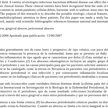
field. A variety of etiologies infectious bacterium different disease can affect th
this clinical lesions These clinical entities have been recognized from the ends of
consists in serum purulents cellular debris, bacteriae with or without sinus tract f
The purpose of this research is to describe the possible etiologic, clinical features
ultidisciplinary attention to these patients. For this paper was made a study ba
ch, mainly with scientific bibliographic references literature national and internat
ess, gingival abscess, pericoronal abscess
06/2006 Aprobado para publicación: 13/06/2007
les generalmente son de curso lento y progresivo, de tipo crónico, con poco dolo
uencia enmascara la presencia de la enfermedad, hasta que se presenta un daño 
es inflamatorios de tipo agudo que se caracterizan por dolor. (1) Esta entidad se 
les y Condiciones. (2) Los abscesos odontogénicos incluyen un amplio grupo d
el periodonto y son las causas principales para que los pacientes soliciten asistenc
e se ha catalogado como la tercera en frecuencia en pacientes con periodontitis 
bsceso periodontal es una infección y por consecuente inflamación localiza
ecuente en los hallazgos clínicos de pacientes con periodontitis moderadas o avanza
an sido reconocidos como entidades clínicas distintas desde la última parte del 
ia Internacional en Investigación en la Biología de la Enfermedad Periodontal, de
tructivo en el periodonto, que da como resultado colecciones localizadas de
al a través del surco gingival u otros sitios periodontales y que no provienen del
encia a una forma crónica, (8) los abscesos periodontales crónicos pueden no disti
uando exista la fistulización. Cuando un absceso se limita a la encía marginal se 