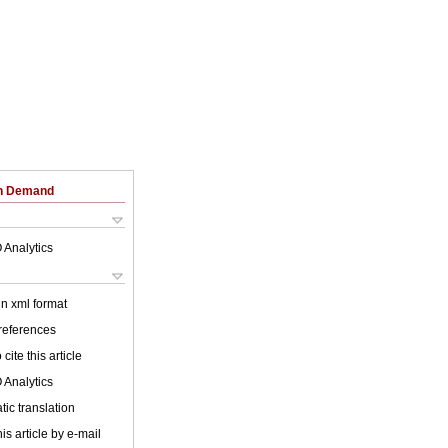
on Demand
 Analytics
 in xml format
 references
cite this article
 Analytics
ic translation
is article by e-mail