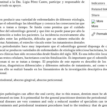
atitud a la Dra. Ligia Pérez Castro, partícipe y responsable de
Indicators
or todo su apoyo.
Related lin
Share
en producir una variedad de enfermedades de diferente etiología,
More
ue el odontólogo las identifique y conozca las consecuencias que
More
en o tratan a tiempo. Se funda como premisa que el cuidado
labor del odontólogo general y que éste no puede pasar por alto la
Permali
atención a todos los pacientes. La incidencia excesivamente alta
ales entre las población, dificulta que un número reducido de
ntar. Asimismo, el estrecho vínculo entre los tratamientos dentales
nes periodontales hace muy importante que el odontólogo general disponga de 
ucal se producen variedades de enfermedades de etiología infecciosa bacteriana, 
des clínicas han sido reconocidas desde finales del siglo XIX. Es una infección loc
s restos celulares, bacterianos con/sin fistulización. Es importante que el odontól
onan si no se tratan a tiempo. El propósito de este reporte es describir de los
línicas, diagnósticos diferenciales y diferentes métodos de tratamiento, así como
ara ello se realizó basado en los lineamientos de la investigación descriptiva do
ional.
riodontal, absceso gingival, absceso pericoronal.
gies pathologies can affect the oral cavity, due to this reason, dentists must be a
treated on time. It is primordial for the general practitioner dentists the periodontal
ntal diseases are very common and only a reduced number of specialists can tre
treatments and periodontal treatment procedures lead to the tendency that de gen