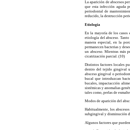
La aparición de abscesos per
que esta infección aguda p
periodontal de mantenimient
reducido, la destrucción peri
Etiología
En la mayoría de los casos e
etiología del absceso. Tanto
manera especial, en la porc
permanecen bacterias y desec
un absceso. Mientras más pr
cicatrización parcial. (10)
Distintos factores locales 
dentro del tejido gingival u
absceso gingival o periodont
bucal que introduzcan bacter
bucales, impactacción alime
sistémicas y anomalias genét
tales como, perlas de esmalte
Modos de aparición del absce
Habitualmente, los abscesos 
subgingival y disminución de
Algunos factores que pueden 