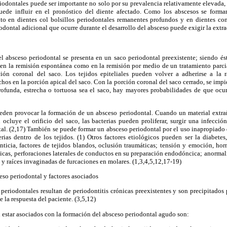
iodontales puede ser importante no solo por su prevalencia relativamente elevada,
uede influir en el pronóstico del diente afectado. Como los abscesos se forman
o en dientes col bolsillos periodontales remanentes profundos y en dientes con
odontal adicional que ocurre durante el desarrollo del absceso puede exigir la extra
l absceso periodontal se presenta en un saco periodontal preexistente; siendo és
 en la remisión espontánea como en la remisión por medio de un tratamiento parcial
ión coronal del saco. Los tejidos epiteliales pueden volver a adherirse a la 
hos en la porción apical del saco. Con la porción coronal del saco cerrado, se impid
ofunda, estrecha o tortuosa sea el saco, hay mayores probabilidades de que ocu
pueden provocar la formación de un absceso periodontal. Cuando un material extrañ
 ocluye el orificio del saco, las bacterias pueden proliferar, surgir una infecci
al. (2,17) También se puede formar un absceso periodontal por el uso inapropiado d
ias dentro de los tejidos. (1) Otros factores etiológicos pueden ser la diabetes
nticia, factores de tejidos blandos, oclusión traumáticas; tensión y emoción, ho
icas, perforaciones laterales de conductos en su preparación endodóncica; anormal
 y raíces invaginadas de furcaciones en molares. (1,3,4,5,12,17-19)
so periodontal y factores asociados
periodontales resultan de periodontitis crónicas preexistentes y son precipitados
 la respuesta del paciente. (3,5,12)
estar asociados con la formación del absceso periodontal agudo son: