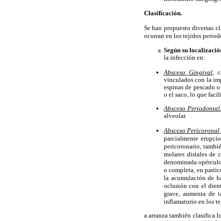
Clasificación.
Se han propuesto diversas cl
ocurran en los tejidos periodo
Según su localizació
la infección en:
Absceso Gingival
, 
vinculados con la im
espinas de pescado o 
o el saco, lo que facil
Absceso Periodontal
alveolar.
Absceso Pericoronal
parcialmente erupci
pericoronario, tambié
molares distales de c
denominada opérculo. 
o completa, en partic
la acumulación de ba
oclusión con el dien
grave, aumenta de t
inflamatorio en los t
a arranza también clasifica l