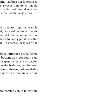
 sino también por la forma en
 a veces durante la terapia
 sostén periodontal residual
cción del diente. (12,14)
te un factor importante en la
, la cicatrización ocurre, de
raíz del diente mientras que
e el drenaje y puede resultar
rra un absceso después de la
o se introduce por la fuerza
ón bacteriana y conducir a un
e aparatos para la irrigación
, maloclusiones, respiradores
rmonas, drogas, enfermedades
idades en la anatomía dental,
 por cambios en la microflora