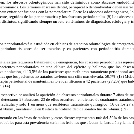
en, los abscesos odontogénicos han sido defininidos como abscesos endodóntic
icoronarios. Los términos abscesos dental, periapical o dentoalveolar deben usarse 
para evitar confusiones con la nomenclatura. Entre los abscesos odontogénicos, lo
ente, seguidos de las pericoronaritis y los abscesos periodontales. (9) Los abscesos
 distintos, significando siempre un reto en términos de diagnóstico, etiología y 
os periodontales fue estudiada en clínicas de atención odontológica de emergenci
periodontitis antes de ser tratados y en pacientes con periodontitis durant
entales que requieren tratamiento de emergencia, los abscesos periodontales repres
 pacientes periodontales en una clínica del ejército y hallaron que los absces
ta población, el 13,5% de los pacientes que recibieron tratamiento periodontal a
ras que los pacientes no tratados tuvieron una cifra más elevada: 59,7%. (13) McLe
erapia periodontal de mantenimiento e identificaron a 42 pacientes (27,2%) que h
. (14)
prospectivo se analizó la aparición de abscesos periodontales durante 7 años de m
e detectaron 27 abscesos; 23 de ellos ocurrieron en dientes de cuadrantes tratados 
 radicular y solo 1 en áreas que recibieron tratamiento quirúrgico; 16 de los 27 
l >6mm., mientras que en 8 sitios la profundidad de sondeo fue de 5-6mm. (15)
menudo en las áreas de molares y estos dientes representan más del 50% de los cas
robables para esta prevalencia serían las lesiones que afectan la furcación y la mor