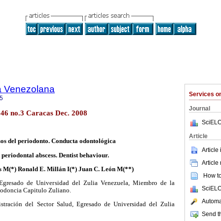
a Venezolana
Services 
5
Journal
l.46 no.3 Caracas Dec. 2008
SciELO
Article
os del periodonto. Conducta odontológica
Article
 periodontal abscess. Dentist behaviour.
Article
as M(*) Ronald E. Millán I(*) Juan C. León M(**)
How to 
 Egresado de Universidad del Zulia Venezuela, Miembro de la
SciELO
odoncia Capitulo Zuliano.
Automat
stración del Sector Salud, Egresado de Universidad del Zulia
Send th