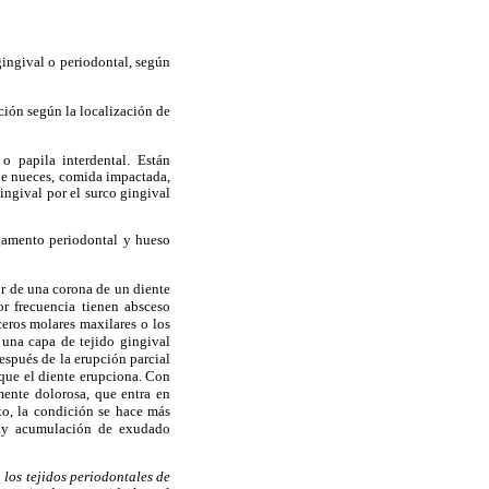
gingival o periodontal, según
ión según la localización de
o papila interdental. Están
 de nueces, comida impactada,
gingival por el surco gingival
igamento periodontal y hueso
or de una corona de un diente
r frecuencia tienen absceso
ceros molares maxilares o los
n una capa de tejido gingival
espués de la erupción parcial
 que el diente erupciona. Con
mente dolorosa, que entra en
to, la condición se hace más
hay acumulación de exudado
 los tejidos periodontales de