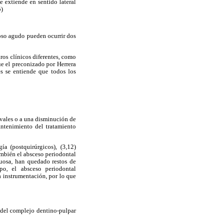
e extiende en sentido lateral
5)
ioso agudo pueden ocurrir dos
ros clínicos diferentes, como
ue el preconizado por Herrera
es se entiende que todos los
ivales o a una disminución de
antenimiento del tratamiento
a (postquirúrgicos), (3,12)
mbién el absceso periodontal
tuosa, han quedado restos de
po, el absceso periodontal
a instrumentación, por lo que
 del complejo dentino-pulpar