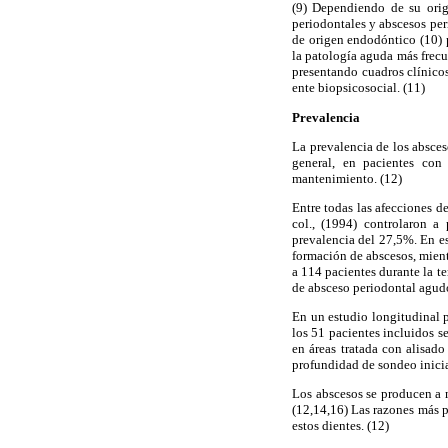
(9) Dependiendo de su orig
periodontales y abscesos per
de origen endodóntico (10) 
la patología aguda más frecu
presentando cuadros clínicos
ente biopsicosocial. (11)
Prevalencia
La prevalencia de los absces
general, en pacientes con 
mantenimiento. (12)
Entre todas las afecciones d
col., (1994) controlaron a
prevalencia del 27,5%. En es
formación de abscesos, mient
a 114 pacientes durante la t
de absceso periodontal agudo
En un estudio longitudinal 
los 51 pacientes incluidos s
en áreas tratada con alisado
profundidad de sondeo inicia
Los abscesos se producen a 
(12,14,16) Las razones más p
estos dientes. (12)