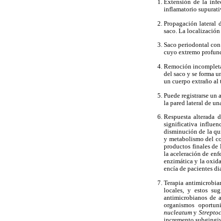
Extensión de la infe
inflamatorio supurativ
Propagación lateral 
saco. La localización
Saco periodontal con 
cuyo extremo profund
Remoción incompleta d
del saco y se forma 
un cuerpo extraño al 
Puede registrarse un 
la pared lateral de un
Respuesta alterada d
significativa influe
disminución de la qui
y metabolismo del col
productos finales de
la aceleración de enf
enzimática y la oxida
encía de pacientes di
Terapia antimicrobian
locales, y estos su
antimicrobianos de a
organismos oportuni
nucleatum
y
Strepto
incremento subgingi