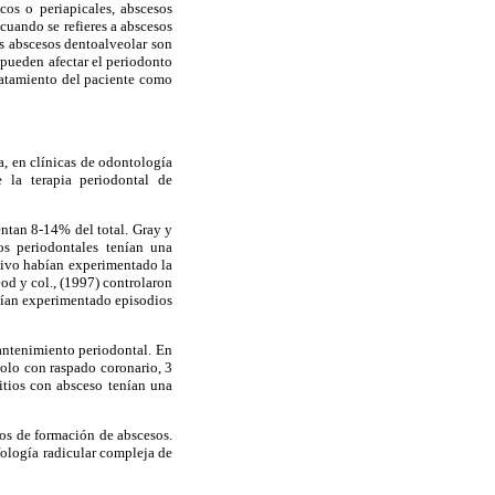
os o periapicales, abscesos
cuando se refieres a abscesos
s abscesos dentoalveolar son
 pueden afectar el periodonto
tratamiento del paciente como
a, en clínicas de odontología
e la terapia periodontal de
entan 8-14% del total. Gray y
os periodontales tenían una
ctivo habían experimentado la
od y col., (1997) controlaron
abían experimentado episodios
antenimiento periodontal. En
solo con raspado coronario, 3
sitios con absceso tenían una
os de formación de abscesos.
fología radicular compleja de