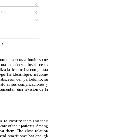
ks
nk
conocimientos a fondo sobre
lo más común son los abscesos
alizada destructiva compuesta
ogo, las identifique, así como
 abscesos del periodonto, su
 valorar sus complicaciones y
cumental, una revisión de la
ble to identify them and their
 care of their patients. Among
at them. The close relation
eral practitioner has enough