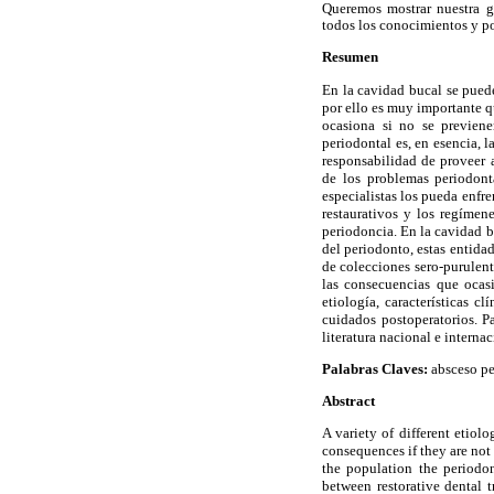
Queremos mostrar nuestra gr
todos los conocimientos y p
Resumen
En la cavidad bucal se pued
por ello es muy importante q
ocasiona si no se previen
periodontal es, en esencia, 
responsabilidad de proveer 
de los problemas periodont
especialistas los pueda enfre
restaurativos y los regíme
periodoncia. En la cavidad b
del periodonto, estas entida
de colecciones sero-purulenta
las consecuencias que ocasi
etiología, características c
cuidados postoperatorios. P
literatura nacional e internac
Palabras Claves:
absceso pe
Abstract
A variety of different etiolo
consequences if they are not 
the population the periodo
between restorative dental 