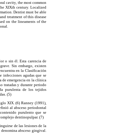
e oral cavity, the most common
 the XIXth century. Localized
ormation. Dentist must be able
 and treatment of this disease
sed on the lineaments of the
ional.
r o sin él. Esta carencia de
grave. Sin embargo, existen
encuentra en la Clasificación
e infecciones agudas que se
ia de emergencia en la clínica
no tratadas y durante periodo
da purulenta de los tejidos
das. (5)
siglo XIX. (6) Ranney (1991),
finió al absceso periodontal
 contenido purulento que se
 complejo dentinopulpar. (7)
nguirse de las lesiones de la
le denomina absceso gingival.