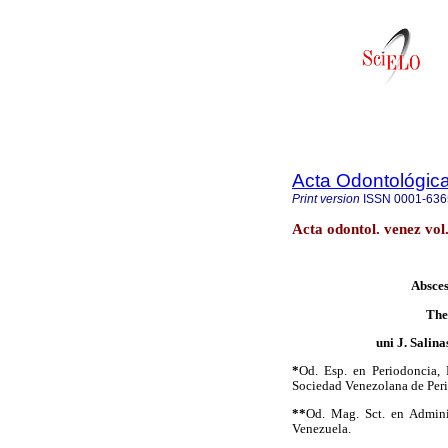
Acta Odontológic
Print version
ISSN
0001-636
Acta odontol. venez vo
Absces
The
uni J. Salin
*
Od. Esp. en Periodoncia,
Sociedad Venezolana de Peri
**
Od. Mag. Sct. en Admini
Venezuela.