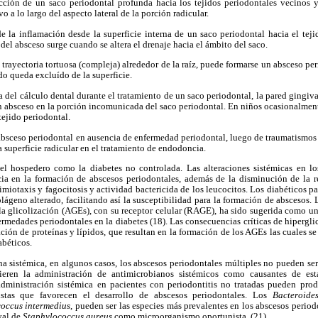
cción de un saco periodontal profunda hacia los tejidos periodontales vecinos y
o a lo largo del aspecto lateral de la porción radicular.
de la inflamación desde la superficie interna de un saco periodontal hacia el tej
 del absceso surge cuando se altera el drenaje hacia el ámbito del saco.
trayectoria tortuosa (compleja) alrededor de la raíz, puede formarse un absceso per
o queda excluído de la superficie.
el cálculo dental durante el tratamiento de un saco periodontal, la pared gingival
un absceso en la porción incomunicada del saco periodontal. En niños ocasionalmen
tejido periodontal.
absceso periodontal en ausencia de enfermedad periodontal, luego de traumatismos 
a superficie radicular en el tratamiento de endodoncia.
el hospedero como la diabetes no controlada. Las alteraciones sistémicas en l
ncia en la formación de abscesos periodontales, además de la disminución de la re
miotaxis y fagocitosis y actividad bactericida de los leucocitos. Los diabéticos 
ágeno alterado, facilitando así la susceptibilidad para la formación de abscesos. L
 la glicolización (AGEs), con su receptor celular (RAGE), ha sido sugerida como 
ermedades periodontales en la diabetes (18). Las consecuencias críticas de hipergli
ción de proteínas y lípidos, que resultan en la formación de los AGEs las cuales se
abéticos.
a sistémica, en algunos casos, los abscesos periodontales múltiples no pueden ser
gieren la administración de antimicrobianos sistémicos como causantes de est
dministración sistémica en pacientes con periodontitis no tratadas pueden pro
stas que favorecen el desarrollo de abscesos periodontales. Los
Bacteroides
coccus intermedius
, pueden ser las especies más prevalentes en los abscesos period
val de
Staphylococcus aureus
como microorganismo oportunista. (21)