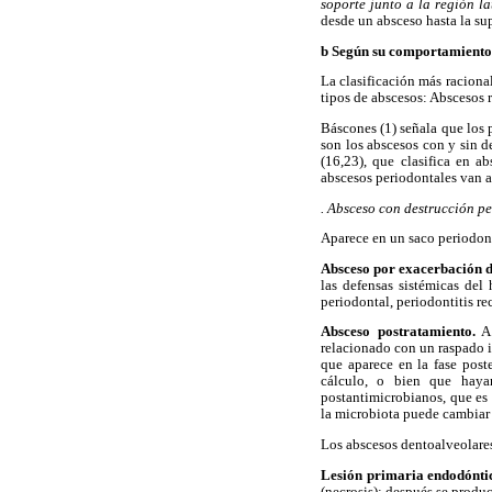
soporte junto a la región la
desde un absceso hasta la sup
b Según su comportamiento
La clasificación más raciona
tipos de abscesos: Abscesos r
Báscones (1) señala que los 
son los abscesos con y sin d
(16,23), que clasifica en a
abscesos periodontales van a
. Absceso con destrucción p
Aparece en un saco periodont
Absceso por exacerbación d
las defensas sistémicas del
periodontal, periodontitis rec
Absceso postratamiento.
A 
relacionado con un raspado 
que aparece en la fase post
cálculo, o bien que hayan
postantimicrobianos, que es 
la microbiota puede cambiar 
Los abscesos dentoalveolare
Lesión primaria endodóntic
(necrosis); después se produc