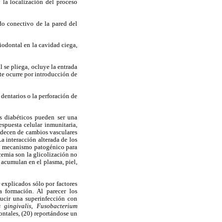
 la localización del proceso
ido conectivo de la pared del
iodontal en la cavidad ciega,
 se pliega, ocluye la entrada
te ocurre por introducción de
dentarios o la perforación de
os diabéticos pueden ser una
spuesta celular inmunitaria,
padecen de cambios vasculares
a interacción alterada de los
un mecanismo patogénico para
cemia son la glicolización no
 acumulan en el plasma, piel,
 explicados sólo por factores
a formación. Al parecer los
ducir una superinfección con
 gingivalis
,
Fusobacterium
ontales, (20) reportándose un