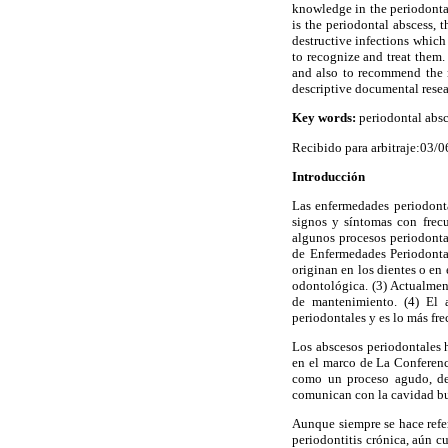
knowledge in the periodontal 
is the periodontal abscess, 
destructive infections which 
to recognize and treat them. 
and also to recommend the m
descriptive documental resear
Key words:
periodontal absc
Recibido para arbitraje:03/
Introducción
Las enfermedades periodonta
signos y síntomas con frec
algunos procesos periodontal
de Enfermedades Periodonta
originan en los dientes o en 
odontológica. (3) Actualment
de mantenimiento. (4) El a
periodontales y es lo más fr
Los abscesos periodontales h
en el marco de La Conferenc
como un proceso agudo, des
comunican con la cavidad buc
Aunque siempre se hace refer
periodontitis crónica, aún c