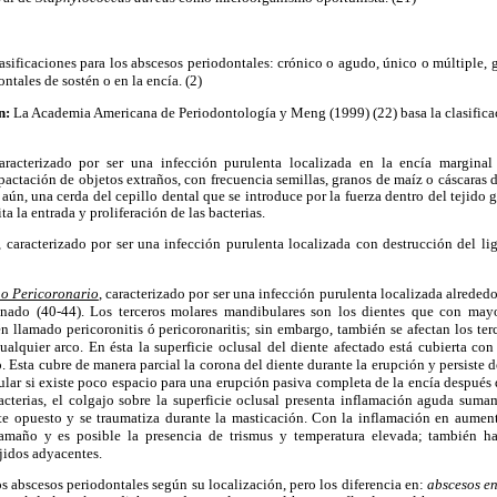
asificaciones para los abscesos periodontales: crónico o agudo, único o múltiple, 
ntales de sostén o en la encía. (2)
n:
La Academia Americana de Periodontología y Meng (1999) (22) basa la clasificac
caracterizado por ser una infección purulenta localizada en la encía marginal 
pactación de objetos extraños, con frecuencia semillas, granos de maíz o cáscaras
aún, una cerda del cepillo dental que se introduce por la fuerza dentro del tejido 
ita la entrada y proliferación de las bacterias.
, caracterizado por ser una infección purulenta localizada con destrucción del l
 o Pericoronario
, caracterizado por ser una infección purulenta localizada alreded
onado (40-44). Los terceros molares mandibulares son los dientes que con mayo
n llamado pericoronitis ó pericoronaritis; sin embargo, también se afectan los ter
ualquier arco. En ésta la superficie oclusal del diente afectado está cubierta co
Esta cubre de manera parcial la corona del diente durante la erupción y persiste d
ular si existe poco espacio para una erupción pasiva completa de la encía después
cterias, el colgajo sobre la superficie oclusal presenta inflamación aguda suma
te opuesto y se traumatiza durante la masticación. Con la inflamación en aumen
amaño y es posible la presencia de trismus y temperatura elevada; también 
ejidos adyacentes.
os abscesos periodontales según su localización, pero los diferencia en:
abscesos en