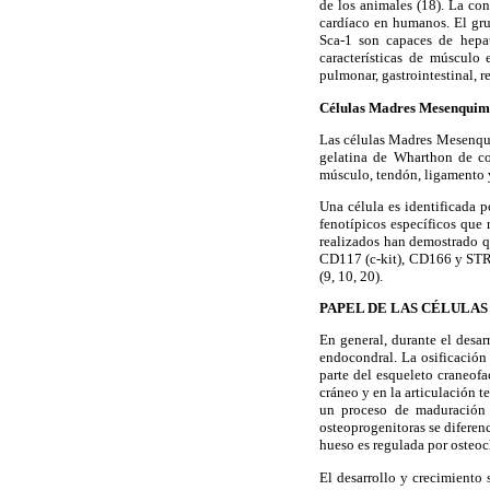
de los animales (18). La con
cardíaco en humanos. El gru
Sca-1 son capaces de hepa
características de músculo 
pulmonar, gastrointestinal, r
Células Madres Mesenquim
Las células Madres Mesenqui
gelatina de Wharthon de co
músculo, tendón, ligamento y 
Una célula es identificada 
fenotípicos específicos que r
realizados han demostrado 
CD117 (c-kit), CD166 y STR
(9, 10, 20).
PAPEL DE LAS CÉLULA
En general, durante el desar
endocondral. La osificación 
parte del esqueleto craneofa
cráneo y en la articulación 
un proceso de maduración c
osteoprogenitoras se diferenc
hueso es regulada por osteoc
El desarrollo y crecimiento