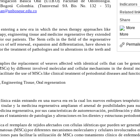
stigación Básica Oral (U.I.B.O). Facultad de Odontología.
Indicators
 Bogotá Colombia. (Transversal 9A Bis No. 132 - 55)
uan@unbosque.edu.co
Related lin
Share
More
 entering a new era in which the news therapy approaches like
erapy, engineering tissue and medicine regenerative they extended
More
 for our patients. The Stem cells in the field of the regenerative
tics of self renewal, expansion and differentiation, have shown to
Permali
or the treatment of pathologies and to alterations in the teeth and
implies the replacement of weaves affected with identical cells that can be gener
Cs) by different involved molecular and cellular mechanisms in the dental mor
facilitate the use of MSCs like clinical treatment of periodontal diseases and functio
, Engineering Tissue, Oral regeneration
línica están entrando en una nueva era en la cual los nuevos enfoques terapéutico
ía tisular y la medicina regenerativa ampliaran el arsenal de posibilidades para nu
icina regenerativa, por sus características de autorrenovación, proliferación y dif
ra el tratamiento de patologías y alteraciones en los dientes y estructuras periodont
ica el reemplazo de tejidos afectados con células idénticas que pueden ser generada
atosas (MSCs) por diferentes mecanismos moleculares y celulares involucrados en
ciones para facilitar la utilización de MSCs como tratamiento clínico de enferme