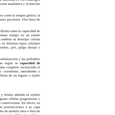
uctura anatómica y la función
s como la terapia génica, la
stros pacientes. Una línea de
efinida como la capacidad de
l mismo tiempo en un estado
n cambiar su fenotipo celular
 en distintos tipos celulares
erebro, piel, pulpa dental y
 señalización y las probables
rlas según su
capacidad de
nismo completo incluyendo el
vas: ectodermo, mesodermo y
élulas de un órgano o tejido
 y fetales además en tejidos
inan células progenitoras y
 controversias. En efecto, en
las pertenecientes a su capa
das de medula ósea o bien de