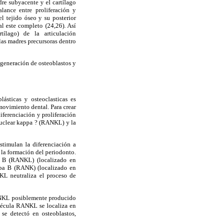
dre subyacente y el cartílago
lance entre proliferación y
el tejido óseo y su posterior
l este completo (24,26). Así
tílago) de la articulación
as madres precursoras dentro
 generación de osteoblastos y
ásticas y osteoclasticas es
 movimiento dental. Para crear
iferenciación y proliferación
 nuclear kappa ? (RANKL) y la
stimulan la diferenciación a
e la formación del periodonto.
pa B (RANKL) (localizado en
appa B (RANK) (localizado en
NKL neutraliza el proceso de
RANKL posiblemente producido
olécula RANKL se localiza en
se detectó en osteoblastos,