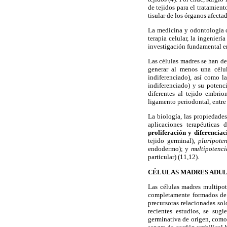
de tejidos para el tratamient
tisular de los órganos afectad
La medicina y odontología c
terapia celular, la ingenier
investigación fundamental en 
Las células madres se han d
generar al menos una célul
indiferenciado), así como 
indiferenciado) y su potenc
diferentes al tejido embrio
ligamento periodontal, entre 
La biología, las propiedades
aplicaciones terapéuticas
proliferación y diferenciac
tejido germinal),
pluripote
endodermo); y
multipotenc
particular) (11,12).
CÉLULAS MADRES ADUL
Las células madres multipot
completamente formados de 
precursoras relacionadas sol
recientes estudios, se sugi
germinativa de origen, como