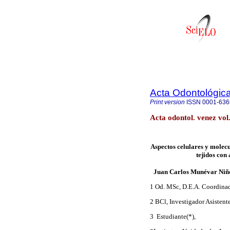
Acta Odontológic
Print version
ISSN
0001-636
Acta odontol. venez vo
Aspectos celulares y molecu
tejidos con 
Juan Carlos Munévar Niño,
1
Od. MSc, D.E.A. Coordinado
2 BCl, Investigador Asistent
3
Estudiante(*),