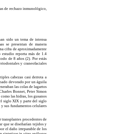
mas de rechazo inmunológico,
 han sido un tema de intensa
umas se presentan de manera
 una cifra de aproximadamente
 estudio reporta más de 1.4
odo de 8 años (2). Por estás
eriodontales y craneofaciales
tiples cabezas casi derrota a
enado devorado por un águila
neraban las colas de lagartos
 Charles Bonnet, Peter Simon
 como las hidras, los gusanos
el siglo XIX y parte del siglo
 y sus fundamentos celulares
r transplantes procedentes de
ar que se diseñarían tejidos y
or el daño irreparable de los
n sintetizar
in vitro
análogos