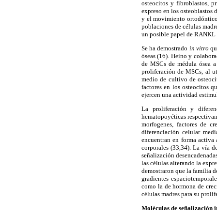
osteocitos y fibroblastos, 
expreso en los osteoblastos 
y el movimiento ortodóntico 
poblaciones de células madre
un posible papel de RANKL en
Se ha demostrado
in vitro
que
óseas (16). Heino y colabora
de MSCs de médula ósea a o
proliferación de MSCs, al u
medio de cultivo de osteoci
factores en los osteocitos 
ejercen una actividad estimu
La proliferación y difere
hematopoyéticas respectivame
morfogenes, factores de cr
diferenciación celular med
encuentran en forma activa 
corporales (33,34). La vía d
señalización desencadenadas 
las células alterando la exp
demostraron que la familia d
gradientes espaciotemporales
como la de hormona de creci
células madres para su proli
Moléculas de señalización i