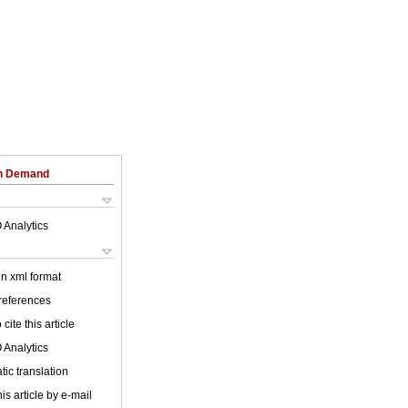
on Demand
 Analytics
 in xml format
 references
cite this article
 Analytics
ic translation
is article by e-mail