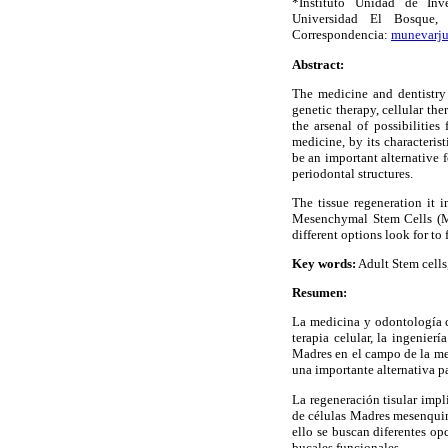
*Instituto Unidad de Inve
Universidad El Bosque,
Correspondencia:
munevarj
Abstract:
The medicine and dentistry
genetic therapy, cellular th
the arsenal of possibilities
medicine, by its characteris
be an important alternative f
periodontal structures.
The tissue regeneration it 
Mesenchymal Stem Cells (MS
different options look for to 
Key words:
Adult Stem cells
Resumen:
La medicina y odontología c
terapia celular, la ingenier
Madres en el campo de la med
una importante alternativa pa
La regeneración tisular impl
de células Madres mesenquim
ello se buscan diferentes op
bucales funcionales.