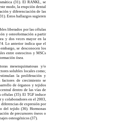
lasmática (31). El RANKL, se
este modo, la erupción dental
ación y diferenciación de las
31). Estos hallazgos sugieren
les liberados por las células
ión y osteoformación a partir
sea y dos veces mayor en la
4. Lo anterior indica que el
n embargo, se desconocen los
ales entre osteocitos y MSCs
formación ósea.
itoras mesenquimatosas y/o
ctores solubles locales como;
stimulan la proliferación y
 factores de crecimiento se
arrollo de órganos y tejidos
central dentro de las vías de
s células (35). El TGF induce
r y colaboradores en el 2003,
 diferencias de expresión por
nto del tejido (36). Hormonas
ación de precursores óseos o
najes osteogénicos (37).