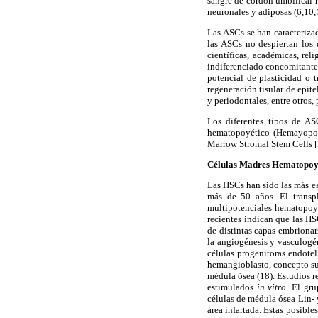
sangre de cordón umbilical 
neuronales y adiposas (6,10,
Las ASCs se han caracterizad
las ASCs no despiertan los 
científicas, académicas, re
indiferenciado concomitante 
potencial de plasticidad o t
regeneración tisular de epite
y periodontales, entre otros,
Los diferentes tipos de AS
hematopoyético (Hemayopoi
Marrow Stromal Stem Cells [B
Células Madres Hematopoy
Las HSCs han sido las más es
más de 50 años. El transp
multipotenciales hematopoyét
recientes indican que las HS
de distintas capas embrionar
la angiogénesis y vasculogé
células progenitoras endote
hemangioblasto, concepto sus
médula ósea (18). Estudios r
estimulados
in vitro
. El gr
células de médula ósea Lin- 
área infartada. Estas posibl