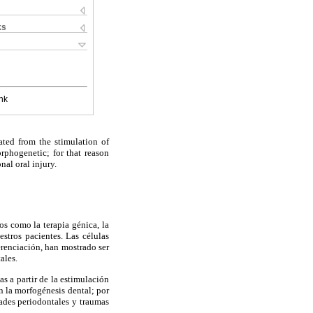
ks
nk
ated from the stimulation of
phogenetic; for that reason
nal oral injury.
s como la terapia génica, la
estros pacientes. Las células
erenciación, han mostrado ser
ales.
s a partir de la estimulación
 la morfogénesis dental; por
dades periodontales y traumas