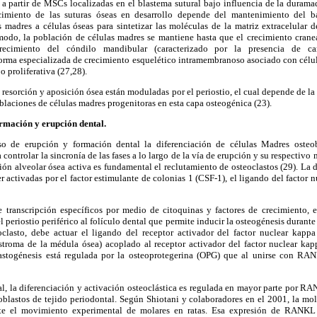
n a partir de MSCs localizadas en el blastema sutural bajo influencia de la durama
ecimiento de las suturas óseas en desarrollo depende del mantenimiento del ba
s madres a células óseas para sintetizar las moléculas de la matriz extracelular d
modo, la población de células madres se mantiene hasta que el crecimiento cranea
ecimiento del cóndilo mandibular (caracterizado por la presencia de car
orma especializada de crecimiento esquelético intramembranoso asociado con célul
o proliferativa (27,28).
 resorción y aposición ósea están moduladas por el periostio, el cual depende de la
blaciones de células madres progenitoras en esta capa osteogénica (23).
rmación y erupción dental.
so de erupción y formación dental la diferenciación de células Madres osteobl
controlar la sincronía de las fases a lo largo de la vía de erupción y su respectivo
ción alveolar ósea activa es fundamental el reclutamiento de osteoclastos (29). La d
r activadas por el factor estimulante de colonias 1 (CSF-1), el ligando del factor
e transcripción específicos por medio de citoquinas y factores de crecimiento, e
l periostio periférico al folículo dental que permite inducir la osteogénesis durant
eoclasto, debe actuar el ligando del receptor activador del factor nuclear kap
estroma de la médula ósea) acoplado al receptor activador del factor nuclear k
lastogénesis está regulada por la osteoprotegerina (OPG) que al unirse con RA
l, la diferenciación y activación osteoclástica es regulada en mayor parte por 
eoblastos de tejido periodontal. Según Shiotani y colaboradores en el 2001, la m
nte el movimiento experimental de molares en ratas. Esa expresión de RANKL 