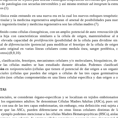
o de patologías con secuelas irreversibles y así mismo restituir
ad integrum
la estr
os (1).
línica están entrando en una nueva era en la cual los nuevos enfoques terapéutico
ía tisular y la medicina regenerativa ampliaran el arsenal de posibilidades para nue
ingeniería tisular y medicina regenerativa son las células madres (7).
efinido como células clonogénicas, con un amplio potencial de auto
renovación
(d
a hija con características similares a la célula de origen, manteniéndose a
la elevada capacidad de
proliferación
(posibilidad de la célula para dividirse si
ial de
diferenciación
(potencial para modificar el fenotipo de la célula de origen
nario original en varias líneas celulares como medula ósea, sangre periférica, c
otros) (8,9,10).
, clasificación, fenotipos, mecanismos celulares y/o moleculares, bioquímicos, de
 de las células madres se han estudiado durante décadas. Podemos clasifica
ión
en
totipotenciales
(células que tienen el potencial de dar origen a un orga
nciales
(células que pueden dar origen a células de las tres capas germinati
iales
(son células comprometidas en una línea celular específica y dan origen a c
TAS
enciales, se consideran órgano-especificas y se localizan en tejidos embrionarios
los organismos adultos. Se denominan Células Madres Adultas (ASCs), pues orig
o con una de las tres capas embrionarias, sin embargo, esta definición está sujeta a
ere que las ASCs, pueden diferenciarse en otras líneas celulares distintas de 
 ejemplo podemos mencionar a las células Madres Hematopoyéticas (HSCs), aisla