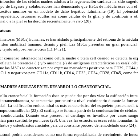
tribución de las células madres adultas a la regeneración cardiaca ha sido suger
po de Lagasse y colaboradores han demostrado que HSCs de médula ósea con el f
tocitos murinos en un modelo de daño hepático fulminante (19). El potencial
esquelético, neuronas adultas así como células de la glía, y de contribuir a ot
enal o a la piel se ha descrito recientemente
in vivo
(20).
atosas
matosas (MSCs) humanas, se han aislado principalmente del estroma de la médula ó
rdón umbilical humano, dermis y piel. Las MSCs presentan un gran potencial d
tejido adiposo, entre otros (13,14, 21).
por consenso internacional como célula madre o Stem cell cuando se detecta la ex
eflejan la presencia (+) y/o ausencia (-) de antígenos característicos en esa(s) célu
que las MSCs se caracterizan por expresar marcadores positivos para CD29, CD4
O-1 y negativos para CD11a, CD11b, CD14, CD33, CD34, CD28, CD45, como feno
S MADRES ADULTAS EN EL DESARROLLO CRANEOFACIAL.
rollo craneofacial la formación ósea se puede dar por dos vías: la osificación int
intramembranosa, se caracteriza por ocurrir a nivel embrionario durante la forma
cial. La osificación endocondral es más característica del esqueleto postcraneal, 
temporomandibular (22). El cartílago se forma a partir de la condensación de célul
ondrocitaria. Durante este proceso, el cartílago es invadido por vasos sang
ian para sustituirlo por hueso (23). Una vez las estructuras óseas están formadas, l
lastos y osteoblastos cruciales para un constante proceso de remodelado óseo (24).
 sutural podría considerarse como una forma especializada de crecimiento de hu