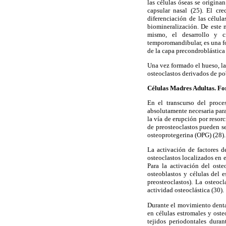
las células óseas se origina
capsular nasal (25). El cr
diferenciación de las célula
biomineralización. De este 
mismo, el desarrollo y cr
temporomandibular, es una f
de la capa precondroblástica 
Una vez formado el hueso, la
osteoclastos derivados de po
Células Madres Adultas. Fo
En el transcurso del proce
absolutamente necesaria para 
la vía de erupción por resor
de preosteoclastos pueden se
osteoprotegerina (OPG) (28).
La activación de factores d
osteoclastos localizados en e
Para la activación del ost
osteoblastos y células del 
preosteoclastos). La osteoc
actividad osteoclástica (30).
Durante el movimiento denta
en células estromales y ost
tejidos periodontales dura