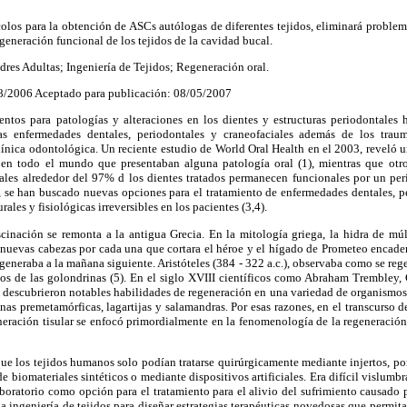
colos para la obtención de ASCs autólogas de diferentes tejidos, eliminará proble
eneración funcional de los tejidos de la cavidad bucal.
res Adultas; Ingeniería de Tejidos; Regeneración oral.
08/2006 Aceptado para publicación: 08/05/2007
entos para patologías y alteraciones en los dientes y estructuras periodontales
las enfermedades dentales, periodontales y craneofaciales además de los tra
 clínica odontológica. Un reciente estudio de World Oral Health en el 2003, reveló
 en todo el mundo que presentaban alguna patología oral (1), mientras que otro
uales alrededor del 97% d los dientes tratados permanecen funcionales por un peri
, se han buscado nuevas opciones para el tratamiento de enfermedades dentales, p
ales y fisiológicas irreversibles en los pacientes (3,4).
cinación se remonta a la antigua Grecia. En la mitología griega, la hidra de múl
s nuevas cabezas por cada una que cortara el héroe y el hígado de Prometeo encad
generaba a la mañana siguiente. Aristóteles (384 - 322 a.c.), observaba como se rege
ojos de las golondrinas (5). En el siglo XVIII científicos como Abraham Trembley,
; descubrieron notables habilidades de regeneración en una variedad de organismos
 ranas premetamórficas, lagartijas y salamandras. Por esas razones, en el transcurso d
neración tisular se enfocó primordialmente en la fenomenología de la regeneración
e los tejidos humanos solo podían tratarse quirúrgicamente mediante injertos, po
e biomateriales sintéticos o mediante dispositivos artificiales. Era difícil vislumbr
aboratorio como opción para el tratamiento para el alivio del sufrimiento causado p
 la ingeniería de tejidos para diseñar estrategias terapéuticas novedosas que permita