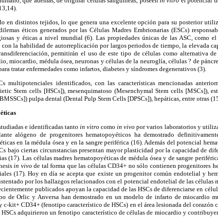
humano, que además, de originar células sanguíneas, poseen
in vitro
el potencial d
13,14).
o en distintos tejidos, lo que genera una excelente opción para su posterior utiliz
dilemas éticos generados por las Células Madres Embrionarias (ESCs) responsab
ligiosas y éticas a nivel mundial (6). Las propiedades únicas de las ASC, como e
con la habilidad de autorreplicación por largos periodos de tiempo, la elevada ca
ransdiferenciación, permitirán el uso de este tipo de células como alternativa d
lio, miocardio, médula ósea, neuronas y células de la neuroglía, células ? de páncre
 para tratar enfermedades como infartos, diabetes y síndromes degenerativos (3).
Cs multipotenciales identificados, con las características mencionadas anterio
etic Stem cells [HSCs]), mesenquimatoso (Mesenchymal Stem cells [MSCs]), es
MSSCs]) pulpa dental (Dental Pulp Stem Cells [DPSCs]), hepáticas, entre otras (15
éticas
tudiadas e identificadas tanto
in vitro
como
in vivo
por varios laboratorios y utili
lante alógeno de progenitores hematopoyéticos ha demostrado definitivament
icas en la médula ósea y en la sangre periférica (16). Además del potencial hema
Cs bajo ciertas circunstancias presentan mayor plasticidad por la capacidad de dife
ias (17). Las células madres hematopoyéticas de médula ósea y de sangre periféric
nesis
in vivo
de tal forma que las células CD34+ no sólo contienen progenitores 
liales (17). Hoy en día se acepta que existe un progenitor común endotelial y 
tentado por los hallazgos relacionados con el potencial endotelial de las células
ecientemente publicados apoyan la capacidad de las HSCs de diferenciarse en célul
upo de Orlic y Anversa han demostrado en un modelo de infarto de miocardio m
y c-kit+ CD34+ (fenotipo característico de HSCs) en el área lesionada del corazón 
es HSCs adquirieron un fenotipo característico de células de miocardio y contribuye