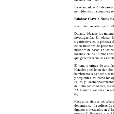
La estandarización de proto
permitiendo una completa reg
Palabras Clave:
Células Mad
Recibido para arbitraje:10/
Durante décadas los tratami
investigación. En efecto, 
significativa en la práctica
cinco millones de personas
millones de casos, en los c
razones, en los últimos años
que generan secuelas estructur
El remoto origen de esta fas
Herácles pues le crecían do
hambrienta cada noche, se re
y serpientes, así como los 
Pallas, y Lázaro Spallanzani
de tierra, los caracoles, las
XX la investigación en rege
(6).
Hace unos años se pensaba qu
donantes, con la aplicación d
órganos sintetizados en el l
tejidos (4). Por ende, surgió