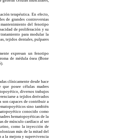
e generar células musculares,
ación terapéutica. En efecto,
les de grandes controversias
l mantenimiento del fenotipo
pacidad de proliferación y su
e tratamiento para modular la
as, tejidos dentales, pulpares
rmente expresan un fenotipo
troma de médula ósea (Bone
).
zadas clínicamente desde hace
e que posee células madres
topoyético, diversos trabajos
renciarse a tejidos derivados
a son capaces de contribuir a
hematopoyéticos sino también
hematopoyético conocido como
 madres hematopoyéticas de la
as de músculo cardíaco al ser
urino, como la inyección de
colonizan más de la mitad del
n a la mejora y supervivencia