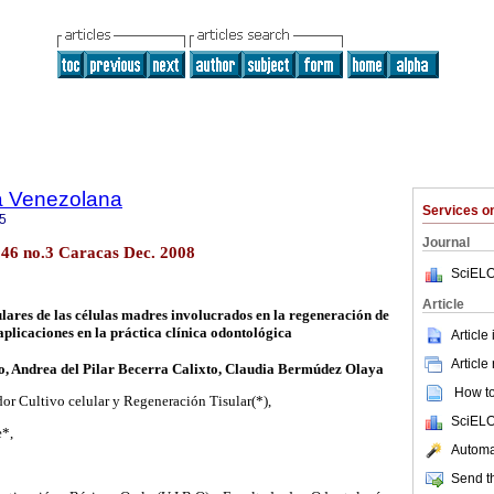
a Venezolana
Services 
5
Journal
l.46 no.3 Caracas Dec. 2008
SciELO
Article
lares de las células madres involucrados en la regeneración de
aplicaciones en la práctica clínica odontológica
Article
Article
 Andrea del Pilar Becerra Calixto,
Claudia Bermúdez Olaya
How to 
r Cultivo celular y Regeneración Tisular(*),
SciELO
e*,
Automat
Send th