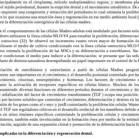
principalmente en el citoplasma, retículo endoplasmático rugoso, y membrana p
del tejido periodontal, durante la erupción dental y el movimiento ortodóntico. De 
requieren una compresión y retracción del periodonto lo cual estimula la prolifer
s lo que ocasiona una resorción ósea y regeneración en ese medio ambiente local (
 la diferenciación osteogénica de las células madres.
 el comportamiento de las células Madres adultas está modulado por factores solub
dores utilizaron la línea celular MLO-Y4 para estudiar la proliferación, diferenciac
steocitos (32). Se observó un incremento cuatro veces mayor de formación ó
tilizarse el medio de cultivo condicionado con la línea celular osteocitica MLO-Y
tos estimula la proliferación de las MSCs y su diferenciación a osteoblastos. Si
que condicionan el medio para inducir a la diferenciación; se presume que las señ
lante de distinta naturaleza desempeñando un papel importante en el control de la 
nciación de osteoblastos y osteoclastos a partir de células Madres progen
nte son importantes en el crecimiento y el desarrollo postnatal controlado por fa
ecimiento, citocinas, neuropéptidos y hormonas. Los factores de crecimiento e
iante la activación de receptores específicos en células blanco. Muchos de los
asumiendo diversas funciones en diferentes periodos durante el crecimiento y des
e señalización del factor de crecimiento transformante (TGF ) ocupa una posición 
por factores solubles que controlan el crecimiento, diferenciación y destino en la
resión de los genes como el c-myc y junB controlando la proliferación celular. Warne
el TGF son reguladores críticos en el desarrollo orofacial de los mamíferos debido a
 en sitios tisulares específicos controlando la proliferación celular y crecimie
miento, también están involucradas en la formación ósea por medio de la estimul
feración, seguido de una expansión clonal y promoción de la diferenciación hacia li
mplicadas en la diferenciación y regeneración dental.