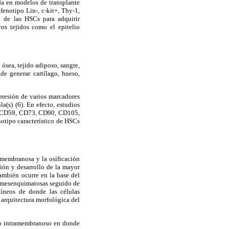
ida en modelos de transplante
enotipo Lin-, c-kit+, Thy-1,
 de las HSCs para adquirir
ros tejidos como el epitelio
sea, tejido adiposo, sangre,
e generar cartílago, hueso,
presión de varios marcadores
la(s) (6). En efecto, estudios
4, CD59, CD73, CD90, CD105,
tipo característico de HSCs
ramembranosa y la osificación
ción y desarrollo de la mayor
también ocurre en la base del
as mesenquimatosas seguido de
uíneos de donde las células
a arquitectura morfológica del
eso intramembranoso en donde