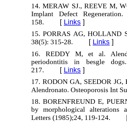
14. MERAW SJ., REEVE M, WOL
Implant Defect Regeneration.
[
Links
]
158.
15. PORRAS AG, HOLLAND SD,
[
Links
]
38(5): 315-28.
16. REDDY M, et al. Alendron
periodontitis in besgle dogs
[
Links
]
217.
17. RODON GA, SEEDOR JG, BA
Alendronato. Osteoporosis Int Su
18. BORENFREUND E, PUERNER J
by morphological alterations 
Letters (1985);24, 119-124.