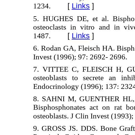
[
Links
]
1234.
5. HUGHES DE, et al. Bisphos
osteoclasts in vitro and in v
[
Links
]
1487.
6. Rodan GA, Fleisch HA. Bispho
Invest (1996); 97: 2692- 2696.
7. VITTEE C, FLEISCH H, GU
osteoblasts to secrete an inhib
Endocrinology (1996); 137: 232
8. SAHNI M, GUENTHER HL, 
Bisphosphonates act on rat bo
osteoblasts. J Clin Invest (1993)
9. GROSS JS. DDS. Bone Graftin