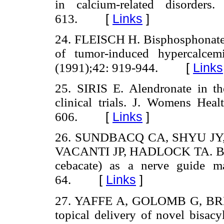
in calcium-related disorder
[
Links
]
613.
24. FLEISCH H. Bisphosphonates
of tumor-induced hypercalcem
[
Links
(1991);42: 919-944.
25. SIRIS E. Alendronate in th
clinical trials. J. Womens He
[
Links
]
606.
26. SUNDBACQ CA, SHYU JY
VACANTI JP, HADLOCK TA. Bioco
cebacate) as a nerve guide ma
[
Links
]
64.
27. YAFFE A, GOLOMB G, BRE
topical delivery of novel bisac