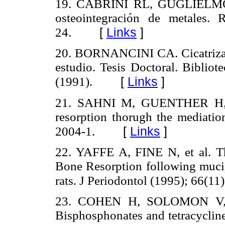
19. CABRINI RL, GUGLIELMOT
osteointegración de metales
[
Links
]
24.
20. BORNANCINI CA. Cicatrizaci
estudio. Tesis Doctoral. Biblio
[
Links
]
(1991).
21. SAHNI M, GUENTHER H, et
resorption thorugh the mediation
[
Links
]
2004-1.
22. YAFFE A, FINE N, et al. Th
Bone Resorption following mucipe
rats. J Periodontol (1995); 66(11
23. COHEN H, SOLOMON V, 
Bisphosphonates and tetracycline