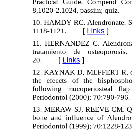
Practical Guide. Compend Con
8,1020-2,1024, passim; quiz.
10. HAMDY RC. Alendronate. Sou
[
Links
]
1118-1121.
11. HERNANDEZ C. Alendronat
tratamiento de osteoporosis
[
Links
]
20.
12. KAYNAK D, MEFFERT R, et al
the efeccts of the bisphosph
following mucoperiosteal fla
Periodontol (2000); 70:790-796.
13. MERAW SJ, REEVE CM. Quali
bone and influence of Alendro
Periodontol (1999); 70:1228-123