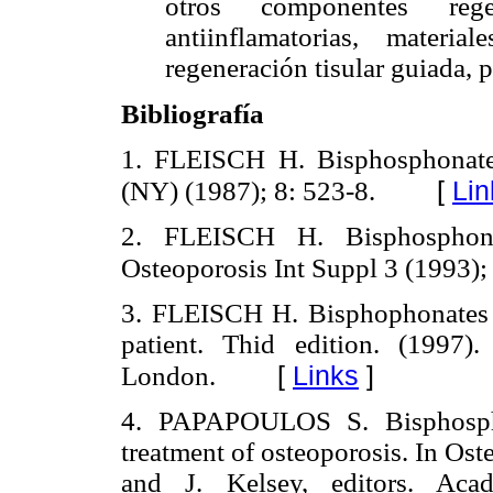
otros componentes reg
antiinflamatorias, materi
regeneración tisular guiada, p
Bibliografía
1. FLEISCH H. Bisphosphonates
[
Lin
(NY) (1987); 8: 523-8.
2. FLEISCH H. Bisphosphonat
Osteoporosis Int Suppl 3 (1993);
3. FLEISCH H. Bisphophonates in
patient. Thid edition. (1997)
[
Links
]
London.
4. PAPAPOULOS S. Bisphospho
treatment of osteoporosis. In Os
and J. Kelsey, editors. Ac