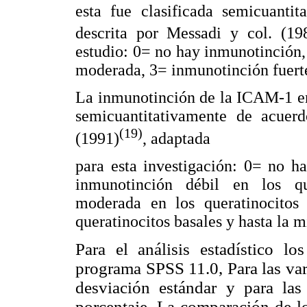
esta fue clasificada semicuanti
descrita por Messadi y col. (19
estudio: 0= no hay inmunotinción
moderada, 3= inmunotinción fuerte
La inmunotinción de la ICAM-1 en 
semicuantitativamente de acuerdo
(19)
(1991)
, adaptada
para esta investigación: 0= no h
inmunotinción débil en los qu
moderada en los queratinocitos 
queratinocitos basales y hasta la mi
Para el análisis estadístico lo
programa SPSS 11.0, Para las vari
desviación estándar y para las 
porcentaje. La comparación de lo