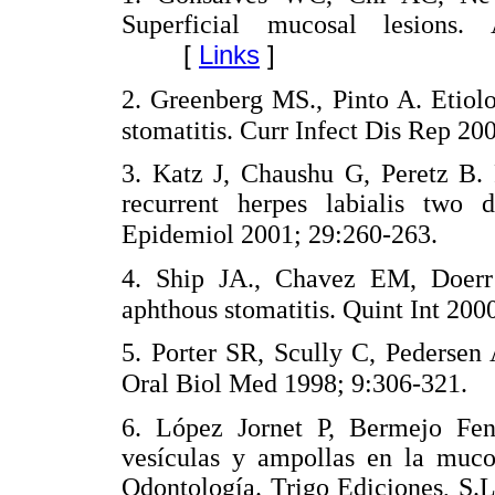
Superficial mucosal lesions
[
Links
]
2. Greenberg MS., Pinto A. Etiol
stomatitis. Curr Infect Dis Rep 20
3. Katz J, Chaushu G, Peretz B. 
recurrent herpes labialis two 
Epidemiol 2001; 29:260-263.
4. Ship JA., Chavez EM, Doer
aphthous stomatitis. Quint Int 200
5. Porter SR, Scully C, Pedersen 
Oral Biol Med 1998; 9:306-321.
6. López Jornet P, Bermejo Fen
vesículas y ampollas en la muc
Odontología. Trigo Ediciones, S.