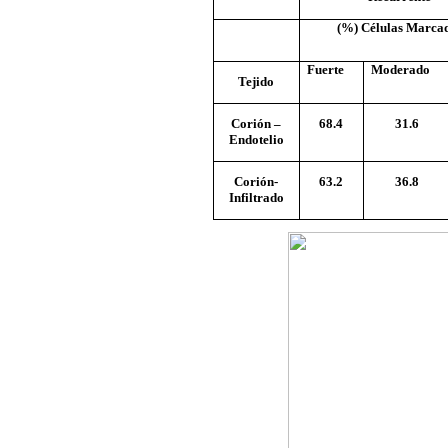
(%) Células Marca
Fuerte
Moderado
Tejido
Corión –
68.4
31.6
Endotelio
Corión-
63.2
36.8
Infiltrado