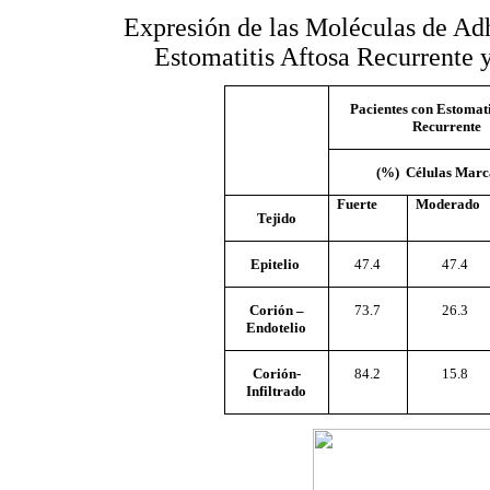
Expresión de las Moléculas de Ad
Estomatitis Aftosa Recurrente
Pacientes con Estomati
Recurrente
(%) Células Marc
Fuerte
Moderado
Tejido
Epitelio
47.4
47.4
Corión –
73.7
26.3
Endotelio
Corión-
84.2
15.8
Infiltrado