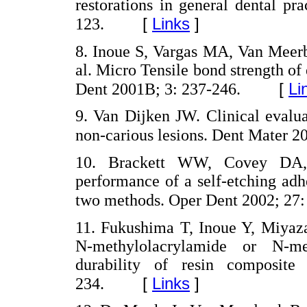
restorations in general dental pr
[
Links
]
123.
8. Inoue S, Vargas MA, Van Meerb
al. Micro Tensile bond strength of
[
Li
Dent 2001B; 3: 237-246.
9. Van Dijken JW. Clinical evalua
non-carious lesions. Dent Mater 2
10. Brackett WW, Covey DA, 
performance of a self-etching adh
two methods. Oper Dent 2002; 27:
11. Fukushima T, Inoue Y, Miyaza
N-methylolacrylamide or N-me
durability of resin composit
[
Links
]
234.