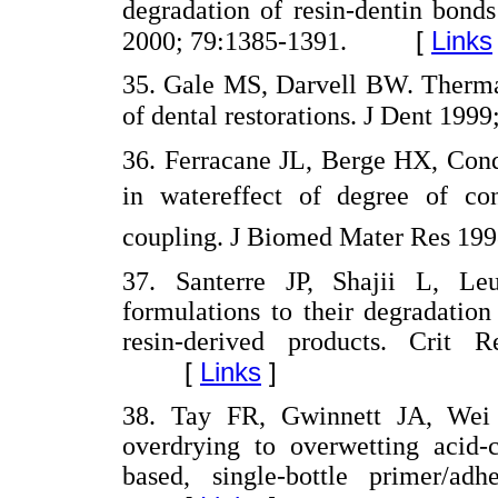
degradation of resin-dentin bond
[
Links
2000; 79:1385-1391.
35. Gale MS, Darvell BW. Thermal
of dental restorations. J Dent 199
36. Ferracane JL, Berge HX, Cond
in watereffect of degree of con
coupling. J Biomed Mater Res 199
37. Santerre JP, Shajii L, L
formulations to their degradatio
resin-derived products. Crit
[
Links
]
38. Tay FR, Gwinnett JA, Wei
overdrying to overwetting acid-c
based, single-bottle primer/ad