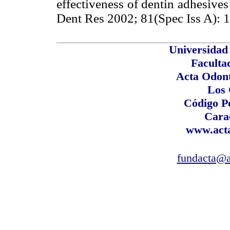
effectiveness of dentin adhesives
Dent Res 2002; 81(Spec Iss A): 1
Universidad
Faculta
Acta Odont
Los
Código P
Cara
www.acta
fundacta@a