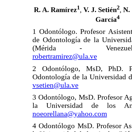
1
2
R. A. Ramírez
,
V. J. Setién
,
N.
4
García
1 Odontólogo. Profesor Asistent
de Odontología de la Universi
(Mérida - Venezuel
robertramirez@ula.ve
2 Odontólogo, MsD, PhD. Pr
Odontología de la Universidad d
vsetien@ula.ve
3 Odontólogo, MsD. Profesor Ag
la Universidad de los An
noeorellana@yahoo.com
4 Odontólogo MsD. Profesor Aso