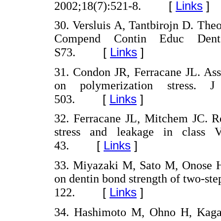
[
Links
]
2002;18(7):521-8.
30. Versluis A, Tantbirojn D. Theor
Compend Contin Educ Dent 
[
Links
]
S73.
31. Condon JR, Ferracane JL. Ass
on polymerization stress.
[
Links
]
503.
32. Ferracane JL, Mitchem JC. Re
stress and leakage in class 
[
Links
]
43.
33. Miyazaki M, Sato M, Onose H
on dentin bond strength of two-st
[
Links
]
122.
34. Hashimoto M, Ohno H, Kaga