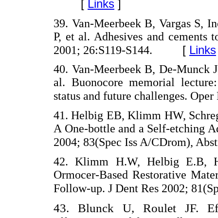
[
Links
]
39. Van-Meerbeek B, Vargas S, I
P, et al. Adhesives and cements t
[
Links
2001; 26:S119-S144.
40. Van-Meerbeek B, De-Munck J, 
al. Buonocore memorial lecture:
status and future challenges. Ope
41. Helbig EB, Klimm HW, Schrege
A One-bottle and a Self-etching A
2004; 83(Spec Iss A/CDrom), Abstr
42. Klimm H.W, Helbig E.B, H
Ormocer-Based Restorative Materi
Follow-up. J Dent Res 2002; 81(Sp
43. Blunck U, Roulet JF. Eff