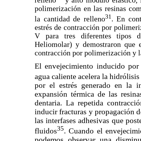
relleno
y alto modulo elástico, 
polimerización en las resinas co
31
la cantidad de relleno
. En con
estrés de contracción por polimeri
V para tres diferentes tipos d
Heliomolar) y demostraron que ex
contracción por polimerización y l
El envejecimiento inducido por 
agua caliente acelera la hidrólisi
por el estrés generado en la i
expansión térmica de las resina
dentaria. La repetida contracc
inducir fracturas y propagación d
las interfases adhesivas que post
35
fluidos
. Cuando el envejecimi
podemos observar una disminuc