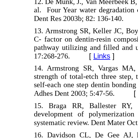
12. De Munk, J., Van Meerbeek B, 
al. Four Year water degradation o
Dent Res 2003b; 82: 136-140.
13. Armstrong SR, Keller JC, Boy
C- factor on dentin-resin compos
pathway utilizing and filled and 
[
Links
]
17:268-276.
14. Armstrong SR, Vargas MA, 
strength of total-etch three step, 
self-each one step dentin bonding
[
Adhes Dent 2003; 5:47-56.
15. Braga RR, Ballester RY, 
development of polymerization 
systematic review. Dent Mater Oct
16. Davidson CL, De Gee AJ, F