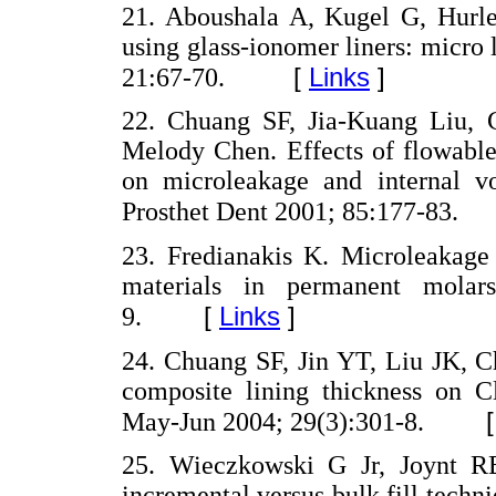
21. Aboushala A, Kugel G, Hurley
using glass-ionomer liners: micro 
[
Links
]
21:67-70.
22. Chuang SF, Jia-Kuang Liu, 
Melody Chen. Effects of flowable
on microleakage and internal voi
Prosthet Dent 2001; 85:177-83.
23. Fredianakis K. Microleakage 
materials in permanent molar
[
Links
]
9.
24. Chuang SF, Jin YT, Liu JK, C
composite lining thickness on Cl
May-Jun 2004; 29(3):301-8.
25. Wieczkowski G Jr, Joynt R
incremental versus bulk fill techni