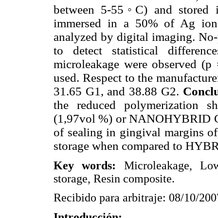
between 5-55
◦
C) and stored 
immersed in a 50% of Ag ion 
analyzed by digital imaging. No-
to detect statistical differen
microleakage were observed (p =
used. Respect to the manufacture
31.65 G1, and 38.88 G2.
Concl
the reduced polymerization 
(1,97vol %) or NANOHYBRID G2 
of sealing in gingival margins of
storage when compared to HYBR
Key words:
Microleakage, Lo
storage, Resin composite.
Recibido para arbitraje: 08/10/20
Introducción: