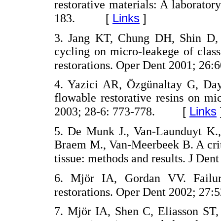
restorative materials: A laborato
[
Links
]
183.
3. Jang KT, Chung DH, Shin D, G
cycling on micro-leakege of clas
restorations. Oper Dent 2001; 26:
4. Yazici AR, Özgünaltay G, Daya
flowable restorative resins on mi
[
Links
2003; 28-6: 773-778.
5. De Munk J., Van-Launduyt K.,
Braem M., Van-Meerbeek B. A criti
tissue: methods and results. J Den
6. Mjör IA, Gordan VV. Failure
restorations. Oper Dent 2002; 27:
7. Mjör IA, Shen C, Eliasson ST,