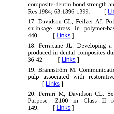
composite-dentin bond strength an
[
Li
Res 1984; 63:1396-1399.
17. Davidson CL, Feilzer AJ. Pol
shrinkage stress in polymer-ba
[
Links
]
440.
18. Ferracane JL. Developing a 
produced in dental composites du
[
Links
]
36-42.
19. Brännström M. Communication
pulp associated with restorati
[
Links
]
20. Ferrari M, Davidson CL. Se
Purpose- Z100 in Class II r
[
Links
]
149.