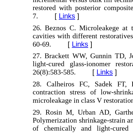
restored with posterior composit
[
Links
]
7.
26. Beznos C. Microleakege at t
cavities with different restorativ
[
Links
]
60-69.
27. Brackett WW, Gunnin TD, J
light-cured glass-ionomer resto
[
Links
]
26(8):583-585.
28. Calheiros FC, Sadek FT, 
contraction stress of low-shrin
microleakage in class V restoratio
29. Rosin M, Urban AD, Garthe
Polymerization shrinkage-strain a
of chemically and light-cured 