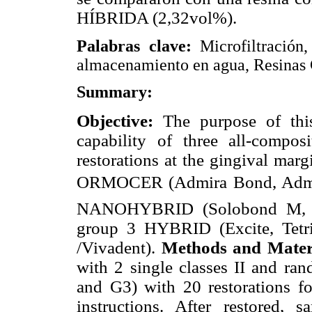
HÍBRIDA (2,32vol%).
Palabras clave:
Microfiltración
almacenamiento en agua, Resinas
Summary:
Objective:
The purpose of thi
capability of three all-compo
restorations at the gingival mar
ORMOCER (Admira Bond, Admira
NANOHYBRID (Solobond M, G
group 3 HYBRID (Excite, Tetr
/Vivadent).
Methods and Mater
with 2 single classes II and ra
and G3) with 20 restorations fo
instructions. After restored,