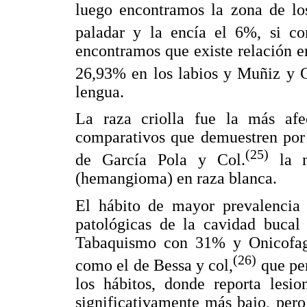
luego encontramos la zona de los
paladar y la encía el 6%, si c
encontramos que existe relación en
26,93% en los labios y Muñiz y C
lengua.
La raza criolla fue la más af
comparativos que demuestren por r
(25)
de García Pola y Col.
la m
(hemangioma) en raza blanca.
El hábito de mayor prevalencia 
patológicas de la cavidad bucal
Tabaquismo con 31% y Onicofagi
(26)
como el de Bessa y col,
que per
los hábitos, donde reporta lesi
significativamente más bajo, per