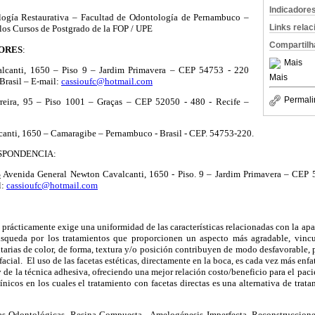
Indicadore
ogía Restaurativa – Facultad de Odontología de Pernambuco –
Links rela
los Cursos de Postgrado de la FOP / UPE
Compartilh
TORES
:
Mais
alcanti, 1650 – Piso 9 – Jardim Primavera – CEP 54753 - 220
Mais
Brasil – E-mail:
cassioufc@hotmail.com
Permali
rreira, 95 – Piso 1001 – Graças – CEP 52050 - 480 - Recife –
canti, 1650 – Camaragibe – Pernambuco - Brasil - CEP. 54753-220.
SPONDENCIA:
S
Avenida General Newton Cavalcanti, 1650 - Piso. 9 – Jardim Primavera – CEP
l:
cassioufc@hotmail.com
 prácticamente exige una uniformidad de las características relacionadas con la apar
squeda por los tratamientos que proporcionen un aspecto más agradable, vincul
ntarias de color, de forma, textura y/o posición contribuyen de modo desfavorable, 
facial. El uso de las facetas estéticas, directamente en la boca, es cada vez más en
y de la técnica adhesiva, ofreciendo una mejor relación costo/beneficio para el paci
línicos en los cuales el tratamiento con facetas directas es una alternativa de trata
as Odontológicas, Resina Compuesta, Amelogénesis Imperfecta, Reconstrucciones