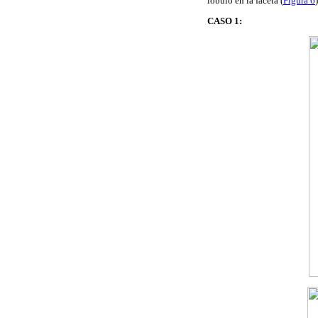
lóbulo en la faceta (
Figura 6
CASO 1: