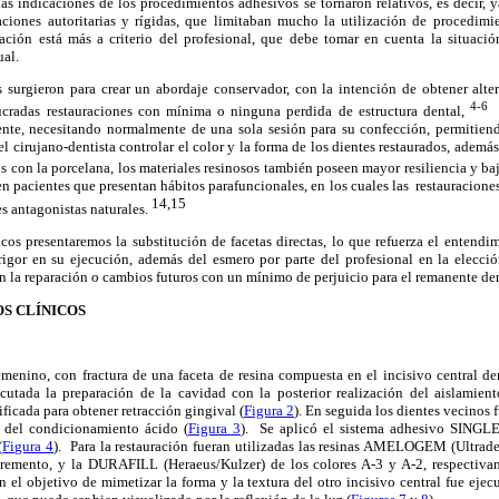
 las indicaciones de los procedimientos adhesivos se tornaron relativos, es decir, y
aciones autoritarias y rígidas, que limitaban mucho la utilización de procedimie
ción está más a criterio del profesional, que debe tomar en cuenta la situació
ual.
as surgieron para crear un abordaje conservador, con la intención de obtener alt
4-6
ucradas restauraciones con mínima o ninguna perdida de estructura dental,
ente, necesitando normalmente de una sola sesión para su confección, permitien
el cirujano-dentista controlar el color y la forma de los dientes restaurados, ademá
on la porcelana, los materiales resinosos también poseen mayor resiliencia y baja
n pacientes que presentan hábitos parafuncionales, en los cuales las restauracione
14,15
s antagonistas naturales.
icos presentaremos la substitución de facetas directas, lo que refuerza el entendi
rigor en su ejecución, además del esmero por parte del profesional en la elección
n la reparación o cambios futuros con un mínimo de perjuicio para el remanente den
S CLÍNICOS
menino, con fractura de una faceta de resina compuesta en el incisivo central de
jecutada la preparación de la cavidad con la posterior realización del aislamient
ficada para obtener retracción gingival (
Figura 2
). En seguida los dientes vecinos 
ón del condicionamiento ácido (
Figura 3
). Se aplicó el sistema adhesivo SINGL
(
Figura 4
). Para la restauración fueran utilizadas las resinas AMELOGEM (Ultrade
remento, y la DURAFILL (Heraeus/Kulzer) de los colores A-3 y A-2, respectivam
n el objetivo de mimetizar la forma y la textura del otro incisivo central fue ej