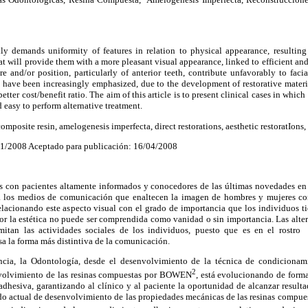
ally demands uniformity of features in relation to physical appearance, resultin
at will provide them with a more pleasant visual appearance, linked to efficient an
re and/or position, particularly of anterior teeth, contribute unfavorably to fac
h have been increasingly emphasized, due to the development of restorative materi
etter cost/benefit ratio.
The aim of this article is to present clinical cases in which
d easy to perform alternative treatment.
composite resin, amelogenesis imperfecta, direct restorations, aesthetic restoratIon
/01/2008 Aceptado para publicación: 16/04/2008
con pacientes altamente informados y conocedores de las últimas novedades en l
 a los medios de comunicación que enaltecen la imagen de hombres y mujeres co
relacionando este aspecto visual con el grado de importancia que los individuos t
or la estética no puede ser comprendida como vanidad o sin importancia. Las alter
imitan las actividades sociales de los individuos, puesto que es en el rostr
sa la forma más distintiva de la comunicación.
ia, la Odontología, desde el desenvolvimiento de la técnica de condicionam
2
volvimiento de las resinas compuestas por BOWEN
, está evolucionando de form
 adhesiva, garantizando al clínico y al paciente la oportunidad de alcanzar resulta
odo actual de desenvolvimiento de las propiedades mecánicas de las resinas compue