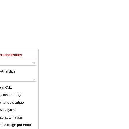
ersonalizados
 Analytics
 em XML
cias do artigo
itar este artigo
 Analytics
ão automática
este artigo por email