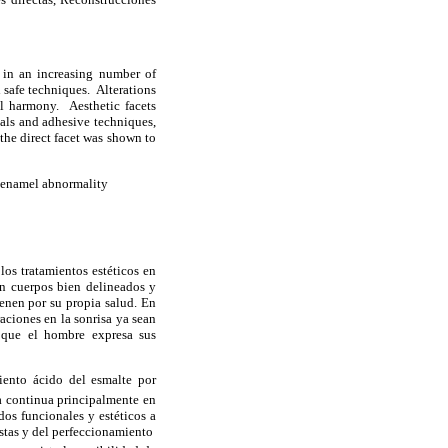
g in an increasing number of
d safe techniques.
Alterations
ial harmony.
Aesthetic facets
als and adhesive techniques,
 the direct facet was shown to
s, enamel abnormality
os tratamientos estéticos en
n cuerpos bien delineados y
ienen por su propia salud. En
aciones en la sonrisa ya sean
o que el hombre expresa sus
iento ácido del esmalte por
a continua principalmente en
dos funcionales y estéticos a
stas y del perfeccionamiento