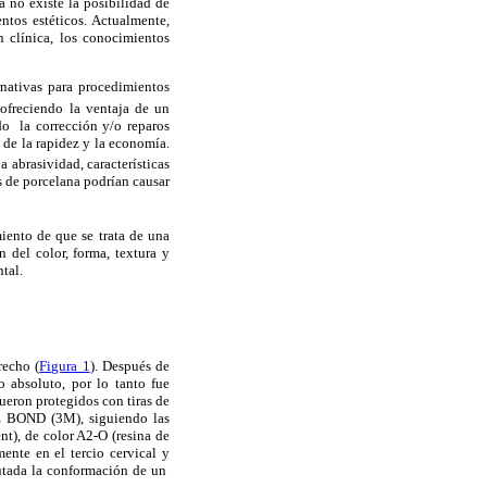
a no existe la posibilidad de
ntos estéticos. Actualmente,
n clínica, los conocimientos
ernativas para procedimientos
ofreciendo la ventaja de un
do la corrección y/o reparos
s de la rapidez y la economía.
 abrasividad, características
s de porcelana podrían causar
miento de que se trata de una
 del color, forma, textura y
tal.
recho (
Figura 1
). Después de
o absoluto, por lo tanto fue
fueron protegidos con tiras de
E BOND (3M), siguiendo las
nt), de color A2-O (resina de
ente en el tercio cervical y
ecutada la conformación de un