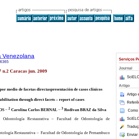
a Venezolana
Serviços P
-6365
Journal
7 n.2 Caracas jun. 2009
SciELO
Artigo
por medio de facetas directas
presentación de casos clínicos
Artigo
abilitation through direct facets – report of cases
Referên
2
3
OS
–
Carolina Carlos BERNAL
–
Rodivan BRAZ da Silva
Como c
SciELO
Odontología Restaurativa – Facultad de Odontología de
Traduç
tología Restaurativa – Facultad de Odontología de Pernambuco
Enviar 