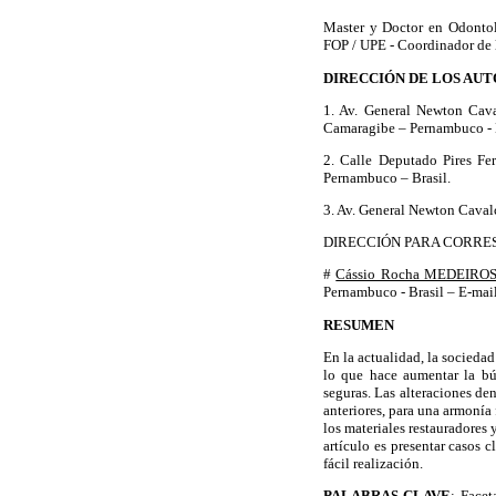
Master y Doctor en Odontol
FOP / UPE - Coordinador de 
DIRECCIÓN DE LOS AU
1. Av. General Newton Cav
Camaragibe – Pernambuco - 
2. Calle Deputado Pires Fe
Pernambuco – Brasil.
3. Av. General Newton Caval
DIRECCIÓN PARA CORRE
#
Cássio Rocha MEDEIRO
Pernambuco - Brasil – E-mai
RESUMEN
En la actualidad, la sociedad
lo que hace aumentar la bú
seguras. Las alteraciones de
anteriores, para una armonía 
los materiales restauradores 
artículo es presentar casos c
fácil realización.
PALABRAS-CLAVE
: Facet