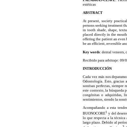
estéticas
ABSTRACT
At present, society practic
persons seeking treatment th
in tooth shade, shape, textu
placed directly in the mout
offering the patient an even b
be an efficient, reversible an
Key words
: dental veneers, 
Recibido para arbitraje: 09
INTRODUCCIÓN
Cada vez más nos deparamos 
Odontología. Esto, gracias
sonrisas perfectas, siempre 
este contexto, la búsqueda p
congénitas o adquiridas, l
sentimientos, siendo la sonri
Acompañando a esta tendenc
1
BUONOCORE
y del desen
lo que respecta a la técnica
largo plazo. Debido al perí
3