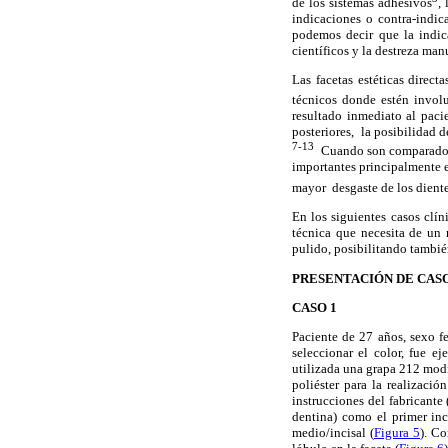
de los sistemas adhesivos
,
indicaciones o contra-indic
podemos decir que la indica
científicos y la destreza man
Las facetas estéticas direct
técnicos donde estén invol
resultado inmediato al paci
posteriores, la posibilidad d
7-13
Cuando son comparados c
importantes principalmente e
mayor desgaste de los diente
En los siguientes casos clín
técnica que necesita de un 
pulido, posibilitando tambié
PRESENTACIÓN DE CASO
CASO 1
Paciente de 27 años, sexo fe
seleccionar el color, fue e
utilizada una grapa 212 modi
poliéster para la realizaci
instrucciones del fabricante 
dentina) como el primer inc
medio/incisal (
Figura 5
). Co