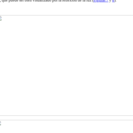
), que puede ser bien visualizado por la reflexión de la luz (
Figuras 7
y
8
)
.