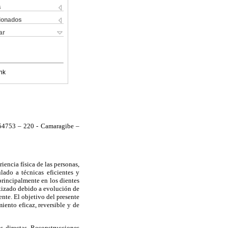
s
cionados
ar
nk
 54753 – 220 - Camaragibe –
iencia física de las personas,
ado a técnicas eficientes y
principalmente en los dientes
fatizado debido a evolución de
ente. El objetivo del presente
miento eficaz, reversible y de
 directas, Reconstrucciones