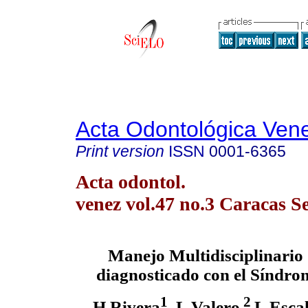
Acta Odontológica Ven
Print version
ISSN
0001-6365
Acta odontol.
venez vol.47 no.3 Caracas S
Manejo Multidisciplinario 
diagnosticado con el Síndro
1
2
H Rivera
, L Valero
L Esca