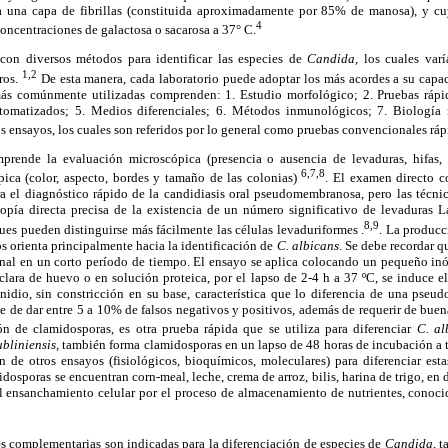
una capa de fibrillas (constituida aproximadamente por 85% de manosa), y cuy
4
oncentraciones de galactosa o sacarosa a 37° C.
 con diversos métodos para identificar las especies de
Candida
, los cuales var
1,2
tros.
De esta manera, cada laboratorio puede adoptar los más acordes a su capa
más comúnmente utilizadas comprenden: 1. Estudio morfológico; 2. Pruebas rápid
omatizados; 5. Medios diferenciales; 6. Métodos inmunológicos; 7. Biología m
 ensayos, los cuales son referidos por lo general como pruebas convencionales rápi
prende la evaluación microscópica (presencia o ausencia de levaduras, hifas, 
6,7,8
ica (color, aspecto, bordes y tamaño de las colonias)
. El examen directo c
ra el diagnóstico rápido de la candidiasis oral pseudomembranosa, pero las técni
copía directa precisa de la existencia de un número significativo de levaduras 
8,9
es pueden distinguirse más fácilmente las células levaduriformes .
. La producc
os orienta principalmente hacia la identificación de
C. albicans
. Se debe recordar q
al en un corto período de tiempo. El ensayo se aplica colocando un pequeño inó
lara de huevo o en solución proteica, por el lapso de 2-4 h a 37 ºC, se induce el
onidio, sin constricción en su base, característica que lo diferencia de una pse
te de dar entre 5 a 10% de falsos negativos y positivos, además de requerir de buen
n de clamidosporas, es otra prueba rápida que se utiliza para diferenciar
C. al
ubliniensis,
también forma clamidosporas en un lapso de 48 horas de incubación a t
n de otros ensayos (fisiológicos, bioquímicos, moleculares) para diferenciar est
dosporas se encuentran corn-meal, leche, crema de arroz, bilis, harina de trigo, en 
l ensanchamiento celular por el proceso de almacenamiento de nutrientes, conoc
s complementarias son indicadas para la diferenciación de especies de
Candida
, 