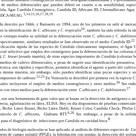
e medios diferenciales que pueden diferir en cuanto a su sensibilidad, especi
a, Agar Candida Cromogénico, Candida ID, Albicans ID, Chromalbicans Agar,
5,14,15,16,17,18,19
r SDCA-MUAG.
ida
descrito por Odds. y Barnaerts en 1994, uno de los primeros en salir al mer
20
 en la identificación de
C. albicans y C. tropicalis
;
también ha sido referido la i
us ventajas resalta su utilidad en la diferenciación entre
C. albicans
y
C. dublinien
22
respectivamente; similares resultados se han observado en el medio
Candida
ID.
tificación rápida de las especies de
Cándida
clínicamente importantes, el Agar
cial selectivo que emplea dos cromógenos para la diferenciación de las colonias
),
C. krusei
(rosado marrón), de otras especies importantes de
Candida
(colonias b
medios de cultivo diferenciales, a pesar de sugerir una identificación presuntiva,
cnica, son rápidos y específicos, permiten identificar el agente a partir del cultiv
a misma muestra, sin embargo, sólo pueden identificar unas pocas especies y so
21,25
ompuestos de carbono.
En Venezuela se describió por primera vez la especie
C.
26
 cuales incluyeron el empleo de medios cromogénicos y otros medios.
Sin emba
27
n con estos medios para la diferenciación entre
C.albicans
y
C. dubliniensis.
son una herramienta de gran valor que se basan en la detección de antígenos o ant
ecta, aglutinación en látex, ELISA. Hoy en día disponemos de pruebas comerciales
 Bicho Látex Krusei, Bicho Látex Dubli, Krusei Color, Candida Check, Pltelia 
6,28
timicelo de
C. albicans
, Glabrata RTT.
Sin embargo, a pesar de la utilida
8
 para el diagnóstico de infecciones por
Candida
en cavidad buca.
odos de biología molecular se han aplicado al análisis de diferentes especies de
Ca
resis de campo pulsátil (PFGE), la hibridación con sondas, la detección del poli