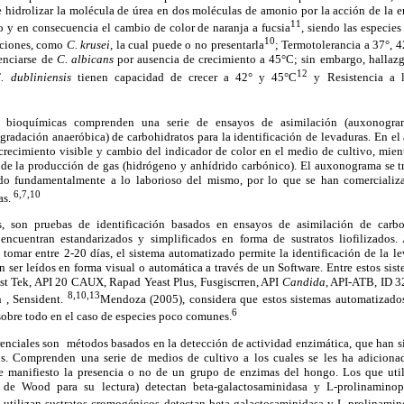
e hidrolizar la molécula de úrea en dos moléculas de amonio por la acción de la e
11
 y en consecuencia el cambio de color de naranja a fucsia
, siendo las especie
10
pciones, como
C. krusei,
la cual puede o no presentarla
; Termotolerancia a 37°, 4
enciarse de
C. albicans
por ausencia de crecimiento a 45°C; sin embargo, hallaz
12
. dubliniensis
tienen capacidad de crecer a 42° y 45°C
y Resistencia a 
y bioquímicas comprenden una serie de ensayos de asimilación (auxonogra
radación anaeróbica) de carbohidratos para la identificación de levaduras. En el
 crecimiento visible y cambio del indicador de color en el medio de cultivo, mie
s de la producción de gas (hidrógeno y anhídrido carbónico). El auxonograma se
ido fundamentalmente a lo laborioso del mismo, por lo que se han comercializa
6,7,10
as.
, son pruebas de identificación basados en ensayos de asimilación de carbo
encuentran estandarizados y simplificados en forma de sustratos liofilizados.
tomar entre 2-20 días, el sistema automatizado permite la identificación de la l
n ser leídos en forma visual o automática a través de un Software. Entre estos sis
st Tek, API 20 CAUX, Rapad Yeast Plus, Fusgiscrren, API
Candida
, API-ATB, ID 3
8,10,13
 , Sensident.
Mendoza (2005), considera que estos sistemas automatizad
6
sobre todo en el caso de especies poco comunes.
renciales son métodos basados en la detección de actividad enzimática, que han 
os. Comprenden una serie de medios de cultivo a los cuales se les ha adiciona
e manifiesto la presencia o no de un grupo de enzimas del hongo. Los que utili
 de Wood para su lectura) detectan beta-galactosaminidasa y L-prolinaminop
 utilizan sustratos cromogénicos detectan beta-galactosaminidasa y L-prolinamin