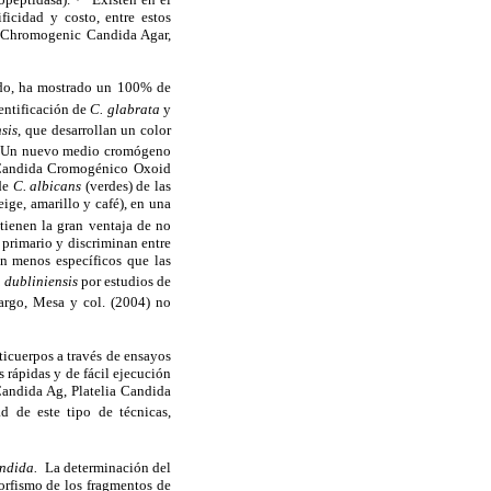
ficidad y costo, entre estos
 Chromogenic Candida Agar,
cado, ha mostrado un 100% de
dentificación de
C. glabrata
y
sis
, que desarrollan un color
Un nuevo medio cromógeno
 Candida Cromogénico Oxoid
 de
C. albicans
(verdes) de las
eige, amarillo y café), en una
 tienen la gran ventaja de no
o primario y discriminan entre
n menos específicos que las
 dubliniensis
por estudios de
rgo, Mesa y col. (2004) no
icuerpos a través de ensayos
 rápidas y de fácil ejecución
Candida Ag, Platelia Candida
d de este tipo de técnicas,
ndida.
La determinación del
morfismo de los fragmentos de