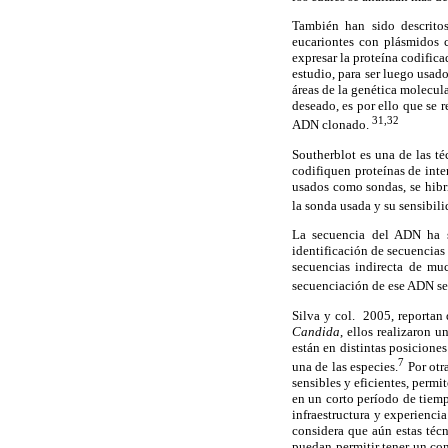
También han sido descritos
eucariontes con plásmidos 
expresar la proteína codifica
estudio, para ser luego usad
áreas de la genética molecul
deseado, es por ello que se 
31,32
ADN clonado.
Southerblot es una de las t
codifiquen proteínas de inte
usados como sondas, se hibr
la sonda usada y su sensibil
La secuencia del ADN ha s
identificación de secuencias
secuencias indirecta de mu
secuenciación de ese ADN ser
Silva y col. 2005, reportan
Candida
, ellos realizaron u
están en distintas posicione
7
una de las especies.
Por otr
sensibles y eficientes, permi
en un corto período de tiemp
infraestructura y experienci
considera que aún estas téc
puedan permitir tener un con