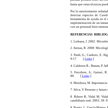
hasta que estas técnicas pued
Por lo anteriormente señalad
detectar especies de
Cand
herramienta de ayuda en el 
implementación de un tratami
con un personal bien entrena
REFERENCIAS BIBLIOG
1. Liebana, J. 2002: Microb
2. Arenas, R. 2008: Micolog
3. Pardi, G.; Cardozo, E. A
9-17.
[
Links
]
4. Calderon R.; Braum, P. A
5. Freydiere, A.; Guinet, R
89. [
Links
]
6. Mendoza, M. Importancia d
7. Silva, V. Presente y futu
8. Ribero R; Vidal M; Vidal
candidiasis oral. 2003; 59: 
9. Puerto, L; García-Martos, 