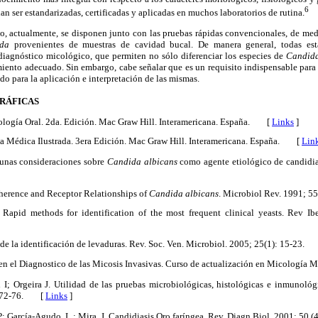
6
an ser estandarizadas, certificadas y aplicadas en muchos laboratorios de rutina.
o, actualmente,
se disponen junto con las pruebas rápidas convencionales, de med
ida
provenientes de muestras de cavidad bucal. De manera general, todas est
diagnóstico micológico, que permiten no sólo diferenciar los especies de
Candida
ento adecuado. Sin embargo, cabe señalar que es un requisito indispensable para 
do para la aplicación e interpretación de las mismas.
RÁFICAS
iología Oral. 2da. Edición. Mac Graw Hill. Interamericana. España. [
Links
]
ía Médica Ilustrada. 3era Edición. Mac Graw Hill. Interamericana. España. [
Lin
lgunas consideraciones sobre
Candida albicans
como agente etiológico de candidi
dherence and Receptor Relationships of
Candida albicans
. Microbiol Rev. 1991; 55
. Rapid methods for identification of the most frequent clinical yeasts. Rev 
e la identificación de levaduras. Rev. Soc. Ven. Microbiol. 2005; 25(1): 15-23.
ro en el Diagnostico de las Micosis Invasivas. Curso de actualización en Micología 
 I; Orgeira J. Utilidad de las pruebas microbiológicas, histológicas e inmunológi
672-76.
[
Links
]
P; García-Agudo, L.; Mira, J. Candidiasis Oro faríngea.
Rev. Diagn Biol. 2001; 50 (4