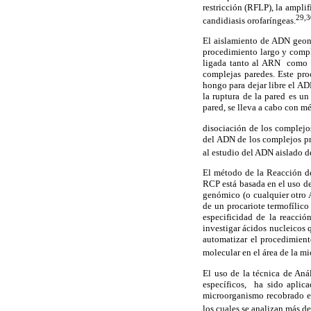
restricción (RFLP), la ampli
29,3
candidiasis orofaríngeas.
El aislamiento de ADN geon
procedimiento largo y compl
ligada tanto al ARN como a
complejas paredes. Este pr
hongo para dejar libre el AD
la ruptura de la pared es u
pared, se lleva a cabo con m
disociación de los complejo
del ADN de los complejos pr
al estudio del ADN aislado 
El método de la Reacción de
RCP está basada en el uso d
genómico (o cualquier otro
de un procariote termofílic
especificidad de la reacci
investigar ácidos nucleicos 
automatizar el procedimien
molecular en el área de la mi
El uso de la técnica de An
específicos, ha sido aplic
microorganismo recobrado en
los cuales se analizan más 