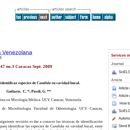
a Venezolana
Services 
5
Journal
.47 no.3 Caracas Sept. 2009
SciELO
Article
identificar especies de
Candida
en cavidad bucal.
Article
Guilarte, C.
*
; Pardi, G.
**
Article
lista en Micología Médica.
UCV. Caracas, Venezuela
How to 
a de Microbiología. Facultad de Odontología. UCV. Caracas,
SciELO
Automat
siguiente revisión es dar a conocer las técnicas de identificación
Send th
ara identificar las especies de
Candida
en cavidad bucal, entre