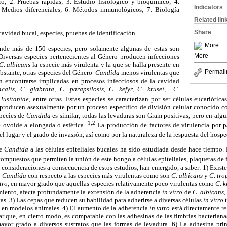
co; 2. Pruebas rápidas; 3. Estudio fisiológico y bioquímico; 4.
Indicators
Medios diferenciales; 6. Métodos inmunológicos; 7. Biología
Related lin
Share
 cavidad bucal, especies, pruebas de identificación.
More
de más de 150 especies, pero solamente algunas de estas son
More
iversas especies pertenecientes al Género producen infecciones
C. albicans
la especie más virulenta y la que se halla presente en
Permali
obstante, otras especies del Género
Candida
menos virulentas que
encontrarse implicadas en procesos infecciosos de la cavidad
icalis, C. glabrata, C. parapsilosis, C. kefyr, C. krusei, C.
lusitaniae,
entre otras.
Estas especies se caracterizan por ser células eucariótic
 reproducen asexualmente por un proceso específico de división celular conocido 
species de
Candida
es similar; todas las levaduras son Gram positivas, pero en algu
1,2
e ovoide a elongada o esférica.
La producción de factores de virulencia por 
l lugar y el grado de invasión, así como por la naturaleza de la respuesta del hospe
de
Candida
a las células epiteliales bucales ha sido estudiada desde hace tiempo
compuestos que permiten la unión de este hongo a células epiteliales, plaquetas de f
 consideraciones a consecuencia de estos estudios, han emergido, a saber: 1) Existe 
o
Candida
con respecto a las especies más virulentas como son
C. albicans
y
C. tro
tro,
en mayor grado que aquellas especies relativamente poco virulentas como
C. k
miento, afecta profundamente la extensión de la adherencia
in vitro
de
C. albicans,
cas. 3) Las cepas que reducen su habilidad para adherirse a diversas células
in vitro
t
en modelos animales. 4) El aumento de la adherencia
in vitro
está directamente r
ilar que, en cierto modo, es comparable con las adhesinas de las fimbrias bacteriana
yor grado a diversos sustratos que las formas de levadura. 6) La adhesina pri