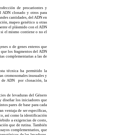
nsfección de procariontes y
el ADN clonado y otros para
grandes cantidades, del ADN en
ación, mapeo genético u otras
amente el plásmido con el ADN
 si el mismo contiene o no el
genes o de genes enteros que
en que los fragmentos del ADN
ias complementarias a las de
ta técnica ha permitido la
cias cromosomales inusuales y
to de ADN por clonación, la
cies de levaduras del Género
y diseñar los iniciadores que
intos pares de base para cada
an ventaja de ser específicas,
co, así como la identificación
debido a exigencias de costo,
gación que de rutina. También
ensayos complementarios, que
genotípicos de las levaduras,