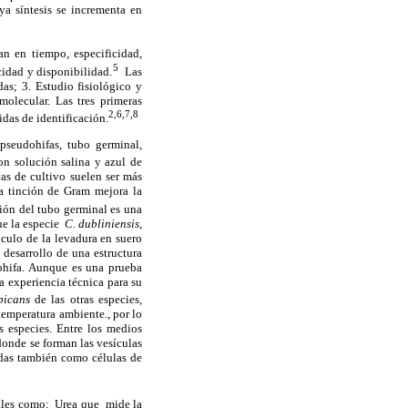
a síntesis se incrementa en
ían en tiempo, especificidad,
5
cidad y disponibilidad.
Las
as; 3. Estudio fisiológico y
olecular. Las tres primeras
2,6,7,8
das de identificación.
pseudohifas, tubo germinal,
on solución salina y azul de
cas de cultivo suelen ser más
La tinción de Gram mejora la
ión del tubo germinal es una
ue la especie
C. dubliniensis
,
culo de la levadura en suero
 desarrollo de una estructura
udohifa. Aunque es una prueba
a experiencia técnica para su
bicans
de las otras especies,
emperatura ambiente., por lo
as especies. Entre los medios
donde se forman las vesículas
idas también como células de
tales como: Urea que mide la