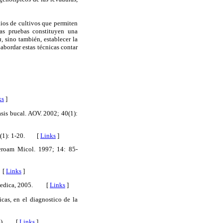
ios de cultivos que permiten
as pruebas constituyen una
,
sino también, establecer la
abordar estas técnicas contar
ks
]
40(1):
asis bucal. AOV. 2002;
(1): 1-20.
[
Links
]
Iberoam Micol. 1997; 14: 85-
[
Links
]
Medica, 2005.
[
Links
]
cas, en el diagnostico de la
).
[
Links
]