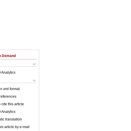
on Demand
 Analytics
 in xml format
 references
cite this article
 Analytics
ic translation
is article by e-mail