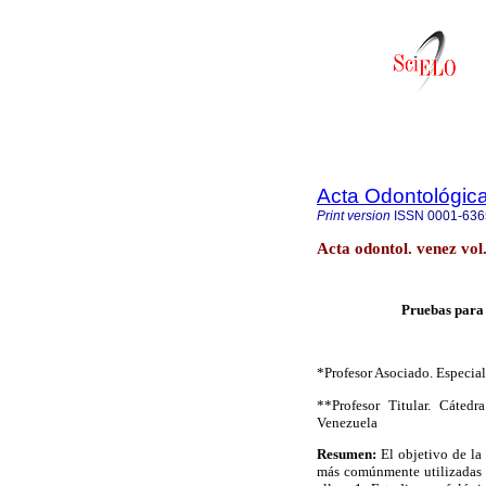
Acta Odontológic
Print version
ISSN
0001-636
Acta odontol. venez vol
Pruebas para 
*
Profesor Asociado. Especia
**
Profesor Titular.
Cátedr
Venezuela
Resumen:
El objetivo de la 
más comúnmente utilizadas p