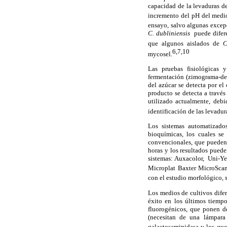
capacidad de la levaduras d
incremento del pH del medio
ensayo, salvo algunas exce
C. dubliniensis
puede difer
que algunos aislados de
C
6,7,10
mycosel.
Las pruebas fisiológicas 
fermentación (zimograma-deg
del azúcar se detecta por el
producto se detecta a travé
utilizado actualmente, deb
identificación de las levadur
Los sistemas automatizados
bioquímicas, los cuales se 
convencionales, que pueden 
horas y los resultados puede
sistemas: Auxacolor, Uni-Ye
Microplat Baxter MicroScan
con el estudio morfológico, 
Los medios de cultivos dife
éxito en los últimos tiemp
fluorogénicos, que ponen d
(necesitan de una lámpara
galactosaminidasa y los que