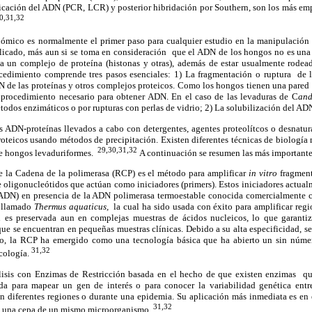
ficación del ADN (PCR, LCR) y posterior hibridación por Southern, son los más emp
0,31,32
ómico es normalmente el primer paso para cualquier estudio en la manipulació
icado, más aun si se toma en consideración que el ADN de los hongos no es una 
 un complejo de proteína (histonas y otras), además de estar usualmente rodea
ocedimiento comprende tres pasos esenciales: 1) La fragmentación o ruptura de 
N de las proteínas y otros complejos proteicos. Como los hongos tienen una pared
n procedimiento necesario para obtener ADN. En el caso de las levaduras de C
and
étodos enzimáticos o por rupturas con perlas de vidrio; 2) La solubilización del A
s ADN-proteínas llevados a cabo con detergentes, agentes proteolítcos o desnatura
oteicos usando métodos de precipitación. Existen diferentes técnicas de biología 
29,30,31,32
de hongos levaduriformes.
A continuación se resumen las más importante
 la Cadena de la polimerasa (RCP) es el método para amplificar
in vitro
fragment
e oligonucleótidos que actúan como iniciadores (primers). Estos iniciadores actua
 ADN) en presencia de la ADN polimerasa termoestable conocida comercialmente c
o llamado
Thermus aquaticus,
la cual ha sido usada con éxito para amplificar reg
ón es preservada aun en complejas muestras de ácidos nucleicos, lo que garant
que se encuentran en pequeñas muestras clínicas. Debido a su alta especificidad, sen
to, la RCP ha emergido como una tecnología básica que ha abierto un sin núme
31,32
cología.
álisis con Enzimas de Restricción basada en el hecho de que existen enzimas q
ada para mapear un gen de interés o para conocer la variabilidad genética ent
 diferentes regiones o durante una epidemia. Su aplicación más inmediata es en
31,32
de una cepa de un mismo microorganismo.