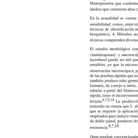
Manoproteína que conforma 
medios que contienen altas c
En la actualidad se cuenta
sensibilidad, costos, entre o
técnicas de identificación 
bioquímico; 4. Métodos aut
técnicas comprenden diversos
El estudio morfológico com
clamidosporas) y macroscóp
lactofenol puede ser útil pa
sensibles, ya que la micros
observación microscópica, pu
de las pruebas rápidas que n
también produce tubo germin
humano, de conejo o ratón, c
tubular a partir del blastoc
rápida, tiene el inconvenien
6,7,9,10
lectura.
La producció
teniendo en cuenta que
C. d
que se requiere la aplicació
empleados para inducir clami
de doble pared, producto de
6,7,10
resistencia.
Otras pruebas convencionale