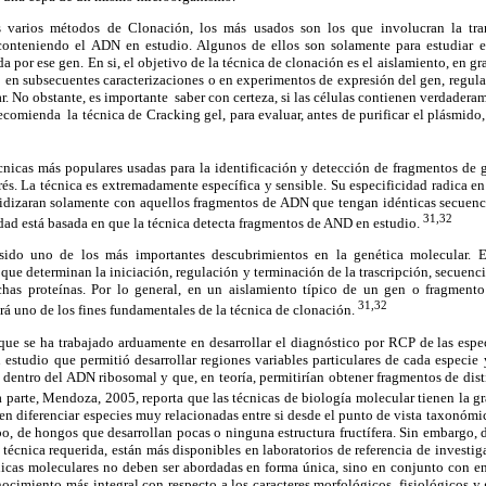
 varios métodos de Clonación, los más usados son los que involucran la tra
conteniendo el ADN en estudio. Algunos de ellos son solamente para estudiar 
da por ese gen. En si, el objetivo de la técnica de clonación es el aislamiento, en 
o en subsecuentes caracterizaciones o en experimentos de expresión del gen, regul
ar. No obstante, es importante saber con certeza, si las células contienen verdader
recomienda la técnica de Cracking gel, para evaluar, antes de purificar el plásmido,
écnicas más populares usadas para la identificación y detección de fragmentos de 
rés. La técnica es extremadamente específica y sensible. Su especificidad radica 
idizaran solamente con aquellos fragmentos de ADN que tengan idénticas secuenc
31,32
idad está basada en que la técnica detecta fragmentos de AND en estudio.
ido uno de los más importantes descubrimientos en la genética molecular. Es
 que determinan la iniciación, regulación y terminación de la trascripción, secuen
chas proteínas. Por lo general, en un aislamiento típico de un gen o fragmen
31,32
á uno de los fines fundamentales de la técnica de clonación.
 que se ha trabajado arduamente en desarrollar el diagnóstico por RCP de las espe
n estudio que permitió desarrollar regiones variables particulares de cada especie 
s dentro del ADN ribosomal y que, en teoría, permitirían obtener fragmentos de dist
a parte, Mendoza, 2005, reporta que las técnicas de biología molecular tienen la gr
ten diferenciar especies muy relacionadas entre si desde el punto de vista taxonómi
o, de hongos que desarrollan pocas o ninguna estructura fructífera. Sin embargo, 
a técnica requerida, están más disponibles en laboratorios de referencia de investi
nicas moleculares no deben ser abordadas en forma única, sino en conjunto con 
ocimiento más integral con respecto a los caracteres morfológicos, fisiológicos y 