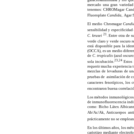
mercado una gran variedad d
tenemos: CHROMagar Candid
Fluoroplate
Candida
, Aga
El medio Chromagar
Cand
sensibilidad y especificidad
21
C. krusei
. Entre otra de s
verde claro y verde oscuro 
está disponible para la iden
(OCCA), es un medio diferen
de
C. tropicalis
(azul oscuro
23,24
sola incubación.
Estos 
requerir mucha experiencia té
mezclas de levaduras de un
pruebas de asimilación de c
caracteres fenotípicos, los
encontraron buena correlació
Los métodos inmunológicos, 
de inmunofluorescencia indir
como: Bicho Látex Albicans,
Ab/Ac/Ak, Anticuerpos an
prácticamente no se emplean
En los últimos años, los mét
cariotipo mediante electrofo