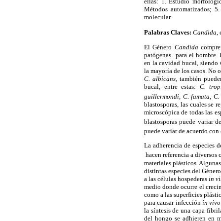
ellas: 1. Estudio morfológi
Métodos automatizados; 5. 
molecular.
Palabras Claves:
Candida
,
El Género
Candida
compren
patógenas para el hombre. D
en la cavidad bucal, siendo
la mayoría de los casos. No 
C. albicans,
también pueden 
bucal, entre estas:
C. trop
guillermondi, C. famata, C. 
blastosporas, las cuales se
microscópica de todas las e
blastosporas puede variar d
puede variar de acuerdo con e
La adherencia de especies 
hacen referencia a diversos 
materiales plásticos. Algunas
distintas especies del Géner
a las células hospederas
in vi
medio donde ocurre el creci
como a las superficies plásti
para causar infección
in vivo
la síntesis de una capa fibr
del
hongo se adhieren en ma