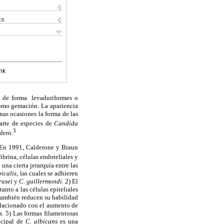
ks
nk
as de forma levaduriformes o
como gemación. La apariencia
nas ocasiones la forma de las
parte de especies de
Candida
3
dero.
. En 1991, Calderone y Braun
ibrina, células endoteliales y
una cierta jerarquía entre las
picalis
, las cuales se adhieren
rusei
y
C. guillermondi.
2) El
tanto a las células epiteliales
ambién reducen su habilidad
elacionado con el aumento de
s. 5) Las formas filamentosas
ncipal de
C. albicans
es una