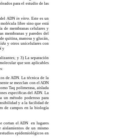
leados para el estudio de las
n del ADN
in vitro
. Este es un
molécula libre sino que está
da de membranas celulares y
las membranas y paredes del
 de quitina, manosa y glucán,
ida
y otros unicelulares con
DN y
lizantes; y 3) La separación
molecular que son aplicables
s:
os de ADN. La técnica de la
lmente se mezclan con el ADN
omo Taq polimerasa, aislada
iones especificas del ADN. La
iza un método poderoso para
sibilidad y a la facilidad de
ro de campos en la biología
ue cortan el ADN en lugares
re aislamientos de un mismo
 estudios epidemiológicos en