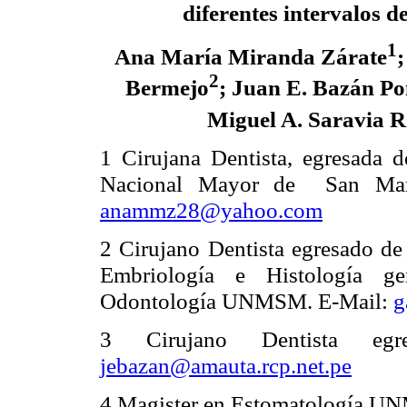
diferentes intervalos d
1
Ana María Miranda Zárate
2
Bermejo
; Juan E. Bazán Po
Miguel A. Saravia R
1 Cirujana Dentista, egresada d
Nacional Mayor de San Mar
anammz28@yahoo.com
2 Cirujano Dentista egresado de
Embriología e Histología ge
Odontología UNMSM. E-Mail:
g
3 Cirujano Dentista e
jebazan@amauta.rcp.net.pe
4 Magister en Estomatología UNM