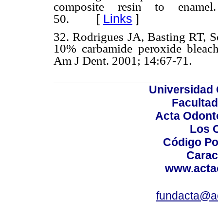
composite resin to ename
[
Links
]
50.
32. Rodrigues JA, Basting RT, 
10% carbamide peroxide bleach
Am J Dent. 2001; 14:67-71.
Universidad 
Facultad
Acta Odont
Los 
Código Po
Carac
www.acta
fundacta@a