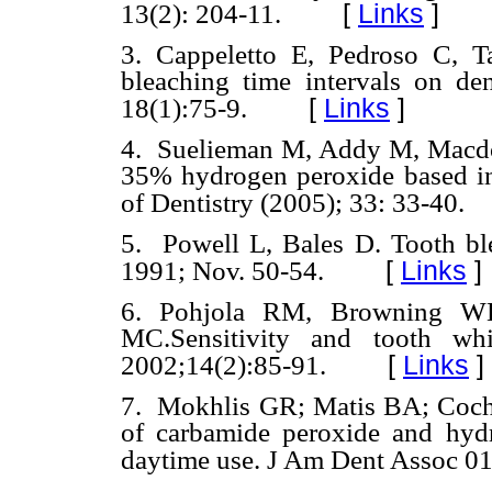
[
Links
]
13(2): 204-11.
3. Cappeletto E, Pedroso C, 
bleaching time intervals on de
[
Links
]
18(1):75-9.
4. Suelieman M, Addy M, Macdon
35% hydrogen peroxide based in-o
of Dentistry (2005); 33: 33-40.
5. Powell L, Bales D. Tooth ble
[
Links
]
1991; Nov. 50-54.
6. Pohjola RM, Browning 
MC.Sensitivity and tooth whi
[
Links
]
2002;14(2):85-91.
7.
Mokhlis GR; Matis BA; Coch
of carbamide peroxide and hyd
daytime use. J Am Dent Assoc 0