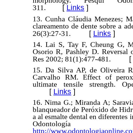
morphology.
Pesqui Odont
[
Links
]
311.
13. Cunha Cláudia Menezes; Ma
clareamento de dente sobre a ad
[
Links
]
26(3):27-31.
14. Lai S, Tay F, Cheung G, 
Osorio R, Pashley D. Reversal
Res 2002; 81(1):477-481.
15. Da Silva AP, de Oliveira R
Carvalho RM. Effect of perox
ultimate tensile strength. O
[
Links
]
16. Nima G.; Miranda A; Saravia
blanqueador de Peróxido de Hidr
a al esmalte dental en diferentes 
Odontolo
http://www.odontologiaonline.co