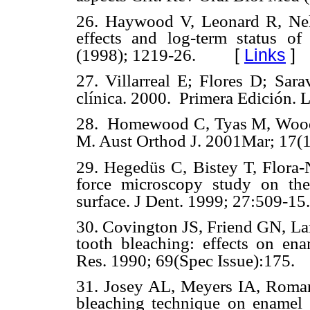
26. Haywood V, Leonard R, Nel
effects and log-term status of
[
Links
]
(1998); 1219-26.
27. Villarreal E; Flores D; Sar
clínica. 2000. Primera Edición. L
28. Homewood C, Tyas M, Woods.
M. Aust Orthod J. 2001Mar; 17(1
29. Hegedüs C, Bistey T, Flora-
force microscopy study on the
surface. J Dent. 1999; 27:509-15.
30. Covington JS, Friend GN, L
tooth bleaching: effects on en
Res. 1990; 69(Spec Issue):175.
31. Josey AL, Meyers IA, Roman
bleaching technique on enamel