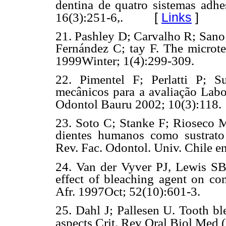
dentina de quatro sistemas adh
[
Links
]
16(3):251-6,.
21. Pashley D; Carvalho R; San
Fernández C; tay F. The microte
1999Winter; 1(4):299-309.
22. Pimentel F; Perlatti P; 
mecânicos para a avaliação Labor
Odontol Bauru 2002; 10(3):118.
23. Soto C; Stanke F; Rioseco M.
dientes humanos como sustrato e
Rev. Fac.
Odontol. Univ. Chile e
24. Van der Vyver PJ, Lewis SB,
effect of bleaching agent on c
Afr. 1997Oct; 52(10):601-3.
25. Dahl J; Pallesen U. Tooth ble
aspects Crit. Rev Oral Biol Med 