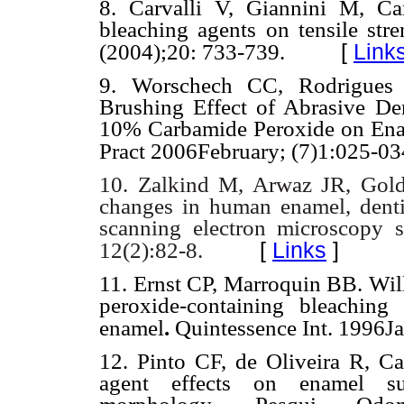
8. Carvalli V, Giannini M, Ca
bleaching agents on tensile str
[
Link
(2004);20: 733-739.
9. Worschech CC, Rodrigue
Brushing Effect of Abrasive De
10% Carbamide Peroxide on Ena
Pract 2006February; (7)1:025-03
10. Zalkind M, Arwaz JR, Gold
changes in human enamel, dent
scanning electron microscopy 
[
Links
]
12(2):82-8.
11. Ernst CP, Marroquin BB. Wil
peroxide-containing bleachin
enamel
.
Quintessence Int. 1996Jan
12. Pinto CF, de Oliveira R, Ca
agent effects on enamel su