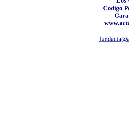
Los
Código P
Cara
www.acta
fundacta@a