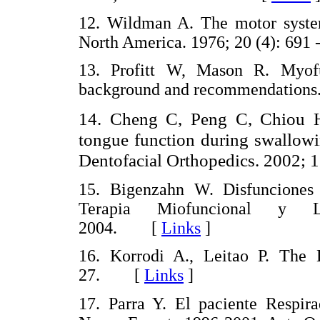
12. Wildman A. The motor system:
North America. 1976; 20 (4): 6
13. Profitt W, Mason R. Myofun
background and recommendations
14. Cheng C, Peng C, Chiou H
tongue function during swallowi
Dentofacial Orthopedics.
2002; 1
15. Bigenzahn W. Disfunciones O
Terapia Miofuncional y L
2004. [
Links
]
16. Korrodi A., Leitao P. The 
27. [
Links
]
17. Parra Y. El paciente Respir