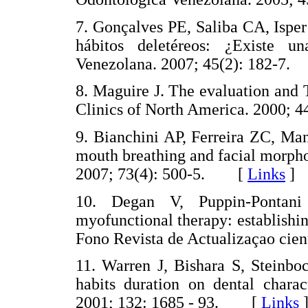
7. Gonçalves PE, Saliba CA, Ispe
hábitos deletéreos: ¿Existe u
Venezolana. 2007; 45(2): 182-
8. Maguire J. The evaluation and 
Clinics of North America. 2000;
9. Bianchini AP, Ferreira ZC, Ma
mouth breathing and facial morphol
2007; 73(4): 500-5. [
Links
]
10. Degan V, Puppin-Pontan
myofunctional therapy: establishin
Fono Revista de Actualizaçao cie
11. Warren J, Bishara S, Steinbo
habits duration on dental charac
2001; 132: 1685 - 93. [
Links