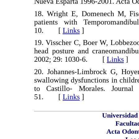
Nueva Esparta 1996-2001. Acta 
18. Wright E, Domenech M, Fisch
patients with Temporomandibu
10. [
Links
]
19. Visscher C, Boer W, Lobbezoo 
head posture and craneomandibula
2002; 29: 1030-6. [
Links
]
20. Johannes-Limbrock G, Hoye
swallowing dysfunctions in childr
to Castillo- Morales. Journal
51. [
Links
]
Universidad
Faculta
Acta Odont