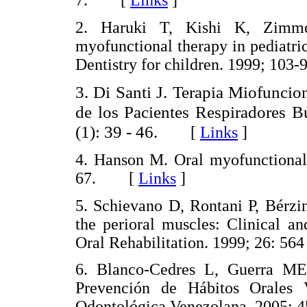
7. [
Links
]
2. Haruki T, Kishi K, Zimme
myofunctional therapy in pediatric
Dentistry for children. 1999; 1
3. Di Santi J. Terapia Miofunci
de los Pacientes Respiradores B
(1): 39 - 46.
[
Links
]
4. Hanson M. Oral myofunctional 
67. [
Links
]
5. Schievano D, Rontani P, Bérzi
the perioral muscles: Clinical an
Oral Rehabilitation. 1999; 26: 
6. Blanco-Cedres L, Guerra ME
Prevención de Hábitos Orales 
Odontológica Venezolana. 2005;