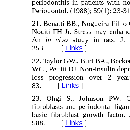
periodontitis in patients with n
Periodontol.
(1988); 59(1): 23-31
21. Benatti BB., Nogueira-Filho
Nociti FH Jr.
Stress may enhance
An
in vivo
study in rats. J.
[
Links
]
353.
22. Taylor GW., Burt BA., Becke
WC., Pettitt DJ. Non-insulin dep
loss progression over 2 year
[
Links
]
83.
23. Ohgi S., Johnson PW. Gl
fibroblasts and periodontal ligam
basic fibroblast growth factor.
[
Links
]
588.