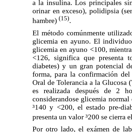
a la insulina. Los principales s
orinar en exceso), polidipsia (s
(15)
hambre)
.
El método comúnmente utilizado 
glicemia en ayuno. El individuo
glicemia en ayuno <100, mientras
<126, significa que presenta t
diabetes) y un gran potencial de
forma, para la confirmación del 
Oral de Tolerancia a la Glucosa 
es realizada después de 2 ho
considerandose glicemia normal
³
140 y <200, el estado pre-dia
presenta un valor
³
200 se cierra e
Por otro lado, el exámen de lab