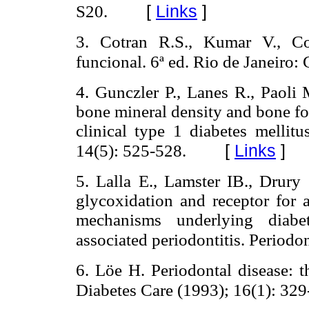
[
Links
]
S20.
3. Cotran R.S., Kumar V., Col
funcional. 6ª ed.
Rio de Janeiro:
4. Gunczler P., Lanes R., Paoli 
bone mineral density and bone fo
clinical type 1 diabetes mellitu
[
Links
]
14(5): 525-528.
5. Lalla E., Lamster IB., Drur
glycoxidation and receptor for 
mechanisms underlying diabet
associated periodontitis. Periodon
6. Löe H. Periodontal disease: t
Diabetes Care (1993); 16(1): 329