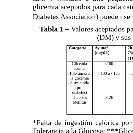
glicemia aceptados para cada cat
Diabetes Association)
pueden ser
Tabla 1
–
Valores aceptados pa
(DM) y sus 
Categoría
Ayuno*
2h
(mg/dL)
75
(T
Glicemia
<100
normal
Tolerância a
>100 a <126
≥
la glicemia
disminuida
(pre-
diabetes)
Diabetes
≥126
Mellitus
*Falta de ingestión calórica po
Tolerancia a la Glucosa; ***Glic