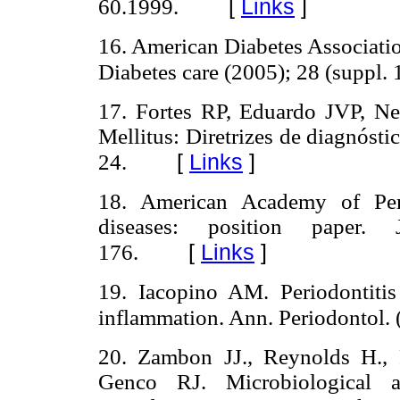
[
Links
]
60.1999.
16. American Diabetes Associatio
Diabetes care (2005); 28 (suppl. 1
17. Fortes RP, Eduardo JVP, Ne
Mellitus: Diretrizes de diagnósti
[
Links
]
24.
18. American Academy of Per
diseases: position paper.
[
Links
]
176.
19. Iacopino AM. Periodontitis 
inflammation. Ann. Periodontol. 
20. Zambon JJ., Reynolds H., 
Genco RJ. Microbiological a