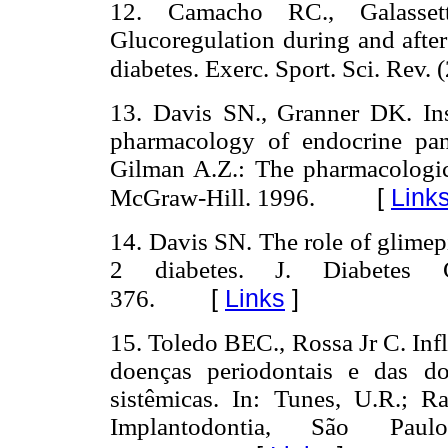
12. Camacho RC., Galasse
Glucoregulation during and after
diabetes. Exerc. Sport. Sci. Rev. 
13. Davis SN., Granner DK. Ins
pharmacology of endocrine pa
Gilman A.Z.: The pharmacologica
[
Link
McGraw-Hill. 1996.
14. Davis SN. The role of glimep
2 diabetes.
J. Diabetes C
[
Links
]
376.
15. Toledo BEC., Rossa Jr C. Inf
doenças periodontais e das do
sistêmicas. In: Tunes, U.R.; R
Implantodontia, São Paul