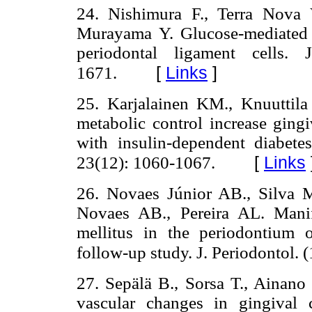
24. Nishimura F., Terra Nova 
Murayama Y. Glucose-mediated a
periodontal ligament cells.
[
Links
]
1671.
25. Karjalainen KM., Knuuttil
metabolic control increase gingi
with insulin-dependent diabete
[
Links
23(12): 1060-1067.
26. Novaes Júnior AB., Silva M
Novaes AB., Pereira AL. Manife
mellitus in the periodontium 
follow-up study. J. Periodontol. 
27. Sepälä B., Sorsa T., Ainano 
vascular changes in gingival c