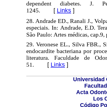
dependent diabetes.
J. Pe
[
Links
]
1245.
28. Andrade ED., Ranali J., Vol
especiais. In: Andrade, E.D. Te
São Paulo: Artes médicas, cap.9,
29. Veronese EL., Silva FBR., Si
endocardite bacteriana por proc
literatura. Faculdade de Odo
[
Links
]
51.
Universidad 
Facultad
Acta Odont
Los 
Código Po