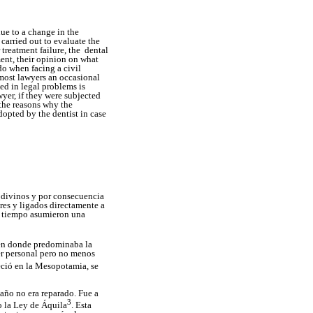
due to a change in the
carried out to evaluate the
r treatment failure, the dental
ment, their opinion on what
do when facing a civil
 most lawyers an occasional
ed in legal problems is
yer, if they were subjected
 the reasons why the
dopted by the dentist in case
 divinos y por consecuencia
res y ligados directamente a
ho tiempo asumieron una
a en donde predominaba la
ser personal pero no menos
ció en la Mesopotamia, se
daño no era reparado. Fue a
3
o la Ley de Áquila
. Esta