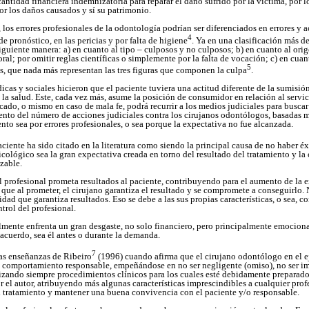
ntidad financiera indemnizatoria para reparar el daño sufrido por la víctima, por l
or los daños causados y sí su patrimonio.
, los errores profesionales de la odontología podrían ser diferenciados en errores y a
4
de pronóstico, en las pericias y por falta de higiene
. Ya en una clasificación más de
siguiente manera: a) en cuanto al tipo – culposos y no culposos; b) en cuanto al orig
ral; por omitir reglas científicas o simplemente por la falta de vocación; c) en cuant
5
es, que nada más representan las tres figuras que componen la culpa
.
icas y sociales hicieron que el paciente tuviera una actitud diferente de la sumisión
e la salud. Este, cada vez más, asume la posición de consumidor en relación al servi
icado, o mismo en caso de mala fe, podrá recurrir a los medios judiciales para buscar
nto del número de acciones judiciales contra los cirujanos odontólogos, basadas 
ento sea por errores profesionales, o sea porque la expectativa no fue alcanzada.
ciente ha sido citado en la literatura como siendo la principal causa de no haber éx
icológico sea la gran expectativa creada en torno del resultado del tratamiento y l
izable.
el profesional prometa resultados al paciente, contribuyendo para el aumento de la
 que al prometer, el cirujano garantiza el resultado y se compromete a conseguirlo.
d que garantiza resultados. Eso se debe a las sus propias características, o sea, con
trol del profesional.
almente enfrenta un gran desgaste, no solo financiero, pero principalmente emociona
n acuerdo, sea él antes o durante la demanda.
7
as enseñanzas de Ribeiro
(1996) cuando afirma que el cirujano odontólogo en el ej
n comportamiento responsable, empeñándose en no ser negligente (omiso), no ser i
lizando siempre procedimientos clínicos para los cuales esté debidamente prepara
por el autor, atribuyendo más algunas características imprescindibles a cualquier prof
 tratamiento y mantener una buena convivencia con el paciente y/o responsable.