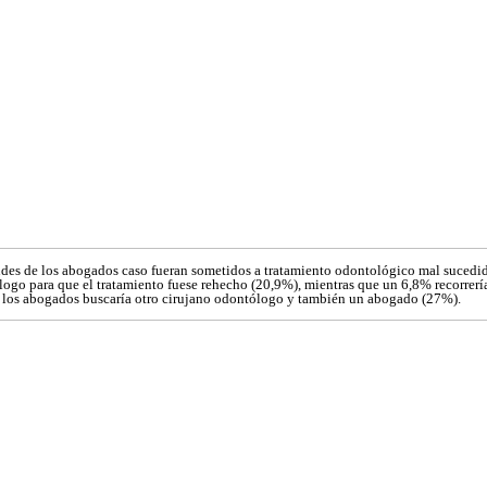
udes de los abogados caso fueran sometidos a tratamiento odontológico mal sucedi
logo para que el tratamiento fuese rehecho (20,9%), mientras que un 6,8% recorrería
e los abogados buscaría otro cirujano odontólogo y también un abogado (27%).