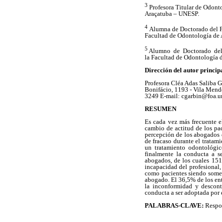
3
Profesora Titular de Odonto
Araçatuba – UNESP.
4
Alumna de Doctorado del P
Facultad de Odontología de
5
Alumno de Doctorado del 
la Facultad de Odontología
Dirección del autor princip
Profesora Cléa Adas Saliba 
Bonifácio, 1193 - Vila Men
3249 E-mail: cgarbin@foa.
RESUMEN
Es cada vez más frecuente e
cambio de actitud de los pac
percepción de los abogados d
de fracaso durante el tratam
un tratamiento odontológico
finalmente la conducta a s
abogados, de los cuales 151 
incapacidad del profesional,
como pacientes siendo somet
abogado. El 36,5% de los entr
la inconformidad y descont
conducta a ser adoptada por e
PALABRAS-CLAVE:
Respon