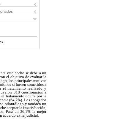
s
cionados
nk
ente este hecho se debe a un
con el objetivo de evaluar la
logo, los principales motivos
 mismos si fuesen sometidos a
a el tratamiento realizado y
buyeron 318 cuestionarios a
 el tratamiento ocurre por la
odoncia (64,7%). Los abogados
jano odontólogo y también un
ebe aceptar la insatisfacción,
vos. Para un 36,1% la mejor
n acuerdo extra judicial.