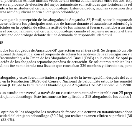
 el profesional es fruto muchas veces de una buena comunicación entre los dos. Expl
 en el proceso de elección del mejor tratamiento son actitudes que fortalecen la re
to a las actitudes del cirujano odontólogo. Estos cuidados, muchas veces, son det
 una acción judicial contra el cirujano odontólogo.
 averiguar la percepción de los abogados de Araçatuba-SP, Brasil, sobre la responsab
e se refiere a los principales motivos de fracaso durante el tratamiento odontológi
ciales en la opinión de ellos, la actitud de los mismos si fueran sometidos a un tr
ser el posicionamiento del cirujano odontólogo cuando el paciente no acepta el trat
 cirujano odontólogo delante de una demanda de responsabilidad civil.
OS
 todos los abogados de Araçatuba-SP que actúan en el área civil. Se despachó un ofi
ional de Araçatuba, con el propósito de aclarar los motivos de la investigación y o
Procuraduría y a la Orden de los Abogados del Brasil (OAB) en la ciudad. Se optó po
ación de los abogados separados por área de actuación. Se solicitaron también las d
sí, nos fue suministrada una lista en que constaban 336 nombres y direcciones, pero
os abogados y estos fueron invitados a participar de la investigación, después del c
 en la Resolución 196/96 del Consejo Nacional de Salud. Este estudio fue sometid
ación (CEP) de la Facultad de Odontología de Araçatuba UNESP, Proceso 2050/200
 un estudio transversal, a través de un cuestionario auto administrable con 25 preg
 cirujano odontólogo. Este instrumento fue aplicado a 318 abogados de los cuales 
 opinión de los abogados los motivos de fracaso que ocurren en tratamientos odon
acidad del cirujano odontólogo (39,2%), por realizar examen clínico superficial (36
o (33,6%).