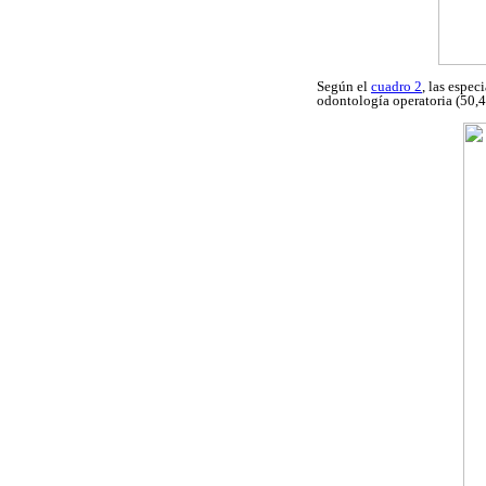
Según el
cuadro 2
, las espe
odontología operatoria (50,