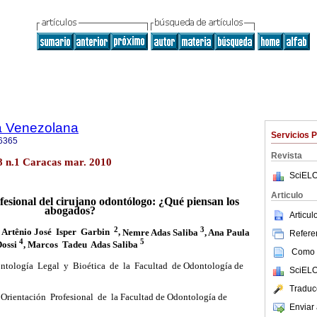
a Venezolana
Servicios 
6365
Revista
48 n.1 Caracas mar. 2010
SciELO
Articulo
esional del cirujano odontólogo: ¿Qué piensan los
abogados?
Articu
2
3
,
Artênio José Isper Garbin
,
Nemre Adas Saliba
,
Ana Paula
Referen
4
5
Dossi
,
Marcos Tadeu Adas Saliba
Como c
ntología Legal y Bioética de la Facultad de Odontología de
SciELO
Traduc
 Orientación Profesional de la Facultad de Odontología de
Enviar 