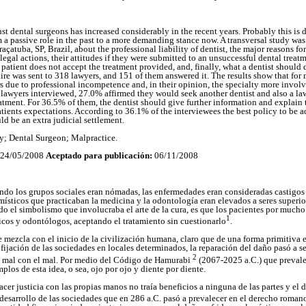
t dental surgeons has increased considerably in the recent years. Probably this is 
m a passive role in the past to a more demanding stance now. A transversal study was 
açatuba, SP, Brazil, about the professional liability of dentist, the major reasons fo
legal actions, their attitudes if they were submitted to an unsuccessful dental treat
patient does not accept the treatment provided, and, finally, what a dentist should 
aire was sent to 318 lawyers, and 151 of them answered it. The results show that for
rs due to professional incompetence and, in their opinion, the specialty more involv
 lawyers interviewed, 27.0% affirmed they would seek another dentist and also a law
eatment. For 36.5% of them, the dentist should give further information and explain
tients expectations. According to 36.1% of the interviewees the best policy to be a
uld be an extra judicial settlement.
ty; Dental Surgeon; Malpractice.
24/05/2008
Aceptado para publicación:
06/11/2008
ndo los grupos sociales eran nómadas, las enfermedades eran consideradas castigos
 místicos que practicaban la medicina y la odontología eran elevados a seres superio
do el simbolismo que involucraba el arte de la cura, es que los pacientes por muc
1
icos y odontólogos, aceptando el tratamiento sin cuestionarlo
.
e mezcla con el inicio de la civilización humana, claro que de una forma primitiv
 fijación de las sociedades en locales determinados, la reparación del daño pasó a 
2
del mal con el mal. Por medio del Código de Hamurabi
(2067-2025 a.C.) que prevale
los de esta idea, o sea, ojo por ojo y diente por diente.
acer justicia con las propias manos no traía beneficios a ninguna de las partes y el 
l desarrollo de las sociedades que en 286 a.C. pasó a prevalecer en el derecho roman