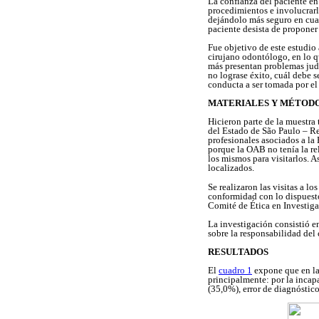
La confianza del paciente en
procedimientos e involucrarlo
dejándolo más seguro en cuan
paciente desista de proponer
Fue objetivo de este estudio
cirujano odontólogo, en lo qu
más presentan problemas judi
no lograse éxito, cuál debe 
conducta a ser tomada por el
MATERIALES Y MÉTOD
Hicieron parte de la muestra
del Estado de São Paulo – Reg
profesionales asociados a la 
porque la OAB no tenía la rel
los mismos para visitarlos. A
localizados.
Se realizaron las visitas a l
conformidad con lo dispuesto
Comité de Ética en Investig
La investigación consistió en
sobre la responsabilidad del
RESULTADOS
El
cuadro 1
expone que en la
principalmente: por la incap
(35,0%), error de diagnóstic