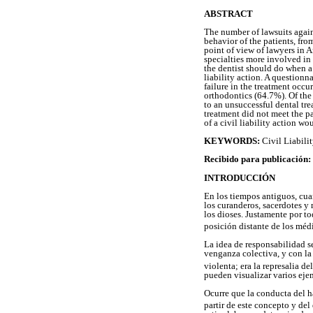
ABSTRACT
The number of lawsuits agains
behavior of the patients, fro
point of view of lawyers in Ar
specialties more involved in 
the dentist should do when a 
liability action. A questionn
failure in the treatment occu
orthodontics (64.7%). Of the
to an unsuccessful dental tr
treatment did not meet the pa
of a civil liability action wo
KEYWORDS:
Civil Liabili
Recibido para publicación:
INTRODUCCIÓN
En los tiempos antiguos, cua
los curanderos, sacerdotes y
los dioses. Justamente por to
posición distante de los méd
La idea de responsabilidad s
venganza colectiva, y con la
violenta; era la represalia 
pueden visualizar varios ejemp
Ocurre que la conducta del h
partir de este concepto y de