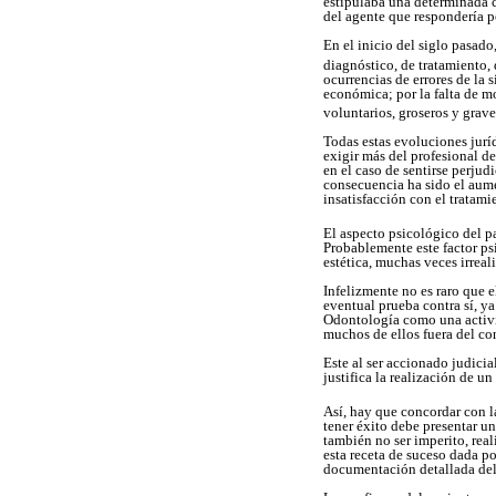
estipulaba una determinada ca
del agente que respondería p
En el inicio del siglo pasado
diagnóstico, de tratamiento, 
ocurrencias de errores de la 
económica; por la falta de mo
voluntarios, groseros y grav
Todas estas evoluciones juríd
exigir más del profesional d
en el caso de sentirse perjud
consecuencia ha sido el aume
insatisfacción con el tratami
El aspecto psicológico del pa
Probablemente este factor ps
estética, muchas veces irreal
Infelizmente no es raro que 
eventual prueba contra sí, ya
Odontología como una activida
muchos de ellos fuera del con
Este al ser accionado judici
justifica la realización de u
Así, hay que concordar con l
tener éxito debe presentar u
también no ser imperito, rea
esta receta de suceso dada 
documentación detallada del