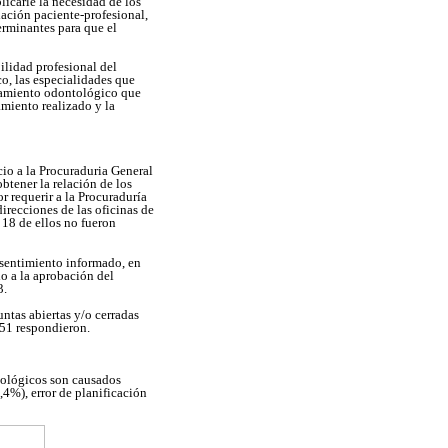
icarle la necesidad de los
lación paciente-profesional,
erminantes para que el
ilidad profesional del
co, las especialidades que
atamiento odontológico que
amiento realizado y la
cio a la Procuraduria General
btener la relación de los
r requerir a la Procuraduría
irecciones de las oficinas de
 18 de ellos no fueron
onsentimiento informado, en
o a la aprobación del
3.
untas abiertas y/o cerradas
151 respondieron.
tológicos son causados
,4%), error de planificación