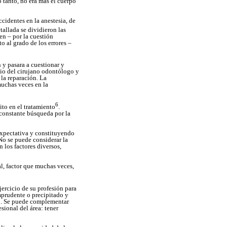
o tanto, no era más el cuerpo
ccidentes en la anestesia, de
tallada se dividieron las
en – por la cuestión
o al grado de los errores –
 y pasara a cuestionar y
cio del cirujano odontólogo y
 la reparación. La
muchas veces en la
6
ito en el tratamiento
.
a constante búsqueda por la
 expectativa y constituyendo
 No se puede considerar la
 los factores diversos,
l, factor que muchas veces,
ercicio de su profesión para
mprudente o precipitado y
do. Se puede complementar
esional del área: tener