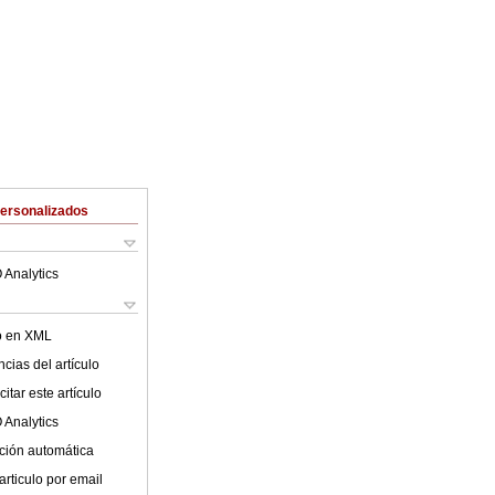
Personalizados
 Analytics
lo en XML
cias del artículo
itar este artículo
 Analytics
ción automática
articulo por email