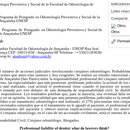
Indicadore
logía Preventiva y Social de la Facultad de Odontología de
Links rela
rograma de Postgrado en Odontología Preventiva y Social de la
Compartir
 Araçatuba-UNESP.
Otros
Programa de Postgrado en Odontología Preventiva y Social de
Otros
 de Araçatuba-UNESP.
al:
Permali
Garbin Facultad de Odontología de Araçatuba - UNESP Rua José
donça CEP: 16015-050 - Araçatuba-SP Telefone: ++55021183636-
unesp.br
anadossi@yahoo.com.br
l número de acciones judiciales involucrando cirujanos odontólogos. Probablem
ientes que antes eran sumisos y hoy exigentes. Se realizó un estudio transversal 
e Araçatuba (Sao Paulo) sobre la responsabilidad profesional del cirujano odontó
iento, las especialidades que más presentan problemas judiciales, la actitud de los
 mal realizado, cual actitud el profesional tiene cuando el paciente no acept
er tomada por este delante de una demanda de responsabilidad civil. Se distri
respondieron. Los resultados prueban que, para la mayoría, una eventual falla en
 y en su opinión, la especialidad que más presenta problemas judiciales es la ort
idos a un tratamiento odontológico mal realizado, el 27% procurarían otro ciru
evistados entienden que si el tratamiento no le agradó al paciente, el profesional d
entamiento del paciente y ofrecer nuevas explicaciones exponiendo los moti
l cirujano odontólogo, en el caso de ser accionado civilmente, sería el intento de u
sabilidad Civil; Cirujano odontólogo; Abogados.
Professional liability of dentist: what do lawyers think?