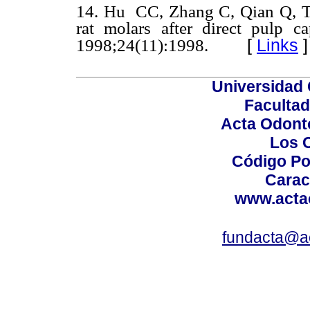
14. Hu CC, Zhang C, Qian Q, Ta
rat molars after direct pulp 
[
Links
]
1998;24(11):1998.
Universidad 
Facultad
Acta Odont
Los 
Código Po
Carac
www.acta
fundacta@a