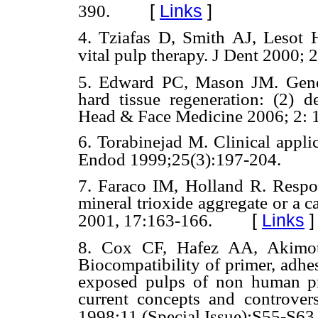
[
Links
]
390.
4. Tziafas D, Smith AJ, Lesot H
vital pulp therapy. J Dent 2000; 
5. Edward PC, Mason JM. Gene-
hard tissue regeneration: (2) d
Head & Face Medicine 2006; 2:
6. Torabinejad M. Clinical applic
Endod 1999;25(3):197-204.
7. Faraco IM, Holland R. Respo
mineral trioxide aggregate or a 
[
Links
]
2001, 17:163-166.
8. Cox CF, Hafez AA, Akimot
Biocompatibility of primer, adhe
exposed pulps of non human pr
current concepts and controver
1998;11 (Special Issue):S55-S63