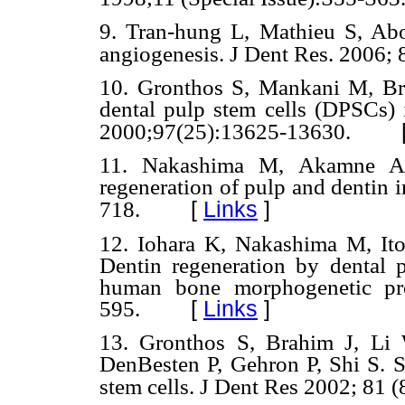
9. Tran-hung L, Mathieu S, Abo
angiogenesis. J Dent Res. 2006; 
10. Gronthos S, Mankani M, Br
dental pulp stem cells (DPSCs) 
2000;97(25):13625-13630.
11. Nakashima M, Akamne A. T
regeneration of pulp and dentin 
[
Links
]
718.
12. Iohara K, Nakashima M, It
Dentin regeneration by dental 
human bone morphogenetic pro
595.
[
Links
]
13. Gronthos S, Brahim J, Li
DenBesten P, Gehron P, Shi S. S
stem cells. J Dent Res 2002; 81 (