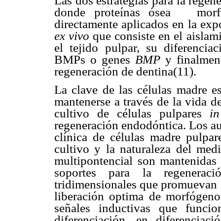
Las dos estrategias para la regen
donde proteínas ósea mor
directamente aplicados en la exp
ex vivo
que consiste en el aislam
el tejido pulpar, su diferenci
BMPs o genes
BMP
y finalment
regeneración de dentina(11).
La clave de las células madre e
mantenerse a través de la vida d
cultivo de células pulpares
in
regeneración endodóntica. Los aut
clínica de células madre pulpa
cultivo y la naturaleza del medi
multipontencial son mantenidas
soportes para la regenerac
tridimensionales que promuevan l
liberación optima de morfógen
señales inductivas que funci
diferenciación, en diferenciac