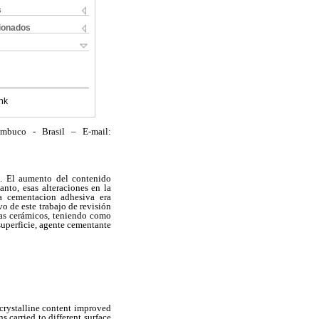
s
cionados
nk
mbuco - Brasil – E-mail:
s. El aumento del contenido
nto, esas alteraciones en la
la cementacion adhesiva era
vo de este trabajo de revisión
emas cerámicos, teniendo como
 superficie, agente cementante
 crystalline content improved
s carried to different surface