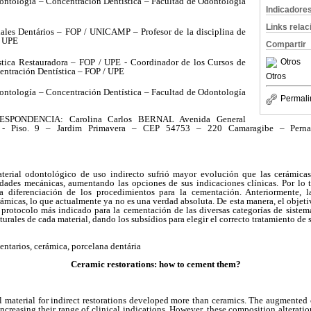
ntología – Concentración Dentística – Facultad de Odontología
Indicadore
Links rela
ales Dentários – FOP / UNICAMP – Profesor de la disciplina de
/ UPE
Compartir
tica Restauradora – FOP / UPE - Coordinador de los Cursos de
Otros
entración Dentística – FOP / UPE
Otros
ntología – Concentración Dentística – Facultad de Odontología
Permali
PONDENCIA: Carolina Carlos BERNAL Avenida General
 - Piso. 9 – Jardim Primavera – CEP 54753 – 220 Camaragibe – Perna
terial odontológico de uso indirecto sufrió mayor evolución que las cerámica
edades mecánicas, aumentando las opciones de sus indicaciones clínicas. Por lo ta
 diferenciación de los procedimientos para la cementación. Anteriormente, 
rámicas, lo que actualmente ya no es una verdad absoluta. De esta manera, el objeti
el protocolo más indicado para la cementación de las diversas categorías de sist
ucturales de cada material, dando los subsídios para elegir el correcto tratamiento de
entarios, cerámica, porcelana dentária
Ceramic restorations: how to cement them?
l material for indirect restorations developed more than ceramics. The augmented
ncreasing their range of clinical indications. However, these composition alteration