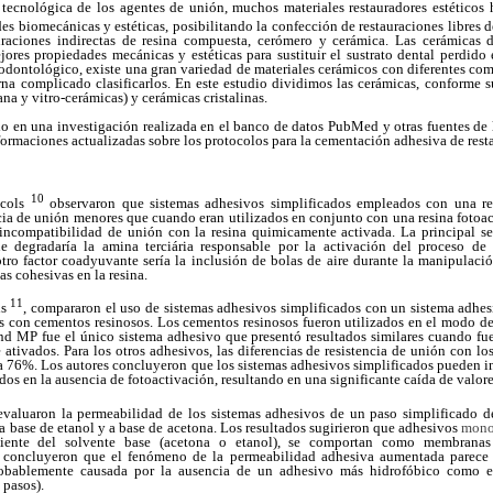
cnológica de los agentes de unión, muchos materiales restauradores estéticos h
es biomecánicas y estéticas, posibilitando la confección de restauraciones libres d
uraciones indirectas de resina compuesta, cerómero y cerámica. Las cerámicas
ores propiedades mecánicas y estéticas para sustituir el sustrato dental perdido
odontológico, existe una gran variedad de materiales cerámicos con diferentes com
rna complicado clasificarlos. En este estudio dividimos las cerámicas, conforme 
ana y vitro-cerámicas) y cerámicas cristalinas.
do en una investigación realizada en el banco de datos PubMed y otras fuentes de 
nformaciones actualizadas sobre los protocolos para la cementación adhesiva de rest
10
 cols
observaron que sistemas adhesivos simplificados empleados con una re
cia de unión menores que cuando eran utilizados en conjunto con una resina fotoac
 incompatibilidad de unión con la resina quimicamente activada. La principal ser
ue degradaría la amina terciária responsable por la activación del proceso de 
tro factor coadyuvante sería la inclusión de bolas de
aire durante la manipulaci
as cohesivas en la resina.
11
ls
, compararon el uso de sistemas adhesivos simplificados con un sistema adhe
con cementos resinosos. Los cementos resinosos fueron utilizados en el modo de p
d MP fue el único sistema adhesivo que presentó resultados similares cuando fu
 ativados. Para los otros adhesivos, las diferencias de resistencia de unión con l
a 76%. Los autores concluyeron que los sistemas adhesivos simplificados pueden i
dos en la ausencia de fotoactivación, resultando en una significante caída de valore
 evaluaron la permeabilidad de los sistemas adhesivos de un paso simplificado d
a base de etanol y a base de acetona. Los resultados sugirieron que adhesivos
mono
iente del solvente base (acetona o etanol), se comportan como membranas
s concluyeron que el fenómeno de la permeabilidad adhesiva aumentada parece se
probablemente causada por la ausencia de un adhesivo más hidrofóbico como e
 pasos).