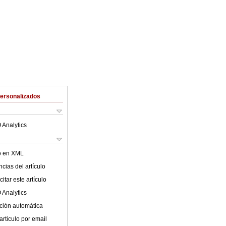
Personalizados
 Analytics
lo en XML
cias del artículo
itar este artículo
 Analytics
ción automática
articulo por email