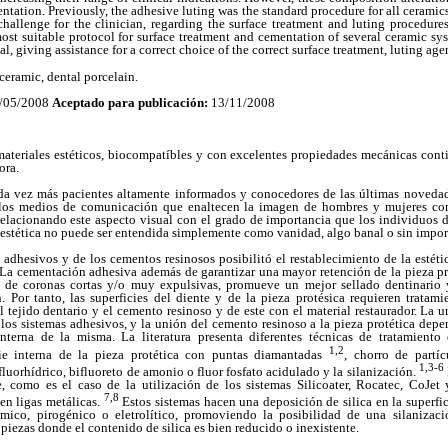
entation. Previously, the adhesive luting was the standard procedure for all ceramic
hallenge for the clinician, regarding the surface treatment and luting procedures
 most suitable protocol for surface treatment and cementation of several ceramic sys
ial, giving assistance for a correct choice of the correct surface treatment, luting a
 ceramic, dental porcelain.
/05/2008
Aceptado para publicación:
13/11/2008
ateriales estéticos, biocompatíbles y con excelentes propiedades mecánicas conti
ora.
ada vez más pacientes altamente informados y conocedores de las últimas novedade
 los medios de comunicación que enaltecen la imagen de hombres y mujeres co
 relacionando este aspecto visual con el grado de importancia que los individuos d
 estética no puede ser entendida simplemente como vanidad, algo banal o sin impor
s adhesivos y de los cementos resinosos posibilitó el restablecimiento de la estéti
La cementación adhesiva además de garantizar una mayor retención de la pieza pro
s de coronas cortas y/o muy expulsivas, promueve un mejor sellado dentinario y
. Por tanto, las superficies del diente y de la pieza protésica requieren tratam
 tejido dentario y el cemento resinoso y de este con el material restaurador. La 
los sistemas adhesivos, y la unión del cemento resinoso a la pieza protética depe
interna de la misma. La literatura presenta diferentes técnicas de tratamiento
1,2
cie interna de la pieza protética con puntas diamantadas
, chorro de partí
1,3-6
uorhídrico, bifluoreto de amonio o fluor fosfato acidulado y la silanización.
e, como es el caso de la utilización de los sistemas Silicoater, Rocatec, CoJet 
7,8
en ligas metálicas.
Estos sistemas hacen una deposición de silica en la superfici
mico, pirogénico o eletrolítico, promoviendo la posibilidad de una silanizaci
piezas donde el contenido de silica es bien reducido o inexistente.