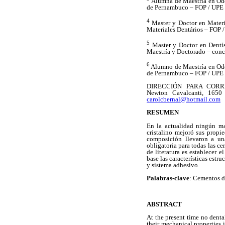
Alumna de Maestría en Odo
de Pernambuco – FOP / UPE
4
Master y Doctor en Materi
Materiales Dentários – FOP 
5
Master y Doctor en Dentís
Maestría y Doctorado – conc
6
Alumno de Maestría en Odo
de Pernambuco – FOP / UPE
DIRECCIÓN PARA CORRES
Newton Cavalcanti, 1650
carolcbernal@hotmail.com
RESUMEN
En la actualidad ningún ma
cristalino mejoró sus propi
composición llevaron a una
obligatoria para todas las ce
de literatura es establecer 
base las características estr
y sistema adhesivo.
Palabras-clave
: Cementos d
ABSTRACT
At the present time no denta
their mechanical properties i