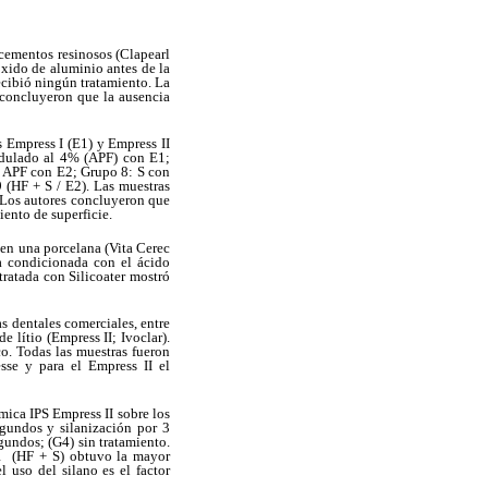
s cementos resinosos (Clapearl
óxido de aluminio antes de la
ecibió ningún tratamiento. La
 concluyeron que la ausencia
s Empress I (E1) y Empress II
cidulado al 4% (APF) con E1;
: APF con E2; Grupo 8: S con
 (HF + S / E2). Las muestras
 Los autores concluyeron que
iento de superficie.
e en una porcelana (Vita Cerec
na condicionada con el ácido
tratada con Silicoater mostró
as dentales comerciales, entre
 lítio (Empress II; Ivoclar).
co. Todas las muestras fueron
sse y para el Empress II el
mica IPS Empress II sobre los
egundos y silanización por 3
gundos; (G4) sin tratamiento.
 1 (HF + S) obtuvo la mayor
 uso del silano es el factor