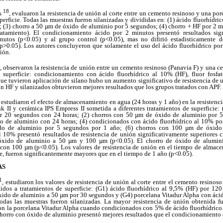
18
ls
, evaluaron la resistencia de unión al corte entre un cemento resinoso y una po
perficie. Todas las muestras fueron silanizadas y divididas en: (1) ácido fluorhídr
 (3) chorro a 50 µm de óxido de aluminio por 5 segundos; (4) chorro + HF por 2 m
tratamiento). El condicionamiento ácido por 2 minutos presentó resultados sign
utos (p<0.05) y al grupo control (p<0.05), mas no difirió estadisticamente d
(p>0.05). Los autores concluyeron que solamente el uso del ácido fluorhídrico por
ión.
, observaron la resistencia de unión entre un cemento resinoso (Panavia F) y una c
de superficie: condicionamiento con ácido fluorhídrico al 10% (HF), fluor fosf
que tuvieron aplicación de silano hubo un aumento significativo de resistencia de
 HF y silanizados obtuvieron mejores resultados que los grupos tratados con APF.
, estudiaron el efecto de almacenamiento en agua (24 horas y 1 año) en la resistenci
nk II y cerámica IPS Empress II sometida a diferentes tratamientos de superficie:
or 20 segundos con 24 horas; (2) chorros con 50 µm de óxido de aluminio por 5
 de aluminio con 24 horas; (4) condicionados con ácido fluorhídrico al 10% po
o de aluminio por 5 segundos por 1 año; (6) chorros con 100 µm de óxido
10% presentó resultados de resistencia de unión significativamente superiores
óxido de aluminio
a 50 µm y 100 µm (p<0.05). El chorro de óxido de alumin
e con 100 µm (p<0.05). Los valores de resistencia de unión en el tiempo de almac
cie, fueron significantemente mayores que en el tiempo de 1 año (p<0.05).
AS
1
, estudiaron los valores de resistencia de unión al corte entre el cemento resinos
idos a tratamientos de superficie: (G1) ácido fluorhídrico al 9,5% (HF) por 12
xido de aluminio a 50 µm por 30 segundos y (G4) porcelana Vitadur Alpha con ácid
odas las muestras fueron silanizadas. La mayor resistencia de unión obtenida f
con la porcelana Vitadur Alpha cuando condicionados con 5% de ácido fluorhídrico.
chorro con óxido de aluminio presentó mejores resultados que el condicionamiento 