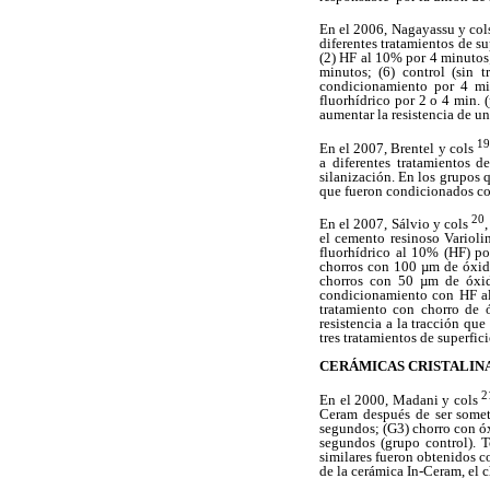
En el 2006, Nagayassu y co
diferentes tratamientos de su
(2) HF al 10% por 4 minutos;
minutos; (6) control (sin 
condicionamiento por 4 min
fluorhídrico por 2 o 4 min. 
aumentar la resistencia de un
19
En el 2007, Brentel y cols
a diferentes tratamientos 
silanización. En los grupos 
que fueron condicionados con
20
En el 2007, Sálvio y cols
el cemento resinoso Varioli
fluorhídrico al 10% (HF) p
chorros con 100 µm de óxido
chorros con 50 µm de óxid
condicionamiento con HF al 
tratamiento con chorro de 
resistencia a la tracción qu
tres tratamientos de superfi
CERÁMICAS CRISTALIN
2
En el 2000, Madani y cols
Ceram después de ser somet
segundos; (G3) chorro con ó
segundos (grupo control). T
similares fueron obtenidos 
de la cerámica In-Ceram, el 