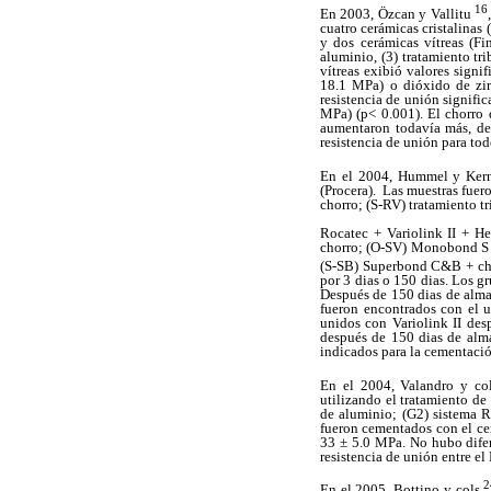
16
En 2003, Özcan y Vallitu
cuatro cerámicas cristalina
y dos cerámicas vítreas (Fi
aluminio, (3) tratamiento tr
vítreas exibió valores signi
18.1 MPa) o dióxido de zir
resistencia de unión signifi
MPa) (p< 0.001). El chorro d
aumentaron todavía más, des
resistencia de unión para tod
En el 2004, Hummel y Ke
(Procera). Las muestras fuer
chorro; (S-RV) tratamiento 
Rocatec + Variolink II + He
chorro; (O-SV) Monobond S 
(S-SB) Superbond C&B + chor
por 3 dias o 150 dias. Los g
Después de 150 dias de almac
fueron encontrados con el u
unidos con Variolink II de
después de 150 dias de alm
indicados para la cementació
En el 2004, Valandro y c
utilizando el tratamiento d
de aluminio; (G2) sistema R
fueron cementados con el ce
33 ± 5.0 MPa. No hubo difer
resistencia de unión entre e
2
En el 2005, Bottino y cols