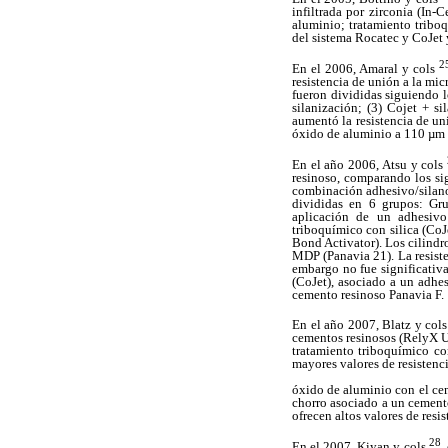
infiltrada por zirconia (In
aluminio; tratamiento tribo
del sistema Rocatec y CoJet 
2
En el 2006, Amaral y cols
resistencia de unión a la mic
fueron divididas siguiendo l
silanización; (3) Cojet + 
aumentó la resistencia de un
óxido de aluminio a 110 µm 
En el año 2006, Atsu y cols
resinoso, comparando los sig
combinación adhesivo/silano
divididas en 6 grupos: Gru
aplicación de un adhesivo
triboquímico con silica (Co
Bond Activator). Los cilindr
MDP (Panavia 21).
La resist
embargo no fue significativ
(CoJet), asociado a un adhe
cemento resinoso Panavia F.
En el año 2007, Blatz y col
cementos resinosos (RelyX Un
tratamiento triboquímico co
mayores valores de resisten
óxido de aluminio con el cem
chorro asociado a un cement
ofrecen altos valores de resi
28
En el 2007, Kiyan y cols
,