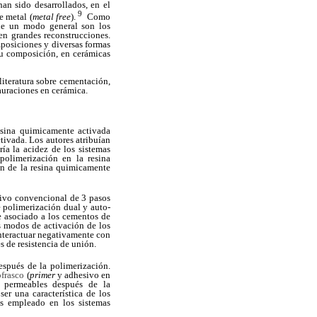
an sido desarrollados, en el
9
e metal (
metal free
).
Como
 de un modo general son los
 en grandes reconstrucciones.
posiciones y diversas formas
su composición, en cerámicas
literatura sobre cementación,
auraciones en cerámica.
sina quimicamente activada
tivada. Los autores atribuían
ía la acidez de los sistemas
polimerización en la resina
ón de la resina quimicamente
sivo convencional de 3 pasos
olimerización dual y auto-
e asociado a los cementos de
os modos de activación de los
nteractuar negativamente con
s de resistencia de unión.
espués de la polimerización.
frasco
(
primer
y adhesivo en
 permeables después de la
r una característica de los
s empleado en los sistemas