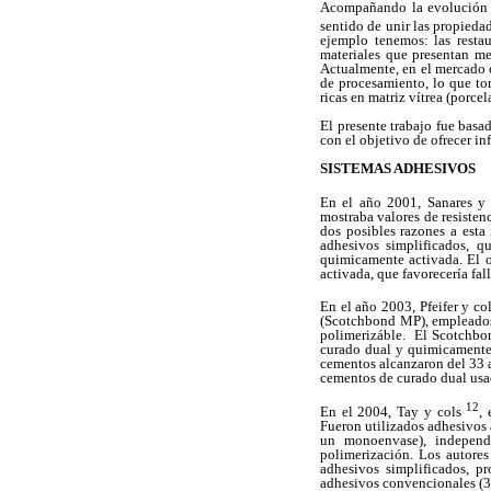
Acompañando la evolución te
sentido de unir las propiedad
ejemplo tenemos: las resta
materiales que presentan mej
Actualmente, en el mercado 
de procesamiento, lo que to
ricas en matriz vítrea (porcel
El presente trabajo fue basa
con el objetivo de ofrecer i
SISTEMAS ADHESIVOS
En el año 2001, Sanares y
mostraba valores de resisten
dos posibles razones a esta
adhesivos simplificados, q
quimicamente activada. El o
activada, que favorecería fall
En el año 2003, Pfeifer y co
(Scotchbond MP), empleados 
polimerizáble. El Scotchbon
curado dual y quimicamente
cementos alcanzaron del 33 
cementos de curado dual usa
12
En el 2004, Tay y cols
,
Fueron utilizados adhesivos 
un monoenvase),
independ
polimerización. Los autore
adhesivos simplificados, 
adhesivos convencionales (3