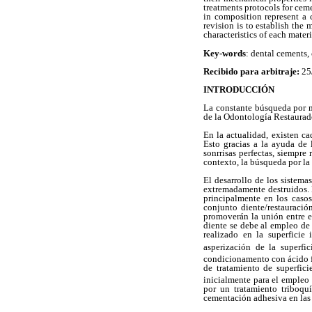
treatments protocols for cem
in composition represent a c
revision is to establish the
characteristics of each mater
Key-words
: dental cements,
Recibido para arbitraje:
25
INTRODUCCIÓN
La constante búsqueda por m
de la Odontología Restaurad
En la actualidad, existen c
Esto gracias a la ayuda de
sonrrisas perfectas, siempre
contexto, la búsqueda por la
El desarrollo de los sistema
extremadamente destruidos. 
principalmente en los caso
conjunto diente/restauración
promoverán la unión entre el
diente se debe al empleo de 
realizado en la superficie 
asperización de la superfi
condicionamento con ácido fl
de tratamiento de superfici
inicialmente para el empleo 
por un tratamiento triboquí
cementación adhesiva en las 