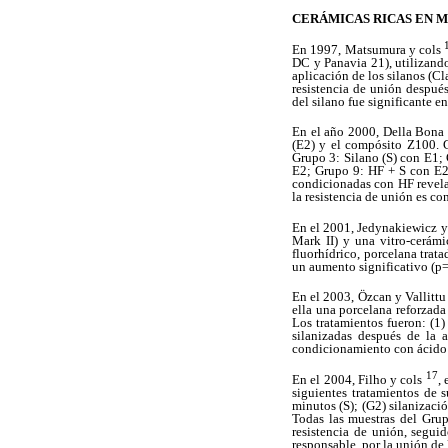
CERÁMICAS RICAS EN M
En 1997, Matsumura y cols
DC y Panavia 21), utilizando
aplicación de los silanos (C
resistencia de unión despué
del silano fue significante e
En el año 2000, Della Bona
(E2) y el compósito Z100. G
Grupo 3: Silano (S) con E1;
E2; Grupo 9: HF + S con E2;
condicionadas con HF revela
la resistencia de unión es co
En el 2001, Jedynakiewicz 
Mark II) y una vitro-cerámi
fluorhídrico, porcelana trat
un aumento significativo (p=0
En el 2003, Özcan y Vallitt
ella una porcelana reforzada
Los tratamientos fueron: (1)
silanizadas después de la 
condicionamiento con ácido f
17
En el 2004, Filho y cols
,
siguientes tratamientos de 
minutos (S); (G2) silanizaci
Todas las muestras del Gru
resistencia de unión, segui
responsable por la unión de l