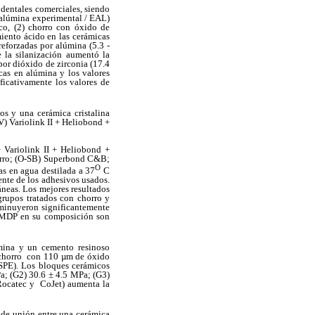
s dentales comerciales, siendo
 alúmina experimental / EAL)
ico, (2) chorro con óxido de
miento ácido en las cerámicas
reforzadas por alúmina (5.3 -
 la silanización aumentó la
por dióxido de zirconia (17.4
icas en alúmina y los valores
ficativamente los valores de
vos y una cerámica cristalina
V) Variolink II + Heliobond +
+ Variolink II + Heliobond +
orro; (O-SB) Superbond C&B;
O
s en agua destilada a 37
C
ente de los adhesivos usados.
áneas. Los mejores resultados
grupos tratados con chorro y
minuyeron significantemente
n MDP en su composición son
úmina y un cemento resinoso
) chorro con 110 µm de óxido
ESPE). Los bloques cerámicos
a; (G2) 30.6 ± 4.5 MPa; (G3)
(Rocatec y CoJet) aumenta la
a de unión entre una cerámica