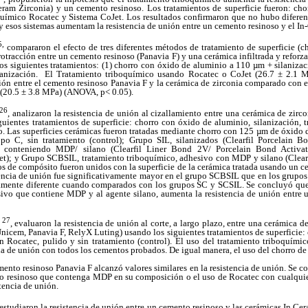
-Ceram Zirconia) y un cemento resinoso. Los tratamientos de superficie fueron: c
químico Rocatec y Sistema CoJet. Los resultados confirmaron que no hubo diferenci
y esos sistemas aumentam la resistencia de unión entre un cemento resinoso y el In
5,
compararon el efecto de tres diferentes métodos de tratamiento de superficie (c
rotracción entre un cemento resinoso (Panavia F) y una cerámica infiltrada y reforz
os siguientes tratamientos: (1) chorro con óxido de aluminio a 110 µm + silanizac
silanización. El Tratamiento triboquímico usando Rocatec o CoJet (26.7 ± 2.1 M
ión entre el cemento resinoso Panavia F y la cerámica de zirconia comparado con 
(20.5 ± 3.8 MPa) (ANOVA, p< 0.05).
26
, analizaron la resistencia de unión al cizallamiento entre una cerámica de zir
uientes tratamientos de superficie: chorro con óxido de aluminio, silanización, 
. Las superficies cerámicas fueron tratadas mediante chorro con 125 µm de óxido 
po C, sin tratamiento (control); Grupo SIL, silanizados (Clearfil Porcelain B
 conteniendo MDP/ silano (Clearfil Liner Bond 2V/ Porcelain Bond Activat
Jet); y Grupo SCBSIL, tratamiento triboquímico, adhesivo con MDP y silano (Clear
os de compósito fueron unidos con la superficie de la cerámica tratada usando un 
encia de unión fue significativamente mayor en el grupo SCBSIL que en los grupos
amente diferente cuando comparados con los grupos SC y SCSIL. Se concluyó que
sivo que contiene MDP y al agente silano, aumenta la resistencia de unión entre u
27
s
, evaluaron la resistencia de unión al corte, a largo plazo, entre una cerámica d
icem, Panavia F, RelyX Luting) usando los siguientes tratamientos de superficie:
n Rocatec, pulido y sin tratamiento (control).
El uso del tratamiento triboquími
cia de unión con todos los cementos probados.
De igual manera, el uso del chorro de
ento resinoso Panavia F alcanzó valores similares en la resistencia de unión. Se c
o resinoso que contenga MDP en su composición o el uso de Rocatec con cualqui
stencia de unión.
 estudiaron la resistencia de unión entre un cemento resinoso y las cerámicas In Ce