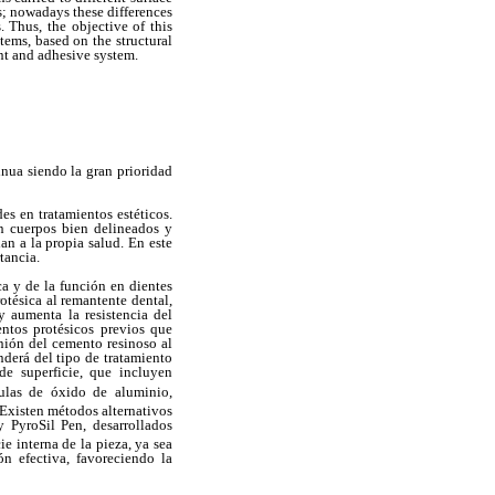
s; nowadays these differences
. Thus, the objective of this
tems, based on the structural
gent and adhesive system.
nua siendo la gran prioridad
s en tratamientos estéticos.
n cuerpos bien delineados y
an a la propia salud. En este
tancia.
ca y de la función en dientes
tésica al remantente dental,
 aumenta la resistencia del
ientos protésicos previos que
unión del cemento resinoso al
nderá del tipo de tratamiento
 de superficie, que incluyen
culas de óxido de aluminio,
Existen métodos alternativos
y PyroSil Pen, desarrollados
e interna de la pieza, ya sea
ón efectiva, favoreciendo la