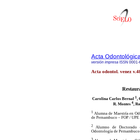
Acta Odontológic
versión impresa
ISSN
0001-
Acta odontol. venez v.
Restaur
1
Carolina Carlos Bernal
,
4
R. Montes
,
Ro
1
Alumna de Maestría en Odo
de Pernambuco – FOP / UPE
2
Alumno de Doctorado en
Odontología de Pernambuco
3