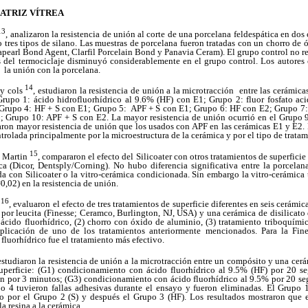
ATRIZ VÍTREA
13
, analizaron la resistencia de unión al corte de una porcelana feldespática en do
 tres tipos de silano. Las muestras de porcelana fueron tratadas con un chorro de 
lapearl Bond Agent, Clarfil Porcelain Bond y Panavia Ceram). El grupo control no r
s del termociclaje disminuyó considerablemente en el grupo control. Los autores
n la unión con la porcelana.
14
 y cols
, estudiaron la resistencia de unión a la microtracción entre las cerámica
rupo 1: ácido hidrofluorhídrico al 9.6% (HF) con E1; Grupo 2: fluor fosfato a
 Grupo 4: HF + S con E1; Grupo 5: APF + S con E1; Grupo 6: HF con E2; Grupo 7
 Grupo 10: APF + S con E2. La mayor resistencia de unión ocurrió en el Grupo 9
ron mayor resistencia de unión que los usados con APF en las cerámicas E1 y E2.
ntrolada principalmente por la microestructura de la cerámica y por el tipo de tratam
15
y Martin
, compararon el efecto del Silicoater con otros tratamientos de superfici
ca (Dicor, Dentsply/Corning). No hubo diferencia significativa entre la porcela
ada con Silicoater o la vitro-cerámica condicionada. Sin embargo la vitro-cerámica 
,02) en la resistencia de unión.
16
u
, evaluaron el efecto de tres tratamientos de superficie diferentes en seis cerámic
 por leucita (Finesse; Ceramco, Burlington, NJ, USA) y una cerámica de disilicato de
 ácido fluorhídrico, (2) chorro con óxido de aluminio, (3) tratamiento triboquími
aplicación de uno de los tratamientos anteriormente mencionados. Para la Fine
luorhídrico fue el tratamiento más efectivo.
 estudiaron la resistencia de unión a la microtracción entre un compósito y una cerá
superficie: (G1) condicionamiento con ácido fluorhídrico al 9.5% (HF) por 20 s
ón por 3 minutos; (G3) condicionamiento con ácido fluorhídrico al 9.5% por 20 se
po 4 tuvieron fallas adhesivas durante el ensayo y fueron eliminadas. El Grupo
do por el Grupo 2 (S) y después el Grupo 3 (HF). Los resultados mostraron que el
a resina a la cerámica.