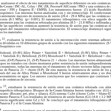
, analizaron el efecto de tres tratamientos de superficie diferentes en seis cerámica
s (In-Ceram / INC-AL; Celay / INC-ZR; Procera® AllCeram / PRO y una cerámica de
nesse / FIN y Empress II / EMPII). Los tratamientos fueron: (1) ácido fluorhídr
iboquímico. Las muestras fueron analizadas con y sin termociclaje. El condiciona
ficantemente mayores de resistencia de unión (26.4 - 29.4 MPa) que las cerámicas 
conia (8.1 MPa) (p< 0.001). El tratamiento triboquímico con silica seguido de
cantemente para las cerámicas reforzadas por alúmina (8.5 – 21.8 MPa) e infiltradas 
e las superficies cerámicas aumentó la resistencia de unión para las cerámicas r
pués del tratamiento triboquímico/silanización. El termociclaje disminuyó signi
os los materiales.
22
rn
, evaluaron la resistencia de unión a la microtracción entre sistemas adhesi
on divididas en 10 diferentes grupos de acuerdo con los siguientes tratamientos: (S-
triboquímico con
liobond; (O-AV) Alloy Primer + Variolink II + Heliobond; (S-AV) Alloy Primer 
+ Variolink II y Heliobond; (S-SV) Monobond S + Variolink II + Heliobond + ch
ro; (O-P) Panavia 21; (S-P) Panavia 21 + chorro. Las muestras fueron almazenada
rupos no tratados con chorro mostraron pobre resistencia de unión independientem
enamiento, todas las muestras sin el tratamiento de chorro tuvieron fallas espont
so de Panavia 21 + chorro (S-P). De esta manera, la resistencia de unión de los 
spués del uso de Alloy Primer o Monobond S fueron relativamente altas y no dis
acenamiento en agua. Los autores concluyeron que los cementos que contiene
n de cerámicas de zirconia.
23
ols
, estudiaron la resistencia de unión entre una cerámica reforzada con al
e superficie triboquímico. Bloques de In-Ceram Alúmina fueron tratados con: (G1
ocatec (Rocatec pré, plus y silano); (G3) sistema CoJet (chorro CoJet + Silano-
mento Panavia F. Los resultados de resistencia de unión fueron (G1) 16.8 ± 3.2 MP
encia significante entre G2 y G3. Se concluyó que el tratamiento triboquímico 
l Panavia F y el In Ceram Alumina.
4
, propusieron la hipótesis que el tratamiento triboquímico aumenta la resistenci