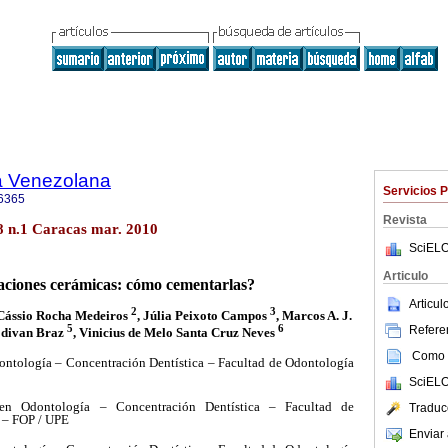
a Venezolana
Servicios 
6365
Revista
48 n.1 Caracas mar. 2010
SciELO
Articulo
aciones cerámicas: cómo cementarlas?
Articu
2
3
 Cássio Rocha Medeiros
, Júlia Peixoto Campos
, Marcos A. J.
5
6
Referen
divan Braz
, Vinicius de Melo Santa Cruz Neves
Como c
ntología – Concentración Dentística – Facultad de Odontología
SciELO
 Odontología – Concentración Dentística – Facultad de
Traduc
 – FOP / UPE
Enviar 