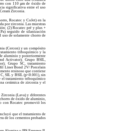
horro con 110 µm de óxido de
a significativa entre el uso
-Ceram Zirconia.
horro, Rocatec y CoJet) en la
ada por zirconia. Las muestras
ión; (2) Rocatec pré y plus +
Pa) seguido de silanización
el uso de solamente chorro de
conia (Cercon) y un compósito
tratamiento triboquímico y la
de aluminio y posteriormente
ond Activator); Grupo BSIL,
or); Grupo SC, tratamiento
fil Liner Bond 2V/ Porcelain
cemento resinoso que contiene
 C, SIL y BSIL (p<0.001), sin
 el tratamiento triboquímico
na cerámica de zirconia y el
e Zirconia (Lava) y diferentes
 chorro de óxido de aluminio,
co con Rocatec promovió los
oncluyó que el tratamiento de
era de los cementos probados
ram Alumina y IPS Empress II,