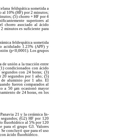
rcelana feldspática sometida a
ico al 10% (HF) por 2 minutos;
inutos; (5) chorro + HF por 4
ificantemente superiores al
el chorro asociado al ácido
 2 minutos es suficiente para
erámica feldespática sometida
ato acidulado 1.23% (APF) y
 unión (p<0,0001). Los grupos
a de unión a la tracción entre
 (1) condicionados con ácido
 segundos con 24 horas; (3)
r 20 segundos por 1 año; (5)
 de aluminio por 1 año. El
 cuando fueron comparados al
io
a 50 µm ocasionó mayor
enamiento de 24 horas, en los
o Panavia 21 y la cerámica In-
0 segundos; (G2) HF por 120
o fluorhídrico al 5% por 120
ue para el grupo G3. Valores
 Se concluyó que para el uso
con ácido fluorhídrico.