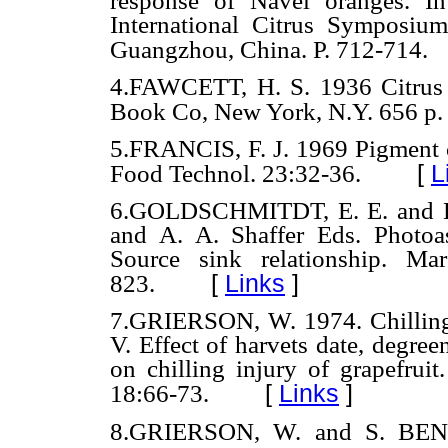
response of Navel oranges. I
International Citrus Symposiu
Guangzhou, China. P. 712-714.
4.FAWCETT, H. S. 1936 Citrus d
Book Co, New York, N.Y. 656 p.
5.FRANCIS, F. J. 1969 Pigment co
[
L
Food Technol. 23:32-36.
6.GOLDSCHMITDT, E. E. and K.
and A. A. Shaffer Eds. Photoass
Source sink relationship. M
[
Links
]
823.
7.GRIERSON, W. 1974. Chilling in
V. Effect of harvets date, degre
on chilling injury of grapefruit
[
Links
]
18:66-73.
8.GRIERSON, W. and S. BEN-