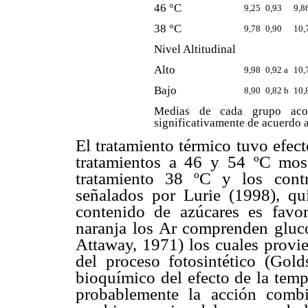
46 °C
9,25
0,93
9,8
38 °C
9,78
0,90
10,
Nivel Altitudinal
Alto
9,98
0,92 a
10,
Bajo
8,90
0,82 b
10,
Medias de cada grupo acomp
significativamente de acuerdo 
El tratamiento térmico tuvo efect
tratamientos a 46 y 54 ºC mos
tratamiento 38 ºC y los contr
señalados por Lurie (1998), qu
contenido de azúcares es favor
naranja los Ar comprenden gluco
Attaway, 1971) los cuales provi
del proceso fotosintético (Go
bioquímico del efecto de la temp
probablemente la acción combi