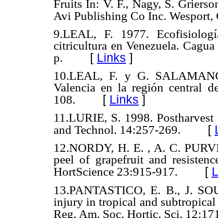
Fruits In: V. F., Nagy, S. Griers
Avi Publishing Co Inc. Wesport, 
9.LEAL, F. 1977. Ecofisiologí
citricultura en Venezuela. Cagua
[
Links
]
p.
10.LEAL, F. y G. SALAMANCAS
Valencia en la región central 
[
Links
]
108.
11.LURIE, S. 1998. Postharvest 
[
and Technol. 14:257-269.
12.NORDY, H. E. , A. C. PURV
peel of grapefruit and resistenc
[
L
HortScience 23:915-917.
13.PANTASTICO, E. B., J. SO
injury in tropical and subtropical
Reg. Am. Soc. Hortic. Sci. 12:17