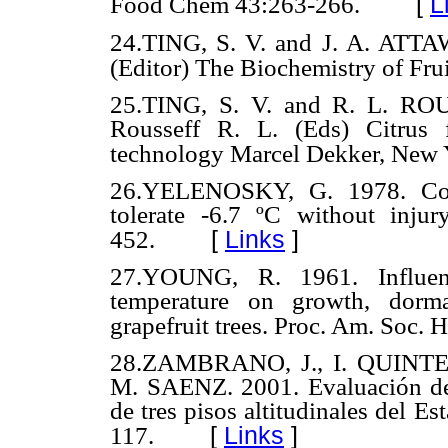
[
L
Food Chem 43:263-266.
24.TING, S. V. and J. A. ATTAW
(Editor) The Biochemistry of Frui
25.TING, S. V. and R. L. ROU
Rousseff R. L. (Eds) Citrus f
technology Marcel Dekker, New 
26.YELENOSKY, G. 1978. Cold
tolerate -6.7 ºC without injur
[
Links
]
452.
27.YOUNG, R. 1961. Influence
temperature on growth, dorm
grapefruit trees. Proc. Am. Soc. H
28.
ZAMBRANO, J., I. QUINT
M. SAENZ. 2001. Evaluación de 
de tres pisos altitudinales del E
[
Links
]
117.