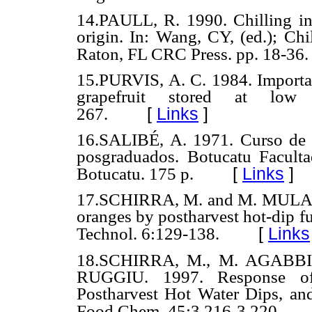
14.PAULL, R. 1990. Chilling inj
origin. In: Wang, CY, (ed.); Chi
Raton, FL CRC Press. pp. 18-36.
15.PURVIS, A. C. 1984. Importanc
grapefruit stored at low 
[
Links
]
267.
16.SALIBÉ, A. 1971. Curso de es
posgraduados. Botucatu Facult
[
Links
]
Botucatu. 175 p.
17.SCHIRRA, M. and M. MULAS. 
oranges by postharvest hot-dip f
[
Links
Technol. 6:129-138.
18.SCHIRRA, M., M. AGABBI
RUGGIU. 1997. Response of
Postharvest Hot Water Dips, and
Food Chem. 45:3 216-3 220.