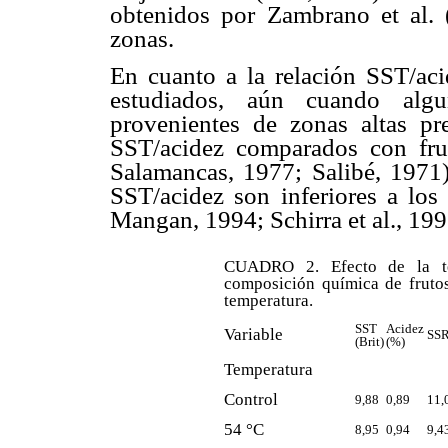
obtenidos por Zambrano et al. 
zonas.
En cuanto a la relación SST/aci
estudiados, aún cuando algu
provenientes de zonas altas pr
SST/acidez comparados con fru
Salamancas, 1977; Salibé, 1971).
SST/acidez son inferiores a los 
Mangan, 1994; Schirra et al., 199
CUADRO 2. Efecto de la tem
composición química de frutos
temperatura.
SST
Acidez
Variable
SSR
(Brit)
(%)
Temperatura
Control
9,88
0,89
11,
54 °C
8,95
0,94
9,4