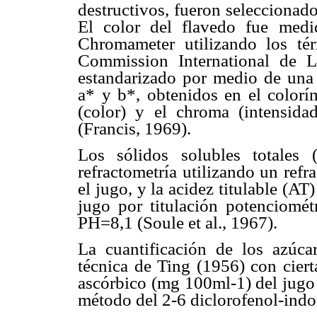
destructivos, fueron seleccionado
El color del flavedo fue med
Chromameter utilizando los té
Commission International de L
estandarizado por medio de una 
a* y b*, obtenidos en el colorí
(color) y el chroma (intensid
(Francis, 1969).
Los sólidos solubles totales
refractometría utilizando un r
el jugo, y la acidez titulable (A
jugo por titulación potenciomé
PH=8,1 (Soule et al., 1967).
La cuantificación de los azúca
técnica de Ting (1956) con ciert
ascórbico (mg 100ml-1) del jugo
método del 2-6 diclorofenol-indo