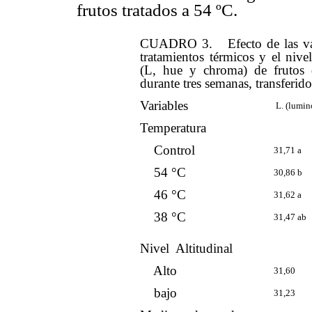
frutos tratados a 54 ºC.
CUADRO 3. Efecto de las varia
tratamientos térmicos y el nivel
(L, hue y chroma) de frutos 
durante tres semanas, transferid
Variables
L. (lumin
Temperatura
Control
31,71 a
54 °C
30,86 b
46 °C
31,62 a
38 °C
31,47 ab
Nivel Altitudinal
Alto
31,60
bajo
31,23