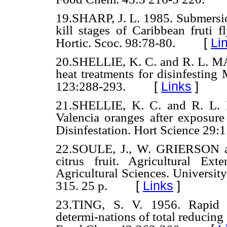
19.SHARP, J. L. 1985. Submersion
kill stages of Caribbean fruti f
[
Li
Hortic. Scoc. 98:78-80.
20.SHELLIE, K. C. and R. L. M
heat treatments for disinfesting 
[
Links
]
123:288-293.
21.SHELLIE, K. C. and R. L. 
Valencia oranges after exposure
Disinfestation. Hort Science 29:
22.SOULE, J., W. GRIERSON an
citrus fruit. Agricultural Ex
Agricultural Sciences. University
[
Links
]
315. 25 p.
23.TING, S. V. 1956. Rapid c
determi-nations of total reducing 