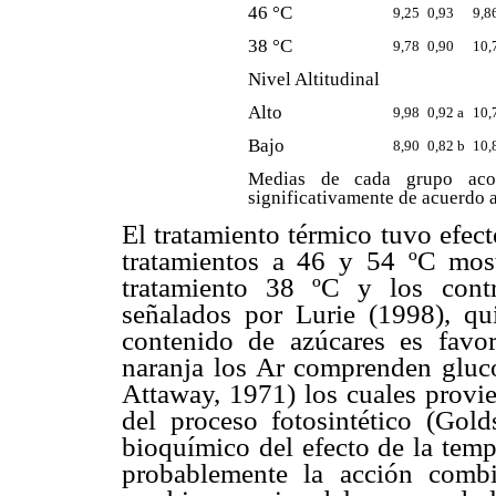
46 °C
9,25
0,93
9,8
38 °C
9,78
0,90
10,
Nivel Altitudinal
Alto
9,98
0,92 a
10,
Bajo
8,90
0,82 b
10,
Medias de cada grupo acomp
significativamente de acuerdo 
El tratamiento térmico tuvo efect
tratamientos a 46 y 54 ºC mos
tratamiento 38 ºC y los contr
señalados por Lurie (1998), qu
contenido de azúcares es favor
naranja los Ar comprenden gluco
Attaway, 1971) los cuales provi
del proceso fotosintético (Go
bioquímico del efecto de la temp
probablemente la acción combi