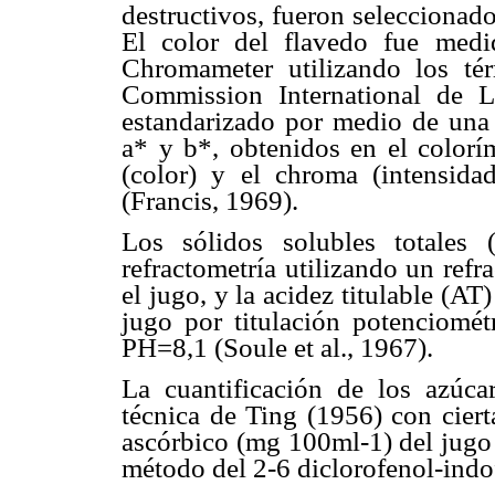
destructivos, fueron seleccionado
El color del flavedo fue med
Chromameter utilizando los té
Commission International de L
estandarizado por medio de una 
a* y b*, obtenidos en el colorí
(color) y el chroma (intensid
(Francis, 1969).
Los sólidos solubles totales
refractometría utilizando un r
el jugo, y la acidez titulable (A
jugo por titulación potenciomé
PH=8,1 (Soule et al., 1967).
La cuantificación de los azúca
técnica de Ting (1956) con ciert
ascórbico (mg 100ml-1) del jugo
método del 2-6 diclorofenol-indo