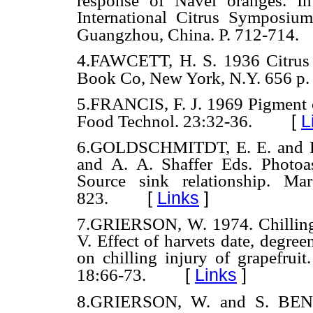
response of Navel oranges. I
International Citrus Symposiu
Guangzhou, China. P. 712-714.
4.FAWCETT, H. S. 1936 Citrus d
Book Co, New York, N.Y. 656 p.
5.FRANCIS, F. J. 1969 Pigment co
[
L
Food Technol. 23:32-36.
6.GOLDSCHMITDT, E. E. and K.
and A. A. Shaffer Eds. Photoass
Source sink relationship. M
[
Links
]
823.
7.GRIERSON, W. 1974. Chilling in
V. Effect of harvets date, degre
on chilling injury of grapefruit
[
Links
]
18:66-73.
8.GRIERSON, W. and S. BEN-