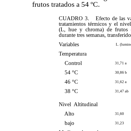
frutos tratados a 54 ºC.
CUADRO 3. Efecto de las varia
tratamientos térmicos y el nivel
(L, hue y chroma) de frutos 
durante tres semanas, transferid
Variables
L. (lumin
Temperatura
Control
31,71 a
54 °C
30,86 b
46 °C
31,62 a
38 °C
31,47 ab
Nivel Altitudinal
Alto
31,60
bajo
31,23