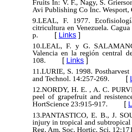
Fruits In: V. F., Nagy, S. Griers
Avi Publishing Co Inc. Wesport, 
9.LEAL, F. 1977. Ecofisiologí
citricultura en Venezuela. Cagua
[
Links
]
p.
10.LEAL, F. y G. SALAMANCAS
Valencia en la región central 
[
Links
]
108.
11.LURIE, S. 1998. Postharvest 
[
and Technol. 14:257-269.
12.NORDY, H. E. , A. C. PURV
peel of grapefruit and resistenc
[
L
HortScience 23:915-917.
13.PANTASTICO, E. B., J. SO
injury in tropical and subtropical
Reg. Am. Soc. Hortic. Sci. 12:17