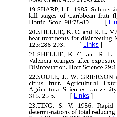
19.SHARP, J. L. 1985. Submersion
kill stages of Caribbean fruti f
[
Li
Hortic. Scoc. 98:78-80.
20.SHELLIE, K. C. and R. L. M
heat treatments for disinfesting 
[
Links
]
123:288-293.
21.SHELLIE, K. C. and R. L. 
Valencia oranges after exposure
Disinfestation. Hort Science 29:
22.SOULE, J., W. GRIERSON an
citrus fruit. Agricultural Ex
Agricultural Sciences. University
[
Links
]
315. 25 p.
23.TING, S. V. 1956. Rapid c
determi-nations of total reducing 