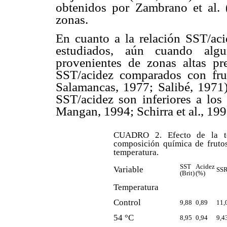
obtenidos por Zambrano et al. 
zonas.
En cuanto a la relación SST/aci
estudiados, aún cuando algu
provenientes de zonas altas pr
SST/acidez comparados con fru
Salamancas, 1977; Salibé, 1971).
SST/acidez son inferiores a los 
Mangan, 1994; Schirra et al., 199
CUADRO 2. Efecto de la tem
composición química de frutos
temperatura.
SST
Acidez
Variable
SSR
(Brit)
(%)
Temperatura
Control
9,88
0,89
11,
54 °C
8,95
0,94
9,4