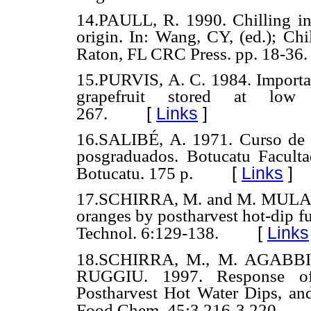
14.PAULL, R. 1990. Chilling inj
origin. In: Wang, CY, (ed.); Chi
Raton, FL CRC Press. pp. 18-36.
15.PURVIS, A. C. 1984. Importanc
grapefruit stored at low 
[
Links
]
267.
16.SALIBÉ, A. 1971. Curso de es
posgraduados. Botucatu Facult
[
Links
]
Botucatu. 175 p.
17.SCHIRRA, M. and M. MULAS. 
oranges by postharvest hot-dip f
[
Links
Technol. 6:129-138.
18.SCHIRRA, M., M. AGABBI
RUGGIU. 1997. Response of
Postharvest Hot Water Dips, and
Food Chem. 45:3 216-3 220.