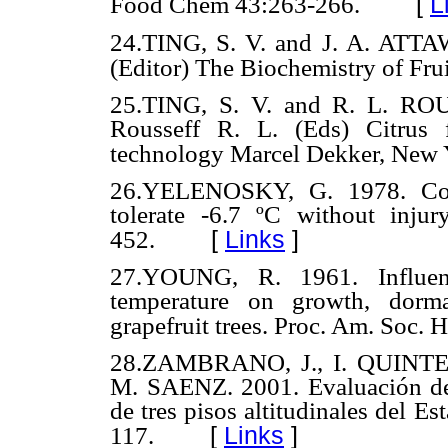
[
L
Food Chem 43:263-266.
24.TING, S. V. and J. A. ATTAW
(Editor) The Biochemistry of Frui
25.TING, S. V. and R. L. ROU
Rousseff R. L. (Eds) Citrus f
technology Marcel Dekker, New 
26.YELENOSKY, G. 1978. Cold
tolerate -6.7 ºC without injur
[
Links
]
452.
27.YOUNG, R. 1961. Influence
temperature on growth, dorm
grapefruit trees. Proc. Am. Soc. H
28.
ZAMBRANO, J., I. QUINT
M. SAENZ. 2001. Evaluación de 
de tres pisos altitudinales del E
[
Links
]
117.