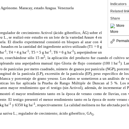
Indicators
o Agrónomo. Maracay, estado Aragua. Venezuela
Related lin
Share
More
More
regulador de crecimiento Activol (ácido giberélico, ÁG) sobre el
iva
L., se realizó este estudio en un lote de la variedad Araure 4 en
Permali
ela. El diseño experimental consistió en bloques al azar con 4
 basados en la cantidad del ingrediente activo utilizado (T1 = 0 g
-1
-1
-1
-1
 ha
; T4 = 4 g ha
; T5 = 5 g ha
; T6 = 6 g ha
), asperjándose un
2
nto, cosechándose sólo 15 m
; la aplicación del producto fue cuando el cultivo 
-1
pleando una asperjadora manual tipo Gloria de flujo constante (100 l ha
). La
ro de panículas por metro cuadrado, número de granos por panícula (NGP), porcenta
ongitud de la panícula (LP), excersión de la panícula (EP), peso específico de lo
blanca y porcentaje de grano yesoso. Los datos se sometieron a un análisis de va
dísticas les fue aplicada la Prueba de Rango Múltiple de Duncan al 5 %. Los r
aron mayor rendimiento que el testigo (sin Activol), además, de incrementar el P
mostró el mayor rendimiento tanto en la época de verano como de lluvias, con 
ente. El testigo presentó el menor rendimiento tanto en la época de norte verano
-1
-1
 kg ha
y 6350 kg ha
, respectivamente. La calidad molinera no fue afectada por l
a sativa
L.; regulador de crecimiento; ácido giberélico; GA
.
3