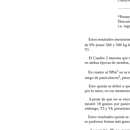
Coefici
*Promed
Duncan
i.a: ing
Estos resultados mostraron qu
de 9% (entre 560 y 590 kg 
T1.
El Cuadro 2 muestra que tod
en ambas épocas de siembra,
2
En cuanto al NPm
no se e
2
rango de panículas/m
, pres
Esto quizás se debió a que 
por lo tanto, en ese momento
A pesar de que no se encont
mostró 18 granos por paníc
embargo, T3 y T4, presentaro
Estos resultados quizás se 
se pudieron formar más grano