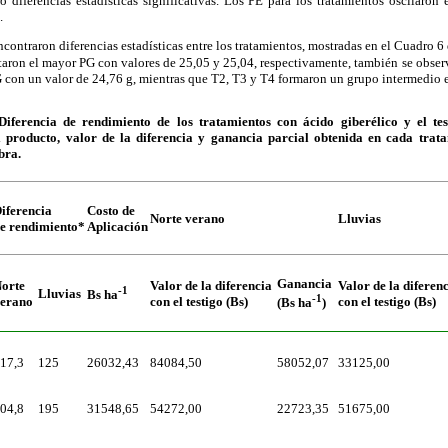
ferencias estadísticas significativas. Los PE para los tratamientos oscilaron
.
ncontraron diferencias estadísticas entre los tratamientos, mostradas en el Cuadro 6
aron el mayor PG con valores de 25,05 y 25,04, respectivamente, también se observa
 con un valor de 24,76 g, mientras que T2, T3 y T4 formaron un grupo intermedio e
erencia de rendimiento de los tratamientos con ácido giberélico y el tes
l producto, valor de la diferencia y ganancia parcial obtenida en cada trat
bra.
iferencia
Costo de
Norte verano
Lluvias
e rendimiento*
Aplicación
Ganancia
orte
Valor de la diferencia
Valor de la diferen
-1
Lluvias
Bs ha
-1
erano
con el testigo (Bs)
con el testigo (Bs)
(Bs ha
)
17,3
125
26032,43
84084,50
58052,07
33125,00
04,8
195
31548,65
54272,00
22723,35
51675,00