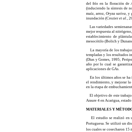
del frío en la floración de
(induciendo la síntesis de n
maíz, arroz,
Oryza sativa,
y g
inundación (Crozier
et al.,
2
Las variedades semienanas de
mejor respuesta al nitrógeno
establecimiento de plántul
mesocótilo (Bolich y Dunan
La mayoría de los trabajos d
templadas y los resultados 
(Dias y Gomes, 1995; Peripo
año por lo cual se garantiz
aplicaciones de GAs.
En los últimos años se ha i
el rendimiento, y mejorar la
en la etapa de embuchamiento
El objetivo de este trabajo 
Araure 4 en Acarigua, estado
MATERIALES Y MÉTOD
El estudio se realizó en un
Portuguesa. Se utilizó un di
los cuales se cosecharon 15 