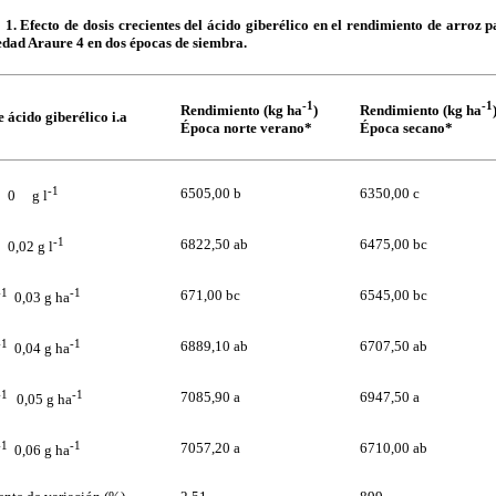
1. Efecto de dosis crecientes del ácido giberélico en el rendimiento de arroz 
edad Araure 4 en dos épocas de siembra.
-1
-1
Rendimiento (kg ha
)
Rendimiento (kg ha
e ácido giberélico i.a
Época norte verano*
Época secano*
1
-1
6505,00 b
6350,00 c
0 g l
1
-1
6822,50 ab
6475,00 bc
0,02 g l
-1
-1
671,00 bc
6545,00 bc
0,03 g ha
-1
-1
6889,10 ab
6707,50 ab
0,04 g ha
-1
-1
7085,90 a
6947,50 a
0,05 g ha
-1
-1
7057,20 a
6710,00 ab
0,06 g ha