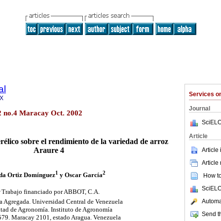
al
Services 
2X
Journal
2 no.4 Maracay Oct. 2002
SciELO
Article
rélico sobre el rendimiento de la variedad de arroz
Araure 4
Article
Article
1
2
da Ortiz Domínguez
y Oscar García
How to 
SciELO
1
Trabajo financiado por ABBOT, C.A.
ra Agregada. Universidad Central de Venezuela
Automat
tad de Agronomía. Instituto de Agronomía
Send th
79. Maracay 2101, estado Aragua. Venezuela