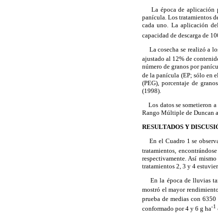
La época de aplicación par
panícula. Los tratamientos d
cada uno. La aplicación de
capacidad de descarga de 10
La cosecha se realizó a los
ajustado al 12% de contenid
número de granos por panícul
de la panícula (EP; sólo en 
(PEG), porcentaje de grano
(1998).
Los datos se sometieron a un
Rango Múltiple de Duncan a
RESULTADOS Y DISCUSI
En el Cuadro 1 se observa q
tratamientos, encontrándos
respectivamente. Así mismo
tratamientos 2, 3 y 4 estuvi
En la época de lluvias tamb
mostró el mayor rendimiento
prueba de medias con 6350
-1
conformado por 4 y 6 g ha