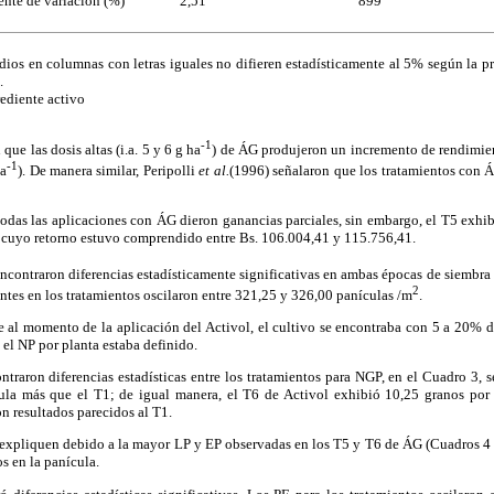
ente de variación (%)
2,51
899
ios en columnas con letras iguales no difieren estadísticamente al 5% según la p
.
rediente activo
-1
e las dosis altas (i.a. 5 y 6 g ha
) de ÁG produjeron un incremento de rendimie
-1
ha
). De manera similar, Peripolli
et al.
(1996) señalaron que los tratamientos con 
as las aplicaciones con ÁG dieron ganancias parciales, sin embargo, el T5 exhib
 cuyo retorno estuvo comprendido entre Bs. 106.004,41 y 115.756,41.
ncontraron diferencias estadísticamente significativas en ambas épocas de siembra 
2
entes en los tratamientos oscilaron entre 321,25 y 326,00 panículas /m
.
al momento de la aplicación del Activol, el cultivo se encontraba con 5 a 20% d
 el NP por planta estaba definido.
raron diferencias estadísticas entre los tratamientos para NGP, en el Cuadro 3, 
ula más que el T1; de igual manera, el T6 de Activol exhibió 10,25 granos por 
n resultados parecidos al T1.
expliquen debido a la mayor LP y EP observadas en los T5 y T6 de ÁG (Cuadros 4 
s en la panícula.