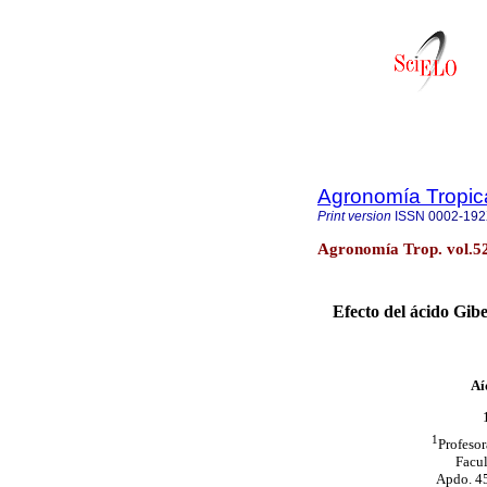
Agronomía Tropic
Print version
ISSN
0002-19
Agronomía Trop. vol.5
Efecto del ácido Gibe
Aí
1
Profeso
Facul
Apdo. 45