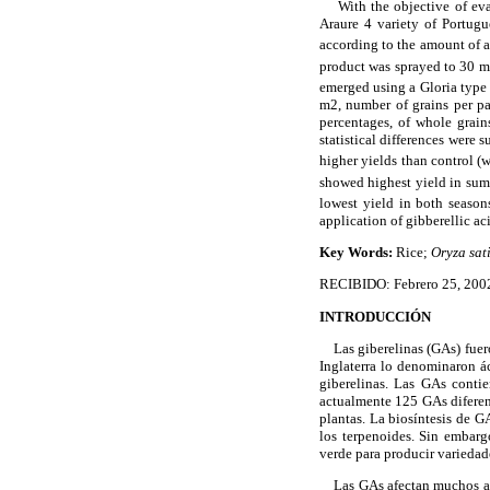
With the objective of evalua
Araure 4 variety of Portug
according to the amount of a
product was sprayed to 30 m
emerged using a Gloria type 
m2, number of grains per pan
percentages, of whole grain
statistical differences were
higher yields than control (
showed highest yield in sum
lowest yield in both season
application of gibberellic ac
Key Words:
Rice;
Oryza sat
RECIBIDO: Febrero 25, 200
INTRODUCCIÓN
Las giberelinas (GAs) fuer
Inglaterra lo denominaron á
giberelinas. Las GAs conti
actualmente 125 GAs diferent
plantas. La biosíntesis de G
los terpenoides. Sin embarg
verde para producir varieda
Las GAs afectan muchos aspec