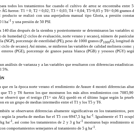
a todos los tratamientos fue cuando el cultivo de arroz se encontraba entre 
e ÁG fueron: T1 = 0; T2 = 0,02; T3 = 0,03; T4 = 0,04; T5=0,05 y T6= 0,06 gramos de
l producto se realizó con una asperjadora manual tipo Gloria, a presión const
-1
0 l ha
y una presión de 50 PSI.
 140 días después de la siembra y posteriormente se determinaron las variables s
o de humedad (2 ciclos de evaluación, norte verano y secano), número de panícul
a (NGP), porcentaje de esterilidad (PE), peso de 1000 granos (P
G), longitud d
1000
el ciclo de secano). Así mismo, se midieron las variables de calidad molinera como: 
s enteros (PGE), porcentaje de granos panza blanca (PGB) y yesosos (PGY) se
 análisis de varianza y a las variables que resultaron con diferencias estadísticas 
l 5%.
ÓN
ue en la época norte verano el rendimiento de Araure 4 mostró diferencias altame
e que T5 y T6 fueron los que mostraron los más altos rendimientos con 7085,90
 se observó que el testigo (T1= sin ÁG) quedó en el último lugar según la prue
eron en un grupo de medias intermedio entre el T1 y los T5 y T6.
ién se observaron diferencias altamente significativas en los tratamientos, pero
-1
 según la prueba de medias fue el T5 con 6947,5 kg ha
. Igualmente el T1 ocupó
-1
-1
 kg ha
,
así como los tratamientos de 2 y 3 g ha
mostraron bajo rendimiento sim
-1
con comportamientos semejantes al tratamiento de 5 g ha
.