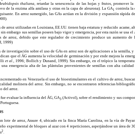
Arabidopsis thaliana
, retardar la senescencia de las hojas y frutos, promover l
ovo de la enzima alfa amilasa y otras en la capa de aleurona). La GA
controla la
1
uisante. En arroz sumergido, las GAs actúan en la división y expansión rápida de 
000).
 arroz utilizadas en Louisiana, EE.UU. tienen baja estatura y reducido acame, al
, sin embargo sus semillas poseen bajo vigor y emergencia, por esta razón se usa e
as de arroz, debido que este regulador de crecimiento produce un aumento de l
d, 1999)
e investigación sobre el uso de GAs en arroz son de aplicaciones a la semilla, y
indican que el ÁG aumenta la velocidad de germinación y por ende mejora la emerg
lli
et al.,
1996; Bollich y Dunand, 1999). Sin embargo, en el trópico la temperatur
a una emergencia alta de las plántulas provenientes de semillas con alta calidad 
ncrementado en Venezuela el uso de bioestimulantes en el cultivo de arroz, busc
 calidad molinera del arroz. Sin embargo, no se encontraron referencias bibliográf
 del arroz.
fue evaluar la influencia del ÁG, GA
(Activol), sobre el rendimiento y sus compon
3
 Portuguesa.
OS
 lote de arroz, Araure 4, ubicado en la finca María Carolina, en la vía de Payar
seño experimental de bloques al azar con 4 repeticiones, asperjándose un área de 3
2
m
.