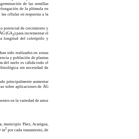
a germinación de las semillas
 elongación de la plúmula en
las células en respuesta a la
to potencial de crecimiento y
l ÁG (GA
) para incrementar el
3
a longitud del coleóptilo y
 han sido realizados en zonas
encia y población de plantas
a del suelo es cálida todo el
fisiológica sin necesidad de
ando principalmente aumentar
icas sobre aplicaciones de ÁG
entes en la variedad de arroz
a, municipio Páez, Acarigua,
2
0 m
por cada tratamiento, de