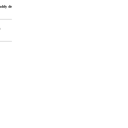
paddy de
)