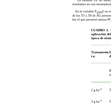
La variable PE no mostró di
resultados no son mostrados)
En la variable P
G se e
1000
de los T5 y T6 de ÁG present
fue el que presentó menor PG
CUADRO 2. Dif
aplicación de
época de siem
Tratamiento
D
i.a.
d
N
v
-1
3
2 g ha
-1
2
3 g ha