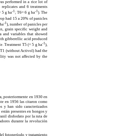
as performed in a rice lot of
replicates and 6 treatments
-1
-1
= 5 g ha
; T6= 6 g ha
). The
rop had 15 a 20% of panicles
-1
 ha
), number of panicles per
on, grain specific weight and
ta and variables that showed
ith gibberellic acid produced
-1
le. Treatment T5 (= 5 g ha
),
. T1 (without Activol) had the
ality was not affected by the
a, posteriormente en 1930 en
nte en 1956 las citaron como
s y han sido caracterizados
3 están presentes en hongos y
nil disfosfato por la ruta de
adores durante la revolución
del fotoperíodo y tratamiento