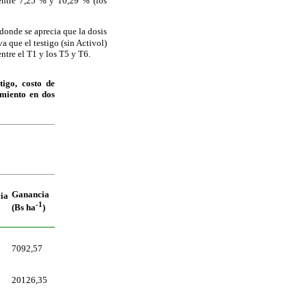
 entre 7,25 % y 10,29 % (los
 donde se aprecia que la dosis
 que el testigo (sin Activol)
ntre el T1 y los T5 y T6.
tigo, costo de
amiento en dos
Ganancia
cia
-1
(Bs ha
)
7092,57
20126,35