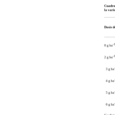
Cuadro 
la vari
Dosis d
-
0 g ha
-
2 g ha
3 g ha
4 g ha
5 g ha
6 g ha