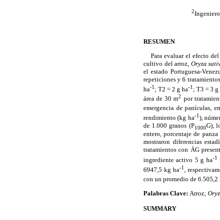
2
Ingenier
RESUMEN
Para evaluar el efecto del 
cultivo del arroz,
Oryza sat
el estado Portuguesa-Venezu
repeticiones y 6 tratamientos
-1
-1
ha
; T2 = 2 g ha
; T3 = 3 g
2
área de 30 m
por tratamie
emergencia de panículas, em
-1
rendimiento (kg ha
), núme
de 1.000 granos (P
G), l
1000
entero, porcentaje de panza 
mostraron diferencias esta
tratamientos con ÁG present
-1
ingrediente activo 5 g ha
-1
6947,5 kg ha
, respectivam
con un promedio de 6.505,2
Palabras Clave:
Arroz;
Oryz
SUMMARY