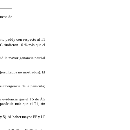
rueba de
nto paddy con respecto al T1
ÁG rindieron 10 % más que el
ió la mayor ganancia parcial
(resultados no mostrados). El
e emergencia de la panícula;
se evidencia que el T5 de ÁG
panícula más que el T1, sin
y 5). Al haber mayor EP y LP