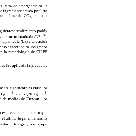
5 a 20% de emergencia de la
 ingrediente activo por litro
ante a base de CO
, con una
2
iguientes: rendimiento paddy
2
as por metro cuadrado (NPm
),
e la panícula (LP) y excersión
peso específico de los granos
gún la metodología de CIEPE
les fue aplicada la prueba de
nte significativas entre los
-1
-1
 kg ha
y 7057,20 kg ha
,
ba de medias de Duncan. Los
 esta vez el tratamiento que
 el último lugar en la misma
ilar al testigo y otro grupo