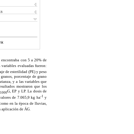
ks
nk
se encontraba con 5 a 20% de
s variables evaluadas fueron:
je de esterilidad (PE) y peso
s granos, porcentaje de grano
rianza, y a las variables que
esultados mostraron que los
G, EP y LP. La dosis de
1000
-1
valores de 7.065,9 kg ha
y
 como en la época de lluvias,
a aplicación de ÁG.