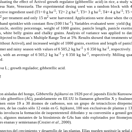
ting the effect of Activol growth regulator (gibberellic acid) in rice, a study w
uesa State, Venezuela. The experimental desing used was a random block with 4 
-1
-1
-1
-1
ctive ingredient used (T1= 0 g ha
; T2= 2 g ha
; T3= 3 g ha
; T4= 4 g ha
; T5 
2
2
per treament and only 15 m
were harvested. Applications were done when the c
-1
hand sprinkler with constant flow (100 l ha
). Variables evaluated were: yield (kg
icle, sterility percentage, weight of 1000 grains; panicle length, panicle exerti
s, white belly grains and chalky grains. Analysis of variance was applied to da
 subjected to Duncan´s Multiple Range Test at 5%. Results showed that treatments w
without Activol), and increased weight of 1000 grains, exertion and length of panic
-1
-1
mer and rainy season with values of 6
.
505,2 kg ha
y 6
.
350 kg ha
, respectively
-1
-1
s, with an average of 6
.
505,2 kg ha
y 6
.
350 kg ha
, respectively. Milling qu
id.
iva
L.; growth regulador; gibberellic acid.
2
on aisladas del hongo,
Gibberella fujikuroi
en 1926 por el japonés Eiichi Kurosow
cido giberélico (ÁG), paralelamente en EE.UU lo llamaron giberellin X y finalme
enen entre 19 a 30 átomos de carbonos, son un grupo de tetraciclicos diteperno
es, de las cuales sólo 12 están en G. fujikuroi, 100 son exclusivas de plantas y 1
As involucra la formación de isopententenil difosfato y su conversión a geranil gera
o, algunos mutantes de la biosíntesis de GAs han sido explotados por fitomejor
des enanas y semienanas (Crozier
et al.,
2000).
tos del crecimiento y desarrollo de las plantas. Ellas pueden sustituir la señal 