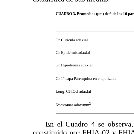
CUADRO 3. Promedios (µm) de 6 de los 16 pará
Gr. Cutícula adaxial
Gr. Epidermis adaxial
Gr. Hipodremis adaxial
a
Gr. 1
capa Párenquina en empalizada
Long. Cél.Ocl.adaxial
2
Nº estomas adax/mm
En el Cuadro 4 se observa, p
constituido por FHIA-02 y FHIA-