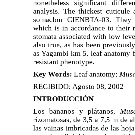
nonetheless significant diffe
analysis. The thickest cuticul
somaclon CIENBTA-03. They al
which is in accordance to their 
stomata associated with low leve
also true, as has been previously
as Yagambi km 5, leaf anatomy fe
resistant phenotype.
Key Words:
Leaf anatomy;
Mus
RECIBIDO: Agosto 08, 2002
INTRODUCCIÓN
Los bananos y plátanos,
Mu
rizomatosas, de 3,5 a 7,5 m de al
las vainas imbricadas de las hoj