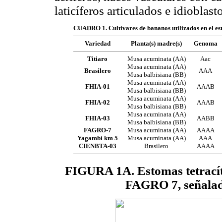
laticíferos articulados e idioblast
CUADRO 1. Cultivares de bananos utilizados en el es
Variedad
Planta(s) madre(s)
Genoma
Titiaro
Musa acuminata (AA)
Aac
Musa acuminata (AA)
Brasilero
AAA
Musa balbisiana (BB)
Musa acuminata (AA)
FHIA-01
AAAB
Musa balbisiana (BB)
Musa acuminata (AA)
FHIA-02
AAAB
Musa balbisiana (BB)
Musa acuminata (AA)
FHIA-03
AABB
Musa balbisiana (BB)
FAGRO-7
Musa acuminata (AA)
AAAA
Yagambí km 5
Musa acuminata (AA)
AAA
CIENBTA-03
Brasilero
AAAA
FIGURA 1A. Estomas tetracíti
FAGRO 7, señalado