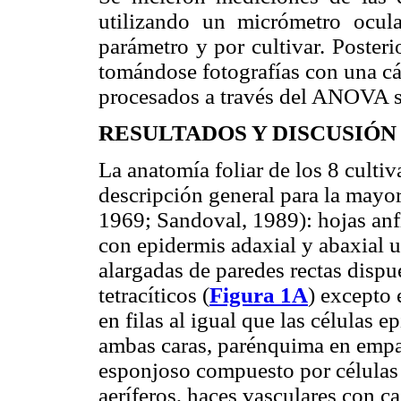
utilizando un micrómetro ocul
parámetro y por cultivar. Poster
tomándose fotografías con una c
procesados a través del ANOVA s
RESULTADOS Y DISCUSIÓN
La anatomía foliar de los 8 culti
descripción general para la mayor
1969; Sandoval, 1989): hojas anfi
con epidermis adaxial y abaxial u
alargadas de paredes rectas disp
tetracíticos (
Figura 1A
) excepto 
en filas al igual que las células 
ambas caras, parénquima en empa
esponjoso compuesto por células 
aeríferos, haces vasculares con c