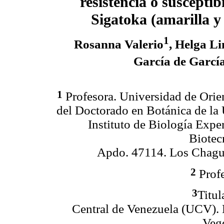
resistencia o susceptib
Sigatoka (amarilla y
1
Rosanna Valerio
, Helga Li
García de Garcí
1
Profesora. Universidad de Orie
del Doctorado en Botánica de la
Instituto de Biología Exp
Biotec
Apdo. 47114. Los Chagu
2
Prof
3
Titul
Central de Venezuela (UCV). 
Vege