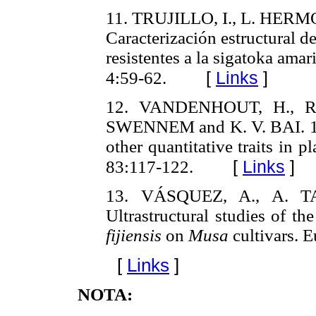
11. TRUJILLO, I., L. HERM
Caracterización estructural d
resistentes a la sigatoka amar
[
Links
]
4:59-62.
12. VANDENHOUT, H., R
SWENNEM and K. V. BAI. 199
other quantitative traits in 
[
Links
]
83:117-122.
13. VÁSQUEZ, A., A. T
Ultrastructural studies of th
fijiensis
on
Musa
cultivars. 
[
Links
]
NOTA: