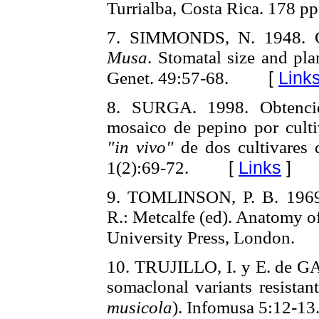
Turrialba, Costa Rica. 178 pp
7. SIMMONDS, N. 1948. Gen
Musa
. Stomatal size and pla
[
Link
Genet. 49:57-68.
8. SURGA. 1998. Obtenció
mosaico de pepino por culti
"in vivo"
de dos cultivares 
[
Links
]
1(2):69-72.
9. TOMLINSON, P. B. 1969.
R.: Metcalfe (ed). Anatomy o
University Press, London.
10. TRUJILLO, I. y E. de GA
somaclonal variants resistan
musicola
). Infomusa 5:12-13