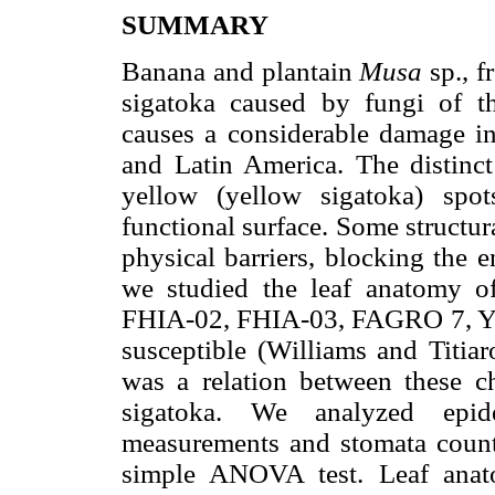
SUMMARY
Banana and plantain
Musa
sp., f
sigatoka caused by fungi of 
causes a considerable damage in
and Latin America. The distinct
yellow (yellow sigatoka) spot
functional surface. Some structura
physical barriers, blocking the e
we studied the leaf anatomy of
FHIA-02, FHIA-03, FAGRO 7, Y
susceptible (Williams and Titiaro
was a relation between these ch
sigatoka. We analyzed epid
measurements and stomata counts
simple ANOVA test. Leaf anato