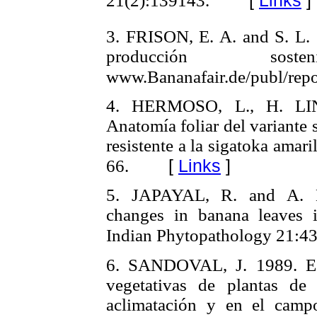
21(2):139143.
3. FRISON, E. A. and S. L
producción sos
www.Bananafair.de/publ/repo
4. HERMOSO, L., H. LI
Anatomía foliar del variant
resistente a la sigatoka amar
[
Links
]
66.
5. JAPAYAL, R. and A.
changes in banana leaves i
Indian Phytopathology 21:43
6. SANDOVAL, J. 1989. Es
vegetativas de plantas d
aclimatación y en el campo