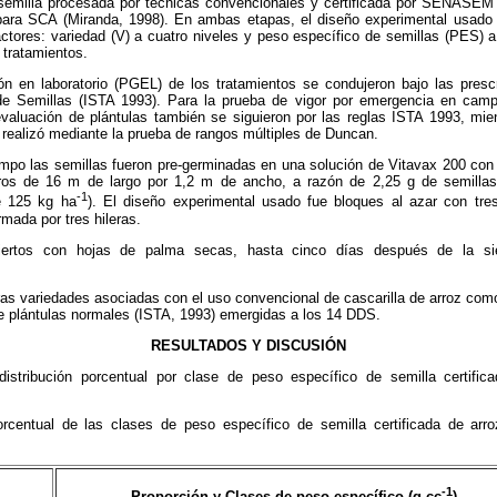
la semilla procesada por técnicas convencionales y certificada por SENASE
ara SCA (Miranda, 1998). En ambas etapas, el diseño experimental usado 
factores: variedad (V) a cuatro niveles y peso específico de semillas (PES)
6 tratamientos.
ón en laboratorio (PGEL) de los tratamientos se condujeron bajo las presc
 de Semillas (ISTA 1993). Para la prueba de vigor por emergencia en cam
 evaluación de plántulas también se siguieron por las reglas ISTA 1993, mie
realizó mediante la prueba de rangos múltiples de Duncan.
mpo las semillas fueron pre-germinadas en una solución de Vitavax 200 con 
os de 16 m de largo por 1,2 m de ancho, a razón de 2,25 g de semillas p
-1
e 125 kg ha
). El diseño experimental usado fue bloques al azar con tres
mada por tres hileras.
iertos con hojas de palma secas, hasta cinco días después de la si
ras variedades asociadas con el uso convencional de cascarilla de arroz com
e plántulas normales (ISTA, 1993) emergidas a los 14 DDS.
RESULTADOS Y DISCUSIÓN
istribución porcentual por clase de peso específico de semilla certific
porcentual de las clases de peso específico de semilla certificada de arr
-1
Proporción y Clases de peso específico (g cc
)