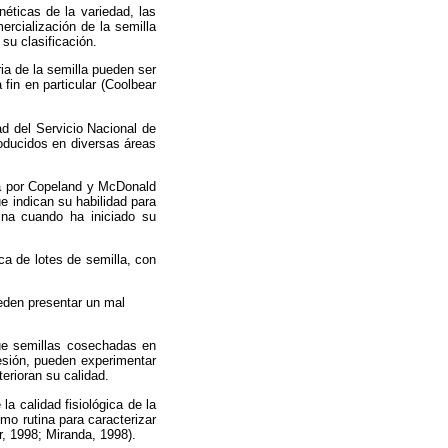
néticas de la variedad, las
rcialización de la semilla
su clasificación.
ria de la semilla pueden ser
fin en particular (Coolbear
dad del Servicio Nacional de
roducidos en diversas áreas
da por Copeland y McDonald
e indican su habilidad para
ina cuando ha iniciado su
ica de lotes de semilla, con
ueden presentar un mal
que semillas cosechadas en
esión, pueden experimentar
erioran su calidad.
a calidad fisiológica de la
mo rutina para caracterizar
r, 1998; Miranda, 1998).