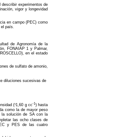
l describir experimentos de
nación, vigor y longevidad
gencia en campo (PEC) como
 el país.
cultad de Agronomía de la
rrón, FONAIAP 1 y Palmar,
(APROSCELLO), en el estado
iones de sulfato de amonio,
te diluciones sucesivas de
-1
ensidad (
³
1,60 g cc
) hasta
cada como la de mayor peso
 la solución de SA con la
mpletar las ocho clases de
 PEC y PES de las cuatro