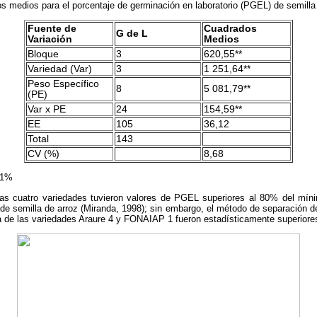
 medios para el porcentaje de germinación en laboratorio (PGEL) de semilla c
Fuente de
Cuadrados
G de L
Variación
Medios
Bloque
3
620,55**
Variedad (Var)
3
1
.
251,64**
Peso Específico
8
5
.
081,79**
(PE)
Var x PE
24
154,59**
EE
105
36,12
Total
143
CV (%)
8,68
l 1%
as cuatro variedades tuvieron valores de PGEL superiores al 80% del m
ial de semilla de arroz (Miranda, 1998); sin embargo, el método de separación
a de las variedades Araure 4 y FONAIAP 1 fueron estadísticamente superiore