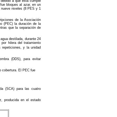
M debido a que esta cumple
fue bloques al azar, en un
 a nueve niveles (8 PES y 1
ripciones de la Asociación
po (PEC) la duración de la
ntras que la separación de
agua destilada, durante 24
or hilera del tratamiento
 repeticiones, y la unidad
embra (DDS), para evitar
o cobertura. El PEC fue
ada (SCA) para las cuatro
oz, producida en el estado