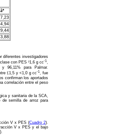
å
*
7,23
4,94
9,44
3,88
r diferentes investigadores
-1
 clase con PES
³
1,6 g cc
,
 y 96,11% para Palmar.
-1
ntre
£
1,5 y <1,0 g cc
, fue
os confirman los aportados
a correlación entre el peso
ógica y sanitaria de la SCA,
o de semilla de arroz para
acción V x PES (
Cuadro 2
).
racción V x PES y el bajo
).