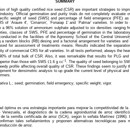
SUMMARY
tion of high quality certified rice seed (CSR) are important strategies to imp
ndustry. Official germination and purity trials do not completely evaluate o
pecific weight of seed (SWS) and percentage of field emergence (PFE) as 
RS of `Araure 4', `Cimarron', `Fonaiap 1' and `Palmar' varieties. In order to
 a 96% solution of ammonium sulphate adjusted to six densities ranging 
eties, classes of SWS, PFE and percentage of germination in the laborator
s conducted in the facilities of the Agronomy School of the Central Universi
 a random blocks (RB) desing and a factorial arrangement for varieties an
used for assessment of treatments means. Results indicated the separatio
ty of commercial CRS for all varieties. In all tests performed, always the hea
90% of total bulk of CSR. Also, it was remarkable that results for PLG a
-1
superior than those with SWS
£
1.6 g cc
. The quality of seed belonging to S
eedy profile affecting overall quality of CSR. These findings seem to justify 
pment for densimetric analysis to up grade the current level of physical and p
rmers.
ativa
L.; seed; germination; field emergency; specific weight; vigor.
ad óptima es una estrategia importante para mejorar la competitividad de la 
n Venezuela, el diagnóstico de la cadena agroindustrial de arroz identifi
 de la semilla certificada de arroz (SCA), según lo señala Martínez (1996).
nfirman tales señalamientos y proponen alternativas tecnológicas para 
producción de arroz.