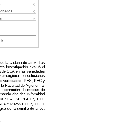
s
cionados
ar
nk
 de la cadena de arroz. Los
sta investigación evaluó el
a de SCA en las variedades
 sumergieron en soluciones
tre Variedades, PES, PEC y
e la Facultad de Agronomía-
 y separación de medias de
rmando alta desuniformidad
e la SCA. Su PGEL y PEC
o SCA tuvieron PEC y PGEL
ca de la semilla de arroz.
.