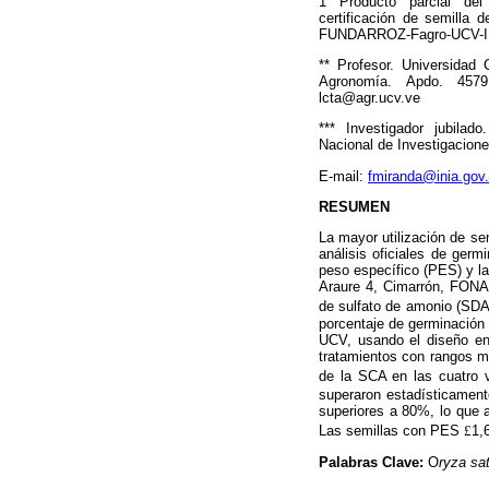
1 Producto parcial del
certificación de semilla 
FUNDARROZ-Fagro-UCV-I
** Profesor. Universidad 
Agronomía. Apdo. 4579
lcta@agr.ucv.ve
*** Investigador jubilado
Nacional de Investigacion
E-mail:
fmiranda@inia.gov
RESUMEN
La mayor utilización de se
análisis oficiales de germ
peso específico (PES) y l
Araure 4, Cimarrón, FONAI
de sulfato de amonio (SDA
porcentaje de germinación 
UCV, usando el diseño en 
tratamientos con rangos m
de la SCA en las cuatro 
superaron estadísticamen
superiores a 80%, lo que 
Las semillas con PES
£
1,
Palabras Clave:
O
ryza sa