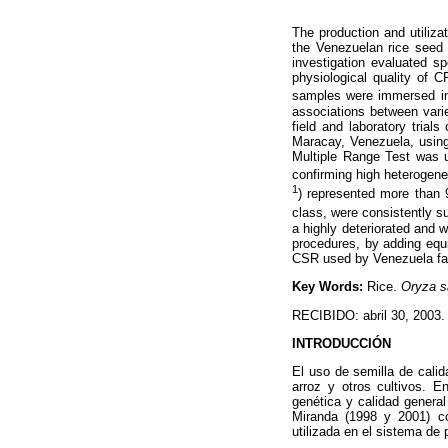
The production and utiliza
the Venezuelan rice seed i
investigation evaluated s
physiological quality of C
samples were immersed in
associations between vari
field and laboratory trial
Maracay, Venezuela, using
Multiple Range Test was 
confirming high heterogenei
1
) represented more than 
class, were consistently 
a highly deteriorated and w
procedures, by adding equi
CSR used by Venezuela fa
Key Words:
Rice.
Oryza s
RECIBIDO: abril 30, 2003.
INTRODUCCIÓN
El uso de semilla de calid
arroz y otros cultivos. E
genética y calidad general
Miranda (1998 y 2001) co
utilizada en el sistema de 