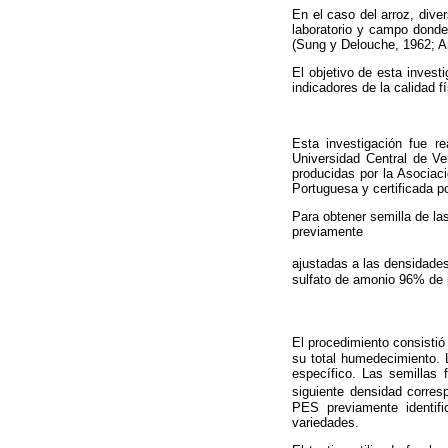
En el caso del arroz, dive
laboratorio y campo donde
(Sung y Delouche, 1962; Am
El objetivo de esta inves
indicadores de la calidad f
Esta investigación fue r
Universidad Central de V
producidas por la Asociac
Portuguesa y certificada
Para obtener semilla de la
previamente
ajustadas a las densidades
sulfato de amonio 96% de 
El procedimiento consistió
su total humedecimiento. 
específico. Las semillas
siguiente densidad corres
PES previamente identif
variedades.