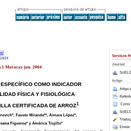
al
Serviços P
-192X
Journal
n.1 Maracay jan. 2004
SciELO
Artigo
 ESPECÍFICO COMO INDICADOR
Artigo
LIDAD FÍSICA Y FISIOLÓGICA
Referên
1
Como c
ILLA CERTIFICADA DE ARROZ
SciELO
rovich*, Fausto Miranda**, Aimara López*,
Traduç
sana Figueroa* y América Trujillo*
Enviar 