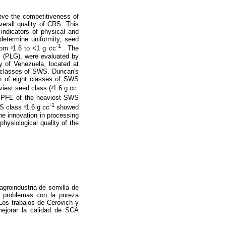
rove the competitiveness of
verall quality of CRS. This
indicators of physical and
 determine uniformity, seed
-1
from
³
1.6 to <1 g cc
. The
y (PLG), were evaluated by
ty of Venezuela, located at
d classes of SWS. Duncan's
n of eight classes of SWS
-
viest seed class (
³
1.6 g cc
nd PFE of the heaviest SWS
-1
WS class
³
1.6 g cc
showed
the innovation in processing
hysiological quality of the
agroindustria de semilla de
có problemas con la pureza
 Los trabajos de Cerovich y
mejorar la calidad de SCA