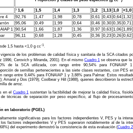
³
1,6
1,5
1,4
1,3
1,2
1,13
1,0
<1,0
re 4
92,76
1,47
1,98
0,78
0,61
0,43
0,64
1,32
arrón
95,06
0,49
1,99
0,64
0,46
0,30
0,35
0,71
AIAP 1
90,54
1,66
1,87
1,36
0,97
0,63
1,06
1,89
mar
96,11
0,68
1,28
0,45
0,36
0,23
0,26
0,62
-1
sde 1,5 hasta <1,0 g cc
.
 vigencia de los problemas de calidad física y sanitaria de la SCA citados po
ez 1996; Cerovich y Miranda, 2001). En el mismo
Cuadro 1
se observa que la
90% de la SCA utilizada, con rango entre 90,54% para FONAIAP 1
porción de semillas pertenecientes a las siete clases restantes, con PES e
 con rango entre 9,44% para FONAIAP 1 y 3,88% para Palmar. Estos resultad
; Amaral y Dos (1979); Coolbear y Hill (1988), quienes describieron la estrech
illa de arroz.
s en el
Cuadro 1
sustentan la factibilidad de mejorar la calidad física, fisiol
 de técnicas de separación por peso específico, al flujo de procesamient
ón en laboratorio (PGEL)
altamente significativas para los factores independientes V, PES y la inter
los factores independientes V y PES superaron notablemente al de la inte
8,68%) del experimento demostró la consistencia de esta evaluación (
Cuadro 2