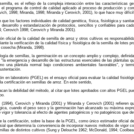
semilla, es el reflejo de la compleja interacción entre las características ge
 el programa de control de calidad aplicado al proceso de producción y come
ich, 1998; Miranda, 1998; Miranda y Cerovich, 2001), lo que hace muy difícil 
que los factores individuales de calidad genética, física, fisiológica y sanita
 desarrollo y estandarización de protocolos, sencillos y confiables para cada 
4; Cerovich 1998; Cerovich y Miranda 2001).
ón oficial de la calidad de semilla de arroz y otros cultivos es responsabili
e la verificación de la calidad física y fisiológica de la semilla de lotes p
 cosecha (Miranda, 1998).
ología de semillas, la germinación es un concepto amplio y complejo, defini
"la emergencia y desarrollo de las estructuras esenciales de las plántulas qu
omo una plántula normal bajo condiciones ambientales favorables", y term
ustentación.
n en laboratorio (PGEL) es el ensayo oficial para evaluar la calidad fisiológ
a certificación en semillas de arroz. En este sentido,
tacan la debilidad del método, al citar que lotes aprobados con altos PGEL p
po.
(1994), Cerovich y Miranda (2001) y Miranda y Cerovich (2001) refieren 
ógica, cuando el peso seco y la germinación han alcanzado su máxima expr
 vigor y tolerancia al efecto de agentes patogénicos y no patogénicos que det
 la certificación, sobre la base de la PGEL, como único estimador oficial de l
sial que determina la conveniencia de incorporar nuevos métodos de vigor co
semillas de distintos cultivos (Sung y Delouche 1962; McDonald, 1994; Coolbea