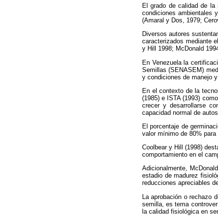
El grado de calidad de la 
condiciones ambientales y
(Amaral y Dos, 1979; Cerov
Diversos autores sustentan 
caracterizados mediante el
y Hill 1998; McDonald 199
En Venezuela la certificaci
Semillas (SENASEM) mediant
y condiciones de manejo y
En el contexto de la tecn
(1985) e ISTA (1993) como 
crecer y desarrollarse c
capacidad normal de autos
El porcentaje de germinació
valor mínimo de 80% para l
Coolbear y Hill (1998) des
comportamiento en el cam
Adicionalmente, McDonald 
estadio de madurez fisiol
reducciones apreciables de
La aprobación o rechazo de
semilla, es tema controver
la calidad fisiológica en 