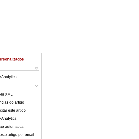
ersonalizados
 Analytics
 em XML
cias do artigo
itar este artigo
 Analytics
ão automática
este artigo por email