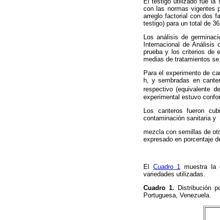
El testigo utilizado fue 
con las normas vigentes p
arreglo factorial con dos 
testigo) para un total de 3
Los análisis de germinaci
Internacional de Análisis
prueba y los criterios de
medias de tratamientos se 
Para el experimento de ca
h, y sembradas en canter
respectivo (equivalente d
experimental estuvo confor
Los canteros fueron cub
contaminación sanitaria y
mezcla con semillas de ot
expresado en porcentaje d
El
Cuadro 1
muestra la d
variedades utilizadas.
Cuadro 1.
Distribución 
Portuguesa, Venezuela.