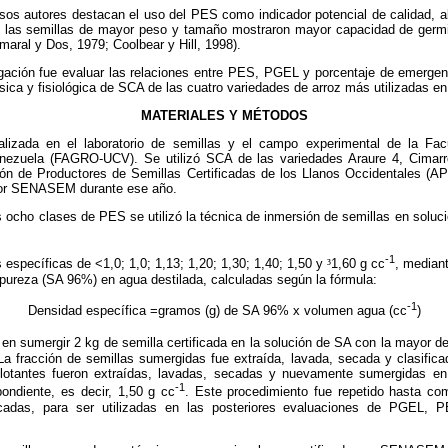
rsos autores destacan el uso del PES como indicador potencial de calidad, a
 las semillas de mayor peso y tamaño mostraron mayor capacidad de germi
aral y Dos, 1979; Coolbear y Hill, 1998).
tigación fue evaluar las relaciones entre PES, PGEL y porcentaje de emer
ísica y fisiológica de SCA de las cuatro variedades de arroz más utilizadas en
MATERIALES Y MÉTODOS
ealizada en el laboratorio de semillas y el campo experimental de la Fa
enezuela (FAGRO-UCV). Se utilizó SCA de las variedades Araure 4, Cima
ión de Productores de Semillas Certificadas de los Llanos Occidentales 
 por SENASEM durante ese año.
s ocho clases de PES se utilizó la técnica de inmersión de semillas en soluc
-1
 específicas de <1,0; 1,0; 1,13; 1,20; 1,30; 1,40; 1,50 y
³
1,60 g cc
, median
pureza (SA 96%) en agua destilada, calculadas según la fórmula:
-1
Densidad específica =gramos (g) de SA 96% x volumen agua (cc
)
 en sumergir 2 kg de semilla certificada en la solución de SA con la mayor d
La fracción de semillas sumergidas fue extraída, lavada, secada y clasifi
 flotantes fueron extraídas, lavadas, secadas y nuevamente sumergidas en
-1
pondiente, es decir, 1,50 g cc
. Este procedimiento fue repetido hasta co
icadas, para ser utilizadas en las posteriores evaluaciones de PGEL,