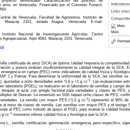
 proyecto denominado Caracterización del proceso de
Indicadore
de arroz en Venezuela. Financiado por el Convenio Fonacit-
NIA.
Links rela
Central de Venezuela. Facultad de Agronomía. Instituto de
Compartilh
. Maracay 2101, estado Aragua. Venezuela. E-mail:
Mais
Mais
. Instituto Nacional de Investigaciones Agrícolas. Centro
es Agropecuarias. Apto 4563. Maracay 2101. Venezuela.
Permali
.ve
milla certificada de arroz (SCA) de óptima calidad mejoraría la competitividad
inación y pureza evalúan insuficientemente la calidad integral de la SCA. E
a emergencia en campo (PEC) como indicadores de calidad física y fisiológic
AP 1 y Palmar. Para determinar la uniformidad de la SCA, las semillas se
-1
), ajustadas a ocho densidades entre
³
1,6 y <1 g cc
. Las evaluaciones en
en laboratorio (PGEL), se realizaron en el laboratorio de semillas y campo d
bloques al azar, con arreglo factorial para variedades y clases de PES,
últiples de Duncan. La inmersión en SDA separó ocho clases de PES, confi
-1
variedades. La semilla con mayor PES (
³
1,6 g cc
) representó el 90% d
te al resto de clases de semilla. Las semillas con mayor PES y el testig
avala al PEC como método de apoyo al PGEL para evaluar la calidad fisiológi
-1
6 g cc
mostraron inferior calidad física y fisiológica que la SCA.
tiva
L.; semilla; certificación; germinación; emergencia; peso específico; vigor