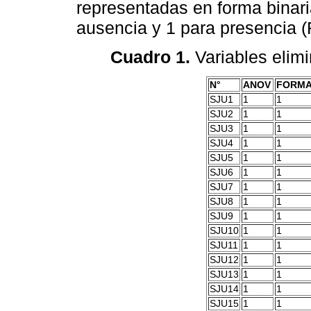
representadas en forma binaria
ausencia y 1 para presencia (
Cuadro 1.
Variables elimi
N°
ANOV
FORM
SJU1
1
1
SJU2
1
1
SJU3
1
1
SJU4
1
1
SJU5
1
1
SJU6
1
1
SJU7
1
1
SJU8
1
1
SJU9
1
1
SJU10
1
1
SJU11
1
1
SJU12
1
1
SJU13
1
1
SJU14
1
1
SJU15
1
1