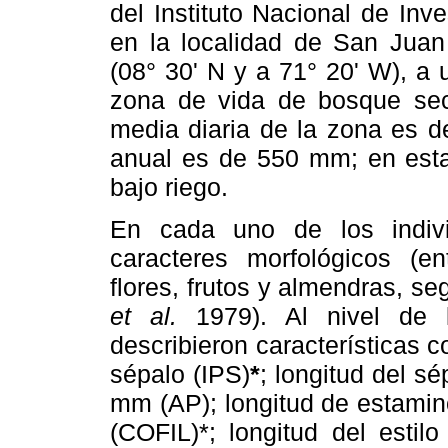
del Instituto Nacional de Inv
en la localidad de San Juan 
(08° 30' N y a 71° 20' W), a 
zona de vida de bosque sec
media diaria de la zona es d
anual es de 550 mm; en esta
bajo riego.
En cada uno de los indiv
caracteres morfológicos (ent
flores, frutos y almendras, s
et al.
1979). Al nivel de l
describieron características 
sépalo (IPS)
*
; longitud del s
mm (AP); longitud de estamin
(COFIL)*; longitud del esti