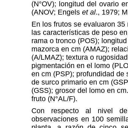
(N°OV); longitud del ovario 
(ANOV; Engels
et al
., 1979; 
En los frutos se evaluaron 35
las características de peso e
rama o tronco (POS); longitu
mazorca en cm (AMAZ); relac
(A/LMAZ); textura o rugosidad
pigmentación en el lomo (PLO
en cm (PSP); profundidad de 
de surco primario en cm (GSP
(GSS); grosor del lomo en cm
fruto (N°AL/F).
Con respecto al nivel d
observaciones en 100 semilla
planta, a razón de cinco sem