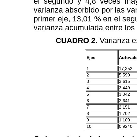
el segundo y 4,8 veces mayo
varianza absorbido por las var
primer eje, 13,01 % en el seg
varianza acumulada entre los 
CUADRO 2.
Varianza ex
Ejes
Autoval
1
17,352
2
5,590
3
3,615
4
3,449
5
3,042
6
2,641
7
2,151
8
1,702
9
1,100
10
0,9240