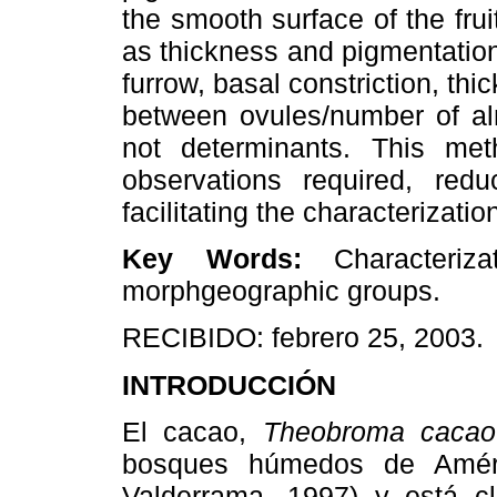
the smooth surface of the fruit
as thickness and pigmentation 
furrow, basal constriction, thi
between ovules/number of al
not determinants. This meth
observations required, red
facilitating the characterizat
Key Words:
Characteriza
morphgeographic groups.
RECIBIDO: febrero 25, 2003.
INTRODUCCIÓN
El cacao,
Theobroma cacao
bosques húmedos de Améric
Valderrama, 1997) y está cla