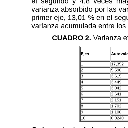
el segundo y 4,8 veces mayo
varianza absorbido por las var
primer eje, 13,01 % en el seg
varianza acumulada entre los 
CUADRO 2.
Varianza ex
Ejes
Autoval
1
17,352
2
5,590
3
3,615
4
3,449
5
3,042
6
2,641
7
2,151
8
1,702
9
1,100
10
0,9240