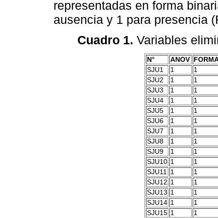
representadas en forma binaria
ausencia y 1 para presencia (
Cuadro 1.
Variables elimi
N°
ANOV
FORM
SJU1
1
1
SJU2
1
1
SJU3
1
1
SJU4
1
1
SJU5
1
1
SJU6
1
1
SJU7
1
1
SJU8
1
1
SJU9
1
1
SJU10
1
1
SJU11
1
1
SJU12
1
1
SJU13
1
1
SJU14
1
1
SJU15
1
1