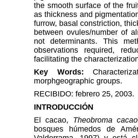
the smooth surface of the fruit
as thickness and pigmentation 
furrow, basal constriction, thi
between ovules/number of al
not determinants. This meth
observations required, red
facilitating the characterizat
Key Words:
Characteriza
morphgeographic groups.
RECIBIDO: febrero 25, 2003.
INTRODUCCIÓN
El cacao,
Theobroma cacao
bosques húmedos de Améric
Valderrama, 1997) y está cla