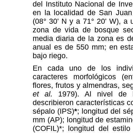
del Instituto Nacional de Inv
en la localidad de San Juan 
(08° 30' N y a 71° 20' W), a 
zona de vida de bosque sec
media diaria de la zona es d
anual es de 550 mm; en esta
bajo riego.
En cada uno de los indiv
caracteres morfológicos (ent
flores, frutos y almendras, s
et al.
1979). Al nivel de l
describieron características 
sépalo (IPS)
*
; longitud del s
mm (AP); longitud de estamin
(COFIL)*; longitud del esti