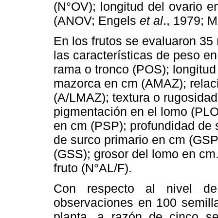
(N°OV); longitud del ovario 
(ANOV; Engels
et al
., 1979; 
En los frutos se evaluaron 35
las características de peso e
rama o tronco (POS); longitu
mazorca en cm (AMAZ); relac
(A/LMAZ); textura o rugosidad
pigmentación en el lomo (PLO
en cm (PSP); profundidad de 
de surco primario en cm (GSP
(GSS); grosor del lomo en cm
fruto (N°AL/F).
Con respecto al nivel d
observaciones en 100 semilla
planta, a razón de cinco sem