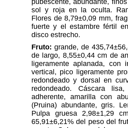
pubescente, abundante, finos 
sol y roja en la oculta. Ra
Flores de 8,79±0,09 mm, fraga
fuerte y el estambre fértil e
disco estrecho.
Fruto:
grande, de 435,74±56,
de largo, 8,55±0,44 cm de a
ligeramente aplanada, con i
vertical, pico ligeramente p
redondeado y dorsal en cur
redondeado. Cáscara lisa
adherente, amarilla con abun
(Pruina) abundante, gris. Le
Pulpa gruesa 2,98±1,29 cm,
65,91±6,21% del peso del fruto