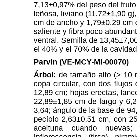
7,13±0,97% del peso del fruto.
leñosa, liviano (11,72±1,90 g
cm de ancho y 1,79±0,29 cm d
saliente y fibra poco abundant
ventral. Semilla de 13,45±7,
el 40% y el 70% de la cavidad
Parvin (VE-MCY-MI-00070)
Árbol:
de tamaño alto (> 10 m
copa circular, con dos flujos
12,89 cm
;
hojas erectas, lanc
22,89±1,85 cm de largo y 6,2
3,64; ángulo de la base de 94
pecíolo 2,63±0,51 cm, con 25
aceituna cuando nuevas;
Inflorescencia (tirso) pir