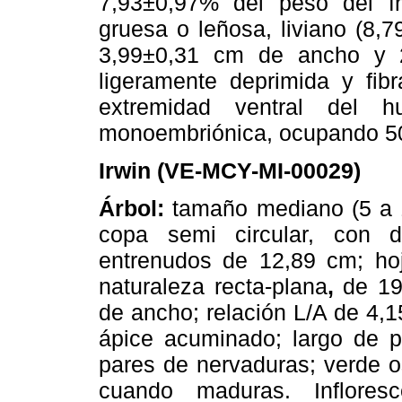
7,93±0,97% del peso del fru
gruesa o leñosa, liviano (8,
3,99±0,31 cm de ancho y 2
ligeramente deprimida y fib
extremidad ventral del h
monoembriónica, ocupando 50
Irwin (VE-MCY-MI-00029)
Árbol:
tamaño mediano (5 a 1
copa semi circular, con d
entrenudos de 12,89 cm; hoja
naturaleza recta-plana
,
de 19
de ancho; relación L/A de 4,1
ápice acuminado; largo de p
pares de nervaduras; verde 
cuando maduras. Infloresc