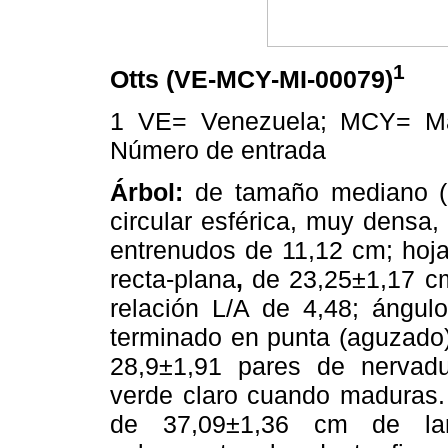
1
Otts (VE-MCY-MI-00079)
1 VE= Venezuela; MCY= M
Número de entrada
Árbol:
de tamaño mediano (5
circular esférica, muy densa,
entrenudos de 11,12 cm; hoja
recta-plana
,
de 23,25±1,17 cm
relación L/A de 4,48; ángul
terminado en punta (aguzado)
28,9±1,91 pares de nervad
verde claro cuando maduras. I
de 37,09±1,36 cm de lar