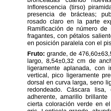
Inflorescencia (tirso) piram
presencia de brácteas; pub
rosado claro en la parte ex
Ramificación de número de 
fragantes, con pétalos saliente
en posición paralela con el pi
Fruto:
grande, de 476,60±63,5
largo, 8,54±0,32 cm de anc
ligeramente aplanada, con i
vertical, pico ligeramente p
dorsal en curva larga, seno l
redondeado. Cáscara lisa
adherente, amarillo brillant
cierta coloración verde en el
gris. Lenticela grande, abun