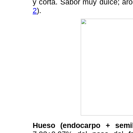
y corta. Sabor muy dulce; a
2
).
Hueso (endocarpo + semil