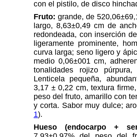
con el pistilo, de disco hincha
Fruto:
grande, de 520,06±69,
largo, 8,63±0,49 cm de anch
redondeada, con inserción del
ligeramente prominente, hom
curva larga; seno ligero y ápi
medio 0,06±001 cm, adherent
tonalidades rojizo púrpura, 
Lenticela pequeña, abundan
3,17 ± 0,22 cm, textura firme
peso del fruto, amarillo con t
y corta. Sabor muy dulce; a
1
).
Hueso (endocarpo + semi
7,93±0,97% del peso del fru