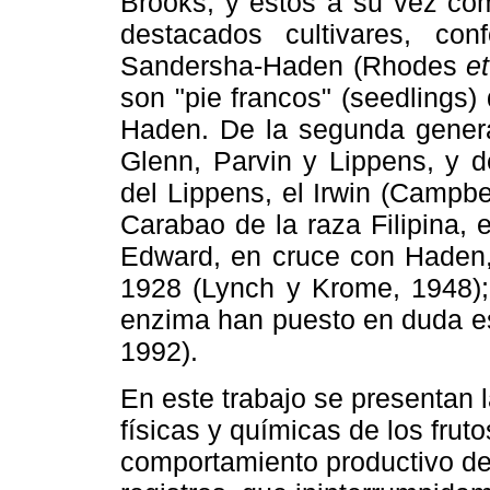
Brooks, y estos a su vez com
destacados cultivares, co
Sandersha-Haden (Rhodes
et
son "pie francos" (seedlings) 
Haden. De la segunda genera
Glenn, Parvin y Lippens, y d
del Lippens, el Irwin (Campb
Carabao de la raza Filipina,
Edward, en cruce con Haden
1928 (Lynch y Krome, 1948);
enzima han puesto en duda es
1992).
En este trabajo se presentan l
físicas y químicas de los frut
comportamiento productivo de