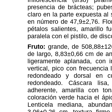
presencia de brácteas; pubes
claro en la parte expuesta al 
en número de 47,9±2,76. Flo
pétalos salientes, amarillo f
paralela con el pistilo, de dis
Fruto:
grande, de 508,88±126
de largo, 8,83±0,66 cm de a
ligeramente aplanada, con i
vertical, pico con frecuencia
redondeado y dorsal en c
redondeado. Cáscara lisa
adherente, amarilla con ton
coloración verde hacia el ápic
Lenticela mediana, abundan
3,06±0,26 cm, textura firme