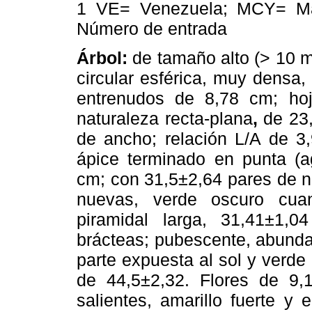
1 VE= Venezuela; MCY= Mar
Número de entrada
Árbol:
de tamaño alto (> 10 m
circular esférica, muy densa,
entrenudos de 8,78 cm; hoja
naturaleza recta-plana
,
de 23,
de ancho; relación L/A de 3,
ápice terminado en punta (a
cm; con 31,5±2,64 pares de 
nuevas, verde oscuro cuand
piramidal larga, 31,41±1,
brácteas; pubescente, abundan
parte expuesta al sol y verde
de 44,5±2,32. Flores de 9,
salientes, amarillo fuerte y 