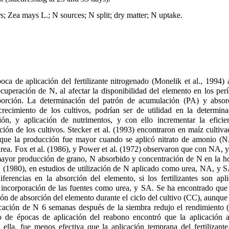
rs; Zea mays L.; N sources; N split; dry matter; N uptake.
ca de aplicación del fertilizante nitrogenado (Monelik et al., 1994)
uperación de N, al afectar la disponibilidad del elemento en los per
orción. La determinación del patrón de acumulación (PA) y absor
crecimiento de los cultivos, podrían ser de utilidad en la determi
ción, y aplicación de nutrimentos, y con ello incrementar la eficie
ión de los cultivos. Stecker et al. (1993) encontraron en maíz cultiva
, que la producción fue mayor cuando se aplicó nitrato de amonio (
 urea. Fox et al. (1986), y Power et al. (1972) observaron que con NA, 
ayor producción de grano, N absorbido y concentración de N en la h
(1980), en estudios de utilización de N aplicado como urea, NA, y SA
ferencias en la absorción del elemento, si los fertilizantes son ap
o incorporación de las fuentes como urea, y SA. Se ha encontrado que 
rón de absorción del elemento durante el ciclo del cultivo (CC), aunque
icación de N 6 semanas después de la siembra redujo el rendimiento (
 de épocas de aplicación del reabono encontró que la aplicación 
ella, fue menos efectiva que la aplicación temprana del fertilizant