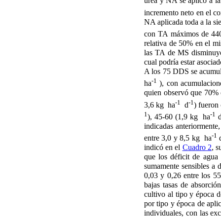
urea y NA se aplicó a la 
incremento neto en el c
NA aplicada toda a la 
con TA máximos de 44
relativa de 50% en el m
las TA de MS disminuyer
cual podría estar asocia
A los 75 DDS se acumuló
-1
ha
), con acumulacione
quien observó que 70% d
-1
-1
3,6 kg ha
d
) fueron
1
-1
), 45-60 (1,9 kg ha
indicadas anteriormente,
-1
entre 3,0 y 8,5 kg ha
indicó en el
Cuadro 2
, s
que los déficit de agua 
sumamente sensibles a dé
0,03 y 0,26 entre los 55
bajas tasas de absorció
cultivo al tipo y época d
por tipo y época de apli
individuales, con las ex