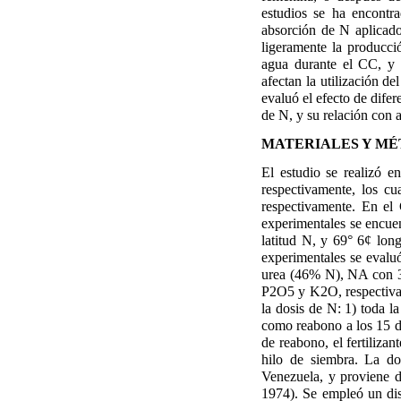
estudios se ha encontra
absorción de N aplicado 
ligeramente la producci
agua durante el CC, y p
afectan la utilización de
evaluó el efecto de difer
de N, y su relación con a
MATERIALES Y M
El estudio se realizó e
respectivamente, los c
respectivamente. En el C
experimentales se encuen
latitud N, y 69° 6¢ long
experimentales se evaluó
urea (46% N), NA con 3
P2O5 y K2O, respectivame
la dosis de N: 1) toda l
como reabono a los 15 d; 
de reabono, el fertiliza
hilo de siembra. La d
Venezuela, y proviene d
1974). Se empleó un dis