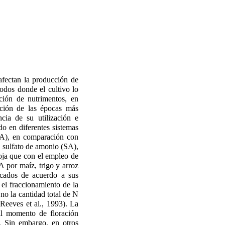
 afectan la producción de
íodos donde el cultivo lo
ción de nutrimentos, en
nación de las épocas más
ncia de su utilización e
do en diferentes sistemas
NA), en comparación con
y sulfato de amonio (SA),
oja que con el empleo de
 por maíz, trigo y arroz
licados de acuerdo a sus
el fraccionamiento de la
 no la cantidad total de N
Reeves et al., 1993). La
al momento de floración
e. Sin embargo, en otros