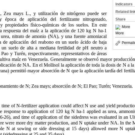
Indicators
Related lin
 Zea mays L., y utilización de nitrógeno puede ser
 época de aplicación del fertilizante nitrogenado,
Share
 y propiedades físico-químicas de los suelos. En este
More
a respuesta del maíz a la aplicación de 120 kg N ha-1
More
 urea, nitrato de amonio (NA), y una fuente amoniacal
a de aplicación del reabono en un suelo ácido de baja
Permali
en un suelo de alta a mediana fertilidad de pH neutro a
l Pao y Turén, respectivamente, representativos de áreas
ultiva maíz en Venezuela. Generalmente se observó mayor producción 
licación de NA. En el Mollisol la aplicación de toda la dosis de N a la
rana) permitió mayor absorción de N que la aplicación tardía del fertili
namiento de N; Zea mays; absorción de N; El Pao; Turén; Venezuela.
time of N-fertilizer application could affect N use and yield product
ze response to application of 120 kg N ha-1 applied as urea, ammon
6), and time of application of the sidedress was evaluated in an Ult
re were more dry matter production, and N uptake under NA. In the Mol
le N at sowing or side dressing at 15 days) allowed more N uptak
t (sidedressing at 25 and 35 days).