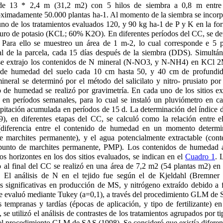
 de 13 * 2,4 m (31,2 m2) con 5 hilos de siembra a 0,8 m entre h
ximadamente 50.000 plantas ha-1. Al momento de la siembra se incorpo
no de los tratamientos evaluados 120, y 90 kg ha-1 de P y K en la for
ro de potasio (KCL; 60% K2O). En diferentes períodos del CC, se de
Para ello se muestreo un área de 1 m-2, lo cual corresponde e 5 pl
ral de la parcela, cada 15 días después de la siembra (DDS). Simultán
e extrajo los contenidos de N mineral (N-NO3, y N-NH4) en KCl 2
o de humedad del suelo cada 10 cm hasta 50, y 40 cm de profundid
neral se determinó por el método del salicilato y nitro- prusiato por
o de humedad se realizó por gravimetría. En cada uno de los sitios e
 en períodos semanales, para lo cual se instaló un pluviómetro en ca
ipitación acumulada en períodos de 15 d. La determinación del índice
9), en diferentes etapas del CC, se calculó como la relación entre e
diferencia entre el contenido de humedad en un momento determi
 marchites permanente), y el agua potencialmente extractable (con
punto de marchites permanente, PMP). Los contenidos de humedad 
s horizontes en los dos sitios evaluados, se indican en el
Cuadro 1
. 
o al final del CC se realizó en una área de 7,2 m2 (54 plantas m2) en l
s. El análisis de N en el tejido fue según el de Kjeldahl (Bremne
as significativas en producción de MS, y nitrógeno extraído debido a
se evaluó mediante Tukey (
a
=0,1), a través del procedimiento GLM de 
s tempranas y tardías (épocas de aplicación, y tipo de fertilizante)
se utilizó el análisis de contrastes de los tratamientos agrupados por ti
el procedimiento GLM de SAS (1998). Se consideró que existía diferencia