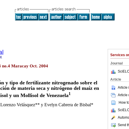
al
Services 
2X
Journal
4 no.4 Maracay Oct. 2004
SciELO
Article
n y tipo de fertilizante nitrogenado sobre el
ión de materia seca y nitrógeno del maíz en
Article
1
isol y un Mollisol de Venezuela
Article
How to 
Lorenzo Velásquez** y Evelyn Cabrera de Bisbal*
SciELO
Automat
Send th