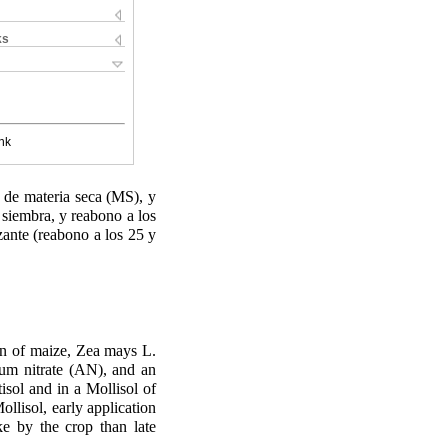
ks
nk
de materia seca (MS), y
 siembra, y reabono a los
zante (reabono a los 25 y
ion of maize, Zea mays L.
ium nitrate (AN), and an
isol and in a Mollisol of
lisol, early application
e by the crop than late