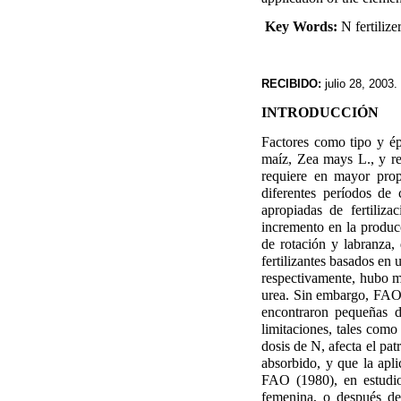
Key Words:
N fertilize
RECIBIDO:
julio 28, 2003.
INTRODUCCIÓN
Factores como tipo y épo
maíz, Zea mays L., y rec
requiere en mayor prop
diferentes períodos de 
apropiadas de fertiliza
incremento en la producc
de rotación y labranza
fertilizantes basados en
respectivamente, hubo m
urea. Sin embargo, FAO 
encontraron pequeñas di
limitaciones, tales com
dosis de N, afecta el pat
absorbido, y que la apl
FAO (1980), en estudio
femenina, o después de 