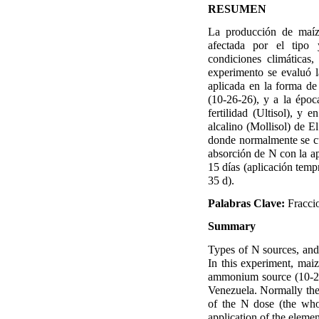
RESUMEN
La producción de maíz,
afectada por el tipo y
condiciones climáticas,
experimento se evaluó l
aplicada en la forma de
(10-26-26), y a la époc
fertilidad (Ultisol), y 
alcalino (Mollisol) de E
donde normalmente se c
absorción de N con la ap
15 días (aplicación temp
35 d).
Palabras Clave:
Fraccio
Summary
Types of N sources, and 
In this experiment, mai
ammonium source (10-26-2
Venezuela. Normally the
of the N dose (the who
application of the elemen