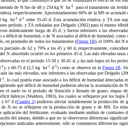
siembra, lo que contribuyó a que no se visualizara el efecto de los trat
-1
ontenido de N fue de 48 y 254 kg N ha
para el tratamiento sin fertiliz
siembra), respectivamente. Aproximadamente 60% de la MS se acumuló 
-1
-1
0 kg ha
d
entre 35-45 d. Esta acumulación relativa, y TA son sup
ismo período, y TA señaladas por Delgado (2002) para el mismo híbri
on drásticamente luego de 45 d, y fueron inferiores a las observada
do a déficit de humedad, o de N asociados al déficit de humedad, como s
, en promedio de todos los tratamientos (
Figura 1B
), el 100% del N 
s parciales de 62 y 79% a los 45 y 60 d, respectivamente, coincidi
el N absorbido ocurrió en los primeros 45 d. Las más elevadas tasas 
 observadas en el período 15-30 y 30-45 d, y las más bajos en los perí
-1
-1
-1
d
), y 60-75 d (2,5 kg ha
d
) como se observa en la
Figura 1B
. S
 aún las más elevadas, son inferiores a las observadas por Delgado (200
-1
d
, lo cual podría estar asociado a los déficit de humedad detectadas
ugiriendo qué déficit de humedad pudieron afectar la acumulación de N.
en el suelo en el período de floración y llenado de grano, etapas de
ficit hídricos (Waldren, 1983), los cuales se reflejaron por los bajos
 y 67 d (
Cuadro 2
) pudieron afectar notablemente la producción de g
n de N no se reflejaron en la producción de grano y de MS. En relac
e aplicación del fertilizante, evaluado mediante análisis de contrastes
cación del mismo, debido a que no se observaron diferencias significativ
cepciones indicadas anteriormente, sólo se constataron diferencias signi