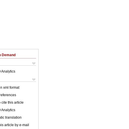
on Demand
 Analytics
 in xml format
 references
cite this article
 Analytics
ic translation
is article by e-mail