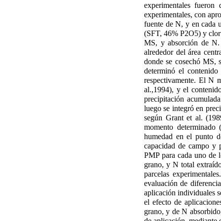
experimentales fueron
experimentales, con apro
fuente de N, y en cada u
(SFT, 46% P2O5) y cloru
MS, y absorción de N. 
alrededor del área cent
donde se cosechó MS, s
determinó el contenid
respectivamente. El N mi
al.,1994), y el contenid
precipitación acumulada
luego se integró en prec
según Grant et al. (198
momento determinado (
humedad en el punto de
capacidad de campo y 
PMP para cada uno de lo
grano, y N total extraíd
parcelas experimentale
evaluación de diferenci
aplicación individuales 
el efecto de aplicacione
grano, y de N absorbido, 
de aplicación, mediante 