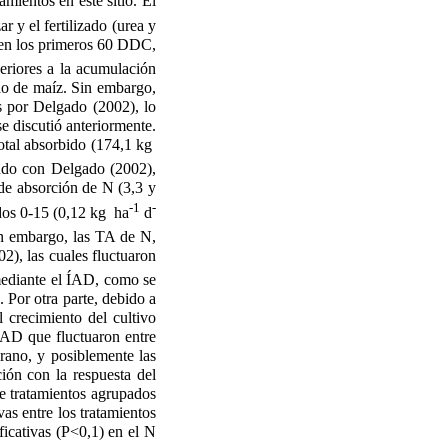
amientos en este sitio. El
ar y el fertilizado (urea y
en los primeros 60 DDC,
eriores a la acumulación
do de maíz. Sin embargo,
s por Delgado (2002), lo
e discutió anteriormente.
total absorbido (174,1 kg
endo con Delgado (2002),
de absorción de N (3,3 y
-1
-
odos 0-15 (0,12 kg ha
d
in embargo, las TA de N,
2), las cuales fluctuaron
 mediante el ÍAD, como se
 Por otra parte, debido a
l crecimiento del cultivo
 ÍAD que fluctuaron entre
rano, y posiblemente las
ión con la respuesta del
 de tratamientos agrupados
as entre los tratamientos
ficativas (P<0,1) en el N