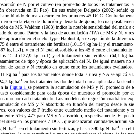
bsorción de N por el cultivo (en promedio de todos los tratamientos l
ón observada en El Pao). En sus trabajos Delgado (2002) señaló q
ismo híbrido de maíz ocurre en los primeros 45 DCC. Contrariamente
eron en la etapa de floración y llenado de grano, lo cual posiblemen
ción de MS. Waldren (1983) indica la notable sensibilidad del maíz a dé
nado de grano. Patrón y la tasa de acumulación (TA) de MS y N, y res
 de aplicación en el suelo Typic Haplustul, a excepción de la diferencia
 d entre el tratamiento sin fertilizar (10.154 kg ha-1) y el tratamient
567 kg ha-1), y en el N total absorbido a los 45 d entre el tratamiento
os 15 d (127,9 kg ha-1) y el tratamiento sin fertilizar (64,1 kg ha
 tratamientos de tipo y época de aplicación del N. De igual manera no 
cción de grano y N extraído en grano entre los tratamientos evaluados
-1
811 kg ha
para los tratamientos donde toda la urea y NA se aplicó a l
-1
24,7 kg ha
en los tratamientos donde toda la urea aplicada a la siemb
En la
Figura 1
se presenta la acumulación de MS y N, promedio de to
justó considerando para cada época de muestreo el promedio por ca
tos uno por cada tratamiento. Los modelos de regresión cuadrático ex
acumulación de MS y N absorbido en función del tiempo desde la si
ivos, con valores de F (radio entre cuadrado medio del tratamiento y 
túan entre 516 y 477 para MS y N absorbido, respectivamente. Es posib
del suelo en los primeros 7 DCC, que alcanzaron cantidades acumulad
-1
-1
kg N ha
en el tratamiento sin fertilizar, y hasta 390 kg N ha
en el t