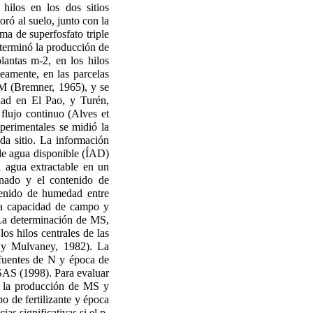
ilos en los dos sitios
ró al suelo, junto con la
ma de superfosfato triple
terminó la producción de
antas m-2, en los hilos
eamente, en las parcelas
M (Bremner, 1965), y se
ad en El Pao, y Turén,
 flujo continuo (Alves et
xperimentales se midió la
da sitio. La información
 de agua disponible (ÍAD)
l agua extractable en un
nado y el contenido de
tenido de humedad entre
a capacidad de campo y
La determinación de MS,
os hilos centrales de las
r y Mulvaney, 1982). La
 fuentes de N y época de
SAS (1998). Para evaluar
 en la producción de MS y
po de fertilizante y época
s significativas si el p-