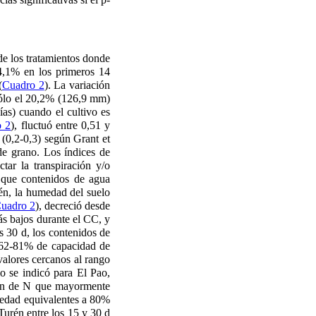
de los tratamientos donde
14,1% en los primeros 14
(
Cuadro 2
). La variación
 sólo el 20,2% (126,9 mm)
ías) cuando el cultivo es
o 2
), fluctuó entre 0,51 y
 (0,2-0,3) según Grant et
de grano. Los índices de
tar la transpiración y/o
 que contenidos de agua
rén, la humedad del suelo
uadro 2
), decreció desde
ás bajos durante el CC, y
s 30 d, los contenidos de
l 62-81% de capacidad de
valores cercanos al rango
mo se indicó para El Pao,
rción de N que mayormente
medad equivalentes a 80%
urén entre los 15 y 30 d