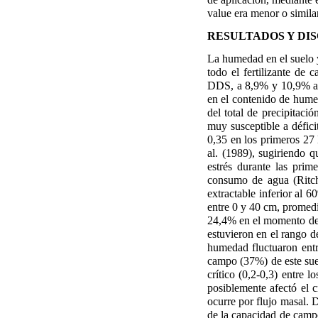
value era menor o similar
RESULTADOS Y DI
La humedad en el suelo y
todo el fertilizante de
DDS, a 8,9% y 10,9% a 
en el contenido de humed
del total de precipitaci
muy susceptible a défic
0,35 en los primeros 27 
al. (1989), sugiriendo 
estrés durante las prim
consumo de agua (Ritch
extractable inferior al 
entre 0 y 40 cm, promedio
24,4% en el momento de l
estuvieron en el rango d
humedad fluctuaron entr
campo (37%) de este sue
crítico (0,2-0,3) entre 
posiblemente afectó el c
ocurre por flujo masal.
de la capacidad de camp