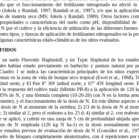
do que el fraccionamiento del fertilizante nitrogenado no afectó l
(Jokela y Randall, 1997; Randall et al., 1997), y/o que la aplicación
ón de materia seca (MS; Jokela y Randall, 1989). Otros factores com
ropiedades o características del suelo como pH, disponibilidad de n
l N por el cultivo y la eficiencia de utilización de las diferentes fuente
entes tipos, y épocas de aplicación de fertilizantes nitrogenados en la
lgunas características edafo-climáticas de los sitios evaluados.
ÉTODOS
n un suelo Fluventic Haplustoll, y un Typic Haplustul de los estad
uales habían estado previamente en barbecho y pastura natural por p
uadro 1 se indica las características principales de los sitios exper
tran en la zona de vida de bosque seco tropical (Ewel et al., 1968). 
itud oeste, y El Pao 8° 30¢ latitud norte, y 67° 45¢ longitud oeste. 
 la respuesta del cultivo maíz (híbrido PB-8) a la aplicación de 120 
5% de N, y una fórmula completa (10-26-26) con N en la forma am
nte), y el fraccionamiento de la dosis de N. En este último aspecto s
a dosis de N al momento de la siembra; 2) 2/3 de la dosis de N al mo
3) similar al 2, pero el reabono a los 25 d; 4) similar al 2, con reabon
nte se aplicó, y cubrió en una zanja de 5 cm de profundidad alejada 
osis de N empleada (120 kg N ha-1) es la dosis normalmente re
e estudios previos de evaluación de dosis de N (González et al., 1
eño de bloques completamente aleatorizados, con 4 repeticiones por t