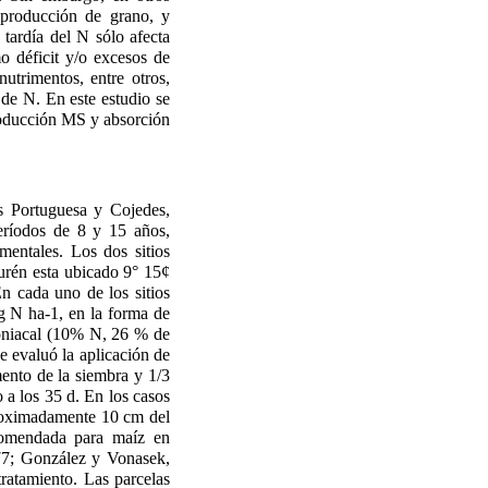
a producción de grano, y
 tardía del N sólo afecta
o déficit y/o excesos de
utrimentos, entre otros,
s de N. En este estudio se
 producción MS y absorción
os Portuguesa y Cojedes,
eríodos de 8 y 15 años,
imentales. Los dos sitios
Turén esta ubicado 9° 15¢
En cada uno de los sitios
kg N ha-1, en la forma de
oniacal (10% N, 26 % de
e evaluó la aplicación de
mento de la siembra y 1/3
o a los 35 d. En los casos
aproximadamente 10 cm del
comendada para maíz en
977; González y Vonasek,
ratamiento. Las parcelas