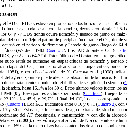
 a 0,1.
SCUSIÓN
 el ÍAD en El Pao, estuvo en promedio de los horizontes hasta 50 cm 
 cada fuente evaluada se aplicó a la siembra, decrecieron desde 17,5-
los 64 y 77 DDS donde ocurre floración y llenado de grano de maíz 
ad del suelo reflejó el patrón de precipitación durante el CC, donde
ón ocurrió en el período de floración y llenado de grano (luego de 64 d
it hídrico (Waldren, 1983;
Cuadro 2
). Los ÍAD durante el CC (
Cuadr
DDS, y 0,2 a los 64-77 d. Estos últimos ÍAD están en el rango crítico
que hubo estrés de humedad en etapas críticas de floración y llenado 
eras etapas del CC, aunque no alcanzaron el rango crítico, pudo afec
ie, 1981), y con ello absorción de N. Carcova et al. (1998) indica
60% del agua disponible puede afectar la absorción de la misma. En Tu
 de los tratamientos donde todo el fertilizante se aplicó a la siembra (
C
a siembra, hasta 16,1% a los 30 d. Estos últimos valores fueron los m
el PMP (9 y 16%) para este sitio experimental (
Cuadro 1
). Luego de lo
e 22,1% a los 45 d, y 29,7% al final del CC, lo cual corresponde a
lo (
Cuadro 1
). Los ÍAD fluctuaron entre 0,16 y 0,71 (
Cuadro 2
), con 
los 15 y 30 d. Estas bajas fracciones de agua extractable, similar a co
recimiento del ÁF, fotosíntesis, y transpiración, y con ello la abso
 Debreczeni (2000), observó mayor absorción de N a contenidos de hu
o que a 65% de la misma. Los bajos contenidos de agua disponible en T