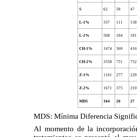
S
62
58
47
L-1%
337
111
138
L-2%
508
184
181
CH-1%
1474
369
416
CH-2%
3358
751
752
Z-1%
1161
277
229
Z-2%
1671
375
210
MDS
164
26
27
MDS
: Mínima Diferencia Signific
Al momento de la incorporación