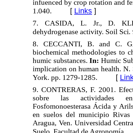
infuenced by crop rotation and fer
[
Links
]
1.040.
7. CASIDA, L. Jr., D. KL
dehydrogenase activity. Soil Sci
.
8. CECCANTI, B. and C. GA
biochemical methodologies to ch
humic substances.
In:
Humic Subs
implication on human health. N. 
[
Lin
York. pp. 1279-1285.
9.
CONTRERAS, F. 2001. Efecto
sobre las actividades enz
Fosfomonoesterasa Ácida y Arilsu
en suelos del municipio Rivas 
Aragua, Ven. Universidad Centra
Suelo. Facultad de Agronomía.