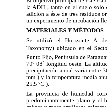
El objetivo principal de este est
la ADH
, tanto en el suelo solo
adición a éste de tres residuos o
un experimento de incubación lle
MATERIALES Y MÉTODOS
Se utilizó el Horizonte A d
Taxonomy) ubicado en el Sector 
Punto Fijo, Península de Paraguan
70º 08´ longitud oeste. La altit
precipitación anual varia entre 
mm
) y la temperatura media an
25,5 ºC
).
La provincia de humedad corre
predominantemente plano y el b
calizas y rocas arcillosas calcár