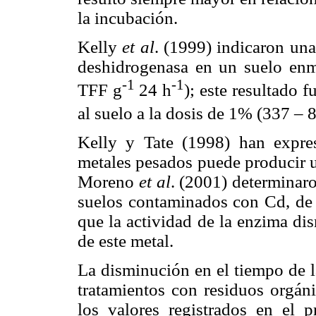
la incubación.
Kelly
et al
.
(1999) indicaron una
deshidrogenasa en un suelo en
-1
-1
TFF g
24 h
); este resultado f
al suelo a la dosis de 1% (337 –
Kelly y Tate (1998) han expre
metales pesados puede producir
Moreno
et al
. (2001) determinar
suelos contaminados con Cd, de d
que la actividad de la enzima di
de este metal.
La disminución en el tiempo de l
tratamientos con residuos orgáni
los valores registrados en el 