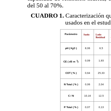
del 50 al 70%.
CUADRO 1.
Caracterización qu
usados en el estudi
Parámetro
Suelo
Lodo
Residual
pH ( H
O )
8,06
6,5
2
 1
0,09
1,93
CE ( dS m
)
COT ( % )
0,64
25,33
N Total ( % )
0,06
2,04
C / N
10,16
12,5
P Total ( % )
0,07
0,13