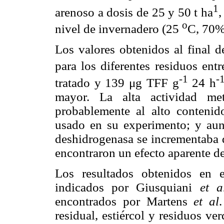
1
arenoso a dosis de 25 y 50 t ha
,
o
nivel de invernadero (25
C, 70%
Los valores obtenidos al final 
para los diferentes residuos en
-1
-
tratado y 139 μg TFF g
24 h
mayor. La alta actividad met
probablemente al alto contenid
usado en su experimento; y aun
deshidrogenasa se incrementaba d
encontraron un efecto aparente de
Los resultados obtenidos en 
indicados por Giusquiani
et a
encontrados por Martens
et al
residual, estiércol y residuos ver