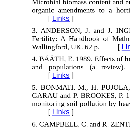
Microbial biomass content and 
organic amendments to a horti
[
Links
]
3. ANDERSON, J. and J. INGR
Fertility: A Handbook of Metho
[
Li
Wallingford, UK. 62 p.
4.
BÄÄTH, E. 1989. Effects of he
and populations (a review)
[
Links
]
5.
BONMATI, M., H. PUJOLA, 
GARAU and P.
BROOKES, P. 1
monitoring soil pollution by he
[
Links
]
6. CAMPBELL, C. and R. ZENTNE