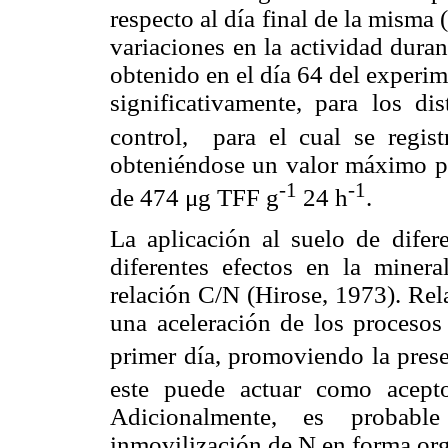
respecto al día final de la misma
variaciones en la actividad duran
obtenido en el día 64 del experi
significativamente, para los dis
control,
para el cual se regi
obteniéndose un valor máximo par
-1
-1
de 474 μg TFF g
24 h
.
La aplicación al suelo de difer
diferentes efectos en la minera
relación C/N (Hirose, 1973). Re
una aceleración de los procesos
primer día, promoviendo la pres
este puede actuar como acept
Adicionalmente, es proba
inmovilización de N en forma org