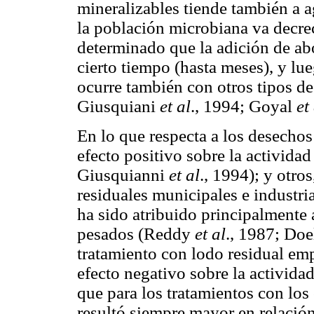
mineralizables tiende también a a
la población microbiana va decre
determinado que la adición de a
cierto tiempo (hasta meses), y l
ocurre también con otros tipos d
Giusquiani
et al
., 1994; Goyal
et
En lo que respecta a los desecho
efecto positivo sobre la activida
Giusquianni
et al
., 1994); y otro
residuales municipales e industria
ha sido atribuido principalmente 
pesados (Reddy
et al
., 1987; Doe
tratamiento con lodo residual emp
efecto negativo sobre la activida
que para los tratamientos con los
resultó siempre mayor en relación 