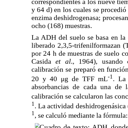
correspondientes a los nueve tiem
y 64 d) en los cuales se procedió
enzima deshidrogenasa; procesando
ocho (168) muestras.
La ADH del suelo se basa en la 
liberado 2,3,5-trifenilformazan 
por 24 h de muestras de suelo con
Casida
et al
., 1964), usando 
calibración se preparó en función
-1
20 y 40 μg de TFF mL
. La
absorbancias de cada una de l
calibración se calcularon las co
1
. La actividad deshidrogenásic
1
, se calculó mediante la fórmula:
donde