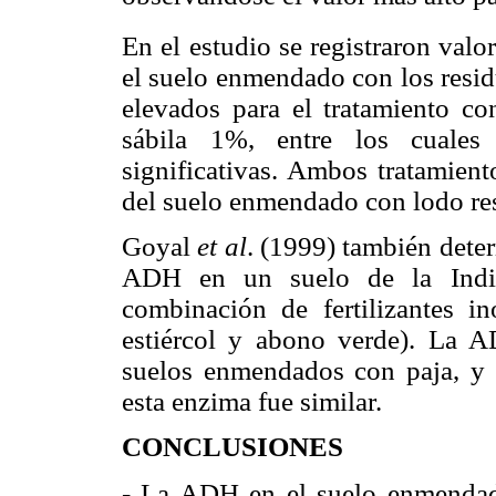
En el estudio se registraron val
el suelo enmendado con los resid
elevados para el tratamiento co
sábila 1%, entre los cuales 
significativas. Ambos tratamient
del suelo enmendado con lodo res
Goyal
et al
.
(1999) también deter
ADH
en un suelo de
la Indi
combinación de fertilizantes i
estiércol y abono verde).
La A
suelos enmendados con paja, y e
esta enzima fue similar.
CONCLUSIONES
-
La ADH
en el suelo enmendado