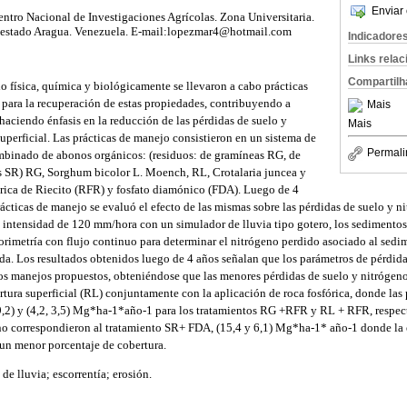
Enviar 
entro Nacional de Investigaciones Agrícolas. Zona Universitaria.
 estado Aragua. Venezuela. E-mail:lopezmar4@hotmail.com
Indicadore
Links rela
Compartilh
o física, química y biológicamente se llevaron a cabo prácticas
para la recuperación de estas propiedades, contribuyendo a
Mais
 haciendo énfasis en la reducción de las pérdidas de suelo y
Mais
uperficial. Las prácticas de manejo consistieron en un sistema de
Permali
mbinado de abonos orgánicos: (residuos: de gramíneas RG, de
s SR) RG, Sorghum bicolor L. Moench, RL, Crotalaria juncea y
órica de Riecito (RFR) y fosfato diamónico (FDA). Luego de 4
ácticas de manejo se evaluó el efecto de las mismas sobre las pérdidas de suelo y ni
a intensidad de 120 mm/hora con un simulador de lluvia tipo gotero, los sedimento
orimetría con flujo continuo para determinar el nitrógeno perdido asociado al sed
rida. Los resultados obtenidos luego de 4 años señalan que los parámetros de pérdid
ntos manejos propuestos, obteniéndose que las menores pérdidas de suelo y nitrógeno
tura superficial (RL) conjuntamente con la aplicación de roca fosfórica, donde las 
 9,2) y (4,2, 3,5) Mg*ha-1*año-1 para los tratamientos RG +RFR y RL + RFR, respe
no correspondieron al tratamiento SR+ FDA, (15,4 y 6,1) Mg*ha-1* año-1 donde la e
un menor porcentaje de cobertura.
e lluvia; escorrentía; erosión.