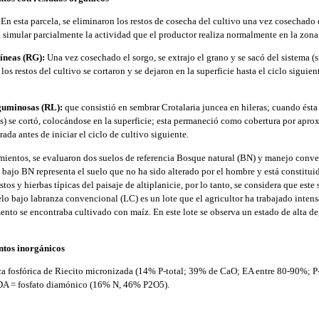
:
En esta parcela, se eliminaron los restos de cosecha del cultivo una vez cosechado 
a simular parcialmente la actividad que el productor realiza normalmente en la zona
íneas (RG):
Una vez cosechado el sorgo, se extrajo el grano y se sacó del sistema (
los restos del cultivo se cortaron y se dejaron en la superficie hasta el ciclo siguie
eguminosas (RL):
que consistió en sembrar Crotalaria juncea en hileras; cuando ésta 
) se cortó, colocándose en la superficie; esta permaneció como cobertura por apr
da antes de iniciar el ciclo de cultivo siguiente.
mientos, se evaluaron dos suelos de referencia Bosque natural (BN) y manejo conve
o bajo BN representa el suelo que no ha sido alterado por el hombre y está constitu
tos y hierbas típicas del paisaje de altiplanicie, por lo tanto, se considera que est
uelo bajo labranza convencional (LC) es un lote que el agricultor ha trabajado inten
nto se encontraba cultivado con maíz. En este lote se observa un estado de alta d
ntos inorgánicos
ca fosfórica de Riecito micronizada (14% P-total; 39% de CaO; EA entre 80-90%; 
FDA = fosfato diamónico (16% N, 46% P2O5).