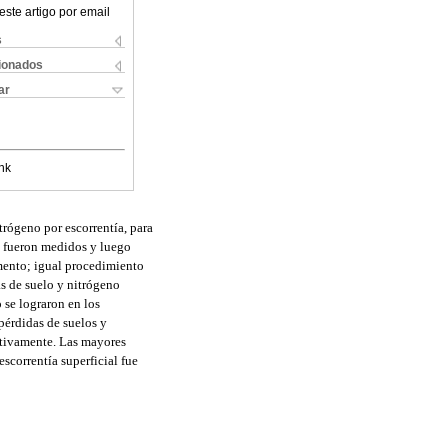
este artigo por email
s
cionados
ar
nk
trógeno por escorrentía, para
s fueron medidos y luego
imento; igual procedimiento
as de suelo y nitrógeno
 se lograron en los
pérdidas de suelos y
ctivamente. Las mayores
scorrentía superficial fue