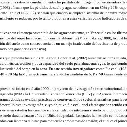
xiste una estrecha correlación entre las pérdidas de nitrógeno por escorrentía y la 
 (1993) afirman que las pérdidas de suelo y agua se reducen en un 85% y 29% resp
mente Tapia et al. (2002), señalan que cuando se emplean sistemas de labranza redu
urrimiento se reducen, por lo tanto proponen a estas variables como indicadores de 
rnativas para el manejo sostenible de los agroecosistemas, en Venezuela en los últim
mientos del sorgo han decrecido considerablemente (Moreno-Larez,1999), lo cual ha
ción del suelo como consecuencia de un manejo inadecuado de los sistema de produ
nado con ganadería extensiva).
mas que presenta los suelos de la zona, López et al. (2002) numeran: acidez elevada
uviométrica, erosión y poca capacidad del suelo para almacenar agua, lo que cond
uctividad del sorgo en la zona. En este sentido investigadores como Pla et al. (198
e 40 y 70 Mg ha-1, respectivamente, siendo las pérdidas de N, P y MO sumamente el
uesto, se inicio en el año 1999 un proyecto de investigación interinstitucional, do
Agrícola (INIA), la Universidad Central de Venezuela (UCV) y la Agencia Internac
ramas donde se evalúan prácticas de conservación de suelos alternativas para la r
desarrolló esta investigación, cuyo objetivo fue evaluar el efecto que han tenido es
as estas en estudiar los cambios en la cantidad de nitrógeno y suelo perdido, produ
e suelo durante cuatro años en Ultisol degradada, las cuales han estado centradas en
dos con labranza mínima para reducir los problemas de erosión; el cual es el prin