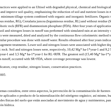
tices were applied to an Ultisol with degraded physical, chemical and biological 
and improve soil quality, emphasizing the reduction of soil and nutrient losses in r
a minimum tillage system combined with organic and inorganic fertilizers. Organi
s residue, RG), Crotalaria juncea (leguminous residue, RL) and without residue (S
sphoric rock (RFR) and diammonium phosphate (FDA). After four years of application
 soil and nitrogen losses in runoff was performed with simulated rain at an intensit
ts were measured, dried and analyzed by the continuous flow colorimetric method 
imilar procedure was done with runoff water. Results obtained after four years indicat
gement treatments. Lower soil and nitrogen losses were associated with higher deg
rock. Soil and nitrogen losses were, respectively, 10,42 Mg* ha-1*year-1 and 9,2
ar-1 and 3,5 Mg* ha-1*year-1 for RL+RFR. The greatest soil (15,40 Mg* ha-1*ye
 as runoff, occurred with SR+FDA, where coverage percentage was lowest.
dicators; crop residue; nitrogen losses; conservation practices.
2005.
temas considera, entre otros aspectos, la prevención de la contaminación de fuentes
nte aplicados o producto de la mineralización del nitrógeno orgánico; así mismo, bu
des físicas del suelo que están asociadas al movimiento de agua y nutrimentos, para
ón hídrica.