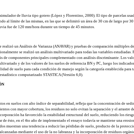
simulador de lluvia tipo gotero (López y Florentino, 2000). El tipo de parcelas usad
ndo al límite de las mismas, en las que se delimitó un área de 30 cm de largo por 3
luvia fue de 120 mm/hora durante un tiempo de 45 minutos.
s se realizó un Análisis de Varianza (ANAVAR) y pruebas de comparación múltiples 
onalmente se realizó un análisis multivariado para todas las variables estudiadas. P
sis de componentes principales complementado con análisis discrimínante. Los valor
ltivariado y de los valores de los suelos de referencia BN y PC, luego los indicado
alidad de suelo para cada condición de manejo según la categoría establecida para tal
 estadístico computarizado STASTICA (Versión 6,0).
ÓN
os en suelos con alto índice de separabilidad, refleja que la concentración de sed
entos con mayor cobertura, los residuos no solo evitan la separación y el arrastre de
ncorporación ha favorecido la estabilidad estructural del suelo, reduciendo los ries
sar de ésto, en el 4to año de implementado el ensayo todavía se mantiene una erosio
dos muestran una tendencia a reducir las pérdidas de suelo, producto de la protecci
 alcanzadas mediante el uso de la no labranza y la incorporación de residuos orgánic