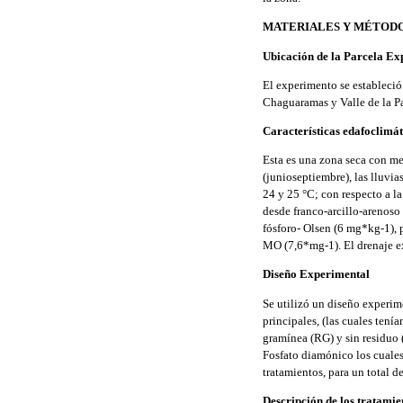
MATERIALES Y MÉTOD
Ubicación de la Parcela Ex
El experimento se estableció
Chaguaramas y Valle de la Pas
Características edafoclimát
Esta es una zona seca con me
(junioseptiembre), las lluvia
24 y 25 °C; con respecto a l
desde franco-arcillo-arenoso
fósforo- Olsen (6 mg*kg-1),
MO (7,6*mg-1). El drenaje ex
Diseño Experimental
Se utilizó un diseño experime
principales, (las cuales te
gramínea (RG) y sin residuo 
Fosfato diamónico los cuales
tratamientos, para un total 
Descripción de los tratamie