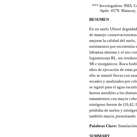
*** Investigadora. INIA. C
Apdo. 4579. Maracay,
RESUMEN
En un suelo Ultisol degradad
de manejo conservacionistas 
mejorar la calidad del suelo,
nutrimentos por escorrentía s
labranza mínima y el uso co
leguminosas RL, sin residuo
SR e inorgánicos. Roca fosf
años de ejecución de estas pr
ello se simuló lluvia con un
secados y analizados por col
se siguió para el agua escur
fueron sensibles a los disti
tratamientos con mayor cober
nitrógeno fueron de (10,42,
pérdidas de suelos y nitróge
también mayor, presentando 
Palabras Clave:
Simulación d
SUMMARY