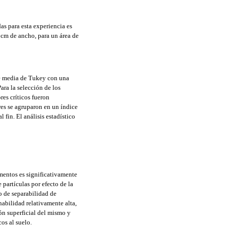
as para esta experiencia es
0 cm de ancho, para un área de
de media de Tukey con una
ara la selección de los
es críticos fueron
res se agruparon en un índice
 fin. El análisis estadístico
imentos es significativamente
 partículas por efecto de la
go de separabilidad de
nabilidad relativamente alta,
ón superficial del mismo y
os al suelo.