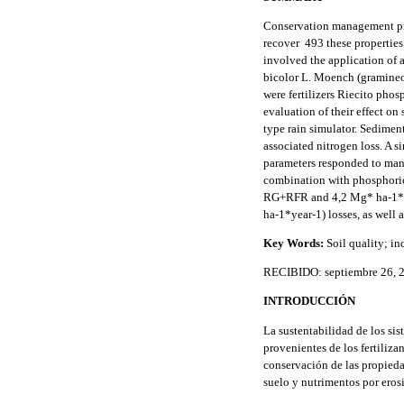
Conservation management prac
recover 493 these properties 
involved the application of 
bicolor L. Moench (gramineou
were fertilizers Riecito pho
evaluation of their effect on
type rain simulator. Sedimen
associated nitrogen loss. A s
parameters responded to mana
combination with phosphoric 
RG+RFR and 4,2 Mg* ha-1*ye
ha-1*year-1) losses, as well
Key Words:
Soil quality; in
RECIBIDO: septiembre 26, 
INTRODUCCIÓN
La sustentabilidad de los sis
provenientes de los fertiliza
conservación de las propieda
suelo y nutrimentos por erosi