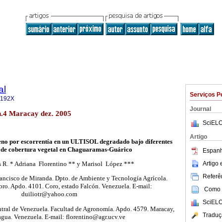
al
Serviços P
-192X
Journal
n.4 Maracay dez. 2005
SciELO
Artigo
geno por escorrentía en un ULTISOL degradado bajo diferentes
 de cobertura vegetal en Chaguaramas-Guárico
Espanh
Artigo
s R. * Adriana
Florentino ** y Marisol
López ***
Referên
rancisco de Miranda. Dpto. de Ambiente y Tecnología Agrícola.
oro. Apdo. 4101. Coro, estado Falcón. Venezuela. E-mail:
Como c
duiliotr@yahoo.com
SciELO
ntral de Venezuela. Facultad de Agronomía. Apdo. 4579. Maracay,
Traduç
agua. Venezuela. E-mail: florentino@agr.ucv.ve