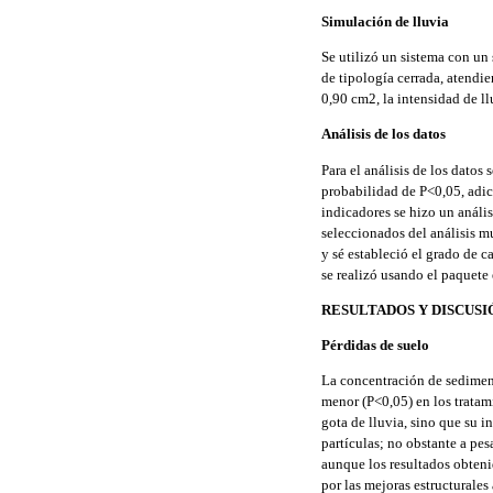
Simulación de lluvia
Se utilizó un sistema con un 
de tipología cerrada, atendie
0,90 cm2, la intensidad de l
Análisis de los datos
Para el análisis de los dato
probabilidad de P<0,05, adici
indicadores se hizo un análi
seleccionados del análisis mu
y sé estableció el grado de c
se realizó usando el paquete
RESULTADOS Y DISCUSI
Pérdidas de suelo
La concentración de sediment
menor (P<0,05) en los tratami
gota de lluvia, sino que su i
partículas; no obstante a pe
aunque los resultados obteni
por las mejoras estructurales