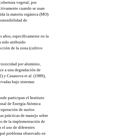
cobertura vegetal; por
ectivamente cuando se usan
cida la materia orgánica (MO)
sostenibilidad de
os años, específicamente en la
 sido atribuido
cción de la zona (cultivo
, toxicidad por aluminio,
uce a una degradación de
2) y Casanova et al. (1989),
evadas bajo sistemas
nde participan el Instituto
ional de Energía Atómica
ecuperación de suelos
tas prácticas de manejo sobre
cto de la implementación de
 el uso de diferentes
cipal problema observado en