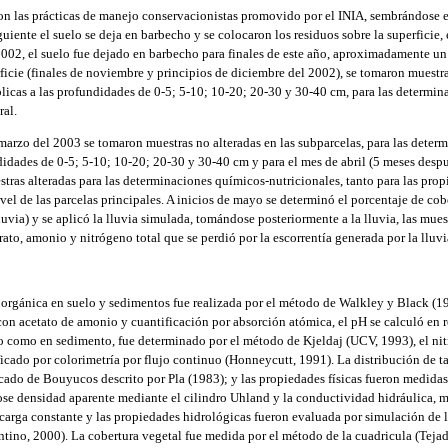
ron las prácticas de manejo conservacionistas promovido por el INIA, sembrándose 
guiente el suelo se deja en barbecho y se colocaron los residuos sobre la superficie, e
002, el suelo fue dejado en barbecho para finales de este año, aproximadamente u
ficie (finales de noviembre y principios de diciembre del 2002), se tomaron muestra
licas a las profundidades de 0-5; 5-10; 10-20; 20-30 y 30-40 cm, para las determi
ral.
 marzo del 2003 se tomaron muestras no alteradas en las subparcelas, para las deter
ndidades de 0-5; 5-10; 10-20; 20-30 y 30-40 cm y para el mes de abril (5 meses desp
tras alteradas para las determinaciones químicos-nutricionales, tanto para las prop
ivel de las parcelas principales. A inicios de mayo se determinó el porcentaje de co
lluvia) y se aplicó la lluvia simulada, tomándose posteriormente a la lluvia, las mu
rato, amonio y nitrógeno total que se perdió por la escorrentía generada por la lluv
orgánica en suelo y sedimentos fue realizada por el método de Walkley y Black (193
on acetato de amonio y cuantificación por absorción atómica, el pH se calculó en r
lo como en sedimento, fue determinado por el método de Kjeldaj (UCV, 1993), el ni
icado por colorimetría por flujo continuo (Honneycutt, 1991). La distribución de t
cado de Bouyucos descrito por Pla (1983); y las propiedades físicas fueron medidas
ose densidad aparente mediante el cilindro Uhland y la conductividad hidráulica, 
arga constante y las propiedades hidrológicas fueron evaluada por simulación de 
tino, 2000). La cobertura vegetal fue medida por el método de la cuadricula (Teja