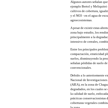
Algunos autores señalan que e
ejemplo Bertol y Meliquitei
cultivos de cobertura, igual
y el NO3 - en el agua de esc
agroecosistemas.
A pesar de existir estas alte
zona bajo estudio, los rendi
principalmente a la degrada
intensivo de cereales, combi
Entre los principales proble
compactación, erraticidad pl
suelos, disminuyendo la prod
señalan pérdidas de suelo d
convencionales.
Debido a lo anteriormente exp
Nacional de Investigaciones 
(AIEA), en la zona de Chagua
degradados, en los cuales se 
la calidad de suelo, enfocad
prácticas conservacionistas d
coberturas vegetales combina
la zona.