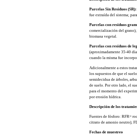
Parcelas Sin Residuos (SR)
fue extraída del sistema; par
Parcelas con residuos gram
comercialización del grano); 
biomasa vegetal.
Parcelas con residuos de l
(aproximadamente 35-40 días
cuando la misma fue incorpora
Adicionalmente a estos trata
los supuestos de que el suel
semidecidua de árboles, arbus
de suelo. Por otro lado, el s
para el momento del experime
por erosión hídrica.
Descripción de los tratamie
Fuentes de fósforo: RFR= ro
citrato de amonio neutro); 
Fechas de muestreo