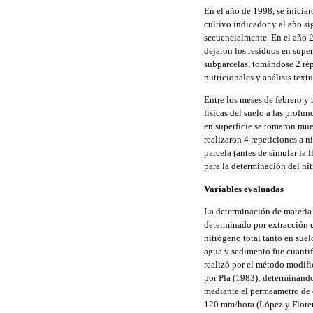
En el año de 1998, se inicia
cultivo indicador y al año si
secuencialmente. En el año 2
dejaron los residuos en super
subparcelas, tomándose 2 rép
nutricionales y análisis textu
Entre los meses de febrero y
físicas del suelo a las profu
en superficie se tomaron mues
realizaron 4 repeticiones a n
parcela (antes de simular la 
para la determinación del nit
Variables evaluadas
La determinación de materia 
determinado por extracción c
nitrógeno total tanto en sue
agua y sedimento fue cuantif
realizó por el método modifi
por Pla (1983); determinánd
mediante el permeametro de c
120 mm/hora (López y Floren