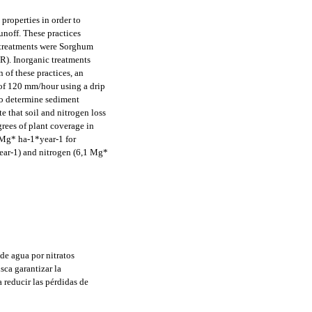
properties in order to
unoff. These practices
c treatments were Sorghum
R). Inorganic treatments
 of these practices, an
y of 120 mm/hour using a drip
to determine sediment
e that soil and nitrogen loss
rees of plant coverage in
 Mg* ha-1*year-1 for
ar-1) and nitrogen (6,1 Mg*
 de agua por nitratos
sca garantizar la
 reducir las pérdidas de