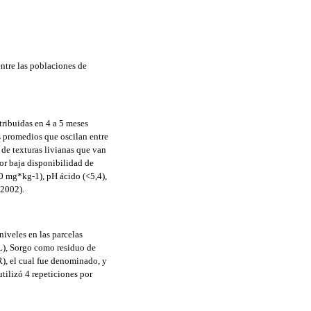
ntre las poblaciones de
tribuidas en 4 a 5 meses
as promedios que oscilan entre
de texturas livianas que van
or baja disponibilidad de
 mg*kg-1), pH ácido (<5,4),
 2002).
niveles en las parcelas
L), Sorgo como residuo de
R), el cual fue denominado, y
tilizó 4 repeticiones por