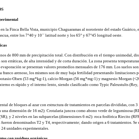
OS
perimental
 en la Finca Bella Vista, municipio Chaguaramas al nororiente del estado Guárico, e
cua, entre los 7°40 y 10´´ latitud norte y los 65° y 67°45 longitud oeste.
icas
nos de 800 mm de precipitación total. Con distribución en el tiempo unimodal, dis
s son erráticas, de alta intensidad y de corta duración. La zona presenta temperatur
a evaporación se presentan valores promedios mensuales de 176 mm. Los suelos son 
 a franco arenoso, los mismos son de muy baja fertilidad presentando limitaciones p
 potasio-Olsen (53 mg*kg-1), calcio-Morgan (56 mg*mg-1) y magnesio Morgan (<20
terno es rápido y el interno lento, siendo clasificado como Typic Paleustults (Rey,
ntal de bloques al azar con estructura de tratamientos en parcelas divididas, con 3 
nían una dimensión de 16 m2): Crotalaria juncea como abono verde de leguminosa (R
(SR); y 2 niveles en las subparcelas (dimensiones 6 m2): roca fosfórica Riecito (RF
 fueron denominados T2 y T4, respectivamente; dando origen a 6 tratamientos. Se u
de 24 unidades experimentales.
ntos con residuos orgánicos