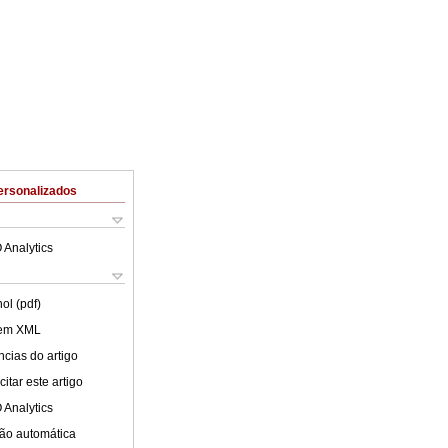
ersonalizados
 Analytics
ol (pdf)
 em XML
cias do artigo
itar este artigo
 Analytics
ão automática