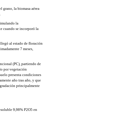
el grano, la biomasa aérea
.
simulando la
nte cuando se incorporó la
llegó al estado de floración
oximadamente 7 meses,
ncional (PC), partiendo de
ido por vegetación
e suelo presenta condiciones
samente año tras año, y que
egradación principalmente
P-soluble 9,98% P2O5 en