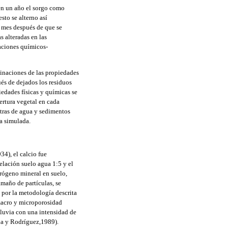
en un año el sorgo como
sto se alterno así
n mes después de que se
s alteradas en las
naciones químicos-
minaciones de las propiedades
ués de dejados los residuos
iedades físicas y químicas se
bertura vegetal en cada
estras de agua y sedimentos
ia simulada.
4), el calcio fue
elación suelo agua 1:5 y el
trógeno mineral en suelo,
amaño de partículas, se
 por la metodología descrita
macro y microporosidad
lluvia con una intensidad de
da y Rodríguez,1989).