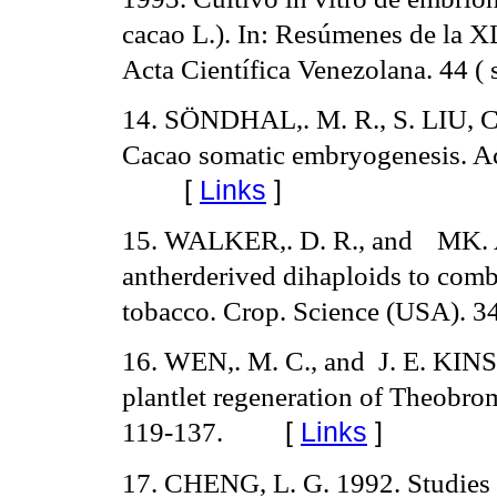
cacao L.). In: Resúmenes de la X
Acta Científica Venezolana.
44 ( 
14. SÖNDHAL,. M. R., S. LIU, 
Cacao somatic embryogenesis. Ac
[
Links
]
15. WALKER,. D. R., and
MK. 
antherderived dihaploids to comb
tobacco. Crop. Science (USA). 3
16. WEN,. M. C., and
J. E. KIN
plantlet regeneration of Theobro
119-137.
[
Links
]
17. CHENG, L. G. 1992. Studies o