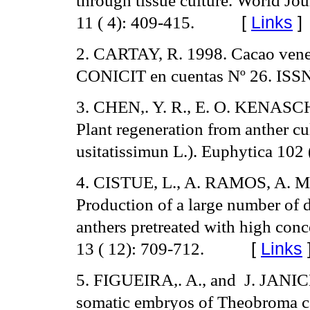
11 ( 4): 409-415.
[
Links
]
2. CARTAY, R. 1998. Cacao venez
CONICIT en cuentas Nº 26.
ISSN
3. CHEN,. Y. R., E. O. KENASC
Plant regeneration from anther cu
usitatissimun L.).
Euphytica 102 
4. CISTUE, L., A. RAMOS, A.
Production of a large number of 
anthers pretreated with high conc
13 ( 12): 709-712.
[
Links
5. FIGUEIRA,. A., and
J. JANIC
somatic embryos of Theobroma 