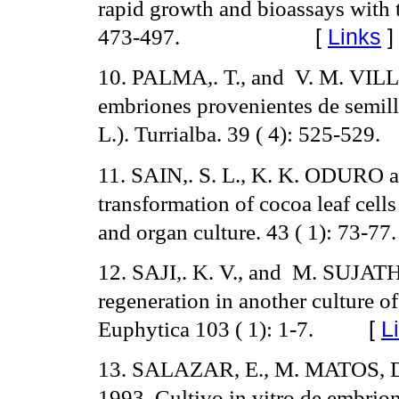
rapid growth and bioassays with t
473-497.
[
Links
]
10. PALMA,. T., and
V. M. VI
embriones provenientes de semil
L.).
Turrialba. 39 ( 4): 525-529.
11. SAIN,. S. L., K. K. ODURO 
transformation of cocoa leaf cells
and organ culture. 43 ( 1): 73-77
12. SAJI,. K. V., and
M. SUJATHA
regeneration in another culture o
Euphytica 103 ( 1): 1-7.
[
L
13. SALAZAR, E., M. MATOS
1993. Cultivo in vitro de embri