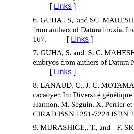
[
Links
]
6. GUHA,.
S,. and SC. MAHESHWA
from anthers of Datura inoxia. In
167.
[
Links
]
7. GUHA, S. and
S. C. MAHESHW
embryos from anthers of Datura 
[
Links
]
8. LANAUD, C., J. C. MOTAM
cacaoyer. In: Diversité génétique 
Harmon, M. Seguin, X. Perrier et
CIRAD ISSN 1251-7224 ISBN 2
9. MURASHIGE,.
T., and
F. SK