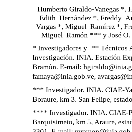
Humberto Giraldo-Vanegas *, 
Edith
Hernández *, Freddy
Am
Vargas *, Miguel
Ramírez *, F
Miguel
Ramón *** y José O. 
* Investigadores y
** Técnicos A
Investigación. INIA. Estación Ex
Bramón. E-mail: hgiraldo@inia.g
famaya@inia.gob.ve, avargas@in
*** Investigador. INIA. CIAE-Yar
Boraure, km 3. San Felipe, estad
**** Investigador. INIA. CIAE-P
Barquisimeto, km 5, Araure, esta
3301. E-mail: mramon@inia.gob.