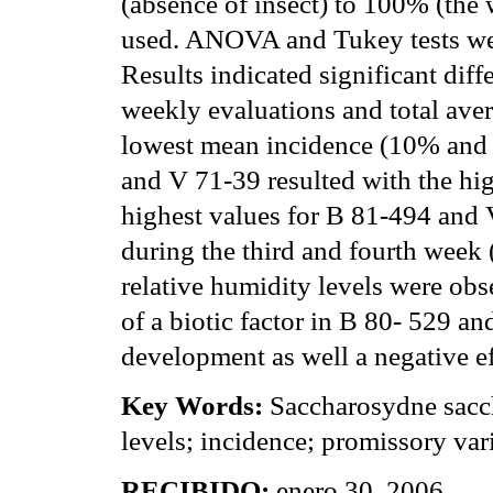
(absence of insect) to 100% (the
used. ANOVA and Tukey tests wer
Results indicated significant dif
weekly evaluations and total ave
lowest mean incidence (10% and 
and V 71-39 resulted with the h
highest values for B 81-494 and
during the third and fourth week
relative humidity levels were obs
of a biotic factor in B 80- 529 a
development as well a negative ef
Key Words:
Saccharosydne sacch
levels; incidence; promissory vari
RECIBIDO:
enero 30, 2006.