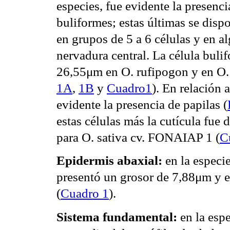
especies, fue evidente la presenc
buliformes; estas últimas se dis
en grupos de 5 a 6 células y en a
nervadura central. La célula buli
26,55μm en O. rufipogon y en O
1A
,
1B
y
Cuadro1
). En relación 
evidente la presencia de papilas (
estas células más la cutícula fu
para O. sativa cv. FONAIAP 1 (
C
Epidermis abaxial:
en la especie
presentó un grosor de 7,88μm y 
(
Cuadro 1
).
Sistema fundamental:
en la espe