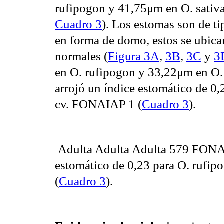
rufipogon y 41,75μm en O. sativ
Cuadro 3
). Los estomas son de t
en forma de domo, estos se ubica
normales (
Figura 3A
,
3B
,
3C
y
3
en O. rufipogon y 33,22μm en O.
arrojó un índice estomático de 0,
cv. FONAIAP 1 (
Cuadro 3
).
Adulta Adulta Adulta 579 FONAIA
estomático de 0,23 para O. rufip
(
Cuadro 3
).