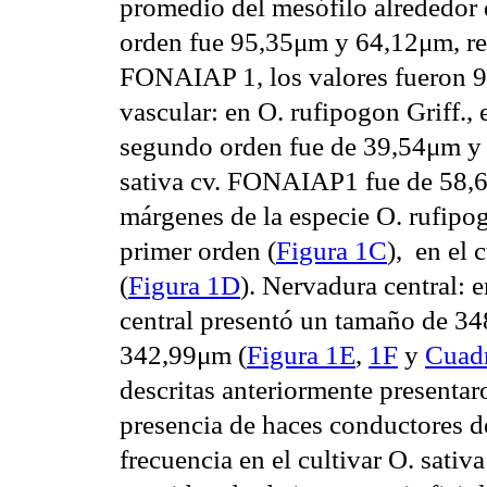
promedio del mesófilo alrededor 
orden fue 95,35μm y 64,12μm, resp
FONAIAP 1, los valores fueron 
vascular: en O. rufipogon Griff.,
segundo orden fue de 39,54μm y 
sativa cv. FONAIAP1 fue de 58,
márgenes de la especie O. rufipo
primer orden (
Figura 1C
), en el 
(
Figura 1D
). Nervadura central: 
central presentó un tamaño de 3
342,99μm (
Figura 1E
,
1F
y
Cuad
descritas anteriormente presentaro
presencia de haces conductores d
frecuencia en el cultivar O. sati