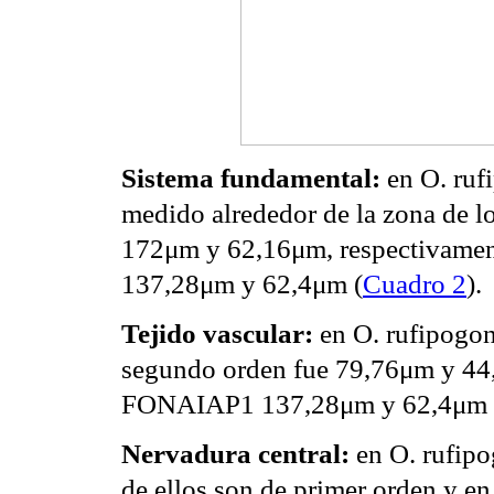
Sistema fundamental:
en O. ruf
medido alrededor de la zona de 
172μm y 62,16μm, respectivament
137,28μm y 62,4μm (
Cuadro 2
).
Tejido vascular:
en O. rufipogon
segundo orden fue 79,76μm y 44,
FONAIAP1 137,28μm y 62,4μm 
Nervadura central:
en O. rufipo
de ellos son de primer orden y e