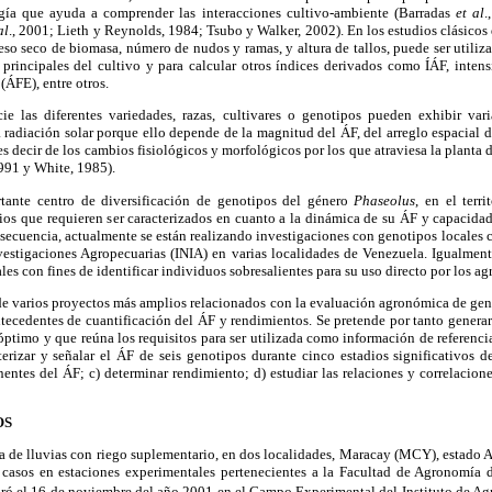
gía que ayuda a comprender las interacciones cultivo-ambiente (Barradas
et al
.
al
., 2001; Lieth y Reynolds, 1984; Tsubo y Walker, 2002). En los estudios clásicos 
eso seco de biomasa, número de nudos y ramas, y altura de tallos, puede ser utiliz
 principales del cultivo y para calcular otros índices derivados como ÍÁF, inten
 (ÁFE), entre otros.
 las diferentes variedades, razas, cultivares o genotipos pueden exhibir vari
a radiación solar porque ello depende de la magnitud del ÁF, del arreglo espacial d
es decir de los cambios fisiológicos y morfológicos por los que atraviesa la planta
1991 y White, 1985).
tante centro de diversificación de genotipos del género
Phaseolus
, en el terr
ios que requieren ser caracterizados en cuanto a la dinámica de su ÁF y capacida
ecuencia, actualmente se están realizando investigaciones con genotipos locales 
nvestigaciones Agropecuarias (INIA) en varias localidades de Venezuela. Igualmen
es con fines de identificar individuos sobresalientes para su uso directo por los agr
 de varios proyectos más amplios relacionados con la evaluación agronómica de ge
ntecedentes de cuantificación del ÁF y rendimientos. Se pretende por tanto gener
óptimo y que reúna los requisitos para ser utilizada como información de refere
erizar y señalar el ÁF de seis genotipos durante cinco estadios significativos d
entes del ÁF; c) determinar rendimiento; d) estudiar las relaciones y correlacio
OS
ida de lluvias con riego suplementario, en dos localidades, Maracay (MCY), estad
casos en estaciones experimentales pertenecientes a la Facultad de Agronomía d
ó el 16 de noviembre del año 2001 en el Campo Experimental del Instituto de Agro