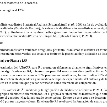
no al momento de la cosecha.
 corregida al 12%.
álisis estadístico Statistical Analysis System (Littell
et al
., 1991) a fin de evaluar
localidades (Prueba de Bartlett); la existencia de diferencias estadísticamente sign
VAR); y finalmente para evaluar cuáles genotipos fueron los responsables de l
erencias entre medias (Prueba de Rangos Múltiples de Duncan; PRMD).
ÓN
calidades mostraron varianzas desiguales, por tanto los mismos se discuten en form
presentaron hojas verdes, ese estadio se omite en la presentación y discusión de los 
cm) por Planta e ÍÁF
resultados del ANAVAR para R1 mostraron diferencias altamente significativas en
ias significativas en R4; mientras que para SM se encontró alta significación en 
lcanzaron valores cercanos a 30% para ambas localidades, lo cual indica 70% d
este coeficiente depende en gran medida del tipo de experimento, del cultivo y de l
ntes en la literatura que puedan ser usados como referencia de comparación.
n los valores de ÁF medidos y la agrupación de medias de acuerdo a PRMD. Pa
 grupos claramente diferenciados. En el grupo
a
se ubicaron los materiales que obtu
epto el genotipo Magdaleno usado como testigo. Dentro de este grupo se destacan
por sus mayores valores. En el estadio R4 se observó la formación de cuatro gr