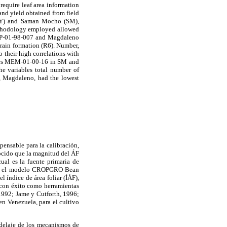
require leaf area information
 and yield obtained from field
CY) and Saman Mocho (SM),
methodology employed allowed
s DP-01-98-007 and Magdaleno
 grain formation (R6). Number,
 their high correlations with
types MEM-01-00-16 in SM and
e variables total number of
l, Magdaleno, had the lowest
spensable para la calibración,
nocido que la magnitud del ÁF
cual es la fuente primaria de
s. En el modelo CROPGRO-Bean
l índice de área foliar (ÍÁF),
 con éxito como herramientas
1992; Jame y Cutforth, 1996;
en Venezuela, para el cultivo
odelaje de los mecanismos de