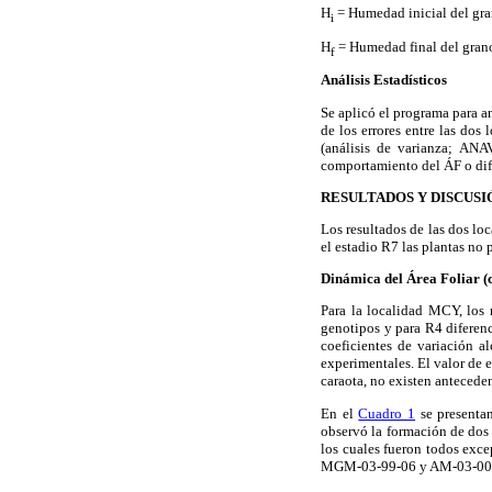
H
= Humedad inicial del gra
i
H
= Humedad final del grano
f
Análisis Estadísticos
Se aplicó el programa para an
de los errores entre las dos 
(análisis de varianza; ANA
comportamiento del ÁF o dif
RESULTADOS Y DISCUSI
Los resultados de las dos lo
el estadio R7 las plantas no 
Dinámica del Área Foliar (
Para la localidad MCY, los 
genotipos y para R4 diferenc
coeficientes de variación a
experimentales. El valor de 
caraota, no existen antecede
En el
Cuadro 1
se presenta
observó la formación de dos
los cuales fueron todos exc
MGM-03-99-06 y AM-03-00-06 