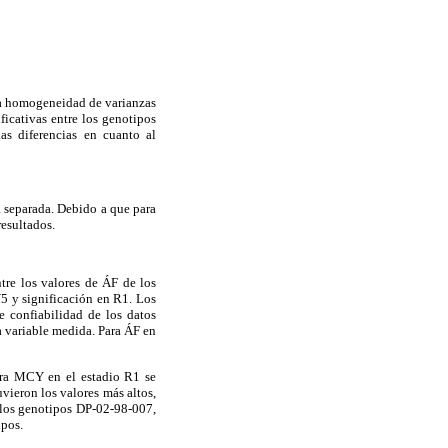
 la homogeneidad de varianzas
ificativas entre los genotipos
as diferencias en cuanto al
a separada. Debido a que para
resultados.
tre los valores de ÁF de los
V5 y significación en R1. Los
e confiabilidad de los datos
a variable medida. Para ÁF en
ra MCY en el estadio R1 se
vieron los valores más altos,
 los genotipos DP-02-98-007,
upos.