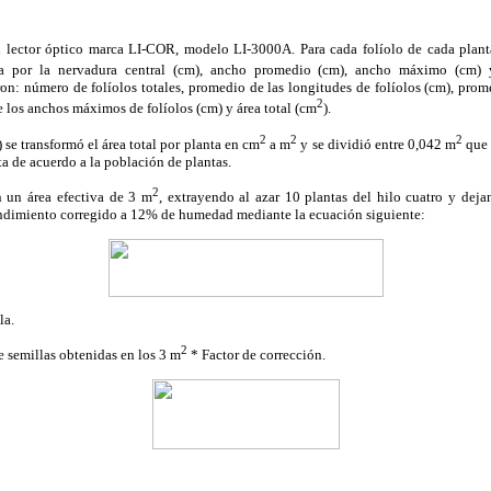
lector óptico marca LI-COR, modelo LI-3000A. Para cada folíolo de cada planta 
da por la nervadura central (cm), ancho promedio (cm), ancho máximo (cm) 
ron: número de folíolos totales, promedio de las longitudes de folíolos (cm), pro
2
e los anchos máximos de folíolos (cm) y área total (cm
).
2
2
2
) se transformó el área total por planta en cm
a m
y se dividió entre 0,042 m
que 
a de acuerdo a la población de plantas.
2
n un área efectiva de 3 m
, extrayendo al azar 10 plantas del hilo cuatro y dej
endimiento corregido a 12% de humedad mediante la ecuación siguiente:
la.
2
e semillas obtenidas en los 3 m
* Factor de corrección.