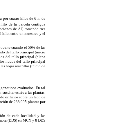
a por cuatro hilos de 6 m de
hilo de la parcela contigua
uaciones de ÁF, tomando tres
 hilo, entre un muestreo y el
 ocurre cuando el 50% de las
do del tallo principal (inicio
s del tallo principal (plena
os nudos del tallo principal
as hojas amarillas (inicio de
 genotipos evaluados. En tal
uscitar estrés a las plantas.
do orificios sobre un lado de
lación de 238
.
095 plantas por
ión de cada localidad y las
 siembra (DDS) en MCY y 8 DDS