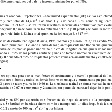
2
diferentes regiones del país
y fueron suministrados por el INIA.
ques al azar con 3 repeticiones. Cada unidad experimental (UE) estuvo estructurad
2
 m y área total de 14,4 m
. Los hilos 1 y 3 de cada UE así como el siguiente 
bordura. En el hilo 2 se realizaron muestreos secuenciales destructivos para eval
y dejando 0,5 m de bordura en los extremos del hilo y 10 plantas de bordura sobre el
2
 partir del hilo 4. El área total aproximada del ensayo fue 317 m
.
os de desarrollo fenológico (García, 1996; Warnock y Lizaso, 1995): El estadio V5
l tallo principal; R1 cuando el 50% de las plantas presenta una flor en cualquier nu
 50% de las plantas posee una vaina ≥ 2 cm de longitud en cualquiera de los nudo
ando el 50% de las plantas contiene granos de tamaño normal en cualquiera de l
) y R7 cuando el 50% de las plantas presenta vainas en amarillamiento y el 50% de l
ógica).
s
nes óptimas para que se manifestara el crecimiento y desarrollo potencial de los
etidores bióticos y todos los demás factores como agua y nutrimentos que pudieran s
 3 pases de rastra y surcado a 0,60 m. La siembra se realizó en forma manual, hacien
ración de 0,07 m entre punto y 2 semillas por punto. Se entresacó dejando la pob
d y en SM por aspersión con frecuencia de riego de acuerdo a la precipitac
tivo. Se fertilizó en bandas a chorro corrido e incorporado, 14 días después de la
-1
-16/2 a razón de 400 kg ha
(144 g por hilera).