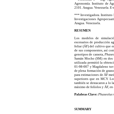
Agronomía. Instituto de Ag
2101. Aragua. Venezuela. E-
*** Investigadora. Instituto
Investigaciones Agropecuar
Aragua. Venezuela.
RESUMEN
Los modelos de simulació
escenarios de producción ag
foliar (ÁF) del cultivo que 
de sus componentes, así co
genotipos de caraota,
Phaseo
Samán Mocho (SM) en dos ti
utilizada permitió la obten
01-98-007 y Magdaleno tuvie
de plena formación de granos
para estimaciones de ÁF med
superiores que en MCY. Lo
también se destacaron a lo la
máximo de folíolos y ÁF, en
Palabras Clave:
Phaseolus 
SUMMARY