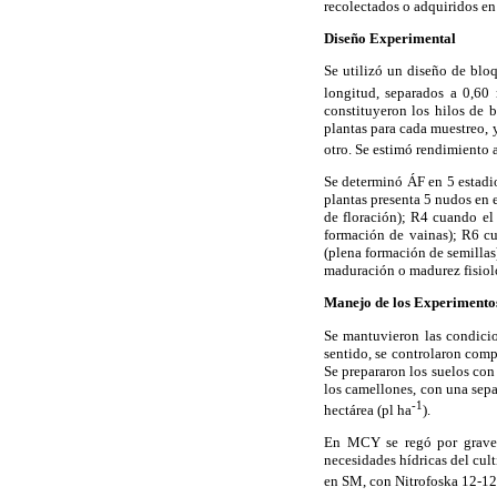
recolectados o adquiridos en 
Diseño Experimental
Se utilizó un diseño de blo
longitud, separados a 0,60
constituyeron los hilos de 
plantas para cada muestreo, 
otro. Se estimó rendimiento a
Se determinó ÁF en 5 estadi
plantas presenta 5 nudos en e
de floración); R4 cuando el
formación de vainas); R6 cu
(plena formación de semillas
maduración o madurez fisiol
Manejo de los Experimento
Se mantuvieron las condicio
sentido, se controlaron comp
Se prepararon los suelos con
los camellones, con una sepa
-1
hectárea (pl ha
).
En MCY se regó por graveda
necesidades hídricas del cul
en SM, con Nitrofoska 12-12