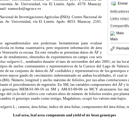
Enviar 
ronomía. Av. Universidad, vía El Limón. Apdo. 4579. Maracay.
mail: warnockr@agr.ucv.ve
Indicadore
 Nacional de Investigaciones Agrícolas (INIA). Centro Nacional de
Links rela
ias. Av. Universidad, vía El Limón. Apdo. 4653. Maracay. 2101.
Compartilh
Mais
Mais
n agroambientales son poderosas herramientas para evaluar
rícola en forma cuantitativa, pero requieren información de área
Permali
en Venezuela es escasa. En este estudio se presentan datos de ÁF y
mo de rendimiento, obtenidos de experimentos en campo con seis
lus vulgaris
L., sembrados durante el mes de noviembre del año 2001, en las lo
pos de suelos contrastantes y representativos de la Cuenca del Lago de Valenc
ción de un conjunto de datos de ÁF confiables y representativos de los genotipos 
ron mayor grado de crecimiento indeterminado en ambas localidades, el cual se m
 (R6). Número, longitud y ancho máximo de folíolos, por sus altas correlaciones 
iante el procedimiento de regresión. En SM, las variables componentes del ÁF y l
s genotipos MEM-01-00-16 en SM y AM-03-00-06 en MCY alcanzaron los mayo
rgo del ciclo del cultivo con valores altos de número de folíolos totales por plant
 cambio el genotipo usado como testigo, Magdaleno, ocupó los valores más bajos.
vulgaris
L.; caraota; área foliar; índice de área foliar; componentes del área foliar; 
Leaf area, leaf area components and yield
of six bean genotypes