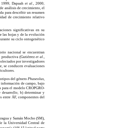
, 1999; Dapaah
et al
., 2000;
de análisis de crecimiento, el
ada para describir un resumen
sidad de crecimiento relativo
aciones significativas en su
e las hojas y de la evolución
 durante su ciclo ontogenético
itorio nacional se encuentran
d productiva (Gutiérrez
et al
.,
colectados por investigadores
te, se conducen evaluaciones
icultores.
notipos del género
Phaseolus
,
ar información de campo, bajo
ncia para el modelo CROPGRO-
e desarrollo; b) determinar y
nes entre ÁF, componentes del
o Aragua y Samán Mocho (SM),
e la Universidad Central de
nomía (10º 15 latitud norte