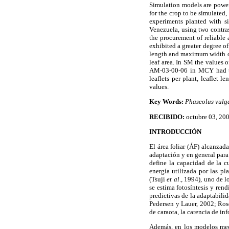
Simulation models are powerf
for the crop to be simulated,
experiments planted with s
Venezuela, using two contra
the procurement of reliable
exhibited a greater degree of
length and maximum width of 
leaf area. In SM the values
AM-03-00-06 in MCY had the
leaflets per plant, leaflet
values.
Key Words:
Phaseolus vulg
RECIBIDO:
octubre 03, 200
INTRODUCCIÓN
El área foliar (ÁF) alcanzada
adaptación y en general para
define la capacidad de la cu
energía utilizada por las p
(Tsuji
et al
., 1994), uno de l
se estima fotosíntesis y re
predictivas de la adaptabili
Pedersen y Lauer, 2002; Ros
de caraota, la carencia de in
Además, en los modelos meca