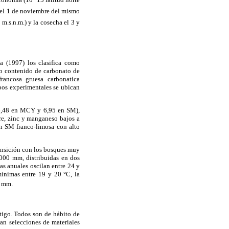
ó el 1 de noviembre del mismo
 m.s.n.m.) y la cosecha el 3 y
a (1997) los clasifica como
to contenido de carbonato de
rancosa gruesa carbonatica
pos experimentales se ubican
 (6,48 en MCY y 6,95 en SM),
bre, zinc y manganeso bajos a
en SM franco-limosa con alto
ansición con los bosques muy
000 mm, distribuidas en dos
as anuales oscilan entre 24 y
mínimas entre 19 y 20 °C, la
4 mm.
igo. Todos son de hábito de
an selecciones de materiales