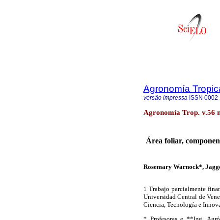
Agronomía Tropic
versão impressa
ISSN
0002
Agronomía Trop. v.56 
Área foliar, component
Rosemary Warnock*, Jagger
1 Trabajo parcialmente fina
Universidad Central de Ven
Ciencia, Tecnología e Inno
* Profesoras e **Ing. Agr