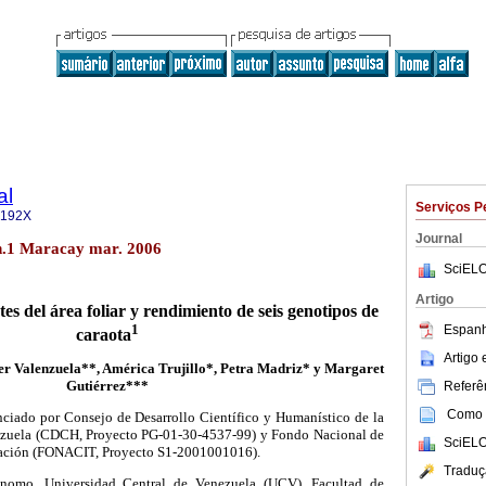
al
Serviços P
-192X
Journal
n.1 Maracay mar. 2006
SciELO
Artigo
es del área foliar
y rendimiento de seis genotipos de
1
Espanh
caraota
Artigo
 Valenzuela**, América Trujillo*,
Petra Madriz* y Margaret
Gutiérrez***
Referên
Como c
nciado por Consejo de Desarrollo Científico y Humanístico de la
ezuela (CDCH, Proyecto PG-01-30-4537-99) y Fondo Nacional de
SciELO
vación (FONACIT, Proyecto S1-2001001016).
Traduç
ónomo. Universidad Central de Venezuela (UCV). Facultad de