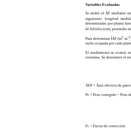
Variables Evaluadas
Se midió el ÁF mediante un 
siguientes: longitud medi
determinadas por planta fue
de folíolos (cm), promedio d
2
-2
Para determinar ÍÁF (m
m
suelo ocupada por cada plant
El rendimiento se evaluó e
extremos. Se determinó el r
ÁEP = Área efectiva de parce
Pc = Peso corregido = Peso d
Fc = Factor de corrección.