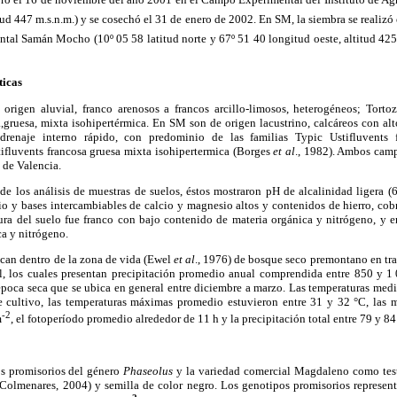
titud 447 m.s.n.m.) y se cosechó el 31 de enero de 2002. En SM, la siembra se realiz
al Samán Mocho (10º 05 58 latitud norte y 67º 51 40 longitud oeste, altitud 425
ticas
rigen aluvial, franco arenosos a francos arcillo-limosos, heterogéneos; Tortoz
a,gruesa, mixta isohipertérmica. En SM son de origen lacustrino, calcáreos con al
drenaje interno rápido, con predominio de las familias Typic Ustifluvents f
tifluvents francosa gruesa mixta isohipertermica (Borges
et al
., 1982). Ambos cam
 de Valencia.
 de los análisis de muestras de suelos, éstos mostraron pH de alcalinidad ligera
io y bases intercambiables de calcio y magnesio altos y contenidos de hierro, co
a del suelo fue franco con bajo contenido de materia orgánica y nitrógeno, y 
a y nitrógeno.
fican dentro de la zona de vida (Ewel
et al
., 1976) de bosque seco premontano en tr
al, los cuales presentan precipitación promedio anual comprendida entre 850 y 1
.
época seca que se ubica en general entre diciembre a marzo. Las temperaturas medi
e cultivo, las temperaturas máximas promedio estuvieron entre 31 y 32 °C, las 
-2
m
, el fotoperíodo promedio alrededor de 11 h y la precipitación total entre 79 y 8
os promisorios del género
Phaseolus
y la variedad comercial Magdaleno como test
Colmenares, 2004) y semilla de color negro. Los genotipos promisorios represent