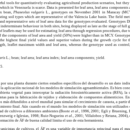
ul tools for quantitatively evaluating agricultural production scenarios, but they 
 which in Venezuela is scarce. Data is presented for leaf area, leaf area components
ix bean,
Phaseolus vulgaris
L., genotypes on November 2001 in Maracay (M
sting soil types which are representative of the Valencia Lake basin. The field 
 and representative sets of leaf area data for the genotypes evaluated. Genotype
 indeterminate behaviour in both sites, being displayed as late as the stage of full
leaflets may be used for estimating leaf area through regression procedures, due to
 of the components of leaf area and yield (50%) were higher than in MCY. Geno
 highest final yield values and superior values during the growth cycle for th
 length, leaflet maximum width and leaf area, whereas the genotype used as contro
aris
L.; bean; leaf area; leaf area index; leaf area components; yield.
5.
 por una planta durante ciertos estadios específicos del desarrollo es un dato indi
 la aplicación racional de los modelos de simulación agroambientales. Es bien co
bierta vegetal para interceptar la radiación fotosintéticamente activa (RFA), la 
lantas para la fabricación de tejidos y elaboración de compuestos alimenticio
os más difundidos a nivel mundial para simular el crecimiento de caraota, a partir de
ndimiento final. Aún cuando en el mundo los modelos de simulación son utilizados
dad de cultivos a diferentes ambientes (Boote
et al
., 1996, 2001; Egli y Bruening, 
enzweig e Iglesias, 1998; Ruiz-Nogueira
et al
., 2001; Villalobos y Retana, 2004), 
formación de ÁF de buena calidad limita el uso de esta herramienta.
nicistas de cultivos, el ÁF es una variable de importancia principal para el m