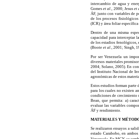
intercambio de agua y ener
Gomes
et
al
., 2000; Jesus
et 
ÁF, junto con variables de p
de los procesos fisiológicos
(ICR) y área foliar específica
Dentro de una misma especie
capacidad para interceptar l
de los estadios fenológicos, 
(Boote
et al
., 2001; Singh, 
Por ser Venezuela un impor
diversos materiales promisor
2004; Solano, 2005). En cons
del Instituto Nacional de I
agronómicas de estos material
Estos estudios forman parte
para los cuales no existen a
condiciones de crecimiento 
Bean, que permita: a) caract
evaluar las variables compon
ÁF y rendimiento.
MATERIALES Y MÉTOD
Se realizaron ensayos a sal
estado Carabobo, en ambos 
Venezuela. En MCY, se sembr