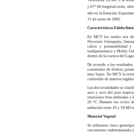
y 67º 36 longitud oeste, al
año en la Estación Experiment
11 de enero de 2002.
Características Edafoclimá
En MCY los suelos son de o
Fluventic Ustropepts, limos
calcio y permeabilidad y 
isohipertermica y Mollic Us
dentro de la cuenca del Lago
De acuerdo a los resultados
contenidos de fósforo, potas
muy bajos. En MCY la textur
contenido de materia orgánic
Las dos localidades se clasi
seco y seco del piso tropic
estaciones bien definidas y 
26 °C. Durante los ciclos d
radiación entre 16 y 18 MJ 
Material Vegetal
Se utilizaron cinco genotip
crecimiento indeterminado (