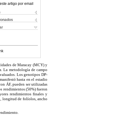
este artigo por email
s
cionados
ar
nk
calidades de Maracay (MCY) y
ia. La metodología de campo
evaluados. Los genotipos DP-
anifestó hasta en el estadio
con ÁF, pueden ser utilizadas
os rendimientos (50%) fueron
res rendimientos finales y
a, longitud de folíolos, ancho
rendimiento.