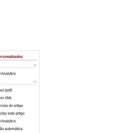
ersonalizados
 Analytics
ol (pdf)
 em XML
cias do artigo
itar este artigo
 Analytics
ão automática