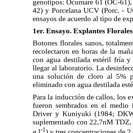
genotipos: Ocumare 61 (OC-61)
42) y Porcelana UCV (Porc. - U
ensayos de acuerdo al tipo de expl
1er. Ensayo. Explantes Florales
Botones florales sanos, totalmen
recolectaron en horas de la mañ
con agua destilada estéril fría 
llegar al laboratorio. La desinfec
una solución de cloro al 5% p
eliminado con agua destilada estér
Para la inducción de callos, los e
fueron sembrados en el medio in
Driver y Kuniyuki (1984; DKW
suplementado con 22,7nM TDZ, d
-1
g l
) y tres concentraciones de 2