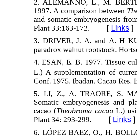
2. ALEMANNO, L., M. BERT
1997. A comparison between
Th
and somatic embryogenesis from 
[
Links
]
Plant 33:163-172.
3. DRIVER, J. A. and A. H 
paradrox walnut rootstock. Horts
4. ESAN, E. B. 1977. Tissue cul
L.) A supplementation of curre
Conf. 1975. Ibadan. Cacao Res. I
5. LI, Z., A. TRAORE, S. 
Somatic embryogenesis and plan
cacao (
Theobroma cacao
L.) us
[
Links
]
Plant 34: 293-299.
6. LÓPEZ-BAEZ, O., H. BOLLÓ