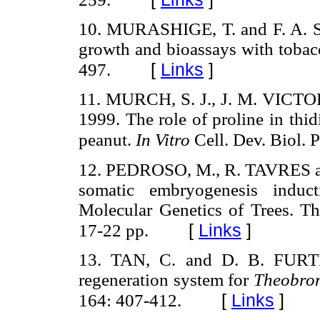
10. MURASHIGE, T. and F. A. 
growth and bioassays with tobacc
[
Links
]
497.
11. MURCH, S. J., J. M. VICT
1999. The role of proline in thi
peanut.
In Vitro
Cell. Dev. Biol. 
12. PEDROSO, M., R. TAVRES an
somatic embryogenesis induc
Molecular Genetics of Trees. Th
[
Links
]
17-22 pp.
13. TAN, C. and D. B. FURT
regeneration system for
Theobro
[
Links
]
164: 407-412.