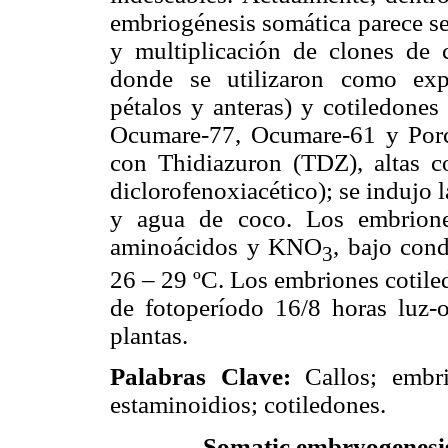
embriogénesis somática parece se
y multiplicación de clones de c
donde se utilizaron como expl
pétalos y anteras) y cotiledone
Ocumare-77, Ocumare-61 y Porce
con Thidiazuron (TDZ), altas c
diclorofenoxiacético); se indujo
y agua de coco. Los embrione
aminoácidos y KNO
, bajo con
3
26 – 29 ºC. Los embriones cotile
de fotoperíodo 16/8 horas luz-o
plantas.
Palabras Clave:
Callos; embr
estaminoidios; cotiledones.
Somatic embryogenesis