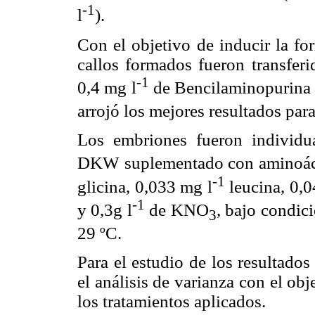
-1
l
).
Con el objetivo de inducir la fo
callos formados fueron transf
-1
0,4 mg l
de Bencilaminopurina 
arrojó los mejores resultados para
Los embriones fueron individua
DKW suplementado con aminoáci
-1
glicina, 0,033 mg l
leucina, 0,0
-1
y 0,3g l
de KNO
, bajo condic
3
29 ºC.
Para el estudio de los resultado
el análisis de varianza con el obj
los tratamientos aplicados.