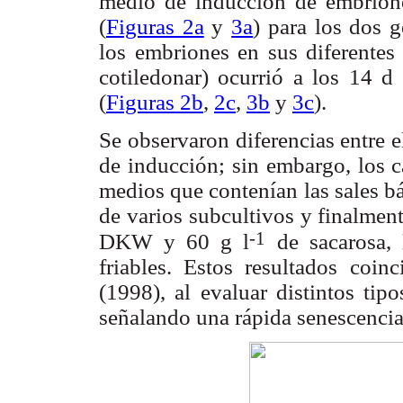
medio de inducción de embrione
(
Figuras 2a
y
3a
) para los dos 
los embriones en sus diferentes 
cotiledonar) ocurrió a los 14 d
(
Figuras 2b
,
2c
,
3b
y
3c
).
Se observaron diferencias entre 
de inducción; sin embargo, los 
medios que contenían las sales b
de varios subcultivos y finalment
-1
DKW y 60 g l
de sacarosa, 
friables. Estos resultados coin
(1998), al evaluar distintos tip
señalando una rápida senescencia