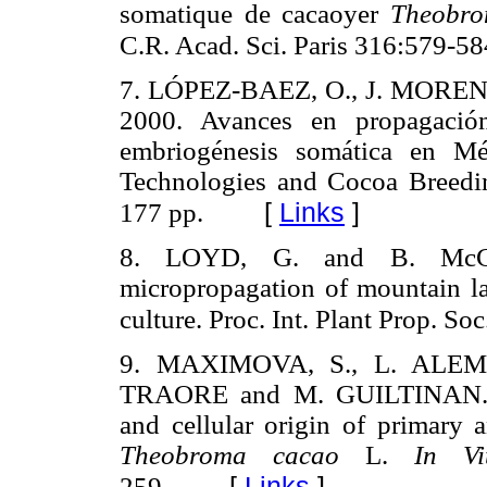
somatique de cacaoyer
Theobr
C.R. Acad. Sci. Paris 316:579-58
7. LÓPEZ-BAEZ, O., J. MOR
2000. Avances en propagaci
embriogénesis somática en Mé
Technologies and Cocoa Breedin
[
Links
]
177 pp.
8. LOYD, G. and B. McCOW
micropropagation of mountain l
culture. Proc. Int. Plant Prop. So
9. MAXIMOVA, S., L. ALEM
TRAORE and M. GUILTINAN. 200
and cellular origin of primary
Theobroma cacao
L.
In V
[
Links
]
259.