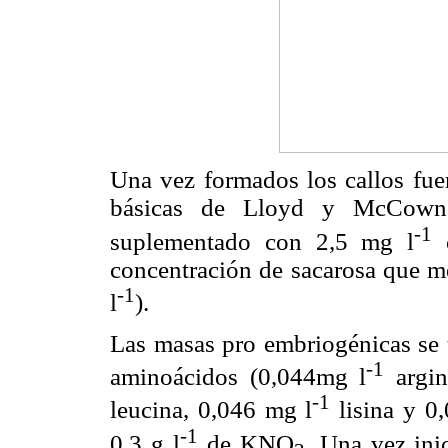
Una vez formados los callos fuer
básicas de Lloyd y McCown
-1
suplementado con 2,5 mg l
c
concentración de sacarosa que me
-1
l
).
Las masas pro embriogénicas se 
-1
aminoácidos (0,044mg l
argin
-1
leucina, 0,046 mg l
lisina y 0
-1
0,3 g l
de KNO
. Una vez ini