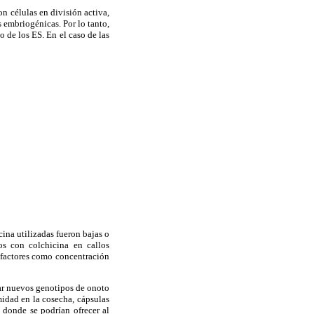
n células en división activa,
as embriogénicas. Por lo tanto,
o de los ES. En el caso de las
cina utilizadas fueron bajas o
os con colchicina en callos
factores como concentración
lar nuevos genotipos de onoto
midad en la cosecha, cápsulas
 donde se podrían ofrecer al