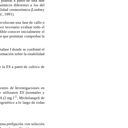
plantas a partir de una fase
uímicos diferentes a los del
abilidad cromosómica (Lindsey
l., 1991).
nvolucran una fase de callo o
ce necesario evaluar todo el
dible conocer inicialmente el
as que permitan comprobar la
tafase I donde se confirmó el
rmación sobre la estabilidad
 la ES a partir de cultivo de
Centro de Investigaciones en
e utilizaron ES (normales y
-1
BA (2 mg l
; Michelangeli de
ogenético a lo largo de todas
una prefijación con solución