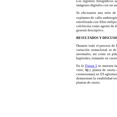
Los registros fotográficos
imágenes digitales con un 
Se efectuaron una serie de
explantes de callo embriogé
esterilizada con filtro milip
colchicina como agente de du
general descriptivo.
RESULTADOS Y DISCUSI
Durante todo el proceso de 
variación somaclonal ni de
anormales, así como en plán
haploides, tomando en cuent
En la
Figura 1
se muestra la
vitro;
b)
y planta de onoto 
cromosomas) en ES aglomer
demuestran la estabilidad en
plantas de onoto.