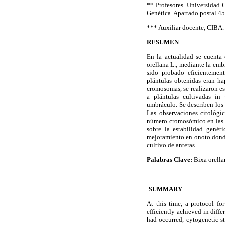
** Profesores. Universidad 
Genética. Apartado postal 4
*** Auxiliar docente, CIBA.
RESUMEN
En la actualidad se cuenta
orellana L., mediante la embr
sido probado eficientement
plántulas obtenidas eran ha
cromosomas, se realizaron e
a plántulas cultivadas in 
umbráculo. Se describen los 
Las observaciones citológi
número cromosómico en las d
sobre la estabilidad genét
mejoramiento en onoto donde 
cultivo de anteras.
Palabras Clave:
Bixa orellan
SUMMARY
At this time, a protocol fo
efficiently achieved in diff
had occurred, cytogenetic s