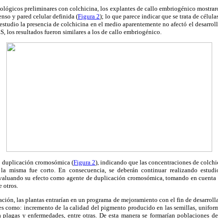
itológicos preliminares con colchicina, los explantes de callo embriogénico mostraro
nso y pared celular definida (
Figura 2
); lo que parece indicar que se trata de célul
estudio la presencia de colchicina en el medio aparentemente no afectó el desarroll
S, los resultados fueron similares a los de callo embriogénico.
ió duplicación cromosómica (
Figura 2
), indicando que las concentraciones de colchi
la misma fue corto. En consecuencia, se deberán continuar realizando estudi
evaluando su efecto como agente de duplicación cromosómica, tomando en cuenta 
 otros.
ación, las plantas entrarían en un programa de mejoramiento con el fin de desarrol
les como: incremento de la calidad del pigmento producido en las semillas, unifor
 a plagas y enfermedades, entre otras. De esta manera se formarían poblaciones de