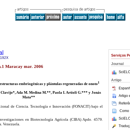
al
Serviços P
-192X
Journal
n.1 Maracay mar. 2006
SciELO
Artigo
1
 estructuras embriogénicas y plántulas regeneradas de onoto
Espanh
 Clavijo*, Ada M. Medina M.**, Paola I. Artioli G.*** y Jonás
Artigo
Mata**
Referên
ional de Ciencia. Tecnología e Innovación (FONACIT) bajo el
Como c
SciELO
Investigaciones en Biotecnología Agrícola (CIBA) Apdo. 4579.
. Venezuela.
Traduç