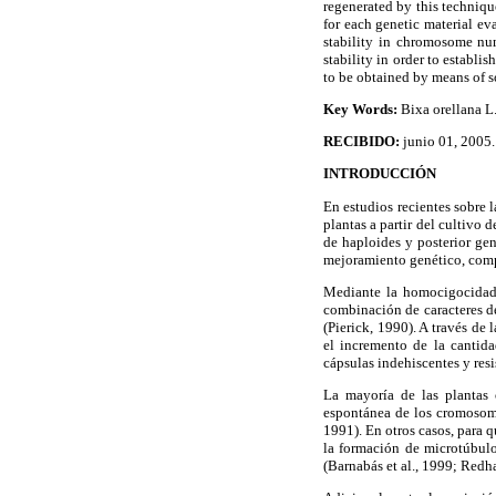
regenerated by this technique
for each genetic material ev
stability in chromosome num
stability in order to establ
to be obtained by means of s
Key Words:
Bixa orellana L.
RECIBIDO:
junio 01, 2005.
INTRODUCCIÓN
En estudios recientes sobre 
plantas a partir del cultivo 
de haploides y posterior ge
mejoramiento genético, comp
Mediante la homocigocidad, 
combinación de caracteres de
(Pierick, 1990). A través de
el incremento de la cantid
cápsulas indehiscentes y res
La mayoría de las plantas 
espontánea de los cromosomas
1991). En otros casos, para 
la formación de microtúbul
(Barnabás et al., 1999; Redha