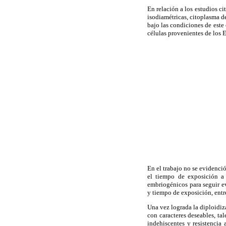
En relación a los estudios c
isodiamétricas, citoplasma de
bajo las condiciones de este 
células provenientes de los E
En el trabajo no se evidenc
el tiempo de exposición a 
embriogénicos para seguir 
y tiempo de exposición, entre
Una vez lograda la diploidiz
con caracteres deseables, ta
indehiscentes y resistencia