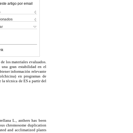
este artigo por email
s
cionados
ar
nk
 de los materiales evaluados.
 una gran estabilidad en el
btener información relevante
colchicina) en programas de
la técnica de ES a partir del
rellana L., anthers has been
aneous chromosome duplication
ated and acclimatized plants