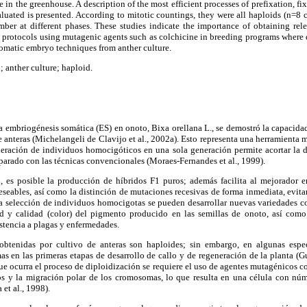
 in the greenhouse. A description of the most efficient processes of prefixation, f
aluated is presented. According to mitotic countings, they were all haploids (n=
ber at different phases. These studies indicate the importance of obtaining rel
ish protocols using mutagenic agents such as colchicine in breeding programs where 
omatic embryo techniques from anther culture.
; anther culture; haploid.
la embriogénesis somática (ES) en onoto, Bixa orellana L., se demostró la capacidad
de anteras (Michelangeli de Clavijo et al., 2002a). Esto representa una herramienta
neración de individuos homocigóticos en una sola generación permite acortar la 
arado con las técnicas convencionales (Moraes-Fernandes et al., 1999).
es posible la producción de híbridos F1 puros; además facilita al mejorador e
seables, así como la distinción de mutaciones recesivas de forma inmediata, evit
 la selección de individuos homocigotas se pueden desarrollar nuevas variedades 
ad y calidad (color) del pigmento producido en las semillas de onoto, así como
istencia a plagas y enfermedades.
obtenidas por cultivo de anteras son haploides; sin embargo, en algunas espe
 en las primeras etapas de desarrollo de callo y de regeneración de la planta (Gu
que ocurra el proceso de diploidización se requiere el uso de agentes mutagénicos c
os y la migración polar de los cromosomas, lo que resulta en una célula con n
 et al., 1998).