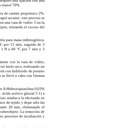
después una fijación con una
n etanol 70%.
gota de carmín propiónico 2%.
apel secante; este proceso se
on una vara de vidrio. Con la
jeto, retirando el exceso del
crita para masa embriogénica.
 °C por 15 min, seguido de 3
co 1 N a 60 °C por 7 min y 3
mente con la vara de vidrio,
on hielo seco, realizando un
ción con hidróxido de potasio
n se llevó a cabo con Giemsa
 con 8-Hidroxiquinolina 0,03%
 ácido acético glacial 3:1) a
sis similar a la efectuada en
tos de tejido y dejar sólo las
rante 20 min, eliminando el
 cubreobjeto. La remoción de
Los procesos de incubación y