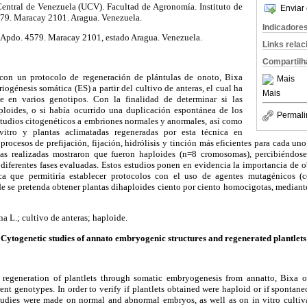
Central de Venezuela (UCV). Facultad de Agronomía. Instituto de
Enviar 
579. Maracay 2101. Aragua. Venezuela.
Indicadore
 Apdo. 4579. Maracay 2101, estado Aragua. Venezuela.
Links rela
Compartilh
 con un protocolo de regeneración de plántulas de onoto, Bixa
Mais
iogénesis somática (ES) a partir del cultivo de anteras, el cual ha
Mais
e en varios genotipos. Con la finalidad de determinar si las
ploides, o si había ocurrido una duplicación espontánea de los
Permali
studios citogenéticos a embriones normales y anormales, así como
vitro y plantas aclimatadas regeneradas por esta técnica en
procesos de prefijación, fijación, hidrólisis y tinción más eficientes para cada uno
cas realizadas mostraron que fueron haploides (n=8 cromosomas), percibiéndose
iferentes fases evaluadas. Estos estudios ponen en evidencia la importancia de o
ica que permitiría establecer protocolos con el uso de agentes mutagénicos (
se pretenda obtener plantas dihaploides ciento por ciento homocigotas, mediante 
a L.; cultivo de anteras; haploide.
Cytogenetic studies of annato embryogenic structures and regenerated plantlets
r regeneration of plantlets through somatic embryogenesis from annatto, Bixa o
erent genotypes. In order to verify if plantlets obtained were haploid or if spont
tudies were made on normal and abnormal embryos, as well as on in vitro cultiv