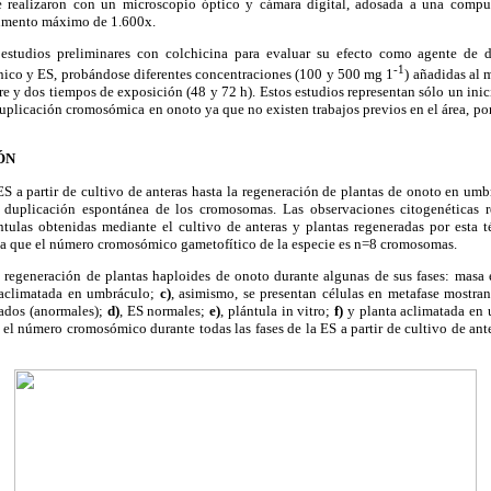
 se realizaron con un microscopio óptico y cámara digital, adosada a una compu
aumento máximo de 1.600x.
 estudios preliminares con colchicina para evaluar su efecto como agente de
-1
nico y ES, probándose diferentes concentraciones (100 y 500 mg 1
) añadidas al 
ore y dos tiempos de exposición (48 y 72 h). Estos estudios representan sólo un ini
plicación cromosómica en onoto ya que no existen trabajos previos en el área, por 
ÓN
ES a partir de cultivo de anteras hasta la regeneración de plantas de onoto en um
 duplicación espontánea de los cromosomas. Las observaciones citogenéticas 
tulas obtenidas mediante el cultivo de anteras y plantas regeneradas por esta 
a que el número cromosómico gametofítico de la especie es n=8 cromosomas.
 regeneración de plantas haploides de onoto durante algunas de sus fases: masa
aclimatada en umbráculo;
c)
, asimismo, se presentan células en metafase mostr
ados (anormales);
d)
, ES normales;
e)
, plántula in vitro;
f)
y planta aclimatada en
 el número cromosómico durante todas las fases de la ES a partir de cultivo de ante