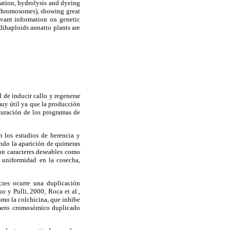
ixation, hydrolysis and dyeing
8 chromosomes), showing great
evant information on genetic
dihaploids annatto plants are
 de inducir callo y regenerar
 muy útil ya que la producción
duración de los programas de
n los estudios de herencia y
ando la aparición de quimeras
con caracteres deseables como
 uniformidad en la cosecha,
cies ocurre una duplicación
o y Pulli, 2000; Roca et al.,
omo la colchicina, que inhibe
úmero cromosómico duplicado