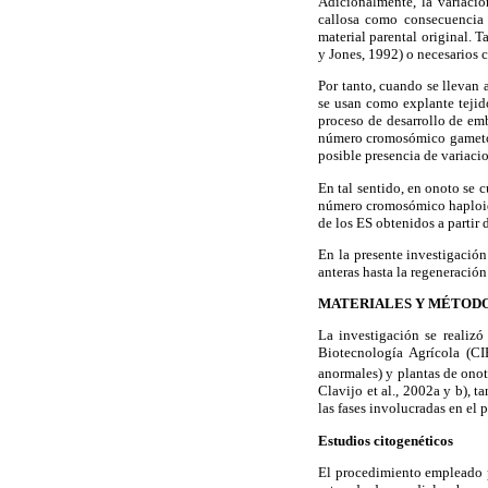
Adicionalmente, la variació
callosa como consecuencia d
material parental original. 
y Jones, 1992) o necesarios 
Por tanto, cuando se llevan 
se usan como explante tejid
proceso de desarrollo de emb
número cromosómico gametofí
posible presencia de variac
En tal sentido, en onoto se 
número cromosómico haploide
de los ES obtenidos a partir 
En la presente investigación
anteras hasta la regeneración
MATERIALES Y MÉTOD
La investigación se realizó
Biotecnología Agrícola (CI
anormales) y plantas de ono
Clavijo et al., 2002a y b), 
las fases involucradas en el 
Estudios citogenéticos
El procedimiento empleado p