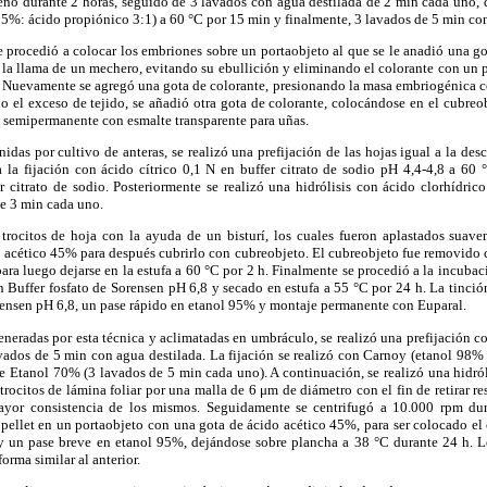
eno durante 2 horas, seguido de 3 lavados con agua destilada de 2 min cada uno, 
95%: ácido propiónico 3:1) a 60 °C por 15 min y finalmente, 3 lavados de 5 min co
se procedió a colocar los embriones sobre un portaobjeto al que se le anadió una 
la llama de un mechero, evitando su ebullición y eliminando el colorante con un p
. Nuevamente se agregó una gota de colorante, presionando la masa embriogénica c
o el exceso de tejido, se añadió otra gota de colorante, colocándose en el cubreob
 semipermanente con esmalte transparente para uñas.
nidas por cultivo de anteras, se realizó una prefijación de las hojas igual a la des
 la fijación con ácido cítrico 0,1 N en buffer citrato de sodio pH 4,4-4,8 a 60
 citrato de sodio. Posteriormente se realizó una hidrólisis con ácido clorhídri
de 3 min cada uno.
 trocitos de hoja con la ayuda de un bisturí, los cuales fueron aplastados suave
 acético 45% para después cubrirlo con cubreobjeto. El cubreobjeto fue removido c
ara luego dejarse en la estufa a 60 °C por 2 h. Finalmente se procedió a la incuba
 Buffer fosfato de Sorensen pH 6,8 y secado en estufa a 55 °C por 24 h. La tinció
rensen pH 6,8, un pase rápido en etanol 95% y montaje permanente con Euparal.
generadas por esta técnica y aclimatadas en umbráculo, se realizó una prefijación
vados de 5 min con agua destilada. La fijación se realizó con Carnoy (etanol 98% :
 Etanol 70% (3 lavados de 5 min cada uno). A continuación, se realizó una hidróli
trocitos de lámina foliar por una malla de 6 μm de diámetro con el fin de retirar res
mayor consistencia de los mismos. Seguidamente se centrifugó a 10.000 rpm du
 pellet en un portaobjeto con una gota de ácido acético 45%, para ser colocado el
 y un pase breve en etanol 95%, dejándose sobre plancha a 38 °C durante 24 h. 
orma similar al anterior.