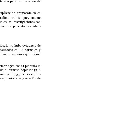
tadora para la obtención de
 duplicación cromosómica en
medio de cultivo previamente
cio en las investigaciones con
tanto se presenta un análisis
bráculo no hubo evidencia de
realizadas en ES normales y
técnica mostraron que fueron
 embriogénica;
a)
plántula in
ando el número haploide (n=8
 umbráculo;
g)
, estos estudios
ras, hasta la regeneración de