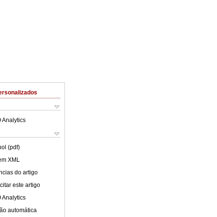
ersonalizados
 Analytics
ol (pdf)
 em XML
cias do artigo
itar este artigo
 Analytics
ão automática