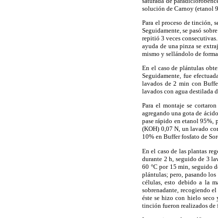
saturada de paradiclorobenc
solución de Carnoy (etanol 
Para el proceso de tinción, 
Seguidamente, se pasó sobre 
repitió 3 veces consecutivas
ayuda de una pinza se extraj
mismo y sellándolo de forma
En el caso de plántulas obte
Seguidamente, fue efectuada
lavados de 2 min con Buffer
lavados con agua destilada 
Para el montaje se cortaron
agregando una gota de ácido
pase rápido en etanol 95%, p
(KOH) 0,07 N, un lavado con
10% en Buffer fosfato de So
En el caso de las plantas re
durante 2 h, seguido de 3 la
60 °C por 15 min, seguido de
plántulas; pero, pasando los 
células, esto debido a la 
sobrenadante, recogiendo el
éste se hizo con hielo seco
tinción fueron realizados de f