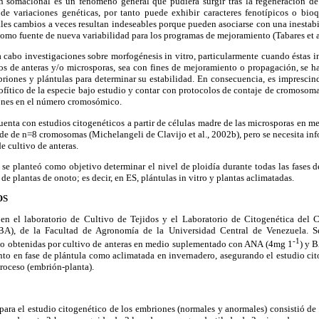
n somaclonal es un fenómeno general que pudiera surgir tras la regeneración de 
e variaciones genéticas, por tanto puede exhibir caracteres fenotípicos o bioq
Tales cambios a veces resultan indeseables porque pueden asociarse con una inest
como fuente de nueva variabilidad para los programas de mejoramiento (Tabares et a
a cabo investigaciones sobre morfogénesis in vitro, particularmente cuando éstas i
os de anteras y/o microsporas, sea con fines de mejoramiento o propagación, se ha
riones y plántulas para determinar su estabilidad. En consecuencia, es imprescin
tico de la especie bajo estudio y contar con protocolos de contaje de cromosom
iones en el número cromosómico.
cuenta con estudios citogenéticos a partir de células madre de las microsporas en me
 de n=8 cromosomas (Michelangeli de Clavijo et al., 2002b), pero se necesita info
de cultivo de anteras.
 se planteó como objetivo determinar el nivel de ploidía durante todas las fases de
 de plantas de onoto; es decir, en ES, plántulas in vitro y plantas aclimatadas.
OS
 en el laboratorio de Cultivo de Tejidos y el Laboratorio de Citogenética del 
BA), de la Facultad de Agronomía de la Universidad Central de Venezuela. S
-1
to obtenidas por cultivo de anteras en medio suplementado con ANA (4mg 1
) y 
tanto en fase de plántula como aclimatada en invernadero, asegurando el estudio cit
proceso (embrión-planta).
ara el estudio citogenético de los embriones (normales y anormales) consistió de 