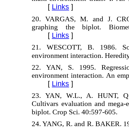
[
Links
]
20. VARGAS, M. and J. CRO
graphing the biplot. Biome
[
Links
]
21. WESCOTT, B. 1986. Som
environment interaction. Heredi
22. YAN, S. 1995. Regressi
environment interaction. An emp
[
Links
]
23. YAN, W.L., A. HUNT, 
Cultivars evaluation and mega-
biplot. Crop Sci. 40:597-605.
24. YANG, R. and R. BAKER. 199