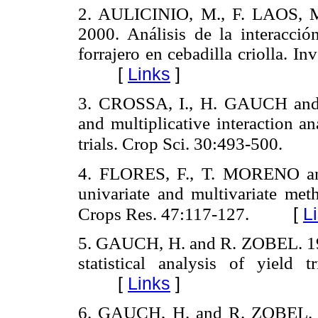
2. AULICINIO, M., F. LAOS,
2000. Análisis de la interacci
forrajero en cebadilla criolla. In
[
Links
]
3. CROSSA, I., H. GAUCH and 
and multiplicative interaction an
trials. Crop Sci. 30:493-500.
4. FLORES, F., T. MORENO an
univariate and multivariate met
[
L
Crops Res. 47:117-127.
5. GAUCH, H. and R. ZOBEL. 1988
statistical analysis of yield 
[
Links
]
6. GAUCH, H. and R. ZOBEL. 19