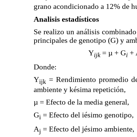
grano acondicionado a 12% de h
Analisis estadísticos
Se realizo un análisis combinado
principales de genotipo (G) y am
Y
= µ + G
+ 
ijk
i
Donde:
Y
= Rendimiento promedio del
ijk
ambiente y késima repetición,
µ = Efecto de la media general,
G
= Efecto del iésimo genotipo,
i
A
= Efecto del jésimo ambiente,
j