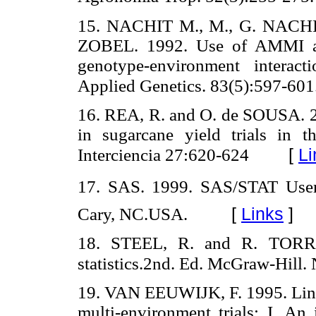
15. NACHIT M., M., G. NACH
ZOBEL. 1992. Use of AMMI and
genotype-environment interac
Applied Genetics. 83(5):597-601
16. REA, R. and O. de SOUSA. 2
in sugarcane yield trials in t
[
Li
Interciencia 27:620-624
17. SAS. 1999. SAS/STAT Userr 
[
Links
]
Cary, NC.USA.
18. STEEL, R. and R. TORRIE
statistics.2nd. Ed. McGraw-Hill.
19. VAN EEUWIJK, F. 1995. Linear
multi-environment trials: I. An