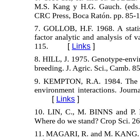
M.S. Kang y H.G. Gauch. (eds.)
CRC Press, Boca Ratón. pp. 85-
7. GOLLOB, H.F. 1968. A statis
factor analytic and analysis of 
[
Links
]
115.
8. HILL, J. 1975. Genotype-envir
breeding. J. Agric. Sci., Camb. 
9. KEMPTON, R.A. 1984. The use
environment interactions. Journ
[
Links
]
10. LIN, C., M. BINNS and P. 
Where do we stand? Crop Sci. 2
11. MAGARI, R. and M. KANG. 19