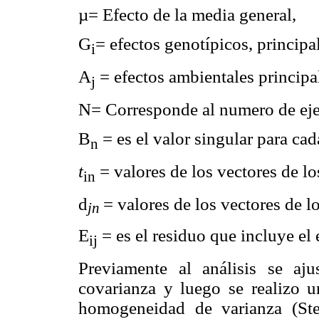
µ= Efecto de la media general,
G
= efectos genotípicos, principa
i
A
= efectos ambientales principa
j
N= Corresponde al numero de eje
B
= es el valor singular para cad
n
t
= valores de los vectores de l
in
d
= valores de los vectores de l
j
n
E
= es el residuo que incluye el 
ij
Previamente al análisis se aj
covarianza y luego se realizo u
homogeneidad de varianza (Ste