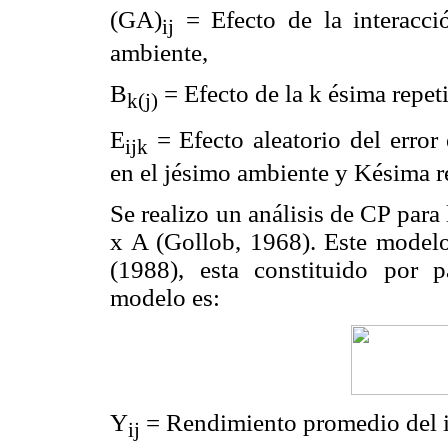
(GA)
= Efecto de la interacci
ij
ambiente,
B
= Efecto de la k ésima repet
k(j)
E
= Efecto aleatorio del error
ijk
en el jésimo ambiente y Késima re
Se realizo un análisis de CP para 
x A (Gollob, 1968). Este mod
(1988), esta constituido por p
modelo es:
Y
= Rendimiento promedio del i
ij