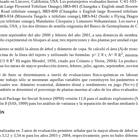
ituado en Lincove, California, USA. Los portainjertos evaluados fueron: C-61-103
h Large Flowered Trifoliate Orange), HRS-801 (Changsha x English small flowered
oad trifoliate orange), HRS-809 (Changsha x English large flowered trifoliat
 HRS-934 (Minneola Tangelo x trifoliate orange), HRS-942 (Sunki x Flying Dragon
gon trifoliate orange), Mandarino Cleopatra y Limonero Volkameriana. Los nueve pr
orida, USA; y los dos últimos de semilla originaria del Banco de Germoplasma de C
 entre septiembre del año 2000 y febrero del año 2001, a una distancia de siembra
eño experimental en bloques al azar, tres repeticiones y dos plantas por unidad expe
iento se midió la altura de árbol y diámetro de copa. Se calculó el área (A) de tronco
2
π
π
ima de la línea del injerto y utilizando las formulas: p= 2
r; A=
R
, mientr
2
π
(2/3
R
H) según Mendel, 1956, citado por Colauto y Vieira, 2004). La producc
ara los meses de mayor producción (enero, febrero, julio, agosto, septiembre, novie
d de fruto se determinaron a través de evaluaciones físico-químicas en labora
este trabajo sólo se mostraran aquellas variables que constituyen los parámetros r
 cuales son: diámetro ecuatorial, diámetro distal y rendimiento en jugo (%v/v
én se determinó el porcentaje de plantas muertas al cabo de los años evaluados
tical Package for Social Science (SPSS) versión 11,0 para el análisis exploratorio (V
ón 8 (SAS, 1999) para los análisis de varianza y la separación de medias mediante 
ÓN
alizadas en 3 anos de evaluación permiten señalar que la mayor altura de árbol se
 3,12 y 3,54 m para los años 2003 y 2004, respectivamente, pero no hubo diferencia