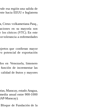
esde esa región una salida de
nte hacia EEUU e Inglaterra
, Citrus volkameriana Pasq.,
taciones en su mayoría son
e los cítricos (VTC). En este
yor tolerancia a enfermedades
injertos que confieran mayor
uyo potencial de exportación
ados en Venezuela, limonero
 función de incrementar las
 calidad de frutos y mayores
ias, Maracay, estado Aragua,
n media anual entre 900-1000
NIAP-Maracay).
l Bloque de Fundación de la