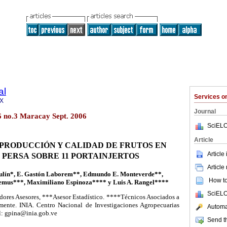
al
Services 
2X
Journal
6 no.3 Maracay Sept. 2006
SciELO
Article
PRODUCCIÓN Y CALIDAD DE FRUTOS EN
Article
PERSA SOBRE 11 PORTAINJERTOS
Article
ulín*, E. Gastón Laborem**, Edmundo E. Monteverde**,
How to 
us***, Maximiliano Espinoza**** y Luis A. Rangel****
SciELO
adores Asesores, ***Asesor Estadístico. ****Técnicos Asociados a
amente. INIA. Centro Nacional de Investigaciones Agropecuarias
Automat
l: gpina@inia.gob.ve
Send th