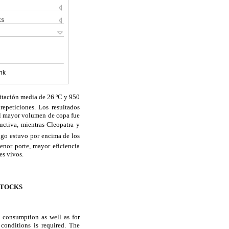
ks
nk
pitación media de 26 ºC y 950
epeticiones. Los resultados
 el mayor volumen de copa fue
iva, mientras Cleopatra y
jugo estuvo por encima de los
nor porte, mayor eficiencia
es vivos.
STOCKS
al consumption as well as for
conditions is required. The