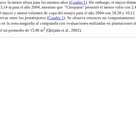
uvo la menor altura para los mismos años (
Cuadro 1
). Sin embargo, el mayor diám
3,14 m para el año 2004, mientras que ´"Cleopatra" presentó el menor valor con 2,
n el mayor y menor volumen de copa del ensayo para el año 2004 con 18,56 y 10,12
ivas entre los portainjertos (
Cuadro 1
). Se observa entonces un comportamiento d
a en la zona aragueña al compararla con evaluaciones realizadas en plantaciones 
3
zó un promedio de 15,40 m
(Quijada et al., 2002).