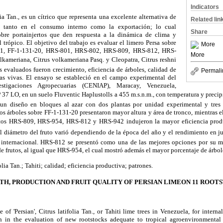
Indicators
folia Tan., es un cítrico que representa una excelente alternativa de
Related lin
 tanto en el consumo interno como la exportación; lo cual
Share
bre portainjertos que den respuesta a la dinámica de clima y
 trópico. El objetivo del trabajo es evaluar el limero Persa sobre
More
03-1, FF-1-131-20, HRS-801, HRS-802, HRS-809, HRS-812, HRS-
More
ameriana, Citrus volkameriana Pasq. y Cleopatra, Citrus reshni
 evaluados fueron crecimiento, eficiencia de árboles, calidad de
Permali
tas vivas. El ensayo se estableció en el campo experimental del
stigaciones Agropecuarias (CENIAP), Maracay, Venezuela,
 37 LO, en un suelo Fluventic Haplustolls a 455 m.s.n.m., con temperatura y preci
un diseño en bloques al azar con dos plantas por unidad experimental y tres r
os árboles sobre FF-1-131-20 presentaron mayor altura y área de tronco, mientras
tos HRS-809, HRS-954, HRS-812 y HRS-942 indujeron la mayor eficiencia product
El diámetro del fruto varió dependiendo de la época del año y el rendimiento en 
 internacional. HRS-812 se presentó como una de las mejores opciones por su me
e frutos, al igual que HRS-954, el cual mostró además el mayor porcentaje de árbol
olia Tan.; Tahiti; calidad; eficiencia productiva; patrones.
H, PRODUCTION AND FRUIT QUALITY OF PERSIAN LIMEON 11 ROOT
of 'Persian', Citrus latifolia Tan., or Tahiti lime trees in Venezuela, for intern
ch in the evaluation of new rootstocks adequate to tropical agroenvironmental 