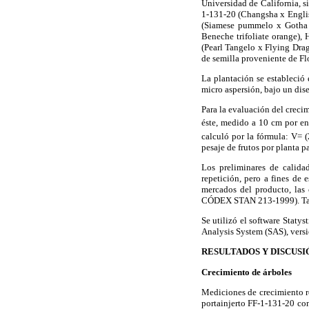
Universidad de California, s
1-131-20 (Changsha x Englis
(Siamese pummelo x Gotha R
Beneche trifoliate orange),
(Pearl Tangelo x Flying Dra
de semilla proveniente de Fl
La plantación se estableció
micro aspersión, bajo un dis
Para la evaluación del crecim
éste, medido a 10 cm por enc
calculó por la fórmula: V= 
pesaje de frutos por planta p
Los preliminares de calida
repetición, pero a fines de 
mercados del producto, las
CÓDEX STAN 213-1999). Tambi
Se utilizó el software Statys
Analysis System (SAS), versi
RESULTADOS Y DISCUSI
Crecimiento de árboles
Mediciones de crecimiento re
portainjerto FF-1-131-20 con