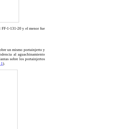
el FF-1-131-20 y el menor fue
sobre un mismo portainjerto y
tendencia al aguachinamiento
antas sobre los portainjertos
 1
).