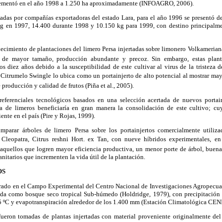
crementó en el año 1998 a 1.250 ha aproximadamente (INFOAGRO, 2006).
rtadas por compañías exportadoras del estado Lara, para el año 1996 se presentó d
kg en 1997, 14.400 durante 1998 y 10.150 kg para 1999, con destino principalme
lecimiento de plantaciones del limero Persa injertadas sobre limonero Volkameriana
s de mayor tamaño, producción abundante y precoz. Sin embargo, estas plan
s diez años debido a la susceptibilidad de este cultivar al virus de la tristeza d
 Citrumelo Swingle lo ubica como un portainjerto de alto potencial al mostrar ma
 producción y calidad de frutos (Piña et al., 2005).
 referenciales tecnológicos basados en una selección acertada de nuevos porta
pa de limeros beneficiaría en gran manera la consolidación de este cultivo; c
ente en el país (Pire y Rojas, 1999).
mparar árboles de limero Persa sobre los portainjertos comercialmente utiliz
Cleopatra, Citrus reshni Hort. ex Tan, con nueve híbridos experimentales, en
e aquellos que logren mayor eficiencia productiva, un menor porte de árbol, buena
anitarios que incrementen la vida útil de la plantación.
OS
rado en el Campo Experimental del Centro Nacional de Investigaciones Agropecuar
cada como bosque seco tropical Sub-húmedo (Holdridge, 1979), con precipitació
 ºC y evapotranspiración alrededor de los 1.400 mm (Estación Climatológica CE
fueron tomadas de plantas injertadas con material proveniente originalmente de