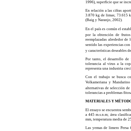
1996), superficie que se in
En relación a las cifras apo
3.870 kg de limas; 73.615 
(Baig y Naranjo, 2002).
En el país es común el estab
por la obtención de fruto
reemplazadas alrededor de lo
sentido las experiencias con
y características deseables de
Por tanto, el desarrollo de
tolerancia al virus a la co
representa una industria creci
Con el trabajo se busca co
Volkameriana y Mandarino 
alternativas de selección d
tolerancias a problemas fitos
MATERIALES Y MÉTOD
El ensayo se encuentra semb
a 445 m.s.n.m; área clasifi
mm, temperatura media de 25
Las yemas de limero Persa 