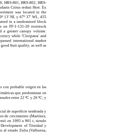
31-20, HRS-801, HRS-802, HRS-
arin Citrus reshni Hort. Ex
xperiment was located in the
10º 13' NL y 67º 37' WL, 455
lanted in a randomized block
ees on FF-1-131-20 rootstock
ed a greater canopy volume.
iency while 'Cleopatra' and
rpassed international market
good fruit quality, as well as
das con probable origen en las
climáticas que predominan en
nuales entre 22 ºC y 26 ºC; y
ncial de superficie sembrada y
os de crecimiento (Martínez,
entó en 1995 a 961 t, siendo
l Development of Trinidad y
n al estado Zulia (Valbuena,