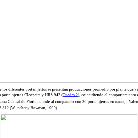
e los diferentes portainjertos se presentan producciones promedio por planta que v
 portainjertos Cleopatra y HRS-942 (
Cuadro 2
), coincidiendo el comportamiento 
zona Central de Florida donde al compararlo con 20 portainjertos en naranja Valen
RS-812 (Wutscher y Bowman, 1999).