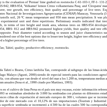
dy is the evaluation of 'Persian' lime grafted on rootstocks C-61-103-1, FF-1- 1
-942, HRS-954, 'Volkamer' lemon Citrus volkameriana Pasq. and 'Cleopatra' mand
ere, tree growth, tree efficiency, fruit quality and percentage of live trees. E
entro Nacional de Investigaciones Agropecuarias (CENIAP) Maracay, Venezuela (
lustolls soil, 26 ºC mean temperature and 950 mm mean precipitation. It was p
experimental unit and three repetitions. Preliminary results indicated that tr
wth, in terms of tree height and trunk area, whereas trees on HRS-954 develop
4, HRS- 812 and HRS-942 promoted highest yields, fruit quality and tree effic
opposite. Fruit diameter varied according to season and juice characteristics su
idered one of the best options due to lesser tree height, higher tree efficiency and 
 a higher percentage of live trees.
Tan; Tahití; quality; productive efficiency; rootstocks.
da Tahití o Bearss, Citrus latifolia Tan, corresponde al subgrupo de las limas áci
iélago Malayo (Agusti, 2000) siendo de especial interés para las condiciones agro
la; con alturas que van desde el nivel del mar a los 1.200 m, temperaturas medias a
mm anuales (Sosa et al., 1990 citado por Martínez, 1993).
es en el cultivo de lima Persa en el país son muy escasas, existe información refere
1993 se estimaban alrededor de 3.000 ha sembradas con plantas en diferentes estad
nces cifras de exportación al mercado europeo de 300 t, volumen que se increm
dor de este mercado con el 10,12% de sus importaciones (Tourism y Industria
a superficie sembrada se incrementó a 4.500 ha de las cuales 500 ha correspondía