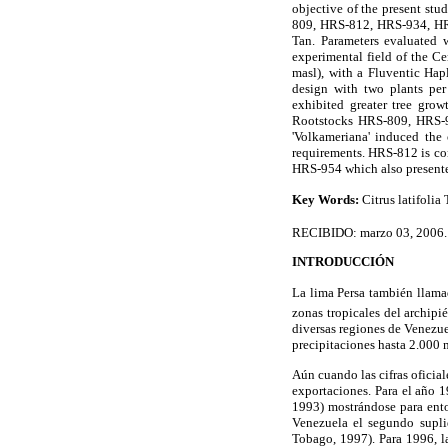
objective of the present stu
809, HRS-812, HRS-934, HRS
Tan. Parameters evaluated w
experimental field of the C
masl), with a Fluventic Hap
design with two plants per 
exhibited greater tree gro
Rootstocks HRS-809, HRS-95
'Volkameriana' induced the 
requirements. HRS-812 is cons
HRS-954 which also presented
Key Words:
Citrus latifolia 
RECIBIDO: marzo 03, 2006.
INTRODUCCIÓN
La lima Persa también llama
zonas tropicales del archip
diversas regiones de Venezue
precipitaciones hasta 2.000 
Aún cuando las cifras oficial
exportaciones. Para el año 
1993) mostrándose para ento
Venezuela el segundo supli
Tobago, 1997). Para 1996, l