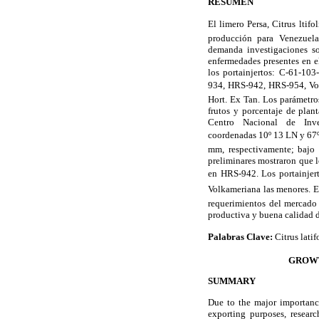
RESUMEN
El limero Persa, Citrus lti
producción para Venezuela
demanda investigaciones so
enfermedades presentes en el
los portainjertos: C-61-1
934, HRS-942, HRS-954, Volk
Hort. Ex Tan. Los parámetros
frutos y porcentaje de plan
Centro Nacional de Inve
coordenadas 10º 13 LN y 67º
mm, respectivamente; bajo 
preliminares mostraron que l
en HRS-942. Los portainjer
Volkameriana las menores. 
requerimientos del mercado
productiva y buena calidad d
Palabras Clave:
Citrus latif
GROWT
SUMMARY
Due to the major importance 
exporting purposes, resear