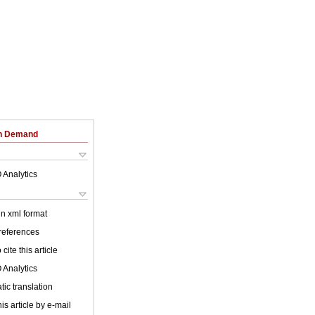
on Demand
 Analytics
 in xml format
 references
cite this article
 Analytics
ic translation
is article by e-mail