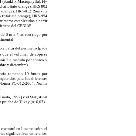
-1 (Sunki x Macrophylla), FF-
 trifoliate orange), HRS 802
e orange), HRS-812 (Sunki x
 trifoliate orange), HRS-954
imeros establecidos a partir
ítricos del CENIAP.
 de 6 m x 4 m, con riego por
rimental.
 a partir del perímetro (p) de
as que el volumen de copa se
ión fue medida por conteo y
mbre y diciembre).
torio tomando 10 frutos por
equeridos para los diferentes
) (Norma PC-012-2004; Norma
.
isauta, 1997) y el Statystical
la prueba de Tukey (α=0,05).
 encontró en limeros sobre el
s significativas entre ellos,