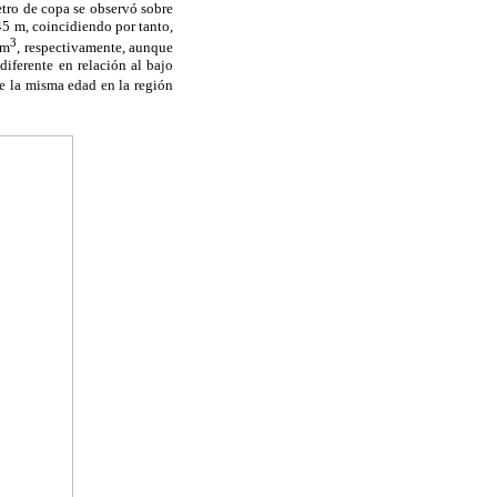
etro de copa se observó sobre
45 m, coincidiendo por tanto,
3
 m
, respectivamente, aunque
iferente en relación al bajo
de la misma edad en la región