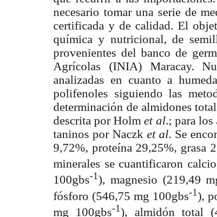
necesario tomar una serie de med
certificada y de calidad. El obje
química y nutricional, de semil
provenientes del banco de germo
Agrícolas (INIA) Maracay. N
analizadas en cuanto a humedad
polifenoles siguiendo las meto
determinación de almidones total
descrita por Holm
et al
.; para lo
taninos por Naczk
et al
. Se enco
9,72%, proteína 29,25%, grasa 2
minerales se cuantificaron calc
-1
100gbs
), magnesio (219,49 
-1
fósforo (546,75 mg 100gbs
), p
-1
mg 100gbs
), almidón total 