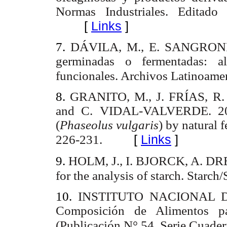
Normas Industriales. Editado
[
Links
]
7.
DÁVILA, M., E. SANGRONI
germinadas o fermentadas: al
funcionales. Archivos Latinoamer
8.
GRANITO, M., J. FRÍAS,
and C. VIDAL-VALVERDE.
2
(
Phaseolus vulgaris
) by natural 
[
Links
]
226-231.
9.
HOLM, J., I. BJORCK, A. DRE
for the analysis of starch.
Starch/
10.
INSTITUTO NACIONAL DE
Composición de Alimentos pa
(Publicación N° 54. Serie Cuade