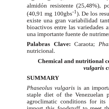
almidón resistente (25,48%), 
-1
(40,91 mg 100gbs
). De los re
existe una gran variabilidad t
bioactivos entre las variedades 
una importante fuente de nutrimen
Palabras Clave:
Caraota;
Pha
nutricional.
Chemical and nutritional 
vulgaris
c
SUMMARY
Phaseolus vulgaris
is an importa
staple diet of the Venezuelan 
agroclimatic conditions for it
import this foodstuff to meet t