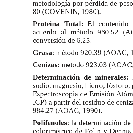
metodología por pérdida de pes
80 (COVENIN, 1980).
Proteína Total:
El contenido d
acuerdo al método 960.52 (AO
conversión de 6,25.
Grasa
: método 920.39 (AOAC, 
Cenizas
: método 923.03 (AOAC,
Determinación de minerales:
l
sodio, magnesio, hierro, fósforo,
Espectroscopía de Emisión Atóm
ICP) a partir del residuo de ceni
984.27 (AOAC, 1990).
Polifenoles
: la determinación de 
colorimétrico de Folin y Denni