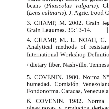
beans (
Phaseolus vulgaris
), C
(
Lens culinaris
). J. Agric. Food
3.
CHAMP, M. 2002. Grain leg
Grain Legumes. 35:13-14.
4.
CHAMP, M., L. NOAH, G.
Analytical methods of resista
International Workshop Definiti
/ dietary fiber, Nashville, Tenne
5.
COVENIN. 1980. Norma N° 1
humedad. Comisión Venezolana
Fondonorma. Caracas, Venezuela
6.
COVENIN. 1982. Norma N°
oleaginosas y productos deriv