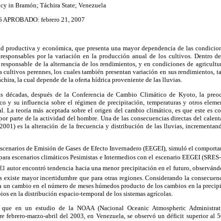
ncy in Bramón; Táchira State; Venezuela
6 APROBADO: febrero 21, 2007
idad productiva y económica, que presenta una mayor dependencia de las condicion
s responsables por la variación en la producción anual de los cultivos. Dentro de
l responsable de la alternancia de los rendimientos, y en condiciones de agricultu
 cultivos perennes, los cuales también presentan variación en sus rendimientos, ta
hira, la cual depende de la oferta hídrica proveniente de las lluvias.
mas décadas, después de la Conferencia de Cambio Climático de Kyoto, la preoc
ico y su influencia sobre el régimen de precipitación, temperaturas y otros eleme
l. La teoría más aceptada sobre el origen del cambio climático, es que este es c
por parte de la actividad del hombre. Una de las consecuencias directas del cale
001) es la alteración de la frecuencia y distribución de las lluvias, incrementan
Escenarios de Emisión de Gases de Efecto Invernadero (EEGEI), simuló el comportam
para escenarios climáticos Pesimistas e Intermedios con el escenario EEGEI (SRES
 El autor encontró tendencia hacia una menor precipitación en el futuro, observándo
 existe mayor incertidumbre que para otras regiones. Considerando la consecuenci
ta un cambio en el número de meses húmedos producto de los cambios en la precipi
os en la distribución espacio-temporal de los sistemas agrícolas.
 que en un estudio de la NOAA (Nacional Oceanic Atmospheric Administrati
tre febrero-marzo-abril del 2003, en Venezuela, se observó un déficit superior al 