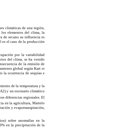
es climáticas de una región,
 los elementos del clima, la
ra de secano su influencia es
l es el caso de la producción
upación por la variabilidad
ntos del clima, se ha venido
onsecuencia de la emisión de
ntamiento global según Kart
et
do la ocurrencia de sequías e
iento de la temperatura y la
-A2) y un escenario climático
se diferencias regionales. El
a en la agricultura, Martelo
tación y evapotranspiración,
on) sobre anomalías en la
50% en la precipitación de la