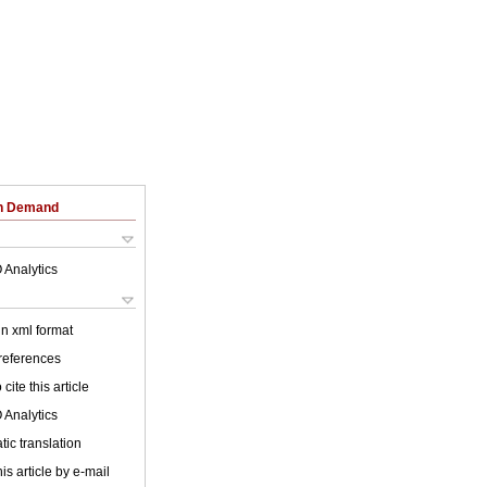
on Demand
 Analytics
 in xml format
 references
cite this article
 Analytics
ic translation
is article by e-mail