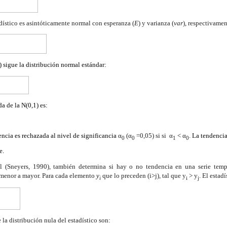
adístico es asintóticamente normal con esperanza (
E
) y varianza (
var
), respectivamen
)) sigue la distribución normal estándar:
a de la N(0,1) es:
encia es rechazada al nivel de significancia
α
(α
=0,05) si si α
< α
.
La tendencia
0
0
1
0
e.
 (Sneyers, 1990), también determina si hay o no tendencia en una serie tem
menor a mayor. Para cada elemento
y
que lo preceden (i>j), tal que y
> y
. El estad
i
i
j
 la distribución nula del estadístico son: