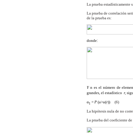
La prueba estadísticamente si
La prueba de correlación ser
de la prueba es:
donde
:
Y
n es el número de eleme
grandes, el estadístico
r,
sig
α
=
P
(
u
>
u
(
r
))
(6)
1
La hipótesis nula de no corre
La
prueba del coeficiente de