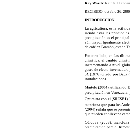
Key Words
: Rainfall Tende
RECIBIDO: octubre 26, 200
INTRODUCCIÓN
La agricultura, es la activ
siendo estas las principale
precipitación es el principa
aún mayor. Igualmente afecta
de café en Bramón, estado Tác
Por otro lado, en las últi
climática, el cambio climát
incrementando a nivel globa
gases de efecto invernadero 
al.
(1976) citado por Back (2
inundaciones.
Martelo (2004), utilizando 
precipitación en Venezuela, 
Optimista con el (SRESB1).
menciona que para los Andes
(2004) señala que se presen
que pueden conllevar a cambi
Córdova (2003), menciona
precipitación para el trimes