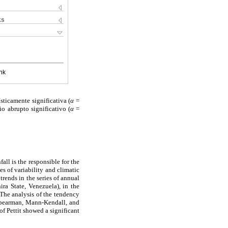
ks
nk
sticamente significativa (
α
=
o abrupto significativo (
α
=
all is the responsible for the
ies of variability and climatic
trends in the series of annual
ra State, Venezuela), in the
 The analysis of the tendency
 Spearman, Mann-Kendall, and
 of Pettit showed a significant