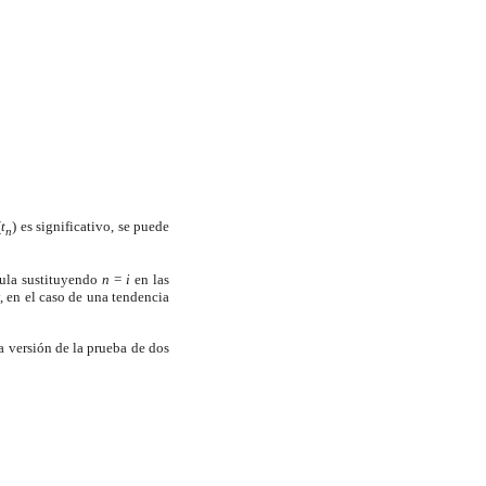
(
t
) es significativo, se puede
n
lcula sustituyendo
n
=
i
en las
, en el caso de una tendencia
na versión de la prueba de dos