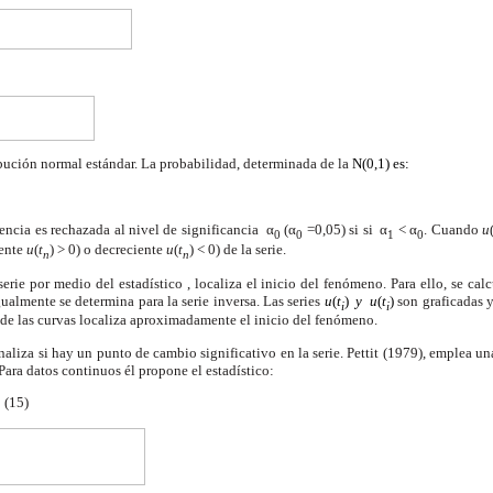
ribución normal estándar. La probabilidad, determinada de la
N(0,1) es:
encia es rechazada al nivel de significancia
α
(α
=0,05) si si α
< α
. Cuando
u
0
0
1
0
iente
u
(
t
) > 0) o decreciente
u
(
t
) < 0) de la serie.
n
n
serie por medio del estadístico , localiza el inicio del fenómeno. Para ello, se ca
Igualmente se determina para la serie inversa. Las series
u
(
t
)
y
u
(
t
)
son graficadas y
i
i
n de las curvas localiza aproximadamente el inicio del fenómeno.
naliza si hay un punto de cambio significativo en la serie. Pettit (1979), emplea u
ra datos continuos él propone el estadístico:
 (15)