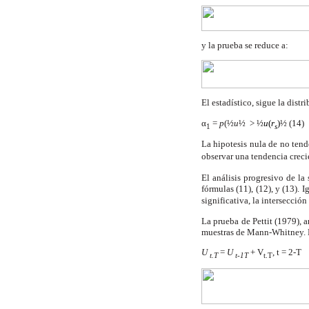
y la prueba se reduce a:
El estadístico, sigue la dist
α
=
p
(
½
u
½
>
½
u
(
r
)
½
(14)
1
s
La hipotesis nula de no tend
observar una tendencia crec
El análisis progresivo de la 
fórmulas (11), (12), y (13). 
significativa, la intersecció
La prueba de Pettit (1979), a
muestras de Mann-Whitney. Pa
U
=
U
+ V
, t = 2-T
t.T
t-1T
t.T