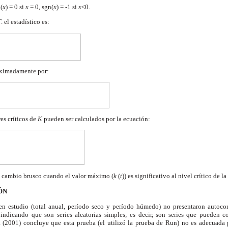
(
x
) = 0 si
x
= 0, sgn(
x
) = -1 si
x
<0.
T
.
el estadístico es:
roximadamente por:
es críticos de
K
pueden ser calculados por la ecuación:
un cambio brusco cuando el valor máximo (
k
(
t
)) es significativo al nivel crítico de l
ÓN
 en estudio (total anual, período seco y período húmedo) no presentaron autocorr
indicando que son series aleatorias simples; es decir, son series que pueden c
(2001) concluye que esta prueba (el utilizó la prueba de Run) no es adecuada p