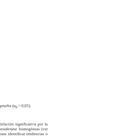
a prueba (α
= 0,05).
0
elación significativa por la
onsiderarse homogéneas (ver
ara identificar tendencias o