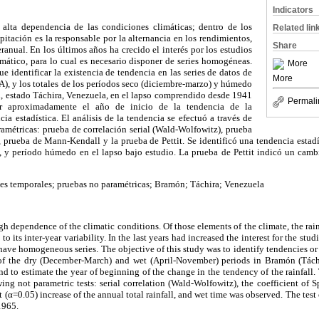
Indicators
 alta dependencia de las condiciones climáticas; dentro de los
Related lin
pitación es la responsable por la alternancia en los rendimientos,
Share
ranual. En los últimos años ha crecido el interés por los estudios
mático, para lo cual es necesario disponer de series homogéneas.
More
ue identificar la existencia de tendencia en las series de datos de
More
TA), y los totales de los períodos seco (diciembre-marzo) y húmedo
, estado Táchira, Venezuela, en el lapso comprendido desde 1941
Permali
ar aproximadamente el año de inicio de la tendencia de la
cia estadística. El análisis de la tendencia se efectuó a través de
ramétricas: prueba de correlación serial (Wald-Wolfowitz), prueba
 prueba de Mann-Kendall y la prueba de Pettit. Se identificó una tendencia estadí
 y período húmedo en el lapso bajo estudio. La prueba de Pettit indicó un cambi
ries temporales; pruebas no paramétricas; Bramón; Táchira; Venezuela
gh dependence of the climatic conditions. Of those elements of the climate, the rainf
 to its inter-year variability. In the last years had increased the interest for the stud
 have homogeneous series. The objective of this study was to identify tendencies or 
ll of the dry (December-March) and wet (April-November) periods in Bramón (Táchi
d to estimate the year of beginning of the change in the tendency of the rainfall.
ing not parametric tests: serial correlation (Wald-Wolfowitz), the coefficient of
ant (α=0.05) increase of the annual total rainfall, and wet time was observed. The test
1965.