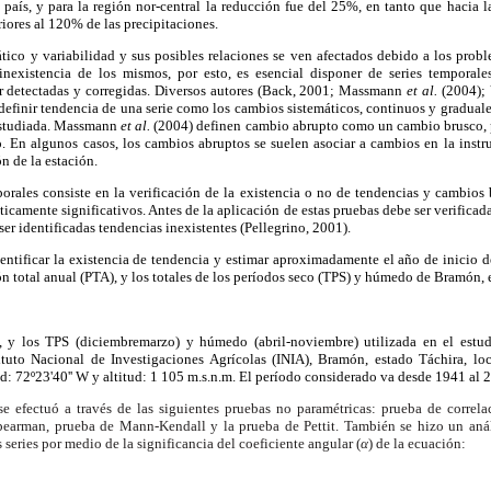
l país, y para la región nor-central la reducción fue del 25%, en tanto que hacia l
iores al 120% de las precipitaciones.
tico y variabilidad y sus posibles relaciones se ven afectados debido a los probl
a inexistencia de los mismos, por esto, es esencial disponer de series tempora
 detectadas y corregidas. Diversos autores (Back, 2001; Massmann
et al.
(2004); 
definir tendencia de una serie como los cambios sistemáticos, continuos y gradual
 estudiada. Massmann
et al.
(2004) definen cambio abrupto como un cambio brusco, 
o. En algunos casos, los cambios abruptos se suelen asociar a cambios en la instr
n de la estación.
mporales consiste en la verificación de la existencia o no de tendencias y cambios 
sticamente significativos. Antes de la aplicación de estas pruebas debe ser verificad
ser identificadas tendencias inexistentes (Pellegrino, 2001).
dentificar la existencia de tendencia y estimar aproximadamente el año de inicio d
ión total anual (PTA), y los totales de los períodos seco (TPS) y húmedo de Bramón,
, y los TPS (diciembremarzo) y húmedo (abril-noviembre) utilizada en el estud
tuto Nacional de Investigaciones Agrícolas (INIA), Bramón, estado Táchira, lo
tud: 72º23'40'' W y altitud: 1 105 m.s.n.m. El período considerado va desde 1941 al 
 se efectuó a través de las siguientes pruebas no paramétricas: prueba de correla
pearman, prueba de Mann-Kendall y la prueba de Pettit. También se hizo un análi
s series por medio de la significancia del coeficiente angular (
α
) de la ecuación: