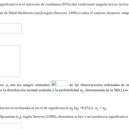
gnificativa si el intervalo de confianza (95%) del coeficiente angular (
α
) no incluy
ial de
Wald-Wolfowitz (
u
(r)) según (Sneyers, 1990) evalúa el carácter aleatorio simp
nto;
y
son los rangos centrados
de las observaciones ordenadas de m
i
ue la distribución normal estándar y la probabilidad α
, determinada de la N(0,1) es:
1
lación es rechazada al nivel de significancia α
(α
=0,05) si α
< α
0
0
1
0
 Spearman (
r
), según Sneyers (1990), determina si hay o no tendencia significativa 
s