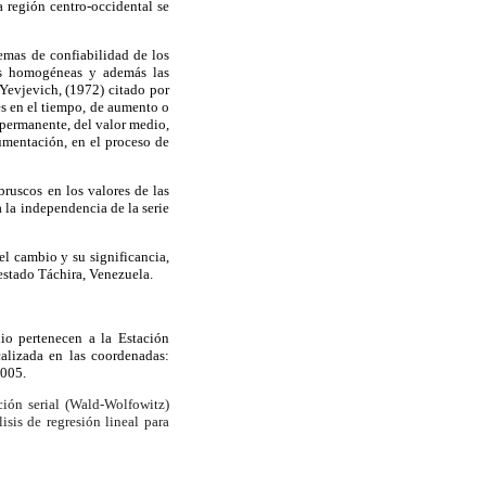
a región centro-occidental se
emas de confiabilidad de los
les homogéneas y además las
Yevjevich, (1972) citado por
es en el tiempo, de aumento o
permanente, del valor medio,
umentación, en el proceso de
bruscos en los valores de las
a la independencia de la serie
el cambio y su significancia,
 estado Táchira, Venezuela.
io pertenecen a la Estación
calizada en las coordenadas:
2005.
ción serial (Wald-Wolfowitz)
sis de regresión lineal para