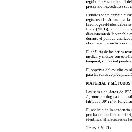
región nor y sur oriental de
presentaron excedentes super
Estudios sobre cambio climá
registros climáticos o a l
inhomogeneidades deben ser
Back, (2001)), coinciden en 
disminución de la variable
durante el período analizad
observación, o en la ubicació
El análisis de las series te
medias, y si estos son estadí
temporal, sin la cual pueden 
El objetivo del estudio es i
para las series de precipitac
MATERIAL Y MÉTODOS
Las series de datos de PTA
Agrometeorológica del Insti
latitud: 7º39' 22'' N, longui
El análisis de la tendencia
prueba del coeficiente de S
identificar alteraciones en la
Y = αx + b
(1)