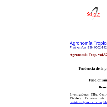
Agronomía Tropic
Print version
ISSN
0002-19
Agronomía Trop. vol.5
Tendencia de la p
Tend of rai
Beatr
Investigadoras. INIA. Cent
Táchira). Carretera vía
beatrizloz@hotmail.com
;
bl