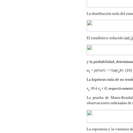
La distribución nula del est
El estadístico reducido (
u
(
r
s
y la probabilidad, determinad
α
=
p
(
½
u
½
>
½
u
(
r
)
½
(10)
1
s
La hipótesis nula de no tend
r
>0 ó
r
< 0,
respectivament
s
s
La prueba de Mann-Kendall
observaciones ordenadas de 
La esperanza y la varianza de