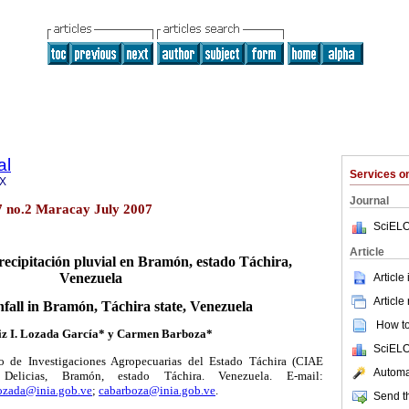
al
Services 
2X
Journal
7 no.2 Maracay July 2007
SciELO
Article
recipitación pluvial en Bramón, estado Táchira,
Venezuela
Article
Article
nfall in Bramón, Táchira state, Venezuela
How to 
iz I. Lozada García* y Carmen Barboza*
SciELO
ro de Investigaciones Agropecuarias del Estado Táchira (CIAE
Automat
 Delicias, Bramón, estado Táchira. Venezuela. E-mail:
ozada@inia.gob.ve
;
cabarboza@inia.gob.ve
.
Send th