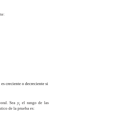
te:
 es creciente o decreciente si
poral. Sea
y
el rango de las
i
ístico de la prueba es: