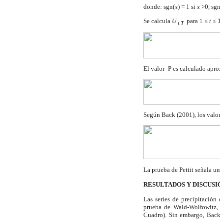
donde: sgn(
x
) = 1 si
x
>0, sgn
Se calcula
U
para 1 ≤
t
≤
t.T
El valor -P es calculado ap
Según Back (2001), los valor
La prueba de Pettit señala 
RESULTADOS Y DISCUSI
Las series de precipitación
prueba de Wald-Wolfowitz, 
Cuadro). Sin embargo, Back 