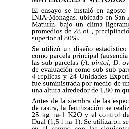
El ensayo se instaló en agost
INIA-Monagas, ubicado en San Ag
Maturín, bajo un clima ligeram
promedios de 28 oC, precipitaci
superior al 80%.
Se utilizó un diseño estadístico
como parcela principal (ausencia
las sub-parcelas (
A. pintoi
,
D. ov
de evaluación como sub-sub-parce
4 replicas y 24 Unidades Exper
fue suministrada por medio de un
una altura alrededor de 1,80 m qu
Antes de la siembra de las espec
de rastra, la fertilización se r
25 kg ha-1 K2O y el control de
Dual (1,5 l ha-1). Se utilizaron s
en el campo con las siguiente