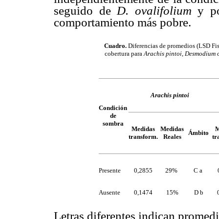
seguido de
D. ovalifolium
y po
comportamiento más pobre.
Cuadro.
Diferencias de promedios (LSD Fish
cobertura para
Arachis pintoi
,
Desmodium o
Arachis pintoi
Condición
de
sombra
Medidas
M
Medidas
Ámbito
Reales
tr
transform.
Presente
0,2855
29%
C a
Ausente
0,1474
15%
D b
Letras diferentes indican promedi