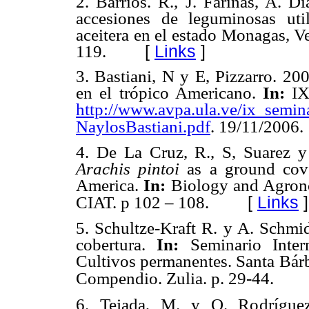
2. Barrios. R., J. Fariñas, A. D
accesiones de leguminosas ut
aceitera en el estado Monagas, V
119.
[
Links
]
3. Bastiani, N y E, Pizzarro. 20
en el trópico Americano.
In:
IX 
http://www.avpa.ula.ve/ix_semin
NaylosBastiani.pdf
. 19/11/2006.
4. De La Cruz, R., S, Suarez y
Arachis pintoi
as a ground cov
America.
In:
Biology and Agron
[
Links
]
CIAT. p 102 – 108.
5. Schultze-Kraft R. y A. Schmi
cobertura.
In:
Seminario Inte
Cultivos permanentes. Santa Bárb
Compendio. Zulia. p. 29-44.
6. Tejada, M. y O. Rodríguez