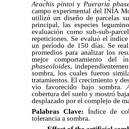
Arachis pintoi
y
Pueraria phase
campo experimental del INIA Mo
utilizó un diseño de parcelas s
principal, las especies legumin
evaluación como sub-sub-parcel
repeticiones. Se evaluó el índic
un período de 150 días. Se real
promedios para analizar los res
mejor comportamiento del í
phaseoloides
, independienteme
sombra, los cuales fueron simila
tratamientos. El crecimiento y de
vio favorecido bajo sombra.
cobertura del suelo y mostró baj
desplazado por el complejo de ma
Palabras Clave:
Índice de co
tolerancia a sombra.
Effect of the artificial so