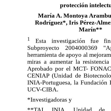
protección intelect
María A. Montoya Arambur
Rodríguez*, Iris Pérez-Alme
Marín**
1
Esta investigación fue fin
Subproyecto 2004000369 "Ap
herramienta de apoyo al mejorami
miras a aumentar la resistencia
Aprobado por el MCT- FONACIT
CENIAP (Unidad de Biotecnolog
INIA-Portuguesa, la Fundació
UCV-CIBA.
*Investigadoras y
**TAI. INIA. Unidad de B