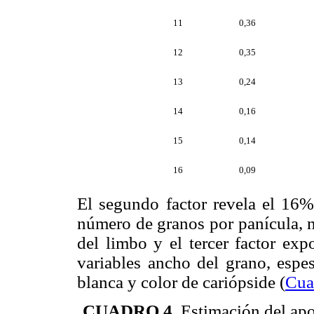
11
0,36
12
0,35
13
0,24
14
0,16
15
0,14
16
0,09
El segundo factor revela el 16%
número de granos por panícula, n
del limbo y el tercer factor ex
variables ancho del grano, espe
blanca y color de cariópside (
Cua
CUADRO 4.
Estimación del apor