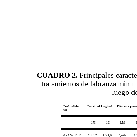
CUADRO 2.
Principales caracte
tratamientos de labranza mínim
luego d
Profundidad
Densidad longitud
Diámetro prom
cm
LM
LC
LM
0 - 5 5 - 10 10
2,1 1,7
1,9 1,6
0,44b
0,