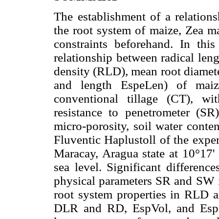
The establishment of a relations
the root system of maize, Zea ma
constraints beforehand. In th
relationship between radical len
density (RLD), mean root diamete
and length EspeLen) of mai
conventional tillage (CT), wi
resistance to penetrometer (SR
micro-porosity, soil water conte
Fluventic Haplustoll of the expe
Maracay, Aragua state at 10°17
sea level. Significant differen
physical parameters SR and SW in
root system properties in RLD 
DLR and RD, EspVol, and EspeL