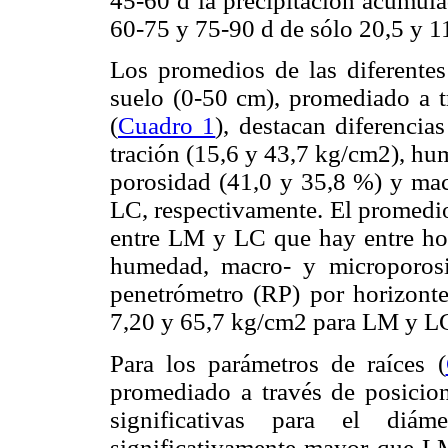
45-60 d la precipitación acumula
60-75 y 75-90 d de sólo 20,5 y 1
Los promedios de las diferentes 
suelo (0-50 cm), promediado a tr
(
Cuadro 1
), destacan diferencias
tración (15,6 y 43,7 kg/cm2), hu
porosidad (41,0 y 35,8 %) y ma
LC, respectiva­mente. El promedio d
entre LM y LC que hay entre hori
humedad, macro- y micro­porosi
penetró­metro (RP) por horizont
7,20 y 65,7 kg/cm2 para LM y LC,
Para los parámetros de raíces (
promediado a través de posicion
significativas para el di
significativamente mayor que LM