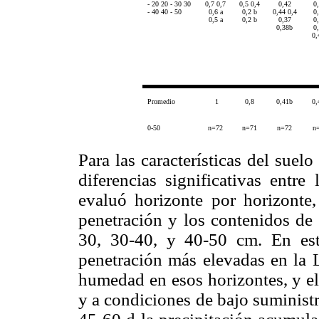
- 20 20 - 30 30
0,7 0,7
0,5 0,4
0,42
0
- 40 40 - 50
0,6 a
0,2 b
0,44 0,4
0
0,5 a
0,2 b
0,37
0
0,38b
0
0,
Promedio
1
0,8
0,41b
0,
0-50
n=72
n=71
n=72
n
Para las características del suelo 
diferencias significativas entr
evaluó horizonte por horizonte,
pene­tración y los contenidos de
30, 30-40, y 40-50 cm. En este
penetración más elevadas en la 
humedad en esos horizontes, y ell
y a condiciones de bajo suministr