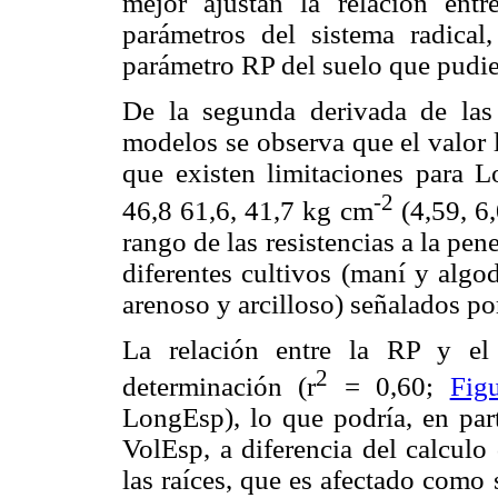
mejor ajustan la relación entre
parámetros del sistema radical
parámetro RP del suelo que pudier
De la segunda derivada de las 
modelos se observa que el valor l
que existen limitaciones para L
-2
46,8 61,6, 41,7 kg cm
(4,59, 6,
rango de las resistencias a la pen
diferentes cultivos (maní y algod
arenoso y arcilloso) señalados p
La relación entre la RP y el
2
determinación (r
= 0,60;
Fig
LongEsp), lo que podría, en part
VolEsp, a diferencia del calculo
las raíces, que es afectado como 