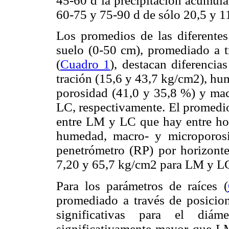
45-60 d la precipitación acumula
60-75 y 75-90 d de sólo 20,5 y 1
Los promedios de las diferentes 
suelo (0-50 cm), promediado a tr
(
Cuadro 1
), destacan diferencias
tración (15,6 y 43,7 kg/cm2), hu
porosidad (41,0 y 35,8 %) y ma
LC, respectiva­mente. El promedio d
entre LM y LC que hay entre hori
humedad, macro- y micro­porosi
penetró­metro (RP) por horizont
7,20 y 65,7 kg/cm2 para LM y LC,
Para los parámetros de raíces (
promediado a través de posicion
significativas para el di
significativamente mayor que LM