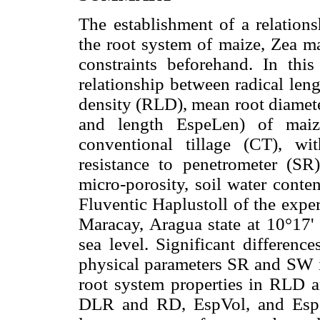
The establishment of a relations
the root system of maize, Zea ma
constraints beforehand. In th
relationship between radical len
density (RLD), mean root diamete
and length EspeLen) of mai
conventional tillage (CT), wi
resistance to penetrometer (SR
micro-porosity, soil water conte
Fluventic Haplustoll of the expe
Maracay, Aragua state at 10°17
sea level. Significant differen
physical parameters SR and SW in
root system properties in RLD 
DLR and RD, EspVol, and EspeL