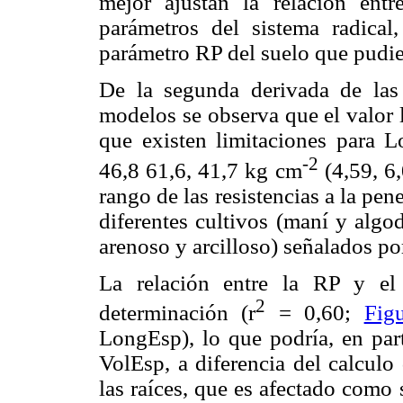
mejor ajustan la relación entre
parámetros del sistema radical
parámetro RP del suelo que pudier
De la segunda derivada de las 
modelos se observa que el valor l
que existen limitaciones para L
-2
46,8 61,6, 41,7 kg cm
(4,59, 6,
rango de las resistencias a la pen
diferentes cultivos (maní y algod
arenoso y arcilloso) señalados p
La relación entre la RP y el
2
determinación (r
= 0,60;
Fig
LongEsp), lo que podría, en part
VolEsp, a diferencia del calculo
las raíces, que es afectado como 