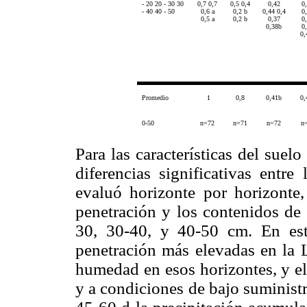
- 20 20 - 30 30
0,7 0,7
0,5 0,4
0,42
0
- 40 40 - 50
0,6 a
0,2 b
0,44 0,4
0
0,5 a
0,2 b
0,37
0
0,38b
0
0,
Promedio
1
0,8
0,41b
0,
0-50
n=72
n=71
n=72
n
Para las características del suelo 
diferencias significativas entr
evaluó horizonte por horizonte,
pene­tración y los contenidos de
30, 30-40, y 40-50 cm. En este
penetración más elevadas en la 
humedad en esos horizontes, y ell
y a condiciones de bajo suministr