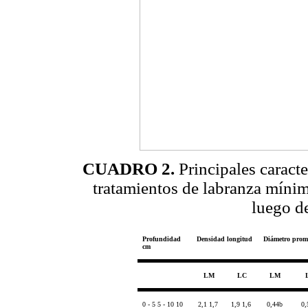
CUADRO 2.
Principales caracte
tratamientos de labranza mínim
luego d
Profundidad
Densidad longitud
Diámetro prom
cm
LM
LC
LM
0 - 5 5 - 10 10
2,1 1,7
1,9 1,6
0,44b
0,