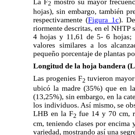
La F
mostró su mayor frecuenci
2
hojas), sin embargo, también p
respectivamente (
Figura 1c
). D
riormente descritas, en el NHTP 
4 hojas y 11,61 de 5- 6 hojas; 
valores similares a los alcanz
pequeño porcentaje de plantas po
Longitud de la hoja bandera (
Las progenies F
tuvieron mayor 
2
ubicó la madre (35%) que en l
(13,25%), sin embargo, en la cat
los individuos. Así mismo, se ob
LHB en la F
fue 14 y 70 cm, r
2
cm, teniendo clases por encima y
variedad, mostrando así una segre