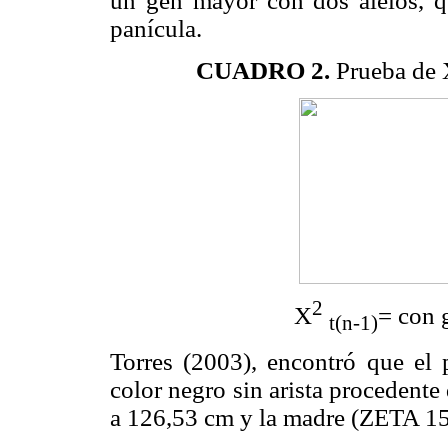
un gen mayor con dos alelos, que
panícula.
CUADRO 2.
Prueba de X
2
X
= con 
t(n-1)
Torres (2003), encontró que el
color negro sin arista procedent
a 126,53 cm y la madre (ZETA 15