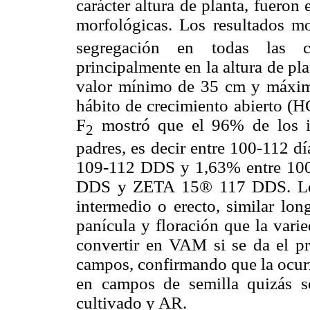
carácter altura de planta, fueron 
morfológicas. Los resultados m
segregación en todas las car
principalmente en la altura de pl
valor mínimo de 35 cm y máxim
hábito de crecimiento abierto (HC
F
mostró que el 96% de los i
2
padres, es decir entre 100-112 d
109-112 DDS y 1,63% entre 100
DDS y ZETA 15® 117 DDS. Los 
intermedio o erecto, similar lon
panícula y floración que la vari
convertir en VAM si se da el pr
campos, confir­mando que la ocur
en campos de semilla quizás se
cultivado y AR.