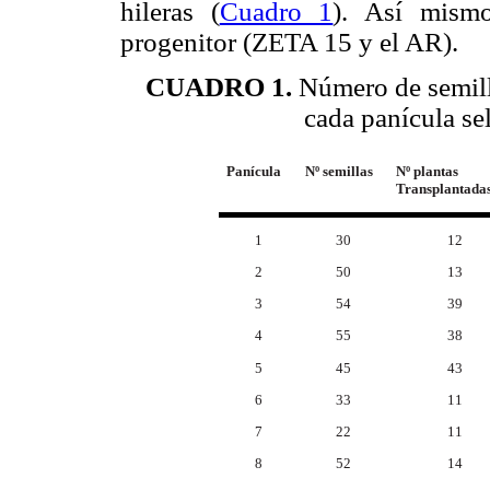
hileras (
Cuadro 1
). Así mism
progenitor (ZETA 15 y el AR).
CUADRO 1.
Número de semill
cada panícula se
Panícula
Nº semillas
Nº plantas
Transplantada
1
30
12
2
50
13
3
54
39
4
55
38
5
45
43
6
33
11
7
22
11
8
52
14