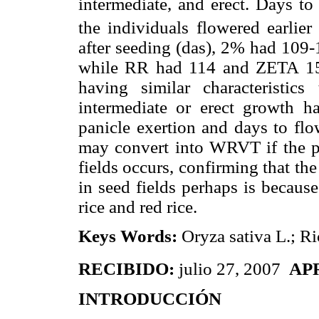
intermediate, and erect. Days to
the individuals flowered earlie
after seeding (das), 2% had 109
while RR had 114 and ZETA 15®
having similar characteristics
intermediate or erect growth hab
panicle exertion and days to flow
may convert into WRVT if the pro
fields occurs, confirming that th
in seed fields perhaps is becaus
rice and red rice.
Keys Words:
Oryza sativa L.; Ri
RECIBIDO:
julio 27, 2007
AP
INTRODUCCIÓN