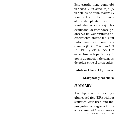
Este estudio tiene como obj
variedad y un arroz rojo (A
varietales de arroz maleza (
semilla de arroz. Se utilizó l
altura de planta, fueron e
resultados mostraron que la
evaluadas, desta­cándose pr
observó un valor mínimo de
crecimiento abierto (HC), in
individuos fueron más prec
siembra (DDS), 2% tuvo 109
114 DDS y ZETA 15® 117 DD
excerción de la panícula y f
por la depuración de campos,
de polen entre el arroz culti
Palabras Clave:
Oryza sativa
Morphological charac
SUMMARY
The objective of this study 
glumes red rice (RR) without
statistics were used and the
progenies had segregation in
a maximum of 166 cm were ob