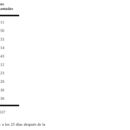
tas
lantadas
11
50
35
14
43
12
23
26
30
30
537
ó a los 25 días después de la