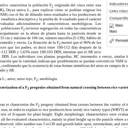
Indicadore
etivo caracterizar la población F
originada del cruce entre una
2
R), Oryza sativa L., para explicar cómo se podrían originar los
Links rela
VAM) con el fin de difundir estos resultados a los productores de
Compartilh
a estadística descriptiva y la prueba de Ji-cuadrado para el carácter
va­luadas adicionalmente 8 características morfológicas. Los
Mais
s poblaciones F
tuvieron segregación en todas las características
2
Mais
incipalmente en la altura de planta hasta la panícula donde se
 35 cm y máximo de 166 cm; número macollos (5-139); hábito de
Permali
termedio y erecto. La floración de la F
mostró que el 96% de los
2
oces que los padres, es decir entre 100-112 días después de la
-112 DDS y 1,63% entre 100-103 DDS, mientras que el AR tuvo
S. Los individuos con plantas pequeñas, HC intermedio o erecto, similar lo
loración que la variedad, indican que posiblemente se puedan convertir en VAM si 
 confir­mando que la ocurrencia de estas formas miméticas del arroz en campos de se
vado y AR.
 L.; arroz; arroz rojo; F
; morfología.
2
terization of a F
progenies obtained from natural crossing between rice variety
2
was to characterize the F
progeny obtained from crosses between the variety of 
2
 awn, in order to explain to rice producers how weedy rice variety types (WRVT) m
 test of Ji-square for plant height. Eight morphologic characteristics were eval
 all the evaluated characteristics, mainly in plant height up to the panicle where
served; tiller number was 5 to139 and growth habit open, intermediate, and erect.