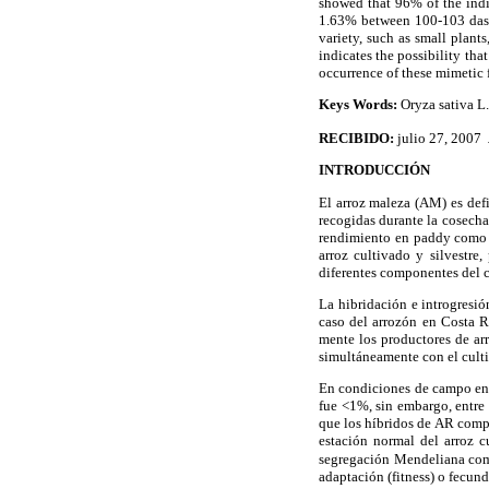
showed that 96% of the indi
1.63% between 100-103 das,
variety, such as small plants
indicates the possibility tha
occurrence of these mimetic f
Keys Words:
Oryza sativa L.
RECIBIDO:
julio 27, 2007
INTRODUCCIÓN
El arroz maleza (AM) es def
recogidas durante la cosecha
rendimiento en paddy como l
arroz cultivado y silvestre
diferentes componentes del c
La hibridación e introgresi
caso del arrozón en Costa Ri
mente los productores de arr
simultáneamente con el culti
En condiciones de campo en L
fue <1%, sin embargo, entre 
que los híbridos de AR compa
estación normal del arroz c
segregación Mendeliana como
adaptación (fitness) o fecund