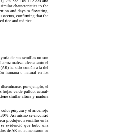
das), 2% had 109-112 das and
ilar characteristics to the
xertion and days to flowering,
ds occurs, confirming that the
d rice and red rice.
yoría de sus semillas no son
 arroz maleza afecta tanto el
 (AR) ha sido común a la del
ción humana o natural en los
diseminarse, por ejemplo, el
s hojas verde pálido, actual-
tiene similar altura y madura
color púrpura y el arroz rojo
<0,30%. Así mismo se encontró
nca produjeron semillas en la
 se evidenció que hubo una
ridos de AR no aumentaron su