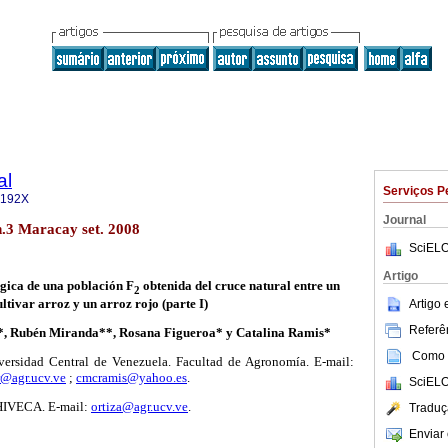
al
Serviços P
-192X
Journal
.3 Maracay set. 2008
SciELO
Artigo
gica de una población F
obtenida del cruce natural entre un
2
ultivar arroz y un arroz rojo (parte I)
Artigo
Referên
*, Rubén Miranda**, Rosana Figueroa* y Catalina Ramis*
Como c
iversidad Central de Venezuela. Facultad de Agronomía. E-mail:
r@agr.ucv.ve
;
cmcramis@yahoo.es
.
SciELO
HIVECA. E-mail:
ortiza@agr.ucv.ve
.
Traduç
Enviar 