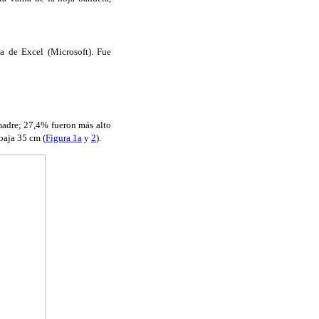
oja de Excel (Microsoft). Fue
madre; 27,4% fueron más alto
baja 35 cm (
Figura 1a
y
2
).