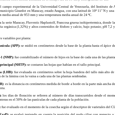
el campo experimental de la Universidad Central de Venezuela, del Instituto de 
unicipio Girardot en Maracay, estado Aragua, con una latitud de 10º 11" N y una 
ión media anual de 953 mm y una temperatura media anual de 24 ºC.
a la serie Maracay, Fluventic Haplustolf, Francosa gruesa isohipertermica, donde la 
a orgánica (1,32%) y altos contenidos de fósforo y calcio, bajo potasio; pH 7,2 
s variables por planta:
panícula (APP):
se midió en centímetros desde la base de la planta hasta el ápice d
-1 (NMP):
fue conta­bilizado el número de hijos en la base de cada una de las plant
o principal (NHTP):
se contaron las hojas que habían en el tallo principal.
ra (LHB):
fue evaluada en centímetros sobre la hoja bandera del tallo más alto de
n de la lámina con la vaina a cada una de las plantas sembradas.
HB)
: es la distancia en centímetros medida de borde a borde en la parte más ancha d
anta.
:
los días de floración se refieren al número de días transcurridos desde el mom
nteras en el 50% de las panículas de cada planta de la población.
:
fue evaluado en el momento de la cosecha según el descriptor de varietales del CI
ExsP):
se evaluó teniendo en cuenta la posición del nudo ciliar con respecto a 