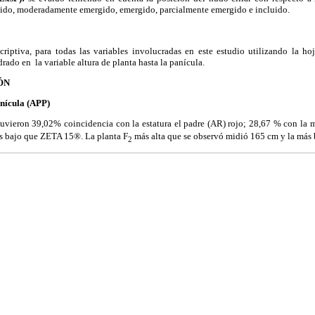
­gido, moderadamente emergido, emergido, parcialmente emergido e incluido.
scriptiva, para todas las variables involucradas en este estudio utilizando la h
drado en la variable altura de planta hasta la panícula.
ÓN
anícula (APP)
uvieron 39,02% coinci­dencia con la estatura el padre (AR) rojo; 28,67 % con la 
s bajo que ZETA 15®. La planta F
más alta que se observó midió 165 cm y la más 
2