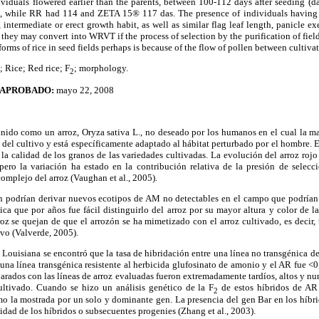
viduals flowered earlier than the parents, between 100-112 days after seeding (
 while RR had 114 and ZETA 15® 117 das. The presence of individuals having sim
, intermediate or erect growth habit, as well as similar flag leaf length, panicle e
t they may convert into WRVT if the process of selection by the purification of fiel
orms of rice in seed fields perhaps is because of the flow of pollen between cultivate
; Rice; Red rice; F
; morphology.
2
APROBADO:
mayo 22, 2008
inido como un arroz, Oryza sativa L., no deseado por los humanos en el cual la ma
 del cultivo y está específicamente adaptado al hábitat perturbado por el hombre. El
a calidad de los granos de las variedades cultivadas. La evolución del arroz rojo
, pero la variación ha estado en la contribución relativa de la presión de selec
omplejo del arroz (Vaughan et al., 2005).
ón podrían derivar nuevos ecotipos de AM no detectables en el campo que podrían 
ca que por años fue fácil distinguirlo del arroz por su mayor altura y color de la
oz se quejan de que el arrozón se ha mimetizado con el arroz cultivado, es decir, 
vo (Valverde, 2005).
ouisiana se encontró que la tasa de hibridación entre una línea no transgénica de 
una línea transgénica resistente al herbicida glufosinato de amonio y el AR fue 
rados con las líneas de arroz evaluadas fueron extremadamente tardíos, altos y nu
ultivado. Cuando se hizo un análisis genético de la F
de estos híbridos de AR
2
 la mostrada por un solo y dominante gen. La presencia del gen Bar en los híb
idad de los híbridos o subsecuentes progenies (Zhang et al., 2003).