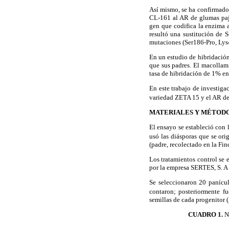
Así mismo, se ha confirmado e
CL-161 al AR de glumas paji
gen que codifica la enzima a
resultó una sustitución de 
mutaciones (Ser186-Pro, Lys4
En un estudio de hibridación
que sus padres. El macollami
tasa de hibridación de 1% en
En este trabajo de investiga
variedad ZETA 15 y el AR de 
MATERIALES Y MÉTOD
El ensayo se estableció con 
usó las diásporas que se ori
(padre, recolectado en la Fin
Los tratamientos control se 
por la empresa SERTES, S. A 
Se seleccionaron 20 panícul
contaron; posteriormente fu
semillas de cada progenitor 
CUADRO 1.
N