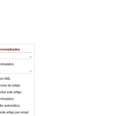
ersonalizados
 Analytics
 em XML
cias do artigo
itar este artigo
 Analytics
ão automática
este artigo por email