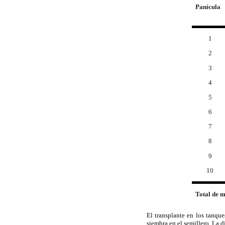
Panícula
1
2
3
4
5
6
7
8
9
10
Total de 
El transplante en los tanque
siembra en el semillero. La d