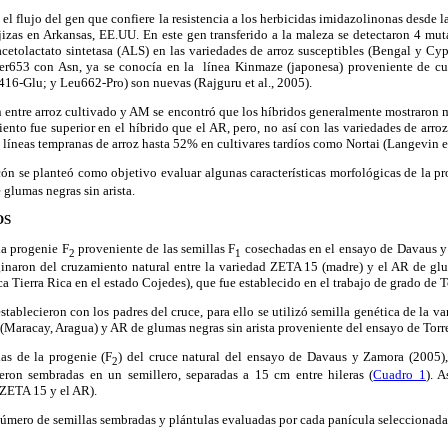
l flujo del gen que confiere la resistencia a los herbicidas imidazolinonas desde l
zas en Arkansas, EE.UU. En este gen transferido a la maleza se detectaron 4 mut
cetolactato sintetasa (ALS) en las variedades de arroz susceptibles (Bengal y Cy
Ser653 con Asn, ya se conocía en la línea Kinmaze (japonesa) proveniente de culti
16-Glu; y Leu662-Pro) son nuevas (Rajguru et al., 2005).
 entre arroz cultivado y AM se encontró que los híbridos generalmente mos­traron 
ento fue superior en el híbrido que el AR, pero, no así con las variedades de arro
 líneas tempranas de arroz hasta 52% en cultivares tardíos como Nortai (Langevin et
cón se planteó como objetivo evaluar algunas características morfológicas de la pr
glumas negras sin arista.
OS
la progenie F
proveniente de las semillas F
cosechadas en el ensayo de Davaus y
2
1
ginaron del cruzamiento natural entre la variedad ZETA 15 (madre) y el AR de glu
ca Tierra Rica en el estado Cojedes), que fue establecido en el trabajo de grado de T
establecieron con los padres del cruce, para ello se utilizó semilla genética de la 
(Maracay, Aragua) y AR de glumas negras sin arista proveniente del ensayo de Torr
as de la progenie (F
) del cruce natural del ensayo de Davaus y Zamora (2005),
2
eron sembradas en un semillero, separadas a 15 cm entre hileras (
Cuadro 1
). 
(ZETA 15 y el AR).
úmero de semillas sembradas y plántulas evaluadas por cada panícula seleccionada 