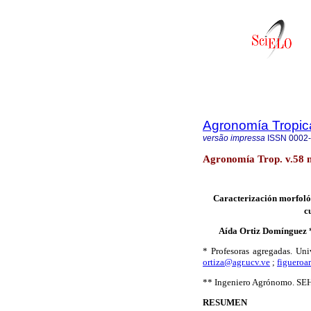
Agronomía Tropic
versão impressa
ISSN
0002
Agronomía Trop. v.58 n
Caracterización morfoló
c
Aída Ortiz Domínguez 
* Profesoras agregadas. Un
ortiza@agr.ucv.ve
;
figueroa
** Ingeniero Agrónomo. SE
RESUMEN