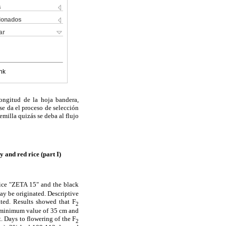
s
cionados
ar
nk
ngitud de la hoja bandera,
se da el proceso de selección
milla quizás se deba al flujo
 and red rice (part I)
rice "ZETA 15" and the black
ay be originated. Descriptive
uated. Results showed that F
2
 a minimum value of 35 cm and
 Days to flowering of the F
2