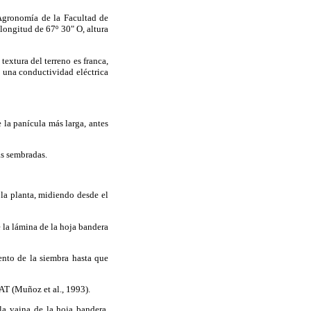
Agro­nomía de la Facultad de
longitud de 67º 30" O, altura
textura del terreno es franca,
y una conductividad eléctrica
e la panícula más larga, antes
as sembradas.
 la planta, midiendo desde el
e la lámina de la hoja bandera
ento de la siembra hasta que
AT (Muñoz et al., 1993).
la vaina de la hoja bandera,