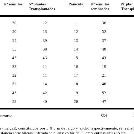
Nº semillas
Nº plantas
Panícula
Nº semillas
Nº plan
Transplantadas
sembradas
Transp
30
12
11
36
50
13
12
52
54
39
13
37
55
38
14
40
45
43
15
43
33
11
16
19
22
11
17
21
52
14
18
48
45
42
19
52
53
40
20
47
muestras
834
s (melgas), constituidos por 5 X 5 m de largo y ancho respectivamente, se realiz
istancia entre hileras utilizada en el ensayo fue de 30 cm y entre plantas 15 cm.