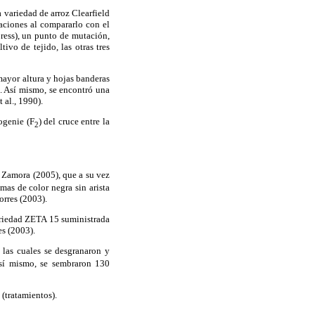
a variedad de arroz Clearfield
aciones al compararlo con el
press), un punto de mutación,
vo de tejido, las otras tres
mayor altura y hojas banderas
z. Así mismo, se encontró una
 al., 1990).
ogenie (F
) del cruce entre la
2
 Zamora (2005), que a su vez
mas de color negra sin arista
orres (2003).
variedad ZETA 15 suministrada
es (2003).
 las cuales se desgranaron y
Así mismo, se sembraron 130
(tratamientos).