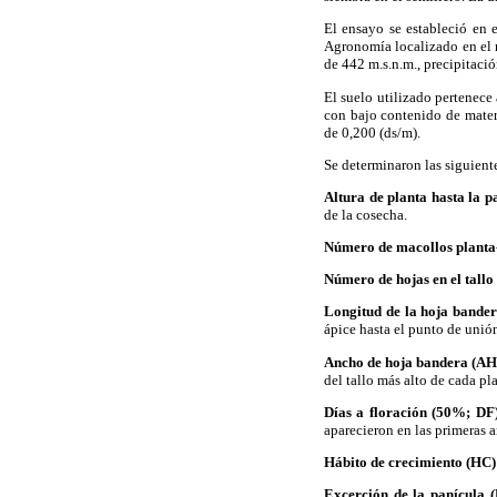
El ensayo se estableció en 
Agronomía localizado en el m
de 442 m.s.n.m., precipitac
El suelo utilizado pertenece 
con bajo contenido de materi
de 0,200 (ds/m).
Se determinaron las siguiente
Altura de planta hasta la 
de la cosecha.
Número de macollos planta
Número de hojas en el tall
Longitud de la hoja bande
ápice hasta el punto de unió
Ancho de hoja bandera (A
del tallo más alto de cada pl
Días a floración (50%; DF)
aparecieron en las primeras a
Hábito de crecimiento (HC)
Excerción de la panícula (