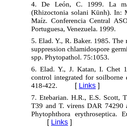
4. De León, C. 1999. La ma
(Rhizoctonia solani Künh). In:
Maíz. Conferencia Central
Portuguesa, Venezuela. 1999.
5. Elad. Y., R. Baker. 1985. The 
suppression chlamidospore germ
spp. Phytopathol. 75:1053.
6. Elad. Y., J. Katan, I. Chet
control integrated for soilborne
418-422.
[
Links
]
7. Etebarian. H.R., E.S. Scott,
T39 and T. virens DAR 74290 as 
Phytophthora erythroseptica.
E
[
Links
]