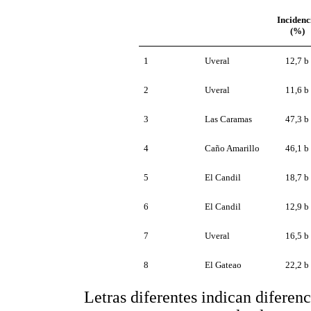
Incidenc
(%)
1
Uveral
12,7 b
2
Uveral
11,6 b
3
Las Caramas
47,3 b
4
Caño Amarillo
46,1 b
5
El Candil
18,7 b
6
El Candil
12,9 b
7
Uveral
16,5 b
8
El Gateao
22,2 b
Letras diferentes indican diferenc