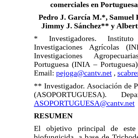
comerciales en Portuguesa
Pedro J. García M.*, Samuel 
Jimmy J. Sánchez** y Albert
* Investigadores. Institu
Investigaciones Agrícolas (I
Investigaciones Agropecuar
Portuguesa (INIA – Portuguesa)
Email:
pejoga@cantv.net
,
scabre
** Investigador. Asociación de P
(ASOPORTUGUESA). Depa
ASOPORTUGUESA@cantv.net
RESUMEN
El objetivo principal de est
biofungicida, a base de Trichod